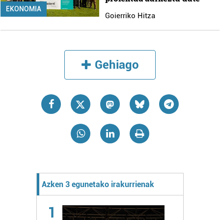
EKONOMIA
Goierriko Hitza
Gehiago
Azken 3 egunetako irakurrienak
1