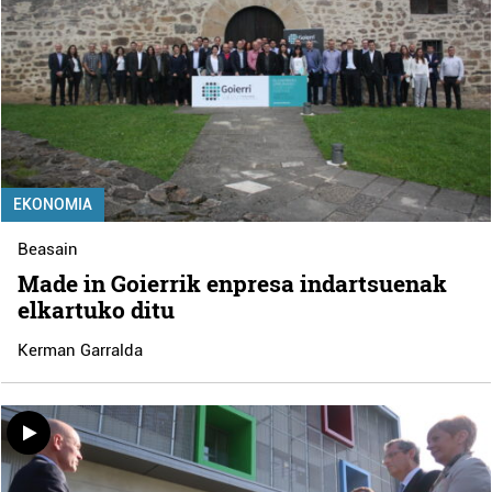
EKONOMIA
Beasain
Made in Goierrik enpresa indartsuenak
elkartuko ditu
Kerman Garralda