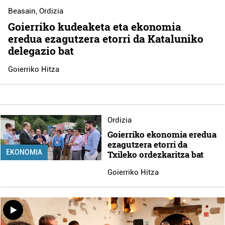
Beasain
,
Ordizia
Goierriko kudeaketa eta ekonomia
eredua ezagutzera etorri da Kataluniko
delegazio bat
Goierriko Hitza
Ordizia
Goierriko ekonomia eredua
ezagutzera etorri da
EKONOMIA
Txileko ordezkaritza bat
Goierriko Hitza