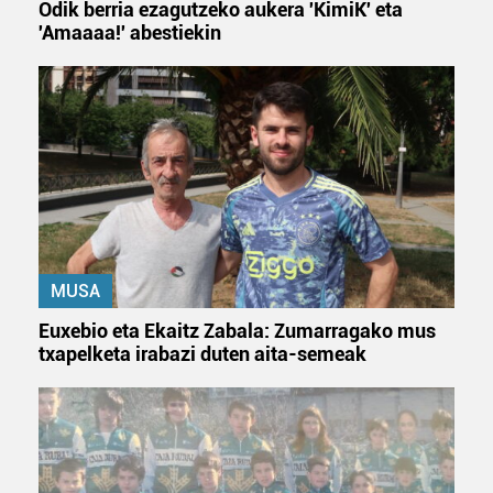
Odik berria ezagutzeko aukera 'KimiK' eta
'Amaaaa!' abestiekin
MUSA
Euxebio eta Ekaitz Zabala: Zumarragako mus
txapelketa irabazi duten aita-semeak