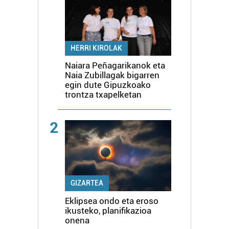
HERRI KIROLAK
Naiara Peñagarikanok eta
Naia Zubillagak bigarren
egin dute Gipuzkoako
trontza txapelketan
2
GIZARTEA
Eklipsea ondo eta eroso
ikusteko, planifikazioa
onena