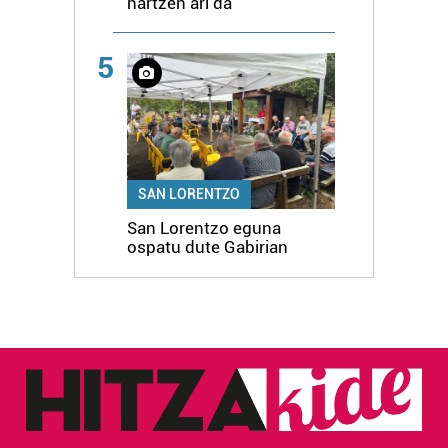
hartzen ari da
5
SAN LORENTZO
San Lorentzo eguna
ospatu dute Gabirian