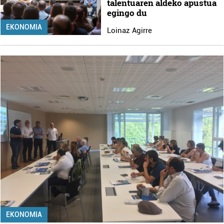
talentuaren aldeko apustua
egingo du
EKONOMIA
Loinaz Agirre
EKONOMIA