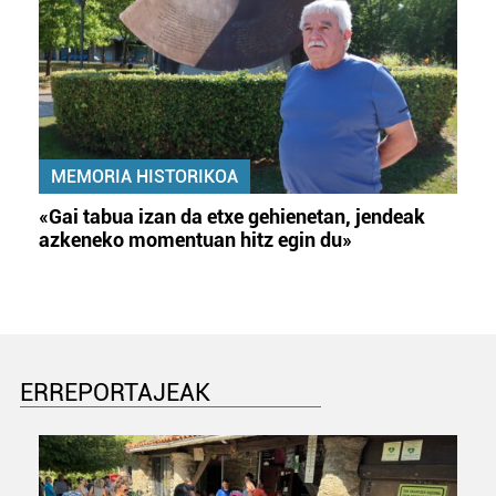
MEMORIA HISTORIKOA
«Gai tabua izan da etxe gehienetan, jendeak
azkeneko momentuan hitz egin du»
ERREPORTAJEAK