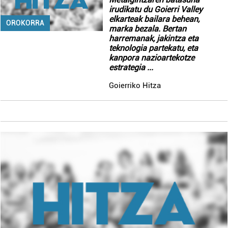
irudikatu du Goierri Valley
elkarteak bailara behean,
OROKORRA
marka bezala. Bertan
harremanak, jakintza eta
teknologia partekatu, eta
kanpora nazioartekotze
estrategia
...
Goierriko Hitza