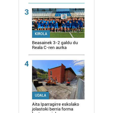
3
KIROLA
Beasainek 3-2 galdu du
Reala C-ren aurka
4
UDALA
Aita Iparragirre eskolako
jolastoki berria forma