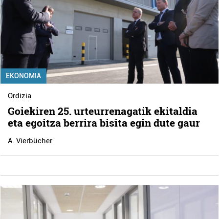
EKONOMIA
Ordizia
Goiekiren 25. urteurrenagatik ekitaldia
eta egoitza berrira bisita egin dute gaur
A. Vierbücher