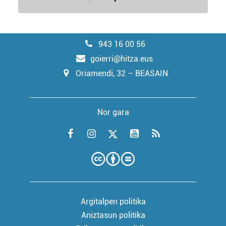
943 16 00 56
goierri@hitza.eus
Oriamendi, 32 – BEASAIN
Nor gara
Argitalpen politika
Aniztasun politika