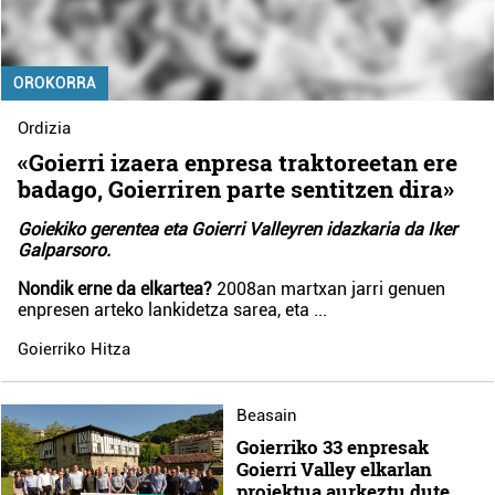
OROKORRA
Ordizia
«Goierri izaera enpresa traktoreetan ere
badago, Goierriren parte sentitzen dira»
Goiekiko gerentea eta Goierri Valleyren idazkaria da Iker
Galparsoro.
Nondik erne da elkartea?
2008an martxan jarri genuen
enpresen arteko lankidetza sarea, eta
...
Goierriko Hitza
Beasain
Goierriko 33 enpresak
Goierri Valley elkarlan
proiektua aurkeztu dute