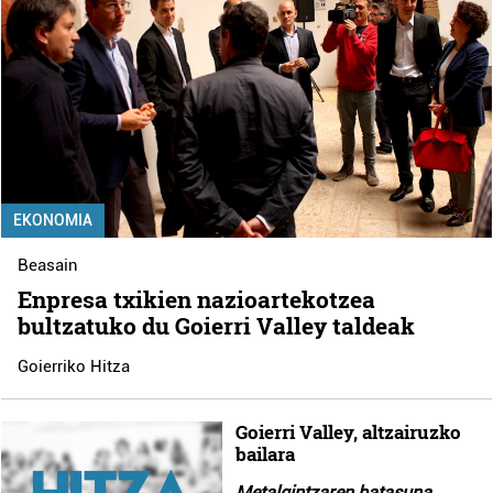
EKONOMIA
Beasain
Enpresa txikien nazioartekotzea
bultzatuko du Goierri Valley taldeak
Goierriko Hitza
Goierri Valley, altzairuzko
bailara
Metalgintzaren batasuna