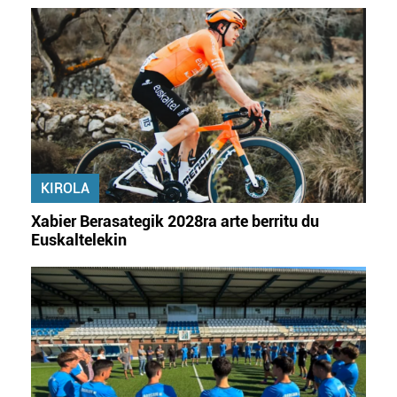
KIROLA
Xabier Berasategik 2028ra arte berritu du
Euskaltelekin