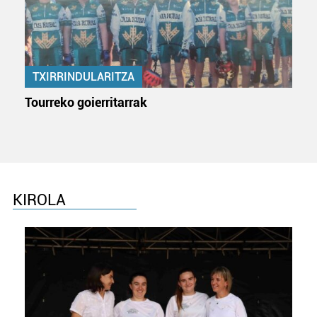
TXIRRINDULARITZA
Tourreko goierritarrak
KIROLA