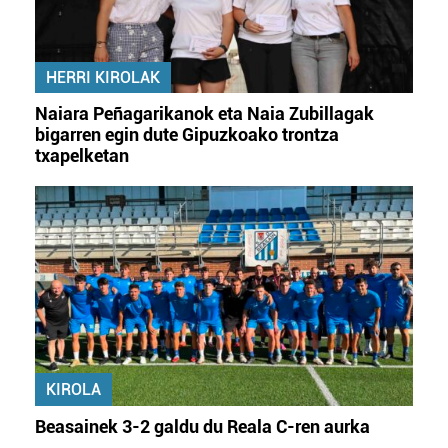
HERRI KIROLAK
Naiara Peñagarikanok eta Naia Zubillagak
bigarren egin dute Gipuzkoako trontza
txapelketan
KIROLA
Beasainek 3-2 galdu du Reala C-ren aurka