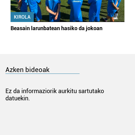
KIROLA
Beasain larunbatean hasiko da jokoan
Azken bideoak
Ez da informaziorik aurkitu sartutako
datuekin.