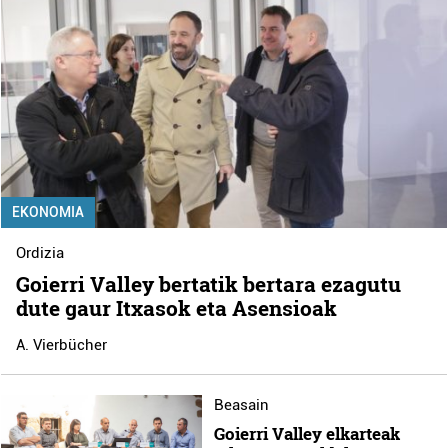
EKONOMIA
Ordizia
Goierri Valley bertatik bertara ezagutu
dute gaur Itxasok eta Asensioak
A. Vierbücher
Beasain
Goierri Valley elkarteak