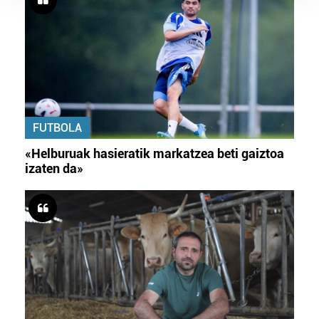
Guk eta gure bazkideek zure datu pertsonalak
prozesatzen ditugu, zure IP zenbakia, besteak beste,
teknologia erabiliz, cookieak adibidez, iragarki eta eduki
pertsonalizatuak eskaintzeko, iragarkiak eta edukia
neurtzeko, jendeari buruzko informazioa biltzeko eta
produktuak garatzeko. Zure datuak nork eta zertarako
erabiltzen dituen hauta dezakezu.
FUTBOLA
Bazkide batzuek ez dizute baimenik eskatzen, eta beren
«Helburuak hasieratik markatzea beti gaiztoa
interes komertzial legitimoetan babesten dira. Ikusi gure
izaten da»
bazkideen zerrenda, beren ustez zein helburutarako
duten interes legitimoa eta horren aurka nola egin
dezakezun ikusteko.
Lortu zure datu pertsonalak prozesatzeko moduari
buruzko informazio gehiago eta ezarri zure lehentasunak
datuen atalean. Edozein unetan alda edo ken dezakezu
zure baimena Cookieen adierazpenean.