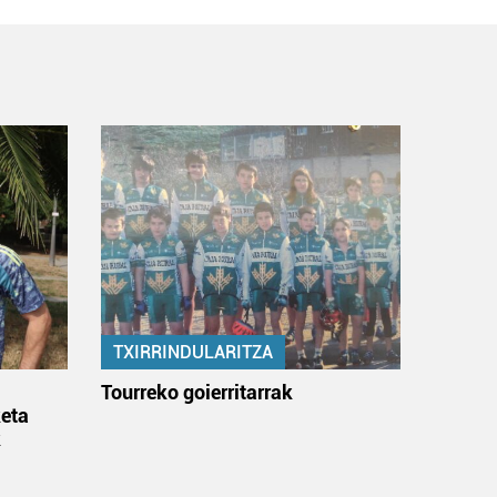
TXIRRINDULARITZA
:
Tourreko goierritarrak
eta
k