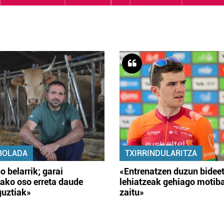
BOLADA
TXIRRINDULARITZA
o belarrik; garai
«Entrenatzen duzun bidee
ako oso erreta daude
lehiatzeak gehiago motib
guztiak»
zaitu»