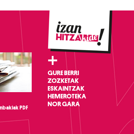
+
GURE BERRI
ZOZKETAK
ESKAINTZAK
HEMEROTEKA
NOR GARA
nbakiak PDF