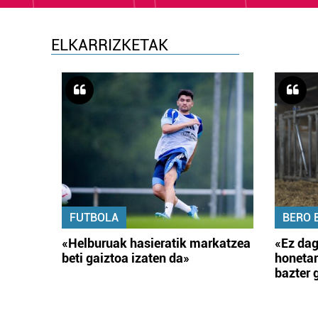
ELKARRIZKETAK
FUTBOLA
BERO 
«Helburuak hasieratik markatzea
«Ez dag
beti gaiztoa izaten da»
honetar
bazter 