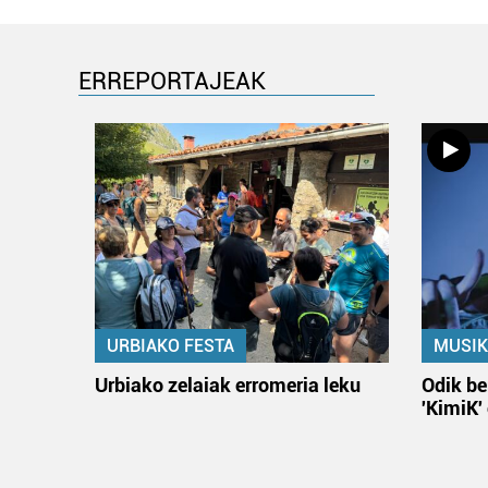
ERREPORTAJEAK
URBIAKO FESTA
MUSIK
Urbiako zelaiak erromeria leku
Odik be
'KimiK'