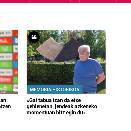
MEMORIA HISTORIKOA
tan
«Gai tabua izan da etxe
atzen
gehienetan, jendeak azkeneko
momentuan hitz egin du»