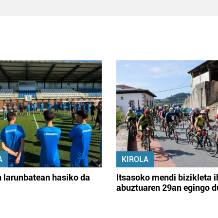
A
KIROLA
 larunbatean hasiko da
Itsasoko mendi bizikleta i
abuztuaren 29an egingo d