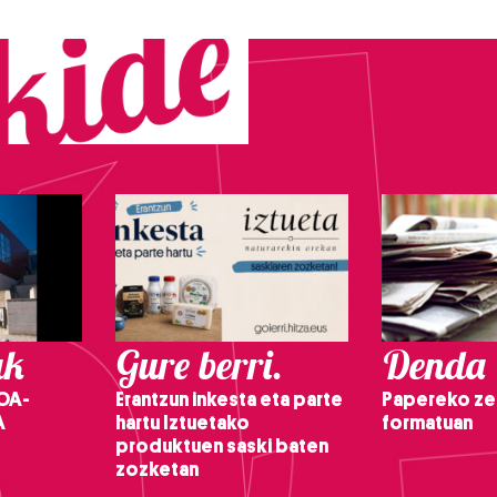
ak
Gure berri.
Denda
OA-
Erantzun inkesta eta parte
Papereko ze
A
hartu Iztuetako
formatuan
produktuen saski baten
zozketan