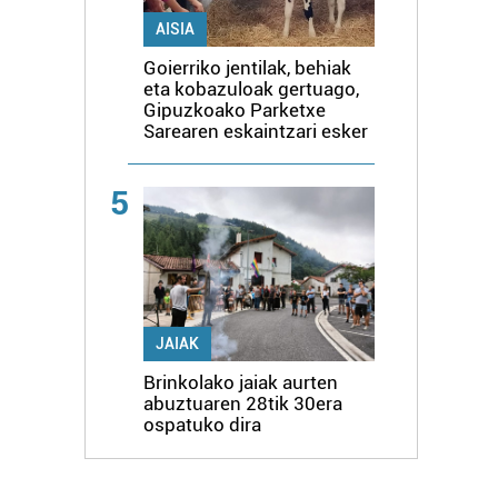
AISIA
Goierriko jentilak, behiak
eta kobazuloak gertuago,
Gipuzkoako Parketxe
Sarearen eskaintzari esker
5
JAIAK
Brinkolako jaiak aurten
abuztuaren 28tik 30era
ospatuko dira