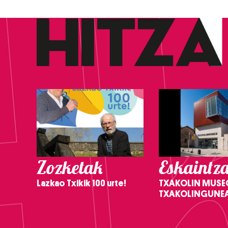
Zozketak
Eskaintz
Lazkao Txikik 100 urte!
TXAKOLIN MUSE
TXAKOLINGUNE