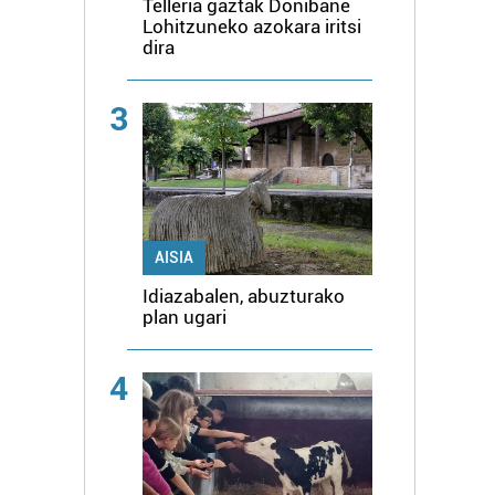
Telleria gaztak Donibane
Lohitzuneko azokara iritsi
dira
3
AISIA
Idiazabalen, abuzturako
plan ugari
4