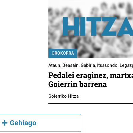
OROKORRA
Ataun
,
Beasain
,
Gabiria
,
Itsasondo
,
Legaz
Pedalei eraginez, martx
Goierrin barrena
Goierriko Hitza
Gehiago