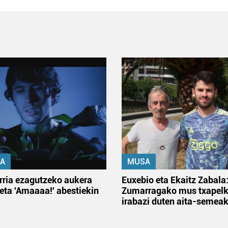
A
MUSA
rria ezagutzeko aukera
Euxebio eta Ekaitz Zabala
 eta 'Amaaaa!' abestiekin
Zumarragako mus txapelk
irabazi duten aita-semea