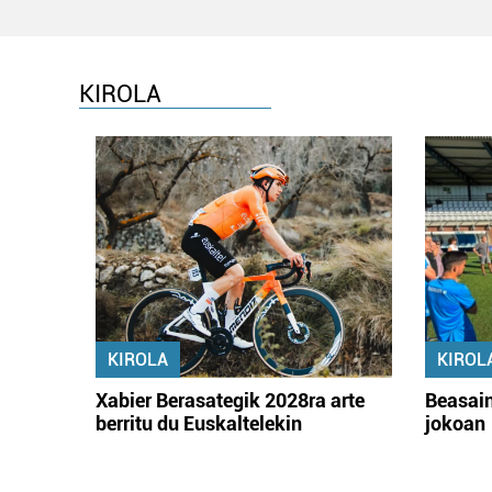
KIROLA
KIROLA
KIROL
Xabier Berasategik 2028ra arte
Beasain
berritu du Euskaltelekin
jokoan