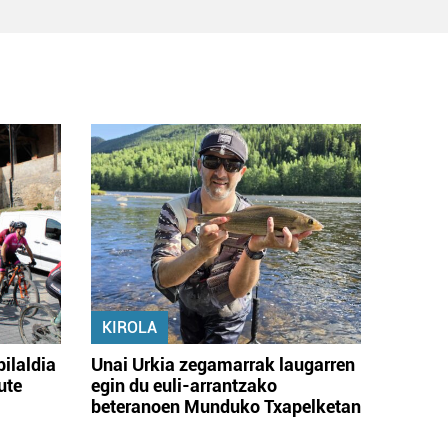
KIROLA
bilaldia
Unai Urkia zegamarrak laugarren
ute
egin du euli-arrantzako
beteranoen Munduko Txapelketan