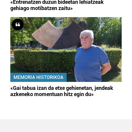
«Entrenatzen duzun bideetan lehiatzeak
gehiago motibatzen zaitu»
MEMORIA HISTORIKOA
«Gai tabua izan da etxe gehienetan, jendeak
azkeneko momentuan hitz egin du»