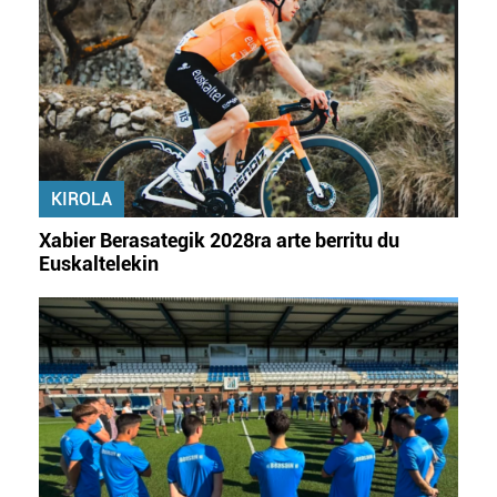
KIROLA
Xabier Berasategik 2028ra arte berritu du
Euskaltelekin