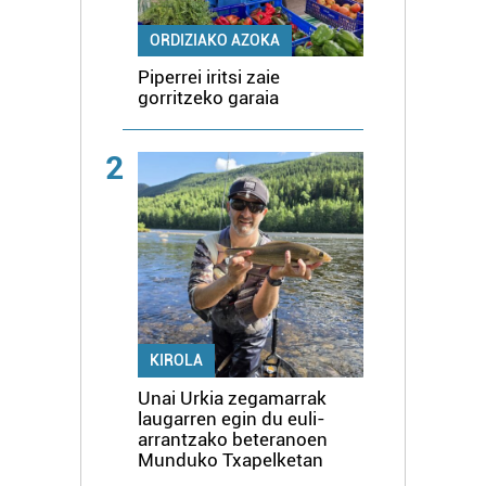
ORDIZIAKO AZOKA
Piperrei iritsi zaie
gorritzeko garaia
2
KIROLA
Unai Urkia zegamarrak
laugarren egin du euli-
arrantzako beteranoen
Munduko Txapelketan