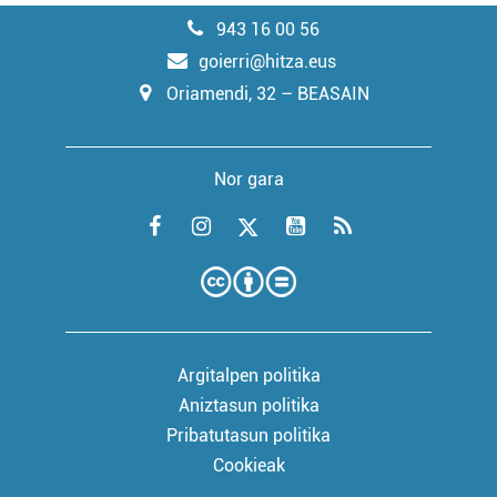
943 16 00 56
goierri@hitza.eus
Oriamendi, 32 – BEASAIN
Nor gara
Argitalpen politika
Aniztasun politika
Pribatutasun politika
Cookieak