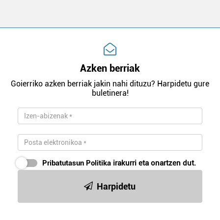
Azken berriak
Goierriko azken berriak jakin nahi dituzu? Harpidetu gure
buletinera!
Pribatutasun Politika
irakurri eta onartzen dut.
Harpidetu