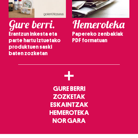
Gure berri.
Hemeroteka
Erantzun inkesta eta
Papereko zenbakiak
parte hartu Iztuetako
PDF formatuan
produktuen saski
baten zozketan
+
GURE BERRI
ZOZKETAK
ESKAINTZAK
HEMEROTEKA
NOR GARA