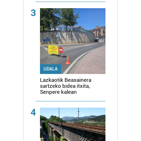
3
UDALA
Lazkaotik Beasainera
sartzeko bidea itxita,
Senpere kalean
4