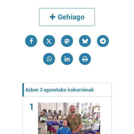
Gehiago
Azken 3 egunetako irakurrienak
1