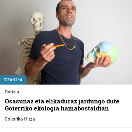
GIZARTEA
Ordizia
Osasunaz eta elikaduraz jardungo dute
Goierriko ekologia hamabostaldian
Goierriko Hitza