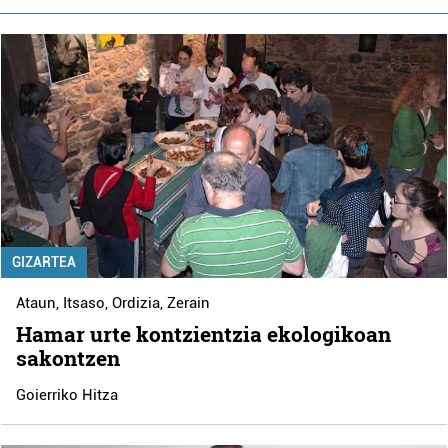
GIZARTEA
Ataun
,
Itsaso
,
Ordizia
,
Zerain
Hamar urte kontzientzia ekologikoan
sakontzen
Goierriko Hitza