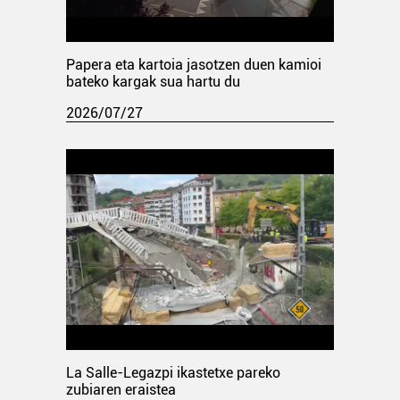
Papera eta kartoia jasotzen duen kamioi
bateko kargak sua hartu du
2026/07/27
La Salle-Legazpi ikastetxe pareko
zubiaren eraistea