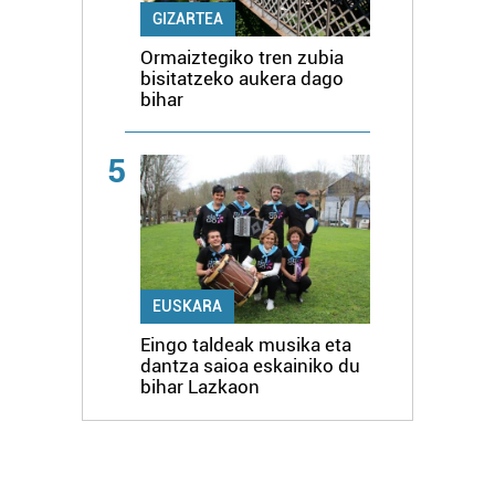
GIZARTEA
Ormaiztegiko tren zubia
bisitatzeko aukera dago
bihar
5
EUSKARA
Eingo taldeak musika eta
dantza saioa eskainiko du
bihar Lazkaon