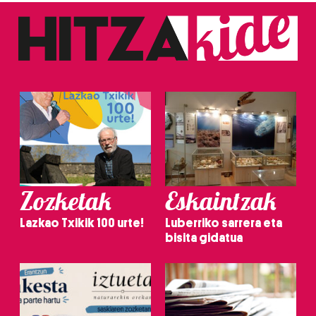
Zozketak
Eskaintzak
Lazkao Txikik 100 urte!
Luberriko sarrera eta
bisita gidatua