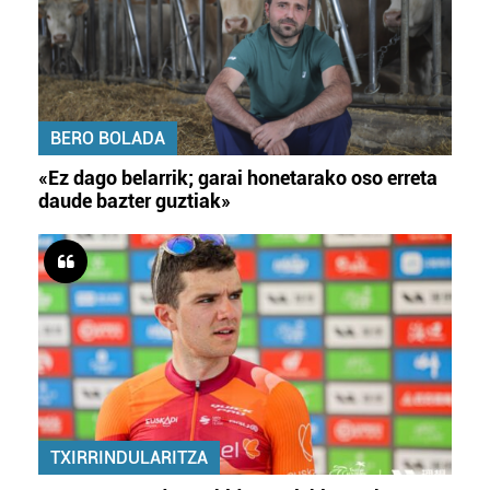
BERO BOLADA
«Ez dago belarrik; garai honetarako oso erreta
daude bazter guztiak»
TXIRRINDULARITZA