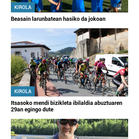
KIROLA
Beasain larunbatean hasiko da jokoan
KIROLA
Itsasoko mendi bizikleta ibilaldia abuztuaren
29an egingo dute