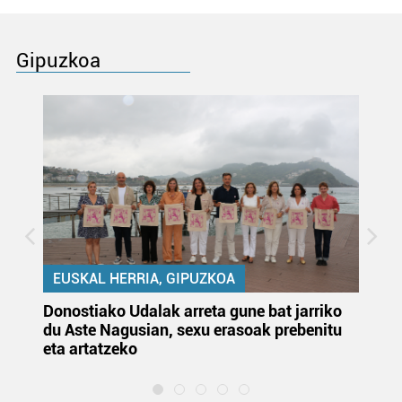
Gipuzkoa
EUSKAL HERRIA, GIPUZKOA
Donostiako Udalak arreta gune bat jarriko
Ur
du Aste Nagusian, sexu erasoak prebenitu
es
eta artatzeko
lu