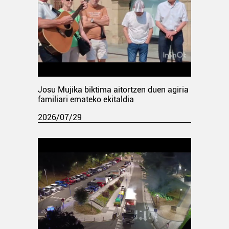
Josu Mujika biktima aitortzen duen agiria
familiari emateko ekitaldia
2026/07/29