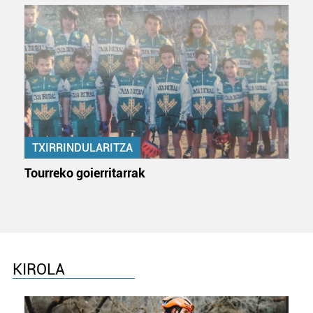
duten interes legitimoa eta horren aurka nola egin
dezakezun ikusteko.
Lortu zure datu pertsonalak prozesatzeko moduari
buruzko informazio gehiago eta ezarri zure lehentasunak
datuen atalean. Edozein unetan alda edo ken dezakezu
zure baimena Cookieen adierazpenean.
Webgune honek cookie propioak eta hirugarrenen cookie-
TXIRRINDULARITZA
fitxategiak erabiltzen ditu. Zure esperientzia eta
Tourreko goierritarrak
zerbitzuak hobetzeko asmoz, cookie teknologiaz
baliatzen gara. Ohar hau onartuz gero, teknologia hori
erabiltzeko baimen esplizitua ematen diguzu.
Gehiago
irakurri
KIROLA