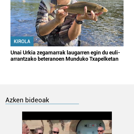
KIROLA
Unai Urkia zegamarrak laugarren egin du euli-
arrantzako beteranoen Munduko Txapelketan
Azken bideoak