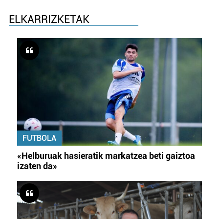
ELKARRIZKETAK
FUTBOLA
«Helburuak hasieratik markatzea beti gaiztoa
izaten da»