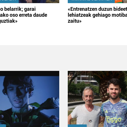
o belarrik; garai
«Entrenatzen duzun bidee
ako oso erreta daude
lehiatzeak gehiago motib
guztiak»
zaitu»