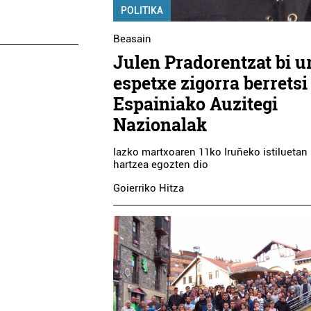
POLITIKA
Beasain
Julen Pradorentzat bi u
espetxe zigorra berretsi
Espainiako Auzitegi
Nazionalak
Iazko martxoaren 11ko Iruñeko istiluetan 
hartzea egozten dio
Goierriko Hitza