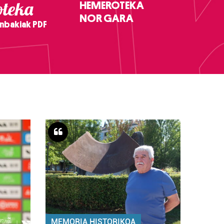
teka
HEMEROTEKA
NOR GARA
nbakiak PDF
MEMORIA HISTORIKOA