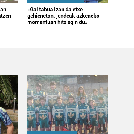
tan
«Gai tabua izan da etxe
atzen
gehienetan, jendeak azkeneko
momentuan hitz egin du»