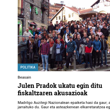
POLITIKA
Beasain
Julen Pradok ukatu egin ditu
fiskaltzaren akusazioak
Madrilgo Auzitegi Nazionalean epaiketa hasi da gaur;
jarraituko du. Gaur eta asteazkenean elkarretaratzea e