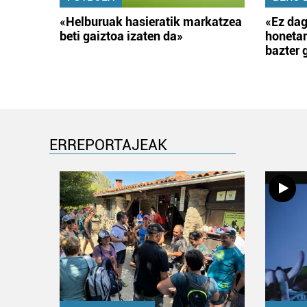
«Helburuak hasieratik markatzea
«Ez dag
beti gaiztoa izaten da»
honetar
bazter 
ERREPORTAJEAK