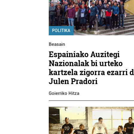
POLITIKA
Beasain
Espainiako Auzitegi
Nazionalak bi urteko
kartzela zigorra ezarri d
Julen Pradori
Goierriko Hitza