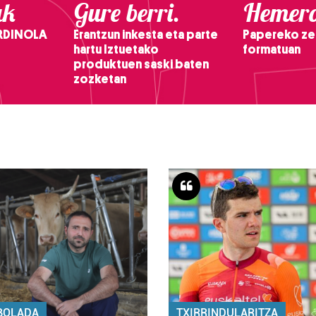
ak
Gure berri.
Hemero
RDINOLA
Erantzun inkesta eta parte
Papereko ze
hartu Iztuetako
formatuan
produktuen saski baten
zozketan
BOLADA
TXIRRINDULARITZA