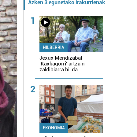
Azken 3 egunetako irakurrienak
1
HILBERRIA
Jexux Mendizabal
'Kaxkagorri' artzain
zaldibiarra hil da
2
EKONOMIA