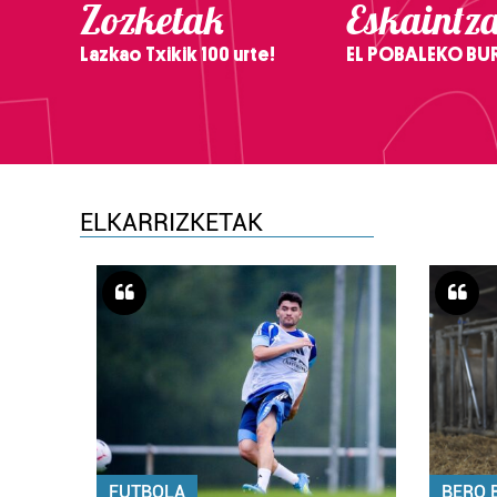
Zozketak
Eskaintz
Lazkao Txikik 100 urte!
EL POBALEKO BU
ELKARRIZKETAK
FUTBOLA
BERO 