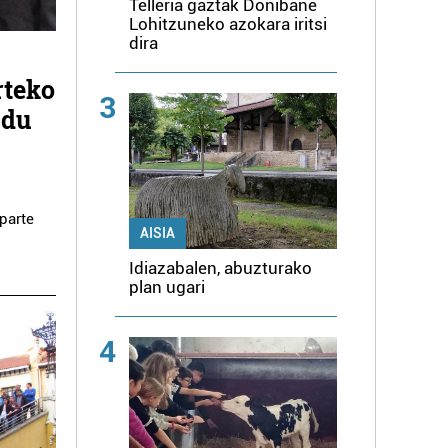
Telleria gaztak Donibane
Lohitzuneko azokara iritsi
dira
rteko
3
 du
parte
AISIA
Idiazabalen, abuzturako
plan ugari
4