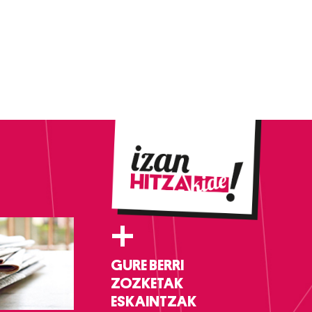
+
GURE BERRI
ZOZKETAK
ESKAINTZAK