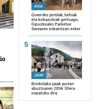
AISIA
Goierriko jentilak, behiak
eta kobazuloak gertuago,
Gipuzkoako Parketxe
Sarearen eskaintzari esker
5
io
JAIAK
Brinkolako jaiak aurten
abuztuaren 28tik 30era
ospatuko dira