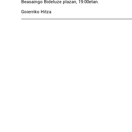
Beasaingo Bideluze plazan, 19:00etan.
Goierriko Hitza