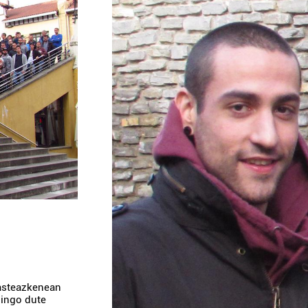
 asteazkenean
gingo dute