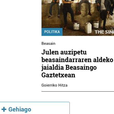
POLITIKA
Beasain
Julen auzipetu
beasaindarraren aldeko
jaialdia Beasaingo
Gaztetxean
Goierriko Hitza
Gehiago