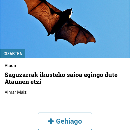
GIZARTEA
Ataun
Saguzarrak ikusteko saioa egingo dute
Ataunen etzi
Aimar Maiz
Gehiago