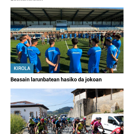
KIROLA
Beasain larunbatean hasiko da jokoan