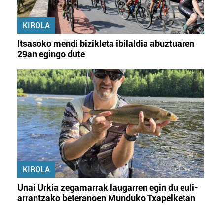
KIROLA
Itsasoko mendi bizikleta ibilaldia abuztuaren
29an egingo dute
KIROLA
Unai Urkia zegamarrak laugarren egin du euli-
arrantzako beteranoen Munduko Txapelketan