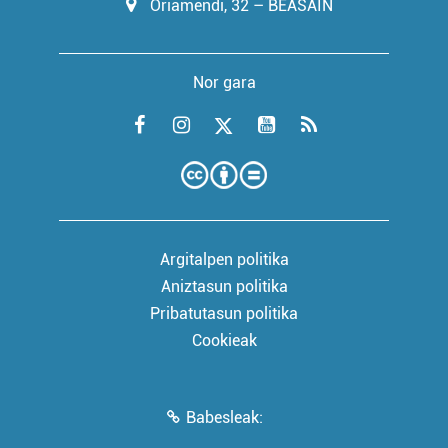
Oriamendi, 32 – BEASAIN
Nor gara
Argitalpen politika
Aniztasun politika
Pribatutasun politika
Cookieak
Babesleak: