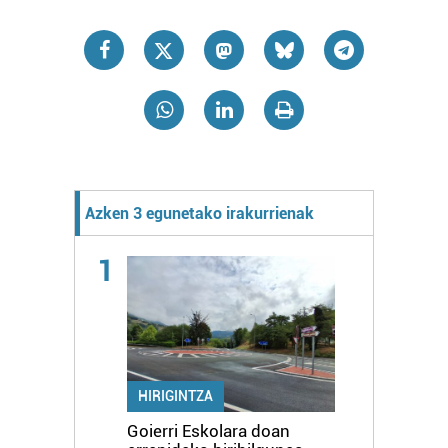
Azken 3 egunetako irakurrienak
1
HIRIGINTZA
Goierri Eskolara doan