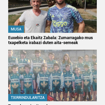
dezakezun ikusteko.
Lortu zure datu pertsonalak prozesatzeko moduari
buruzko informazio gehiago eta ezarri zure lehentasunak
datuen atalean. Edozein unetan alda edo ken dezakezu
zure baimena Cookieen adierazpenean.
MUSA
Euxebio eta Ekaitz Zabala: Zumarragako mus
Webgune honek cookie propioak eta hirugarrenen cookie-
txapelketa irabazi duten aita-semeak
fitxategiak erabiltzen ditu. Zure esperientzia eta
zerbitzuak hobetzeko asmoz, cookie teknologiaz
baliatzen gara. Ohar hau onartuz gero, teknologia hori
erabiltzeko baimen esplizitua ematen diguzu.
Gehiago
irakurri
TXIRRINDULARITZA