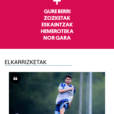
+
GURE BERRI
ZOZKETAK
ESKAINTZAK
HEMEROTEKA
NOR GARA
ELKARRIZKETAK