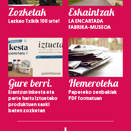
Zozketak
Eskaintzak
Lazkao Txikik 100 urte!
LA ENCARTADA
FABRIKA-MUSEOA
Gure berri.
Hemeroteka
Erantzun inkesta eta
Papereko zenbakiak
parte hartu Iztuetako
PDF formatuan
produktuen saski
baten zozketan