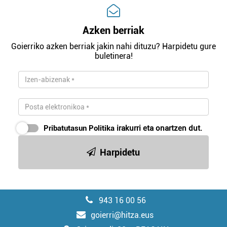
Azken berriak
Goierriko azken berriak jakin nahi dituzu? Harpidetu gure
buletinera!
Pribatutasun Politika
irakurri eta onartzen dut.
Harpidetu
943 16 00 56
goierri@hitza.eus