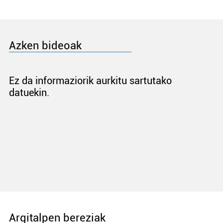
Azken bideoak
Ez da informaziorik aurkitu sartutako
datuekin.
Argitalpen bereziak