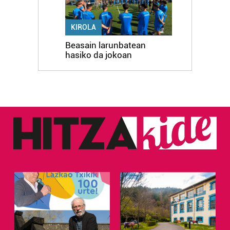
KIROLA
Beasain larunbatean
hasiko da jokoan