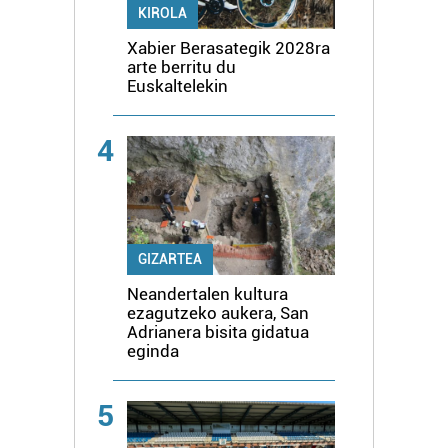
KIROLA
Xabier Berasategik 2028ra
arte berritu du
Euskaltelekin
4
GIZARTEA
Neandertalen kultura
ezagutzeko aukera, San
Adrianera bisita gidatua
eginda
5