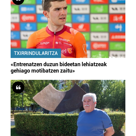
TXIRRINDULARITZA
«Entrenatzen duzun bideetan lehiatzeak
gehiago motibatzen zaitu»