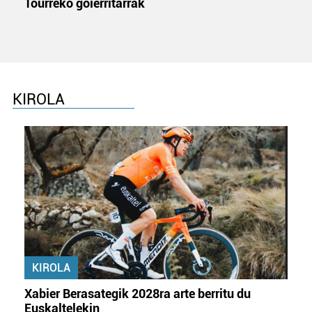
Tourreko goierritarrak
KIROLA
KIROLA
Xabier Berasategik 2028ra arte berritu du
Euskaltelekin