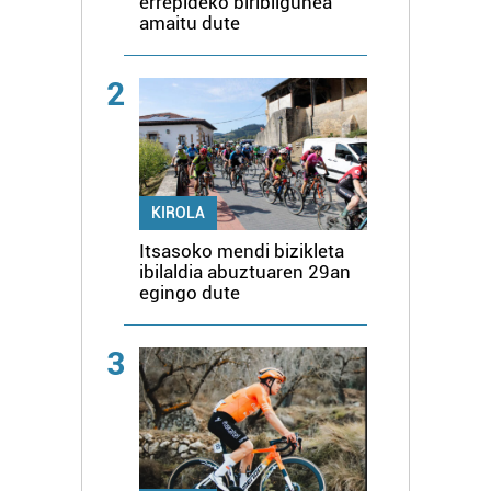
errepideko biribilgunea
amaitu dute
2
KIROLA
Itsasoko mendi bizikleta
ibilaldia abuztuaren 29an
egingo dute
3