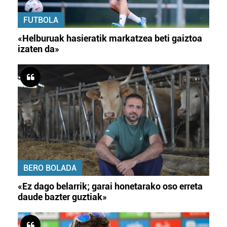
FUTBOLA
«Helburuak hasieratik markatzea beti gaiztoa
izaten da»
BERO BOLADA
«Ez dago belarrik; garai honetarako oso erreta
daude bazter guztiak»