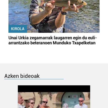
KIROLA
Unai Urkia zegamarrak laugarren egin du euli-
arrantzako beteranoen Munduko Txapelketan
Azken bideoak