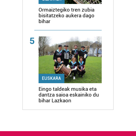
Ormaiztegiko tren zubia
bisitatzeko aukera dago
bihar
5
EUSKARA
Eingo taldeak musika eta
dantza saioa eskainiko du
bihar Lazkaon