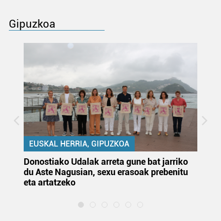
Gipuzkoa
EUSKAL HERRIA, GIPUZKOA
Donostiako Udalak arreta gune bat jarriko
Ur
du Aste Nagusian, sexu erasoak prebenitu
es
eta artatzeko
lu