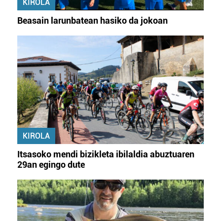
KIROLA
Beasain larunbatean hasiko da jokoan
KIROLA
Itsasoko mendi bizikleta ibilaldia abuztuaren
29an egingo dute