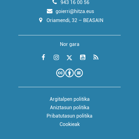
943 16 00 56
goierri@hitza.eus
Oriamendi, 32 – BEASAIN
Nor gara
Argitalpen politika
Aniztasun politika
Pribatutasun politika
Cookieak