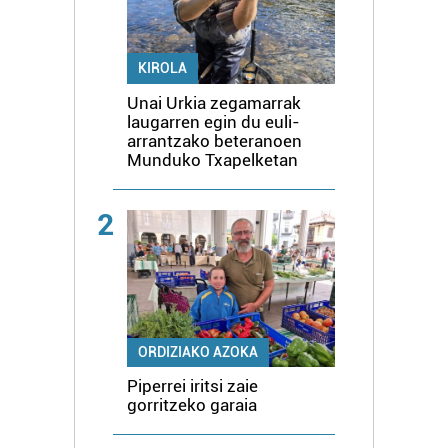
KIROLA
Unai Urkia zegamarrak
laugarren egin du euli-
arrantzako beteranoen
Munduko Txapelketan
2
ORDIZIAKO AZOKA
Piperrei iritsi zaie
gorritzeko garaia