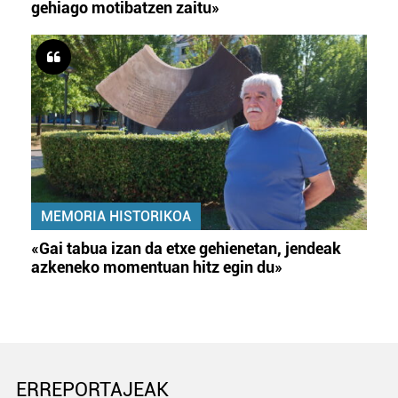
gehiago motibatzen zaitu»
MEMORIA HISTORIKOA
«Gai tabua izan da etxe gehienetan, jendeak
azkeneko momentuan hitz egin du»
ERREPORTAJEAK