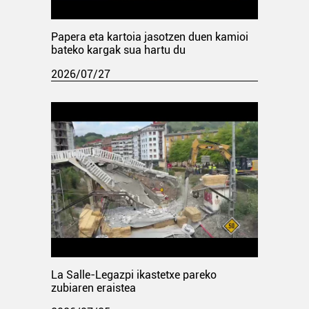
Papera eta kartoia jasotzen duen kamioi
bateko kargak sua hartu du
2026/07/27
La Salle-Legazpi ikastetxe pareko
zubiaren eraistea