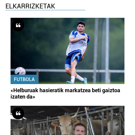
ELKARRIZKETAK
FUTBOLA
«Helburuak hasieratik markatzea beti gaiztoa
izaten da»