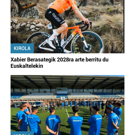
zerbitzuak hobetzeko asmoz, cookie teknologiaz
baliatzen gara. Ohar hau onartuz gero, teknologia hori
erabiltzeko baimen esplizitua ematen diguzu.
Gehiago
irakurri
KIROLA
Xabier Berasategik 2028ra arte berritu du
Euskaltelekin