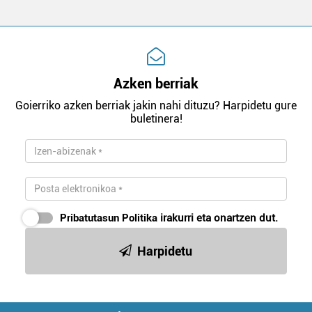
Azken berriak
Goierriko azken berriak jakin nahi dituzu? Harpidetu gure
buletinera!
Pribatutasun Politika
irakurri eta onartzen dut.
Harpidetu