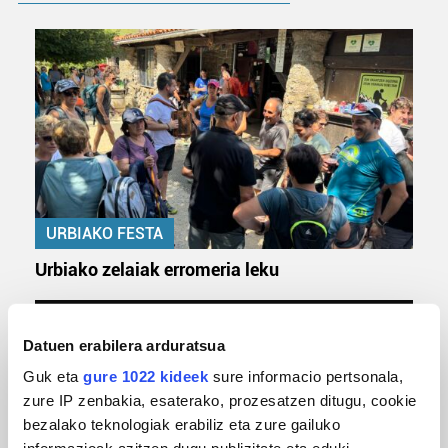
URBIAKO FESTA
Urbiako zelaiak erromeria leku
Datuen erabilera arduratsua
Guk eta
gure 1022 kideek
sure informacio pertsonala,
zure IP zenbakia, esaterako, prozesatzen ditugu, cookie
bezalako teknologiak erabiliz eta zure gailuko