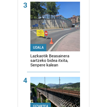
3
UDALA
Lazkaotik Beasainera
sartzeko bidea itxita,
Senpere kalean
4
GIZARTEA