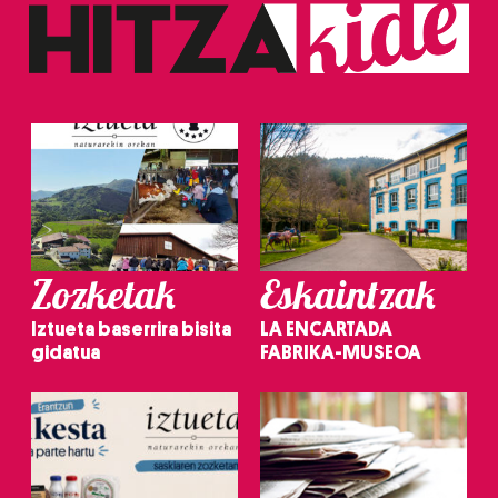
Zozketak
Eskaintzak
Iztueta baserrira bisita
LA ENCARTADA
gidatua
FABRIKA-MUSEOA