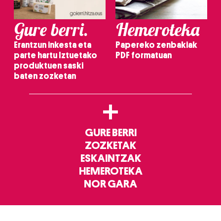
Gure berri.
Hemeroteka
Erantzun inkesta eta
Papereko zenbakiak
parte hartu Iztuetako
PDF formatuan
produktuen saski
baten zozketan
+
GURE BERRI
ZOZKETAK
ESKAINTZAK
HEMEROTEKA
NOR GARA