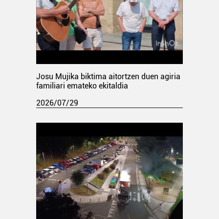
Josu Mujika biktima aitortzen duen agiria
familiari emateko ekitaldia
2026/07/29