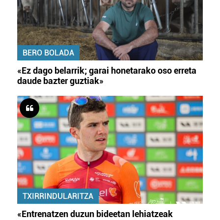
BERO BOLADA
«Ez dago belarrik; garai honetarako oso erreta
daude bazter guztiak»
TXIRRINDULARITZA
«Entrenatzen duzun bideetan lehiatzeak