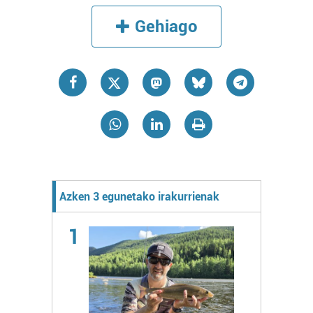
Gehiago
Azken 3 egunetako irakurrienak
1