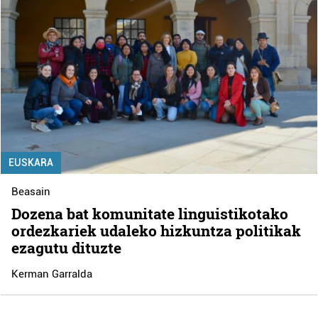
EUSKARA
Beasain
Dozena bat komunitate linguistikotako
ordezkariek udaleko hizkuntza politikak
ezagutu dituzte
Kerman Garralda