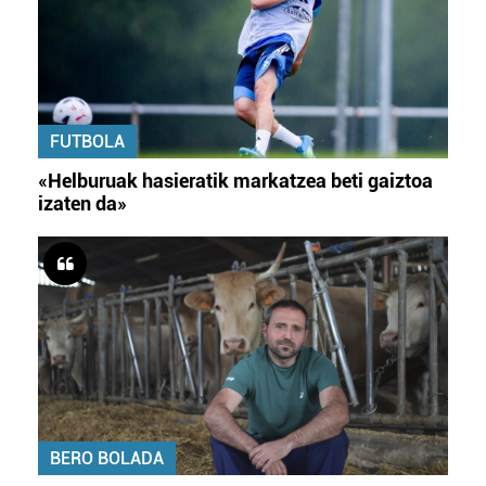
zerbitzuak hobetzeko asmoz, cookie teknologiaz
baliatzen gara. Ohar hau onartuz gero, teknologia hori
erabiltzeko baimen esplizitua ematen diguzu.
Gehiago
irakurri
FUTBOLA
«Helburuak hasieratik markatzea beti gaiztoa
izaten da»
BERO BOLADA