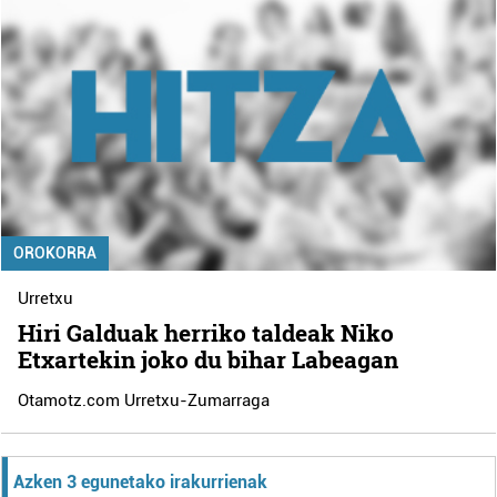
OROKORRA
Urretxu
Hiri Galduak herriko taldeak Niko
Etxartekin joko du bihar Labeagan
Otamotz.com Urretxu-Zumarraga
Azken 3 egunetako irakurrienak