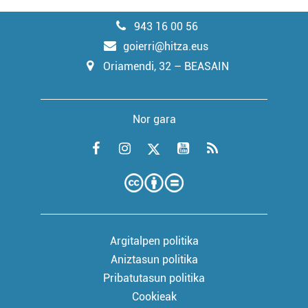
943 16 00 56
goierri@hitza.eus
Oriamendi, 32 – BEASAIN
Nor gara
Argitalpen politika
Aniztasun politika
Pribatutasun politika
Cookieak