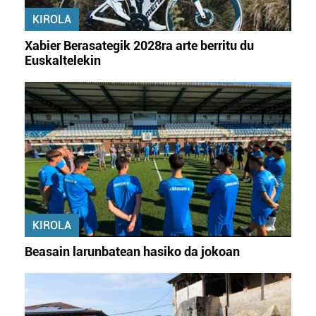
KIROLA
Xabier Berasategik 2028ra arte berritu du
Euskaltelekin
KIROLA
Beasain larunbatean hasiko da jokoan