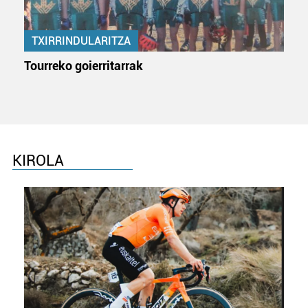
TXIRRINDULARITZA
Tourreko goierritarrak
KIROLA