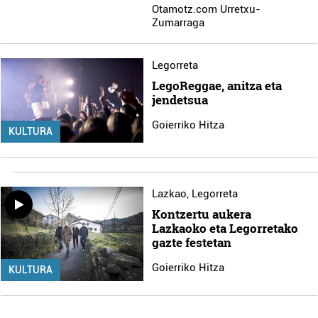
Otamotz.com Urretxu-
Zumarraga
Legorreta
LegoReggae, anitza eta
jendetsua
Goierriko Hitza
KULTURA
Lazkao
,
Legorreta
Kontzertu aukera
Lazkaoko eta Legorretako
gazte festetan
Goierriko Hitza
KULTURA