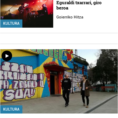
Eguraldi txarrari, giro
beroa
Goierriko Hitza
KULTURA
KULTURA