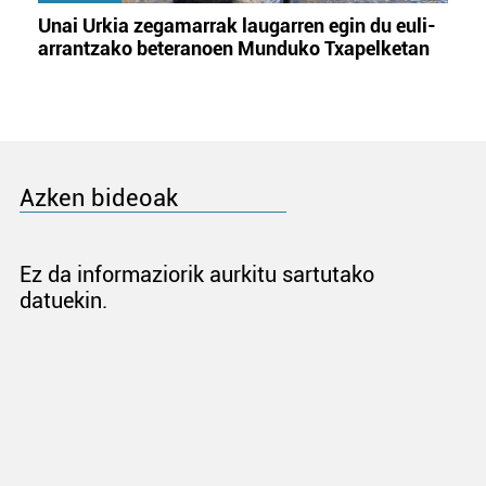
Unai Urkia zegamarrak laugarren egin du euli-
arrantzako beteranoen Munduko Txapelketan
Azken bideoak
Ez da informaziorik aurkitu sartutako
datuekin.