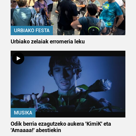
URBIAKO FESTA
Urbiako zelaiak erromeria leku
MUSIKA
Odik berria ezagutzeko aukera 'KimiK' eta
'Amaaaa!' abestiekin