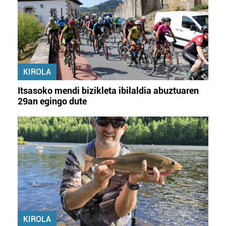
KIROLA
Itsasoko mendi bizikleta ibilaldia abuztuaren
29an egingo dute
KIROLA