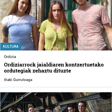
KULTURA
Ordizia
Ordiziarrock jaialdiaren kontzertuetako
ordutegiak zehaztu dituzte
Iñaki Gurrutxaga