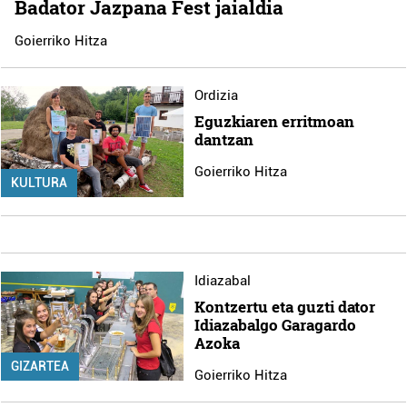
Badator Jazpana Fest jaialdia
Goierriko Hitza
Ordizia
Eguzkiaren erritmoan
dantzan
Goierriko Hitza
KULTURA
Idiazabal
Kontzertu eta guzti dator
Idiazabalgo Garagardo
Azoka
GIZARTEA
Goierriko Hitza