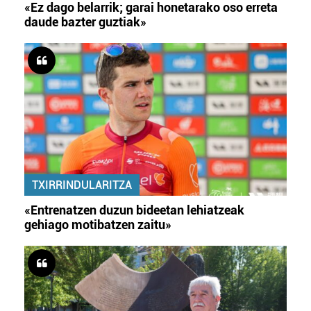
«Ez dago belarrik; garai honetarako oso erreta
daude bazter guztiak»
TXIRRINDULARITZA
«Entrenatzen duzun bideetan lehiatzeak
gehiago motibatzen zaitu»