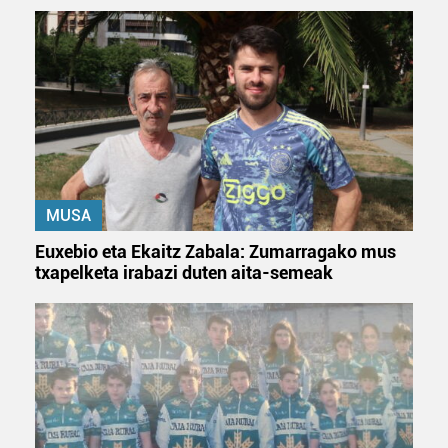
MUSA
Euxebio eta Ekaitz Zabala: Zumarragako mus
txapelketa irabazi duten aita-semeak