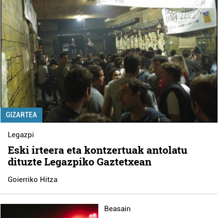
GIZARTEA
Legazpi
Eski irteera eta kontzertuak antolatu
dituzte Legazpiko Gaztetxean
Goierriko Hitza
Beasain