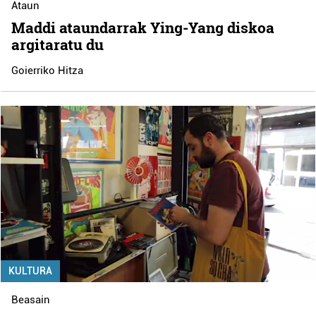
Ataun
Maddi ataundarrak Ying-Yang diskoa
argitaratu du
Goierriko Hitza
KULTURA
Beasain