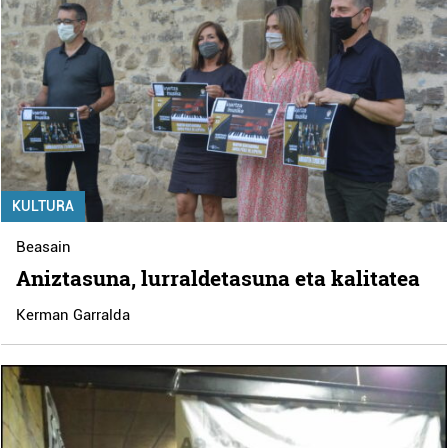
KULTURA
Beasain
Aniztasuna, lurraldetasuna eta kalitatea
Kerman Garralda