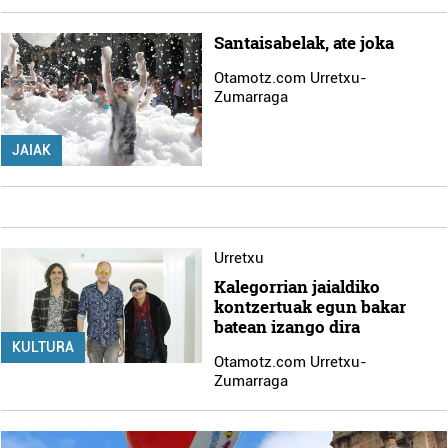
Santaisabelak, ate joka
Otamotz.com Urretxu-
Zumarraga
JAIAK
Urretxu
Kalegorrian jaialdiko
kontzertuak egun bakar
batean izango dira
KULTURA
Otamotz.com Urretxu-
Zumarraga