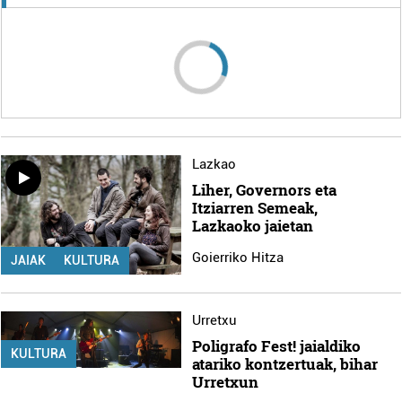
Lazkao
Liher, Governors eta
Itziarren Semeak,
Lazkaoko jaietan
Goierriko Hitza
JAIAK
KULTURA
Urretxu
Poligrafo Fest! jaialdiko
KULTURA
atariko kontzertuak, bihar
Urretxun