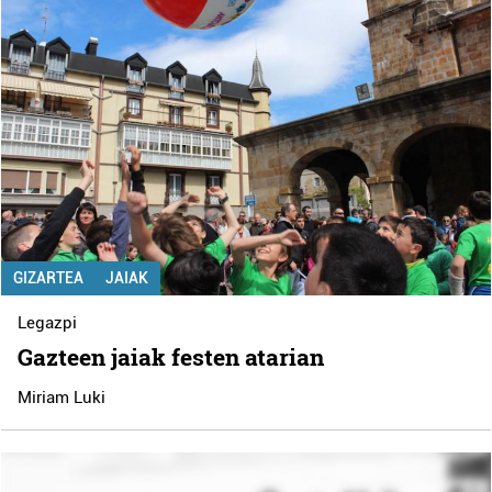
GIZARTEA
JAIAK
Legazpi
Gazteen jaiak festen atarian
Miriam Luki