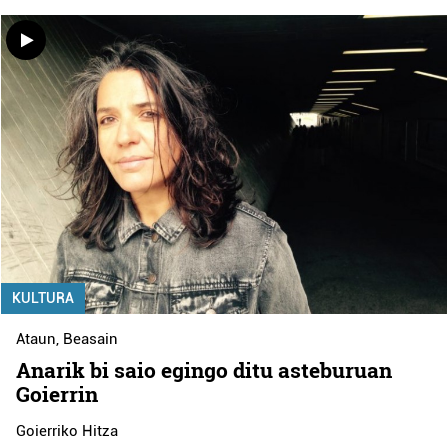
KULTURA
Ataun
,
Beasain
Anarik bi saio egingo ditu asteburuan
Goierrin
Goierriko Hitza