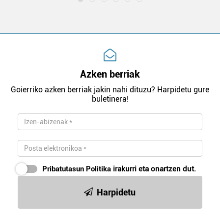
Azken berriak
Goierriko azken berriak jakin nahi dituzu? Harpidetu gure
buletinera!
Pribatutasun Politika
irakurri eta onartzen dut.
Harpidetu