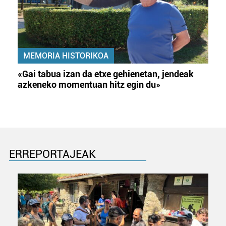
MEMORIA HISTORIKOA
«Gai tabua izan da etxe gehienetan, jendeak
azkeneko momentuan hitz egin du»
ERREPORTAJEAK