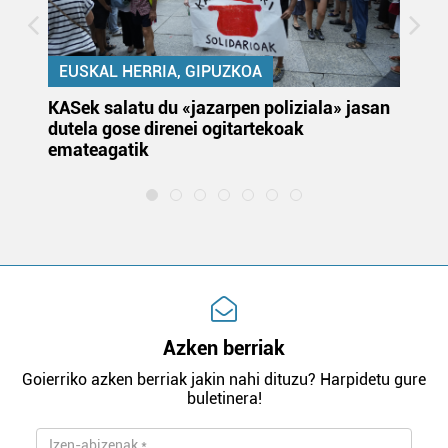
EUSKAL HERRIA, GIPUZKOA
KASek salatu du «jazarpen poliziala» jasan
Pa
dutela gose direnei ogitartekoak
da
emateagatik
«s
Azken berriak
Goierriko azken berriak jakin nahi dituzu? Harpidetu gure
buletinera!