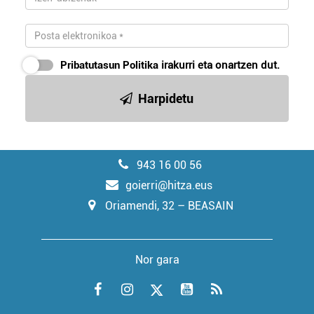
Pribatutasun Politika
irakurri eta onartzen dut.
Harpidetu
943 16 00 56
goierri@hitza.eus
Oriamendi, 32 – BEASAIN
Nor gara