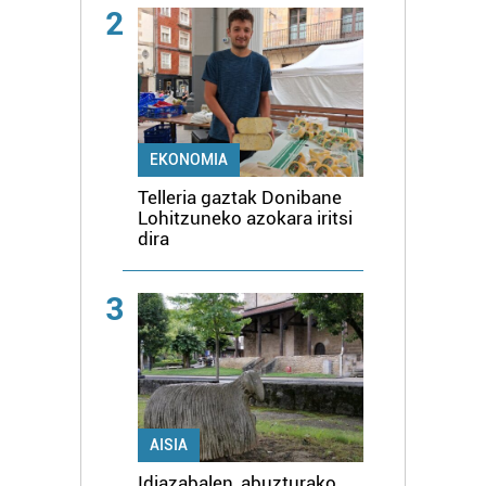
2
EKONOMIA
Telleria gaztak Donibane
Lohitzuneko azokara iritsi
dira
3
AISIA
Idiazabalen, abuzturako