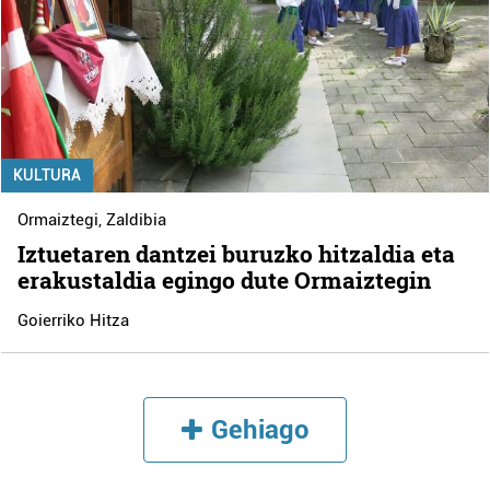
KULTURA
Ormaiztegi
,
Zaldibia
Iztuetaren dantzei buruzko hitzaldia eta
erakustaldia egingo dute Ormaiztegin
Goierriko Hitza
Gehiago