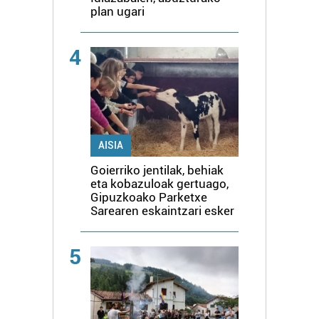
plan ugari
4
AISIA
Goierriko jentilak, behiak
eta kobazuloak gertuago,
Gipuzkoako Parketxe
Sarearen eskaintzari esker
5