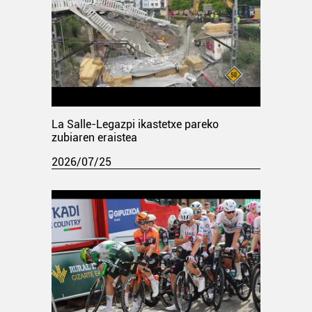
La Salle-Legazpi ikastetxe pareko
zubiaren eraistea
2026/07/25