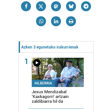
Azken 3 egunetako irakurrienak
1
HILBERRIA
Jexux Mendizabal
'Kaxkagorri' artzain
zaldibiarra hil da