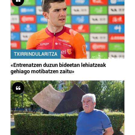
TXIRRINDULARITZA
«Entrenatzen duzun bideetan lehiatzeak
gehiago motibatzen zaitu»