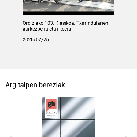
Ordiziako 103. Klasikoa. Txirrindularien
aurkezpena eta irteera
2026/07/25
Argitalpen bereziak