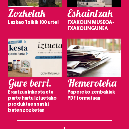
Zozketak
Eskaintzak
Lazkao Txikik 100 urte!
TXAKOLIN MUSEOA-
TXAKOLINGUNEA
Gure berri.
Hemeroteka
Erantzun inkesta eta
Papereko zenbakiak
parte hartu Iztuetako
PDF formatuan
produktuen saski
baten zozketan