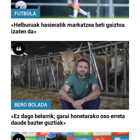
FUTBOLA
«Helburuak hasieratik markatzea beti gaiztoa
izaten da»
BERO BOLADA
«Ez dago belarrik; garai honetarako oso erreta
daude bazter guztiak»