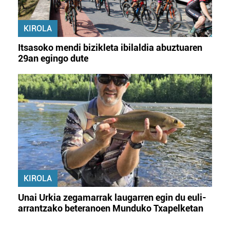
KIROLA
Itsasoko mendi bizikleta ibilaldia abuztuaren
29an egingo dute
KIROLA
Unai Urkia zegamarrak laugarren egin du euli-
arrantzako beteranoen Munduko Txapelketan