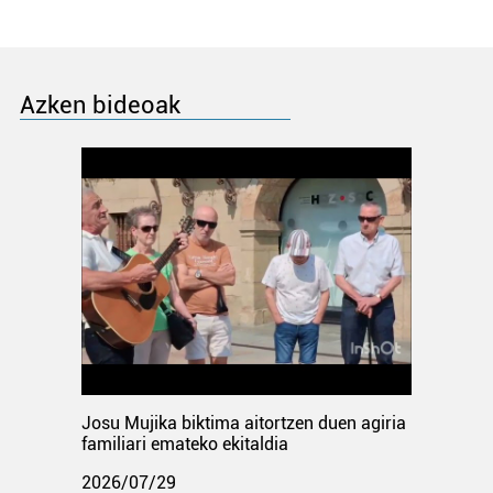
Azken bideoak
Josu Mujika biktima aitortzen duen agiria
familiari emateko ekitaldia
2026/07/29