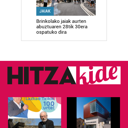
JAIAK
Brinkolako jaiak aurten
abuztuaren 28tik 30era
ospatuko dira