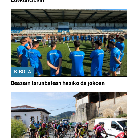
KIROLA
Beasain larunbatean hasiko da jokoan