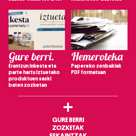
Gure berri.
Hemeroteka
Erantzun inkesta eta
Papereko zenbakiak
parte hartu Iztuetako
PDF formatuan
produktuen saski
baten zozketan
+
GURE BERRI
ZOZKETAK
ESKAINTZAK