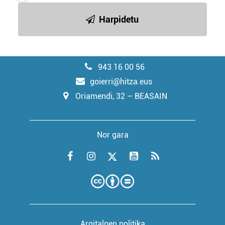
Harpidetu
943 16 00 56
goierri@hitza.eus
Oriamendi, 32 – BEASAIN
Nor gara
Argitalpen politika