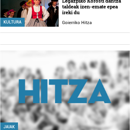
Legazpiko Korosti dantza
taldeak izen-emate epea
ireki du
KULTURA
Goierriko Hitza
JAIAK