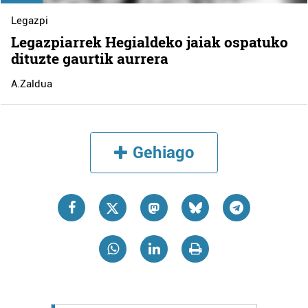
Legazpi
Legazpiarrek Hegialdeko jaiak ospatuko
dituzte gaurtik aurrera
A.Zaldua
Gehiago