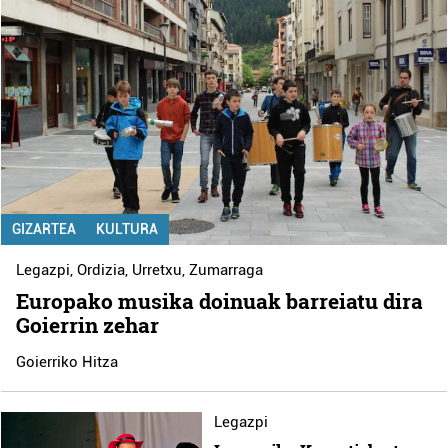
GIZARTEA
KULTURA
Legazpi
,
Ordizia
,
Urretxu
,
Zumarraga
Europako musika doinuak barreiatu dira
Goierrin zehar
Goierriko Hitza
Legazpi