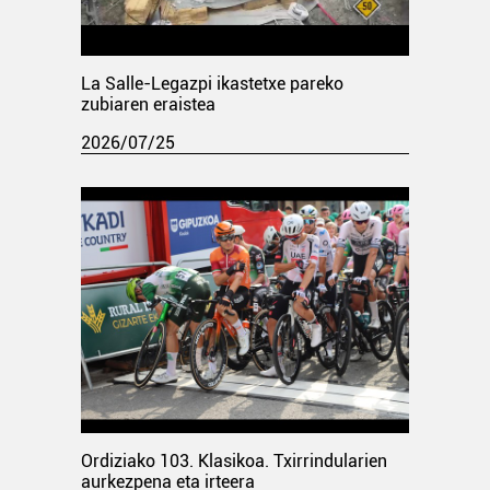
La Salle-Legazpi ikastetxe pareko
zubiaren eraistea
2026/07/25
Ordiziako 103. Klasikoa. Txirrindularien
aurkezpena eta irteera