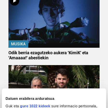
MUSIKA
Odik berria ezagutzeko aukera 'KimiK' eta
'Amaaaa!' abestiekin
Datuen erabilera arduratsua
Guk eta
gure 1022 kideek
sure informacio pertsonala,