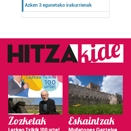
Azken 3 egunetako irakurrienak
Zozketak
Eskaintzak
Lazkao Txikik 100 urte!
Muñatones Gaztelua