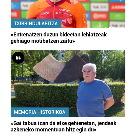
TXIRRINDULARITZA
«Entrenatzen duzun bideetan lehiatzeak
gehiago motibatzen zaitu»
MEMORIA HISTORIKOA
«Gai tabua izan da etxe gehienetan, jendeak
azkeneko momentuan hitz egin du»