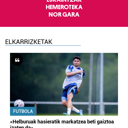
HEMEROTEKA
NOR GARA
ELKARRIZKETAK
FUTBOLA
«Helburuak hasieratik markatzea beti gaiztoa
izaten da»