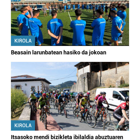
Webgune honek cookie propioak eta hirugarrenen cookie-
fitxategiak erabiltzen ditu. Zure esperientzia eta
zerbitzuak hobetzeko asmoz, cookie teknologiaz
baliatzen gara. Ohar hau onartuz gero, teknologia hori
KIROLA
erabiltzeko baimen esplizitua ematen diguzu.
Gehiago
irakurri
Beasain larunbatean hasiko da jokoan
KIROLA
Itsasoko mendi bizikleta ibilaldia abuztuaren