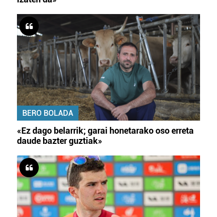
BERO BOLADA
«Ez dago belarrik; garai honetarako oso erreta
daude bazter guztiak»