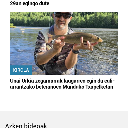
29an egingo dute
KIROLA
Unai Urkia zegamarrak laugarren egin du euli-
arrantzako beteranoen Munduko Txapelketan
Azken bideoak