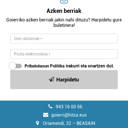
Azken berriak
Goierriko azken berriak jakin nahi dituzu? Harpidetu gure
buletinera!
Pribatutasun Politika
irakurri eta onartzen dut.
Harpidetu
943 16 00 56
goierri@hitza.eus
Oriamendi, 32 – BEASAIN