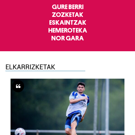
GURE BERRI
ZOZKETAK
ESKAINTZAK
HEMEROTEKA
NOR GARA
ELKARRIZKETAK