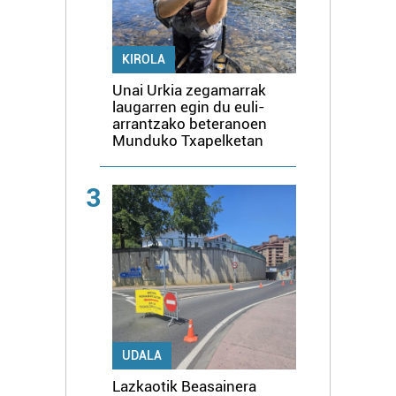
KIROLA
Unai Urkia zegamarrak
laugarren egin du euli-
arrantzako beteranoen
Munduko Txapelketan
3
UDALA
Lazkaotik Beasainera