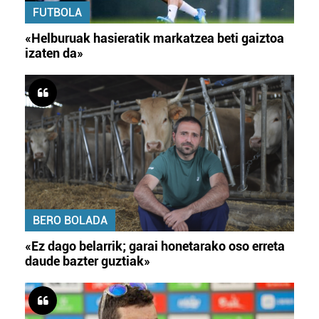
FUTBOLA
«Helburuak hasieratik markatzea beti gaiztoa
izaten da»
BERO BOLADA
«Ez dago belarrik; garai honetarako oso erreta
daude bazter guztiak»