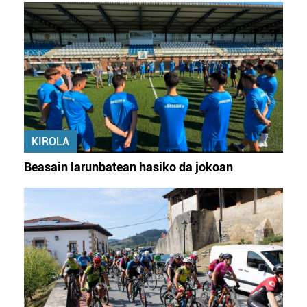
KIROLA
Beasain larunbatean hasiko da jokoan