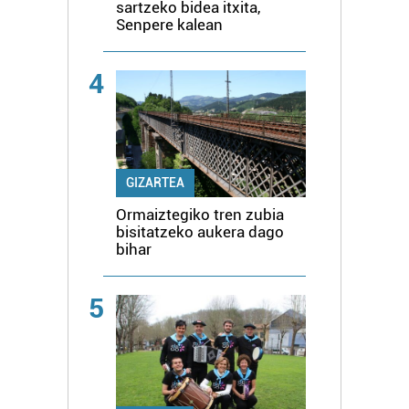
sartzeko bidea itxita,
Senpere kalean
4
GIZARTEA
Ormaiztegiko tren zubia
bisitatzeko aukera dago
bihar
5