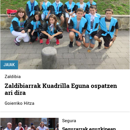
JAIAK
Zaldibia
Zaldibiarrak Kuadrilla Eguna ospatzen
ari dira
Goierriko Hitza
Segura
Segurarrak eguzkipean,