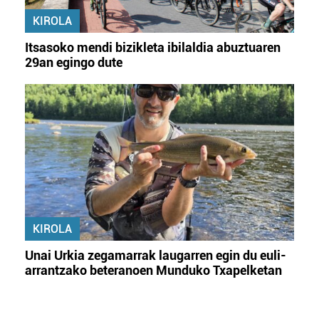
KIROLA
Itsasoko mendi bizikleta ibilaldia abuztuaren
29an egingo dute
KIROLA
Unai Urkia zegamarrak laugarren egin du euli-
arrantzako beteranoen Munduko Txapelketan