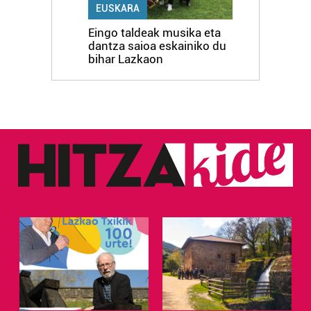
EUSKARA
Eingo taldeak musika eta
dantza saioa eskainiko du
bihar Lazkaon