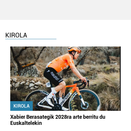
KIROLA
KIROLA
Xabier Berasategik 2028ra arte berritu du
Euskaltelekin