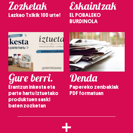
Zozketak
Eskaintzak
Lazkao Txikik 100 urte!
EL POBALEKO
BURDINOLA
Gure berri.
Denda
Erantzun inkesta eta
Papereko zenbakiak
parte hartu Iztuetako
PDF formatuan
produktuen saski
baten zozketan
+