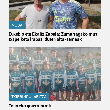
baliatzen gara. Ohar hau onartuz gero, teknologia hori
erabiltzeko baimen esplizitua ematen diguzu.
Gehiago
irakurri
MUSA
Euxebio eta Ekaitz Zabala: Zumarragako mus
txapelketa irabazi duten aita-semeak
TXIRRINDULARITZA
Tourreko goierritarrak