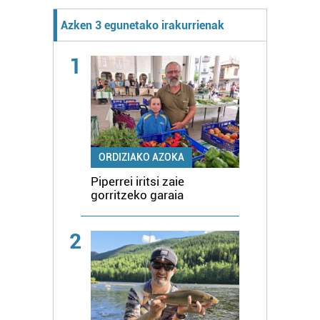
Azken 3 egunetako irakurrienak
1
ORDIZIAKO AZOKA
Piperrei iritsi zaie
gorritzeko garaia
2