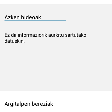
Azken bideoak
Ez da informaziorik aurkitu sartutako
datuekin.
Argitalpen bereziak