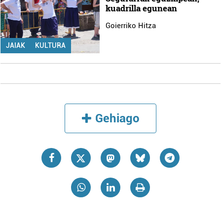
kuadrilla egunean
Goierriko Hitza
JAIAK
KULTURA
Gehiago