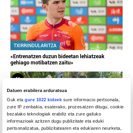
TXIRRINDULARITZA
«Entrenatzen duzun bideetan lehiatzeak
gehiago motibatzen zaitu»
Datuen erabilera arduratsua
Guk eta
gure 1022 kideek
sure informacio pertsonala,
zure IP zenbakia, esaterako, prozesatzen ditugu, cookie
bezalako teknologiak erabiliz eta zure gailuko
informazioak azitzen dugu publizitate eta eduki
pertsonalizatua, publizitatearen eta edukiaren neurketa,
MEMORIA HISTORIKOA