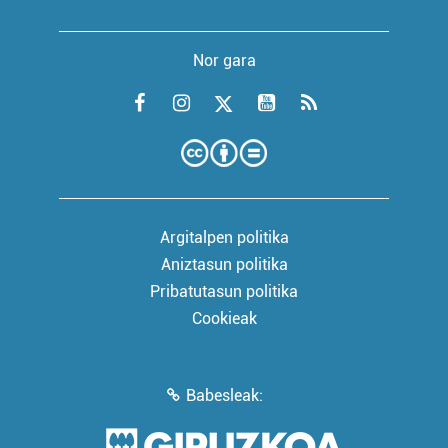
Nor gara
Argitalpen politika
Aniztasun politika
Pribatutasun politika
Cookieak
Babesleak: