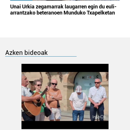
Unai Urkia zegamarrak laugarren egin du euli-
arrantzako beteranoen Munduko Txapelketan
Azken bideoak