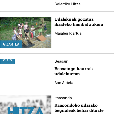
Goierriko Hitza
Udalekuak: gozatuz
ikasteko hainbat aukera
Maialen Igartua
GIZARTEA
AISIA
Beasain
Beasaingo haurrak
udalekuetan
Ane Arrieta
Itsasondo
Itsasondoko udarako
begiraleak behar dituzte