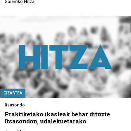
Goierriko Hitza
GIZARTEA
Itsasondo
Praktiketako ikasleak behar dituzte
Itsasondon, udalekuetarako