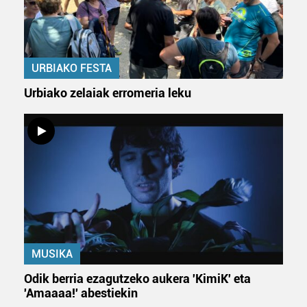
URBIAKO FESTA
Urbiako zelaiak erromeria leku
MUSIKA
Odik berria ezagutzeko aukera 'KimiK' eta
'Amaaaa!' abestiekin