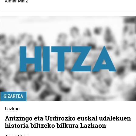
Aimar Maiz
GIZARTEA
Lazkao
Antzingo eta Urdirozko euskal udalekuen
historia biltzeko bilkura Lazkaon