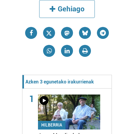
Gehiago
Azken 3 egunetako irakurrienak
1
HILBERRIA