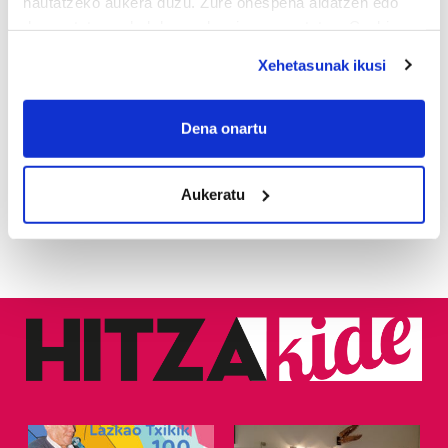
hautatzeko aukera duzu. Zure onespena aldatzen edo
deuseztatzen ahal duzu edozein momentutan, Cookie
deklaraziotik edo Privacy triggerean klikatuz.
Xehetasunak ikusi
If you allow, we would also like to:
JAIAK
Collect information about your geographical
Dena onartu
location which can be accurate to within several
Brinkolako jaiak aurten
meters
abuztuaren 28tik 30era
Aukeratu
ospatuko dira
Identify your device by actively scanning it for
specific characteristics (fingerprinting)
Find out more about how your personal data is processed
and set your preferences in the
details section
.
Guk eta gure bazkideek zure datu pertsonalak
prozesatzen ditugu, zure IP zenbakia, besteak beste,
teknologia erabiliz, cookieak adibidez, iragarki eta eduki
pertsonalizatuak eskaintzeko, iragarkiak eta edukia
neurtzeko, jendeari buruzko informazioa biltzeko eta
produktuak garatzeko. Zure datuak nork eta zertarako