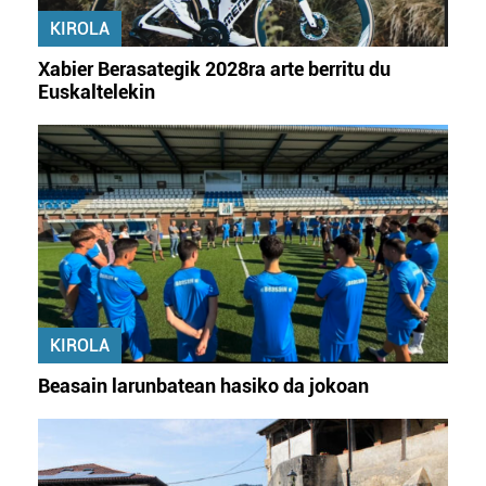
KIROLA
Xabier Berasategik 2028ra arte berritu du
Euskaltelekin
KIROLA
Beasain larunbatean hasiko da jokoan