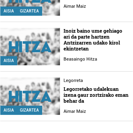
Aimar Maiz
AISIA
GIZARTEA
Inoiz baino ume gehiago
ari da parte hartzen
Antzizarren udako kirol
ekintzetan
Beasaingo Hitza
AISIA
Legorreta
Legorretako udalekuan
izena gaur zortzirako eman
behar da
AISIA
GIZARTEA
Aimar Maiz