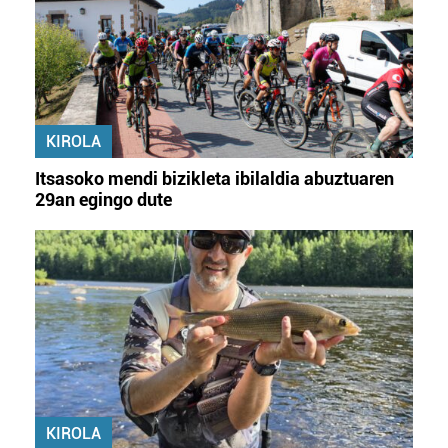
KIROLA
Itsasoko mendi bizikleta ibilaldia abuztuaren
29an egingo dute
KIROLA