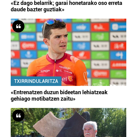
«Ez dago belarrik; garai honetarako oso erreta
daude bazter guztiak»
TXIRRINDULARITZA
«Entrenatzen duzun bideetan lehiatzeak
gehiago motibatzen zaitu»