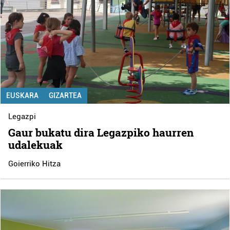
EUSKARA
GIZARTEA
Legazpi
Gaur bukatu dira Legazpiko haurren
udalekuak
Goierriko Hitza