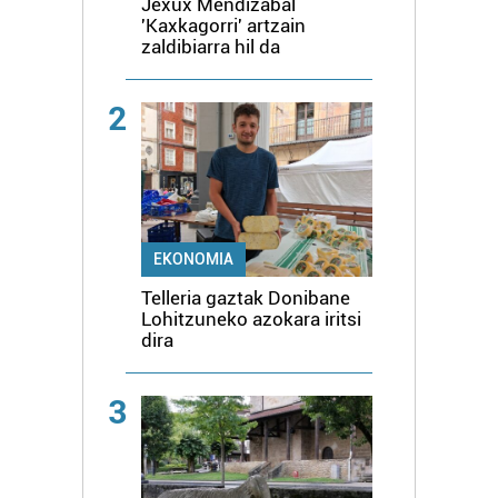
Jexux Mendizabal
'Kaxkagorri' artzain
zaldibiarra hil da
2
EKONOMIA
Telleria gaztak Donibane
Lohitzuneko azokara iritsi
dira
3