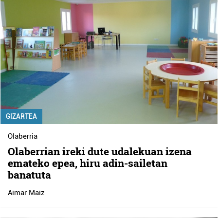
GIZARTEA
Olaberria
Olaberrian ireki dute udalekuan izena
emateko epea, hiru adin-sailetan
banatuta
Aimar Maiz