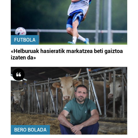
FUTBOLA
«Helburuak hasieratik markatzea beti gaiztoa
izaten da»
BERO BOLADA