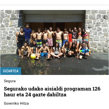
GIZARTEA
Segura
Segurako udako aisialdi programan 126
haur eta 24 gazte dabiltza
Goierriko Hitza