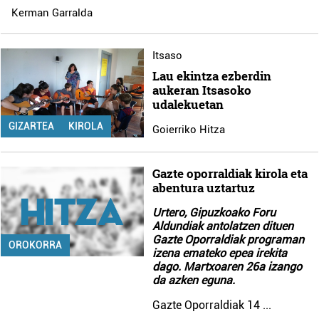
Kerman Garralda
Itsaso
Lau ekintza ezberdin
aukeran Itsasoko
udalekuetan
GIZARTEA
KIROLA
Goierriko Hitza
Gazte oporraldiak kirola eta
abentura uztartuz
Urtero, Gipuzkoako Foru
Aldundiak antolatzen dituen
Gazte Oporraldiak programan
OROKORRA
izena emateko epea irekita
dago. Martxoaren 26a izango
da azken eguna.
Gazte Oporraldiak 14
...