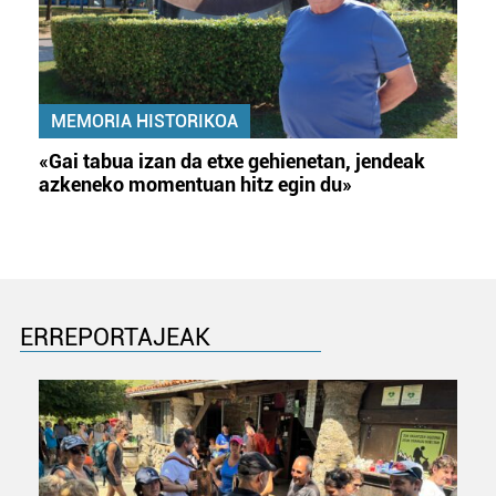
MEMORIA HISTORIKOA
«Gai tabua izan da etxe gehienetan, jendeak
azkeneko momentuan hitz egin du»
ERREPORTAJEAK