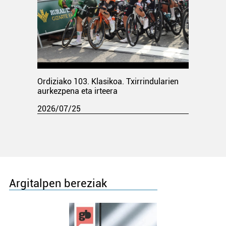
Ordiziako 103. Klasikoa. Txirrindularien
aurkezpena eta irteera
2026/07/25
Argitalpen bereziak