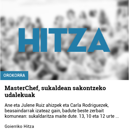
OROKORRA
MasterChef, sukaldean sakontzeko
udalekuak
Ane eta Julene Ruiz ahizpek eta Carla Rodriguezek,
beasaindarrak izateaz gain, badute beste zerbait
komunean: sukaldaritza maite dute. 13, 10 eta 12 urte
...
Goierriko Hitza