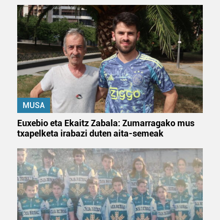
MUSA
Euxebio eta Ekaitz Zabala: Zumarragako mus
txapelketa irabazi duten aita-semeak