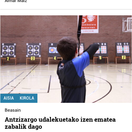
Aimar Maiz
AISIA
KIROLA
Beasain
Antzizargo udalekuetako izen ematea
zabalik dago