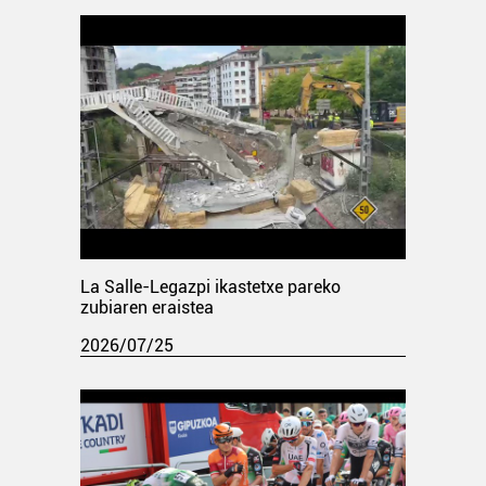
La Salle-Legazpi ikastetxe pareko
zubiaren eraistea
2026/07/25