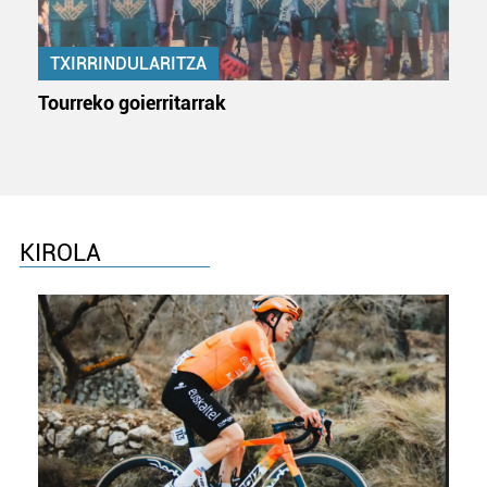
TXIRRINDULARITZA
Tourreko goierritarrak
KIROLA