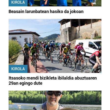
KIROLA
Beasain larunbatean hasiko da jokoan
KIROLA
Itsasoko mendi bizikleta ibilaldia abuztuaren
29an egingo dute