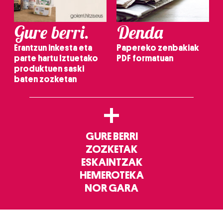
Gure berri.
Denda
Erantzun inkesta eta
Papereko zenbakiak
parte hartu Iztuetako
PDF formatuan
produktuen saski
baten zozketan
+
GURE BERRI
ZOZKETAK
ESKAINTZAK
HEMEROTEKA
NOR GARA