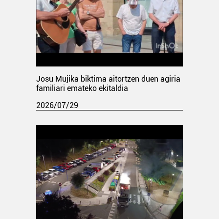
Josu Mujika biktima aitortzen duen agiria
familiari emateko ekitaldia
2026/07/29