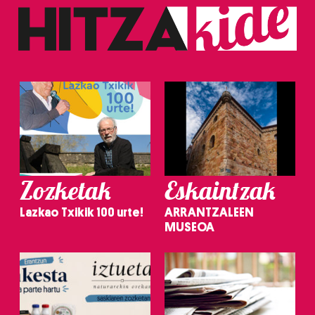
Zozketak
Eskaintzak
Lazkao Txikik 100 urte!
ARRANTZALEEN
MUSEOA