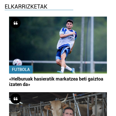
ELKARRIZKETAK
FUTBOLA
«Helburuak hasieratik markatzea beti gaiztoa
izaten da»