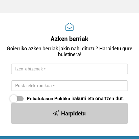
Azken berriak
Goierriko azken berriak jakin nahi dituzu? Harpidetu gure
buletinera!
Pribatutasun Politika
irakurri eta onartzen dut.
Harpidetu