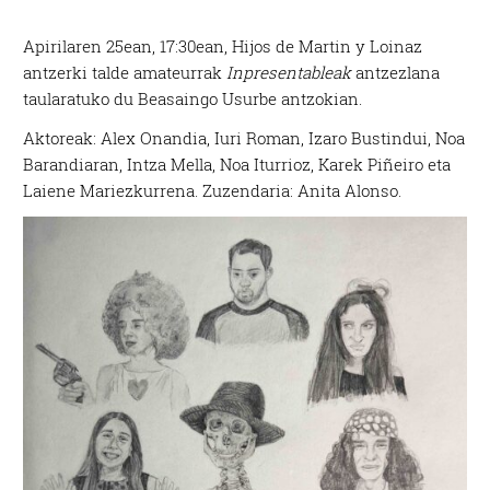
Apirilaren 25ean, 17:30ean, Hijos de Martin y Loinaz
antzerki talde amateurrak
Inpresentableak
antzezlana
taularatuko du Beasaingo Usurbe antzokian.
Aktoreak: Alex Onandia, Iuri Roman, Izaro Bustindui, Noa
Barandiaran, Intza Mella, Noa Iturrioz, Karek Piñeiro eta
Laiene Mariezkurrena. Zuzendaria: Anita Alonso.