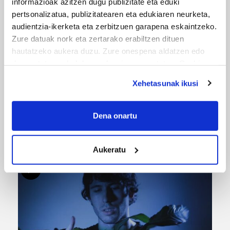
informazioak azitzen dugu publizitate eta eduki
pertsonalizatua, publizitatearen eta edukiaren neurketa,
audientzia-ikerketa eta zerbitzuen garapena eskaintzeko.
Zure datuak nork eta zertarako erabiltzen dituen
hautatzeko aukera duzu. Zure onespena aldatzen edo
deuseztatzen ahal duzu edozein momentutan, Cookie
deklaraziotik edo Privacy triggerean klikatuz.
Xehetasunak ikusi
If you allow, we would also like to:
Collect information about your geographical
Dena onartu
URBIAKO FESTA
location which can be accurate to within several
meters
Urbiako zelaiak erromeria leku
Aukeratu
Identify your device by actively scanning it for
specific characteristics (fingerprinting)
Find out more about how your personal data is processed
and set your preferences in the
details section
.
Guk eta gure bazkideek zure datu pertsonalak
prozesatzen ditugu, zure IP zenbakia, besteak beste,