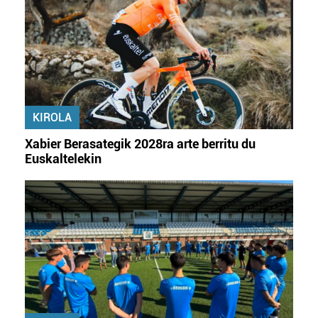
KIROLA
Xabier Berasategik 2028ra arte berritu du
Euskaltelekin