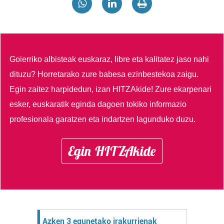
Goierriko albisteak euskaraz, libre eta kalitatez jaso nahi
dituzu?
Horretarako zure babesa ezinbestekoa zaigu.
Egin zaitez harpidedun, izan HITZAkide!
Zure ekarpenari
esker, euskaratik eginda dagoen tokiko informazio
profesionala garatzen eta indartzen lagunduko duzu.
Egin HITZAkide
Azken 3 egunetako irakurrienak