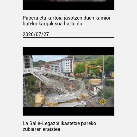
Papera eta kartoia jasotzen duen kamioi
bateko kargak sua hartu du
2026/07/27
La Salle-Legazpi ikastetxe pareko
zubiaren eraistea