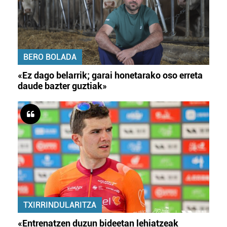
BERO BOLADA
«Ez dago belarrik; garai honetarako oso erreta
daude bazter guztiak»
TXIRRINDULARITZA
«Entrenatzen duzun bideetan lehiatzeak