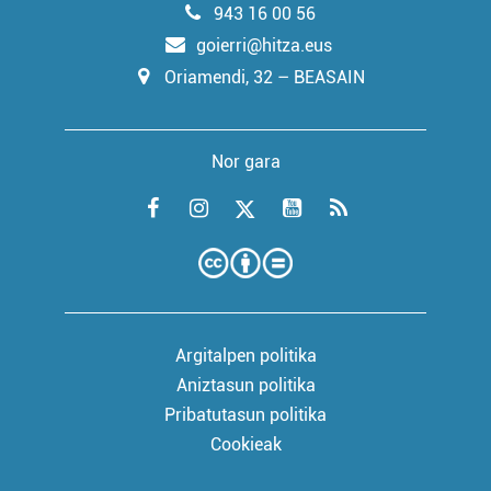
943 16 00 56
goierri@hitza.eus
Oriamendi, 32 – BEASAIN
Nor gara
Argitalpen politika
Aniztasun politika
Pribatutasun politika
Cookieak