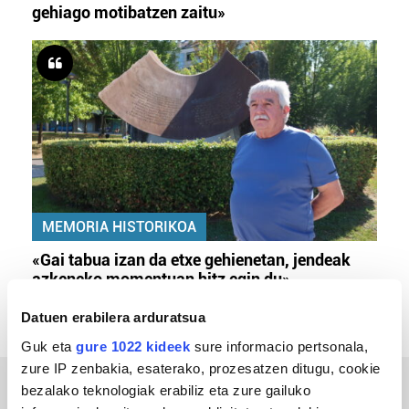
gehiago motibatzen zaitu»
MEMORIA HISTORIKOA
«Gai tabua izan da etxe gehienetan, jendeak
azkeneko momentuan hitz egin du»
Datuen erabilera arduratsua
Guk eta
gure 1022 kideek
sure informacio pertsonala,
zure IP zenbakia, esaterako, prozesatzen ditugu, cookie
bezalako teknologiak erabiliz eta zure gailuko
ERREPORTAJEAK