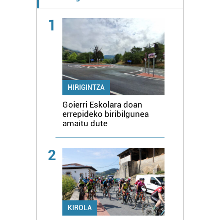
1
HIRIGINTZA
Goierri Eskolara doan
errepideko biribilgunea
amaitu dute
2
KIROLA