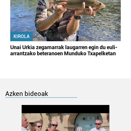
KIROLA
Unai Urkia zegamarrak laugarren egin du euli-
arrantzako beteranoen Munduko Txapelketan
Azken bideoak