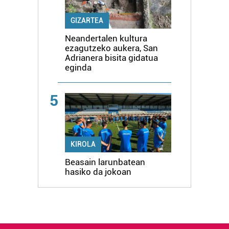
GIZARTEA
Neandertalen kultura
ezagutzeko aukera, San
Adrianera bisita gidatua
eginda
5
KIROLA
Beasain larunbatean
hasiko da jokoan