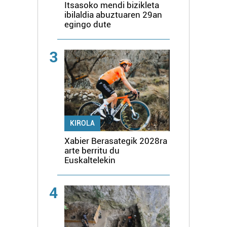
Itsasoko mendi bizikleta
ibilaldia abuztuaren 29an
egingo dute
3
KIROLA
Xabier Berasategik 2028ra
arte berritu du
Euskaltelekin
4