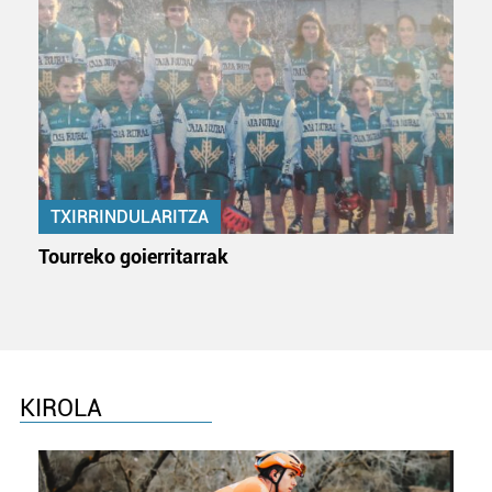
fitxategiak erabiltzen ditu. Zure esperientzia eta
zerbitzuak hobetzeko asmoz, cookie teknologiaz
baliatzen gara. Ohar hau onartuz gero, teknologia hori
erabiltzeko baimen esplizitua ematen diguzu.
Gehiago
irakurri
TXIRRINDULARITZA
Tourreko goierritarrak
KIROLA