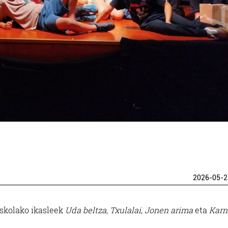
2026-05-2
Eskolako ikasleek
Uda beltza
,
Txulalai
,
Jonen arima
eta
Karn