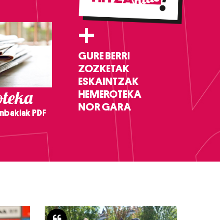
+
GURE BERRI
ZOZKETAK
ESKAINTZAK
teka
HEMEROTEKA
NOR GARA
nbakiak PDF