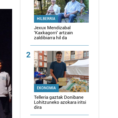
HILBERRIA
Jexux Mendizabal
'Kaxkagorri' artzain
zaldibiarra hil da
2
EKONOMIA
Telleria gaztak Donibane
Lohitzuneko azokara iritsi
dira