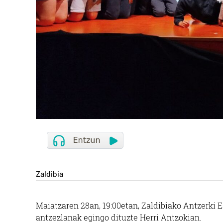
Zaldibia
Maiatzaren 28an, 19:00etan, Zaldibiako Antzerki 
antzezlanak egingo dituzte Herri Antzokian.