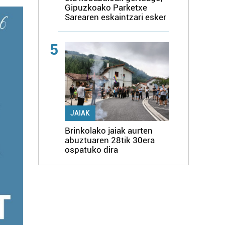
Gipuzkoako Parketxe
Sarearen eskaintzari esker
5
JAIAK
Brinkolako jaiak aurten
abuztuaren 28tik 30era
ospatuko dira