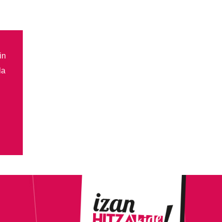
in
la