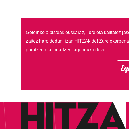
Goierriko albisteak euskaraz, libre eta kalitatez ja
zaitez harpidedun, izan HITZAkide!
Zure ekarpenar
garatzen eta indartzen lagunduko duzu.
Eg