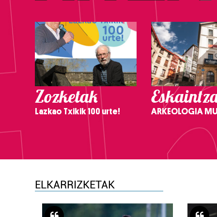
Zozketak
Eskaintz
Lazkao Txikik 100 urte!
ARKEOLOGIA M
ELKARRIZKETAK