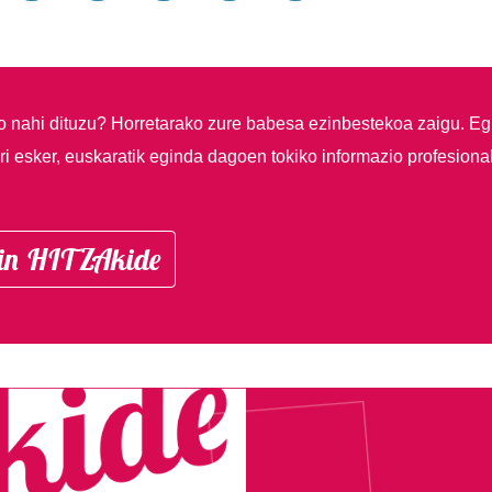
so nahi dituzu?
Horretarako zure babesa ezinbestekoa zaigu. Eg
i esker, euskaratik eginda dagoen tokiko informazio profesiona
in HITZAkide