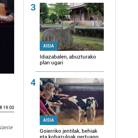
3
AISIA
Idiazabalen, abuzturako
plan ugari
4
8 19:00
AISIA
izerie
Goierriko jentilak, behiak
eta kobazuloak gertuago,