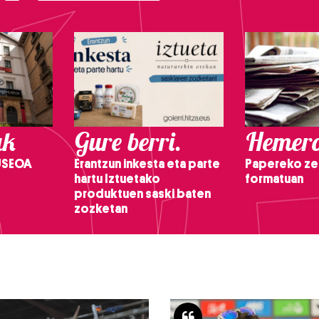
ak
Gure berri.
Hemero
USEOA
Erantzun inkesta eta parte
Papereko ze
hartu Iztuetako
formatuan
produktuen saski baten
zozketan