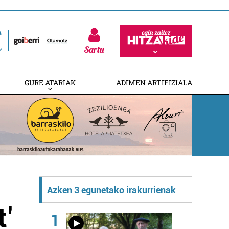
Sartu
GURE ATARIAK
ADIMEN ARTIFIZIALA
Azken 3 egunetako irakurrienak
t'
1