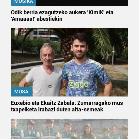
MUSIKA
Odik berria ezagutzeko aukera 'KimiK' eta
'Amaaaa!' abestiekin
MUSA
Euxebio eta Ekaitz Zabala: Zumarragako mus
txapelketa irabazi duten aita-semeak