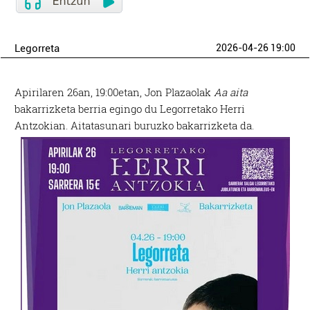
Legorreta
2026-04-26 19:00
Apirilaren 26an, 19:00etan, Jon Plazaolak
Aa aita
bakarrizketa berria egingo du Legorretako Herri
Antzokian. Aitatasunari buruzko bakarrizketa da.