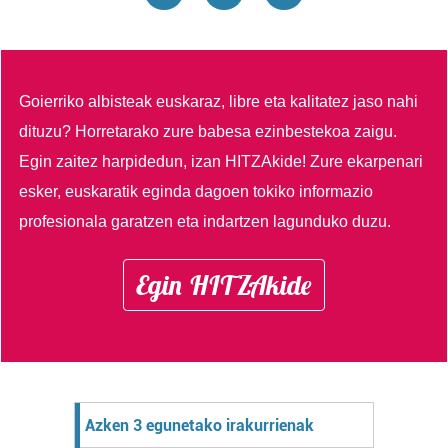
Goierriko albisteak euskaraz, libre eta kalitatez jaso nahi
dituzu?
Horretarako zure babesa ezinbestekoa zaigu.
Egin zaitez harpidedun, izan HITZAkide!
Zure ekarpenari
esker, euskaratik eginda dagoen tokiko informazio
profesionala garatzen eta indartzen lagunduko duzu.
Egin HITZAkide
Azken 3 egunetako irakurrienak