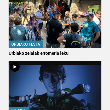
interes komertzial legitimoetan babesten dira. Ikusi gure
bazkideen zerrenda, beren ustez zein helburutarako
duten interes legitimoa eta horren aurka nola egin
dezakezun ikusteko.
Lortu zure datu pertsonalak prozesatzeko moduari
buruzko informazio gehiago eta ezarri zure lehentasunak
URBIAKO FESTA
datuen atalean. Edozein unetan alda edo ken dezakezu
zure baimena Cookieen adierazpenean.
Urbiako zelaiak erromeria leku
Webgune honek cookie propioak eta hirugarrenen cookie-
fitxategiak erabiltzen ditu. Zure esperientzia eta
zerbitzuak hobetzeko asmoz, cookie teknologiaz
baliatzen gara. Ohar hau onartuz gero, teknologia hori
erabiltzeko baimen esplizitua ematen diguzu.
Gehiago
irakurri