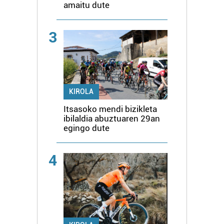
amaitu dute
3
KIROLA
Itsasoko mendi bizikleta
ibilaldia abuztuaren 29an
egingo dute
4