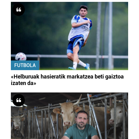
FUTBOLA
«Helburuak hasieratik markatzea beti gaiztoa
izaten da»