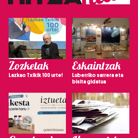
Zozketak
Eskaintzak
Lazkao Txikik 100 urte!
Luberriko sarrera eta
bisita gidatua