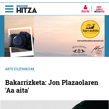
Sartu
ARTE ESZENIKOAK
Bakarrizketa: Jon Plazaolaren
'Aa aita'