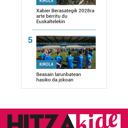
KIROLA
Xabier Berasategik 2028ra
arte berritu du
Euskaltelekin
5
KIROLA
Beasain larunbatean
hasiko da jokoan