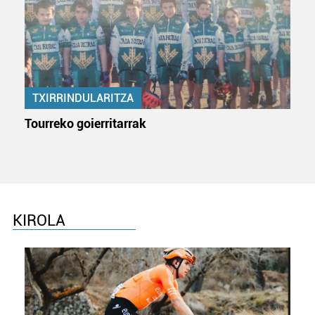
TXIRRINDULARITZA
Tourreko goierritarrak
KIROLA