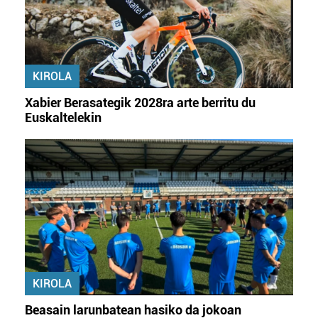
KIROLA
Xabier Berasategik 2028ra arte berritu du
Euskaltelekin
KIROLA
Beasain larunbatean hasiko da jokoan