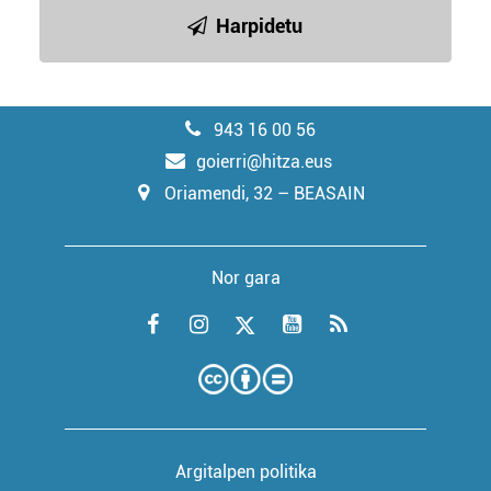
Harpidetu
943 16 00 56
goierri@hitza.eus
Oriamendi, 32 – BEASAIN
Nor gara
Argitalpen politika