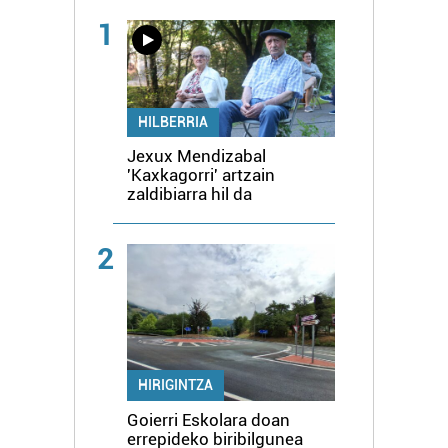
1
HILBERRIA
Jexux Mendizabal
'Kaxkagorri' artzain
zaldibiarra hil da
2
HIRIGINTZA
Goierri Eskolara doan
errepideko biribilgunea