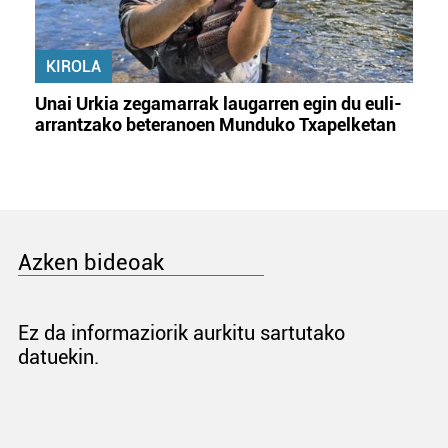
KIROLA
Unai Urkia zegamarrak laugarren egin du euli-
arrantzako beteranoen Munduko Txapelketan
Azken bideoak
Ez da informaziorik aurkitu sartutako
datuekin.