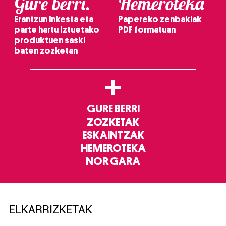
Gure berri.
Hemeroteka
Erantzun inkesta eta
Papereko zenbakiak
parte hartu Iztuetako
PDF formatuan
produktuen saski
baten zozketan
+
GURE BERRI
ZOZKETAK
ESKAINTZAK
HEMEROTEKA
NOR GARA
ELKARRIZKETAK