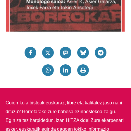
Goierriko albisteak euskaraz, libre eta kalitatez jaso nahi
dituzu?
Horretarako zure babesa ezinbestekoa zaigu.
Egin zaitez harpidedun, izan HITZAkide!
Zure ekarpenari
esker, euskaratik eginda dagoen tokiko informazio