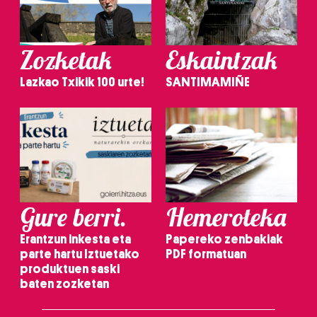
Zozketak
Eskaintzak
Lazkao Txikik 100 urte!
SANTIMAMIÑE
Gure berri.
Hemeroteka
Erantzun inkesta eta
Papereko zenbakiak
parte hartu Iztuetako
PDF formatuan
produktuen saski
baten zozketan