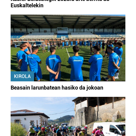
Euskaltelekin
KIROLA
Beasain larunbatean hasiko da jokoan