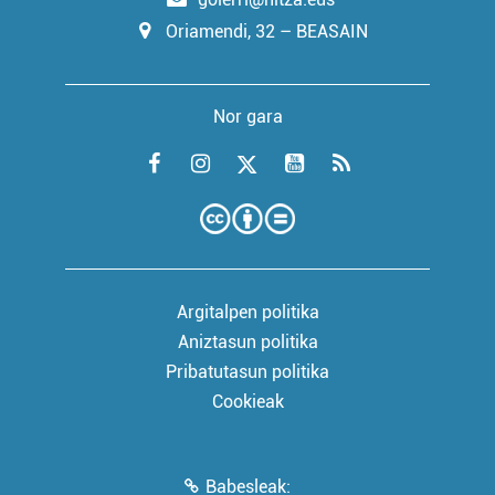
Oriamendi, 32 – BEASAIN
Nor gara
Argitalpen politika
Aniztasun politika
Pribatutasun politika
Cookieak
Babesleak: