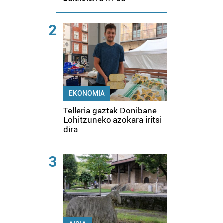
2
EKONOMIA
Telleria gaztak Donibane
Lohitzuneko azokara iritsi
dira
3