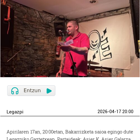
Legazpi
2026-04-17 20:00
Apirilaren 17an, 20:00etan, Bakarrizketa saioa egingo dute
Legazpiko Gaztetxean. Partaideak: Asier K, Asier Galarza,