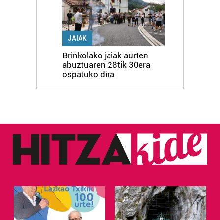
JAIAK
Brinkolako jaiak aurten
abuztuaren 28tik 30era
ospatuko dira