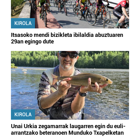
KIROLA
Itsasoko mendi bizikleta ibilaldia abuztuaren
29an egingo dute
KIROLA
Unai Urkia zegamarrak laugarren egin du euli-
arrantzako beteranoen Munduko Txapelketan