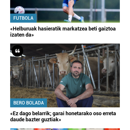
FUTBOLA
«Helburuak hasieratik markatzea beti gaiztoa
izaten da»
BERO BOLADA
«Ez dago belarrik; garai honetarako oso erreta
daude bazter guztiak»