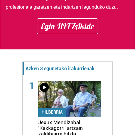
profesionala garatzen eta indartzen lagunduko duzu.
Egin HITZAkide
Azken 3 egunetako irakurrienak
1
HILBERRIA
Jexux Mendizabal
'Kaxkagorri' artzain
zaldibiarra hil da