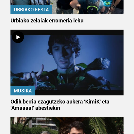
dezakezun ikusteko.
URBIAKO FESTA
Lortu zure datu pertsonalak prozesatzeko moduari
Urbiako zelaiak erromeria leku
buruzko informazio gehiago eta ezarri zure lehentasunak
datuen atalean. Edozein unetan alda edo ken dezakezu
zure baimena Cookieen adierazpenean.
Webgune honek cookie propioak eta hirugarrenen cookie-
fitxategiak erabiltzen ditu. Zure esperientzia eta
zerbitzuak hobetzeko asmoz, cookie teknologiaz
baliatzen gara. Ohar hau onartuz gero, teknologia hori
erabiltzeko baimen esplizitua ematen diguzu.
Gehiago
irakurri
MUSIKA
Odik berria ezagutzeko aukera 'KimiK' eta
'Amaaaa!' abestiekin