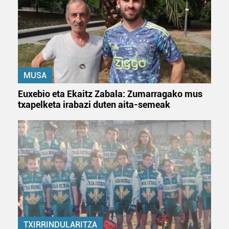
MUSA
Euxebio eta Ekaitz Zabala: Zumarragako mus
txapelketa irabazi duten aita-semeak
TXIRRINDULARITZA