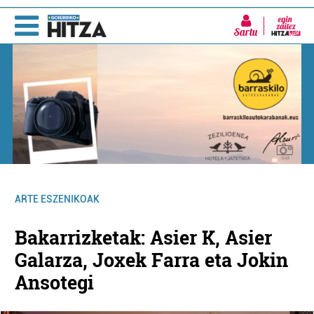
Sartu
ARTE ESZENIKOAK
Bakarrizketak: Asier K, Asier
Galarza, Joxek Farra eta Jokin
Ansotegi