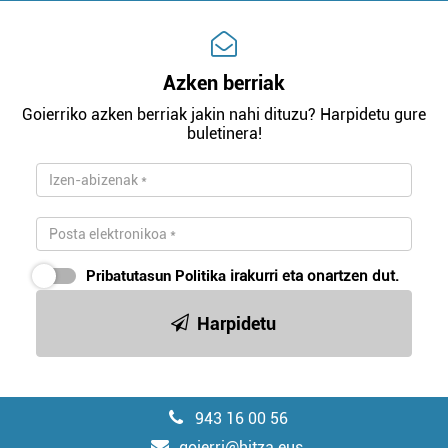
Azken berriak
Goierriko azken berriak jakin nahi dituzu? Harpidetu gure
buletinera!
Pribatutasun Politika
irakurri eta onartzen dut.
Harpidetu
943 16 00 56
goierri@hitza.eus