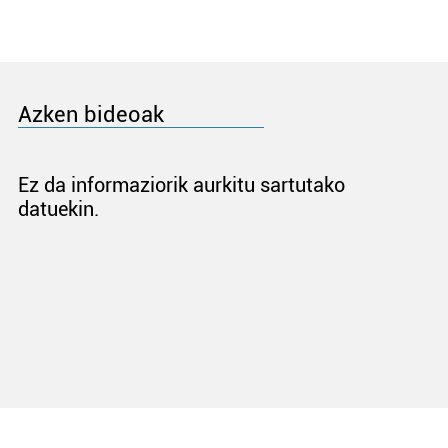
Azken bideoak
Ez da informaziorik aurkitu sartutako
datuekin.