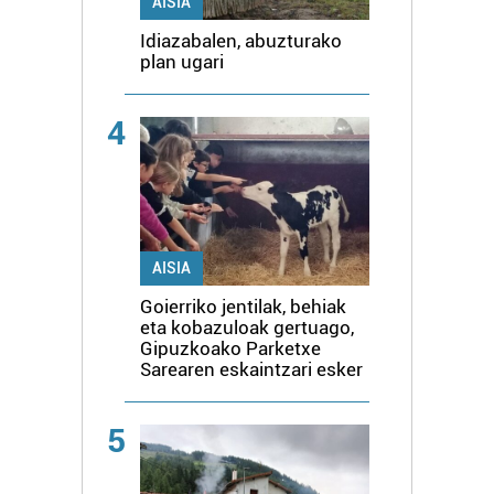
AISIA
Idiazabalen, abuzturako
plan ugari
4
AISIA
Goierriko jentilak, behiak
eta kobazuloak gertuago,
Gipuzkoako Parketxe
Sarearen eskaintzari esker
5