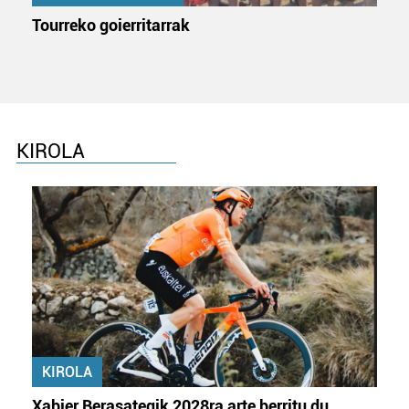
Tourreko goierritarrak
KIROLA
KIROLA
Xabier Berasategik 2028ra arte berritu du