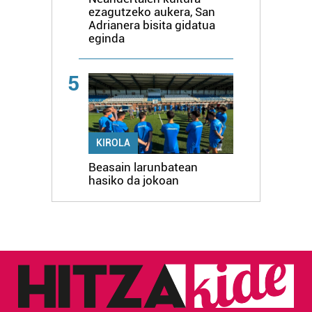
ezagutzeko aukera, San
Adrianera bisita gidatua
eginda
5
KIROLA
Beasain larunbatean
hasiko da jokoan