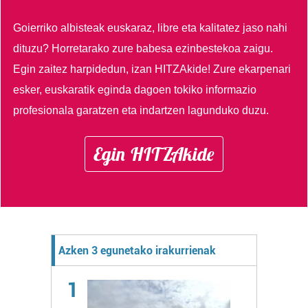
Goierriko albisteak euskaraz, libre eta kalitatez jaso nahi
dituzu?
Horretarako zure babesa ezinbestekoa zaigu.
Egin zaitez harpidedun, izan HITZAkide!
Zure ekarpenari
esker, euskaratik eginda dagoen tokiko informazio
profesionala garatzen eta indartzen lagunduko duzu.
Egin HITZAkide
Azken 3 egunetako irakurrienak
1