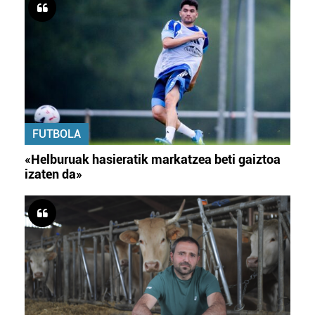
FUTBOLA
«Helburuak hasieratik markatzea beti gaiztoa
izaten da»