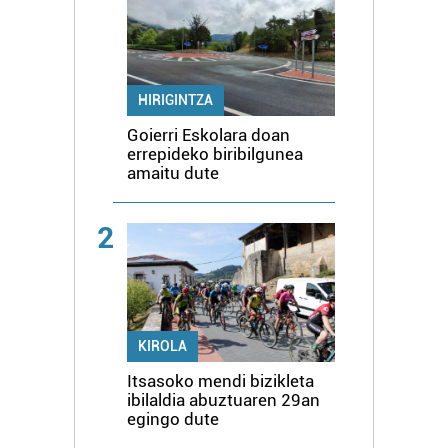
HIRIGINTZA
Goierri Eskolara doan
errepideko biribilgunea
amaitu dute
2
KIROLA
Itsasoko mendi bizikleta
ibilaldia abuztuaren 29an
egingo dute