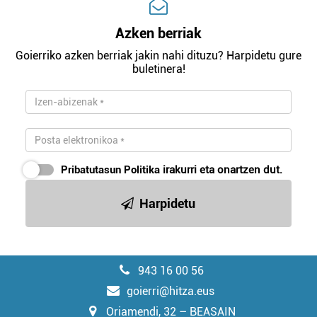
Azken berriak
Goierriko azken berriak jakin nahi dituzu? Harpidetu gure
buletinera!
Pribatutasun Politika
irakurri eta onartzen dut.
Harpidetu
943 16 00 56
goierri@hitza.eus
Oriamendi, 32 – BEASAIN