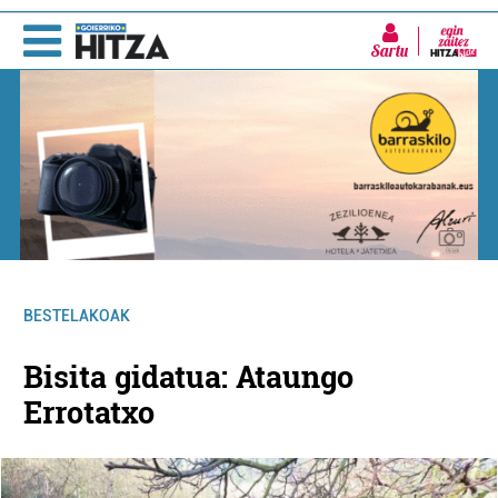
Sartu
BESTELAKOAK
Bisita gidatua: Ataungo
Errotatxo