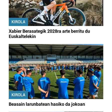
KIROLA
Xabier Berasategik 2028ra arte berritu du
Euskaltelekin
KIROLA
Beasain larunbatean hasiko da jokoan