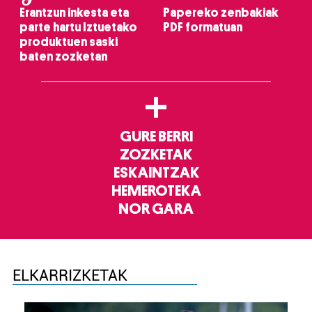
Erantzun inkesta eta
Papereko zenbakiak
parte hartu Iztuetako
PDF formatuan
produktuen saski
baten zozketan
+
GURE BERRI
ZOZKETAK
ESKAINTZAK
HEMEROTEKA
NOR GARA
ELKARRIZKETAK