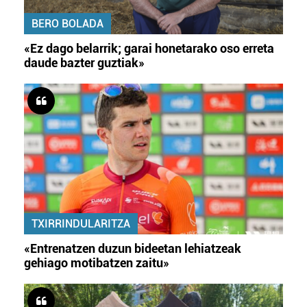
BERO BOLADA
«Ez dago belarrik; garai honetarako oso erreta
daude bazter guztiak»
TXIRRINDULARITZA
«Entrenatzen duzun bideetan lehiatzeak
gehiago motibatzen zaitu»