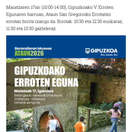
Maiatzaren 17an (10:00-14:00), Gipuzkoako V. Erroten
Egunaren barruan, Ataun San Gregorioko Errotatxo
errotan bisita izango da. Bisitak: 10:30 eta 12:30 euskaraz,
11:30 eta 13:30 gazteleraz.