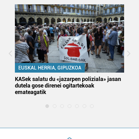
EUSKAL HERRIA, GIPUZKOA
KASek salatu du «jazarpen poliziala» jasan
Pa
dutela gose direnei ogitartekoak
da
emateagatik
«s