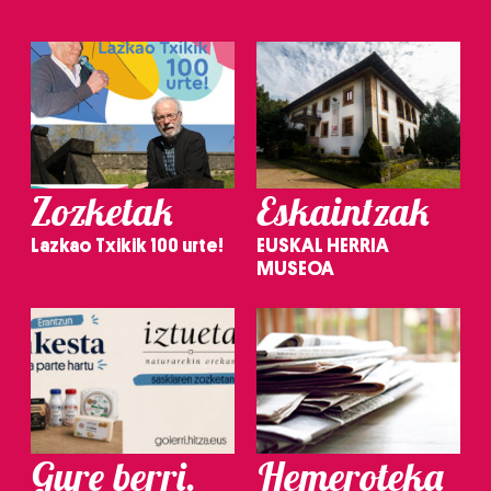
Zozketak
Eskaintzak
Lazkao Txikik 100 urte!
EUSKAL HERRIA
MUSEOA
Gure berri.
Hemeroteka