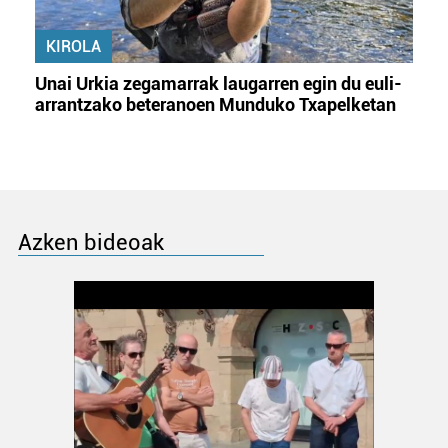
KIROLA
Unai Urkia zegamarrak laugarren egin du euli-
arrantzako beteranoen Munduko Txapelketan
Azken bideoak