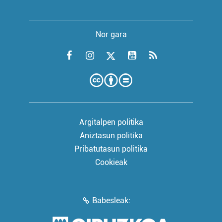
Nor gara
Argitalpen politika
Aniztasun politika
Pribatutasun politika
Cookieak
Babesleak: