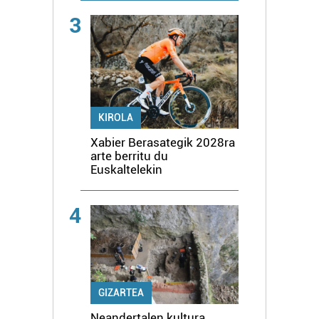
3
KIROLA
Xabier Berasategik 2028ra
arte berritu du
Euskaltelekin
4
GIZARTEA
Neandertalen kultura