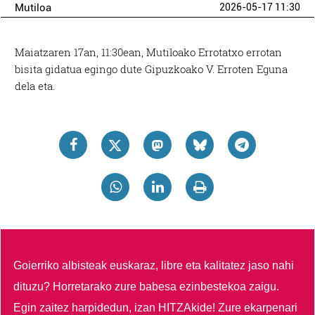
Mutiloa
2026-05-17 11:30
Maiatzaren 17an, 11:30ean, Mutiloako Errotatxo errotan
bisita gidatua egingo dute Gipuzkoako V. Erroten Eguna
dela eta.
Goierriko albisteak euskaraz, libre eta kalitatez jaso nahi
dituzu?
Horretarako zure babesa ezinbestekoa zaigu.
Egin zaitez harpidedun, izan HITZAkide!
Zure ekarpenari