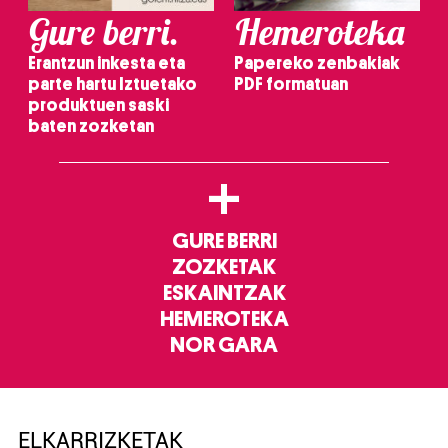
Gure berri.
Hemeroteka
Erantzun inkesta eta
Papereko zenbakiak
parte hartu Iztuetako
PDF formatuan
produktuen saski
baten zozketan
+
GURE BERRI
ZOZKETAK
ESKAINTZAK
HEMEROTEKA
NOR GARA
ELKARRIZKETAK