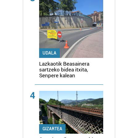
UDALA
Lazkaotik Beasainera
sartzeko bidea itxita,
Senpere kalean
4
GIZARTEA