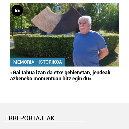
MEMORIA HISTORIKOA
«Gai tabua izan da etxe gehienetan, jendeak
azkeneko momentuan hitz egin du»
ERREPORTAJEAK