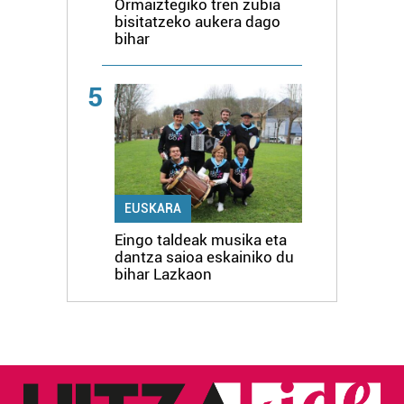
Ormaiztegiko tren zubia
bisitatzeko aukera dago
bihar
5
EUSKARA
Eingo taldeak musika eta
dantza saioa eskainiko du
bihar Lazkaon