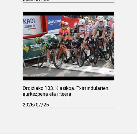
Ordiziako 103. Klasikoa. Txirrindularien
aurkezpena eta irteera
2026/07/25