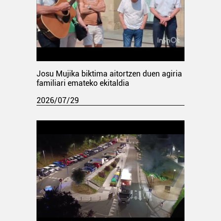
Josu Mujika biktima aitortzen duen agiria
familiari emateko ekitaldia
2026/07/29