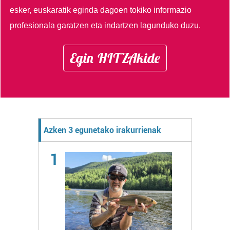
esker, euskaratik eginda dagoen tokiko informazio
profesionala garatzen eta indartzen lagunduko duzu.
Egin HITZAkide
Azken 3 egunetako irakurrienak
1