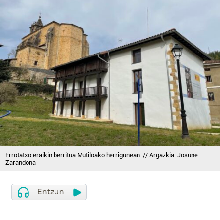
Errotatxo eraikin berritua Mutiloako herrigunean. // Argazkia: Josune
Zarandona