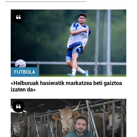
FUTBOLA
«Helburuak hasieratik markatzea beti gaiztoa
izaten da»