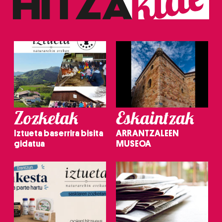
Zozketak
Eskaintzak
Iztueta baserrira bisita
ARRANTZALEEN
gidatua
MUSEOA