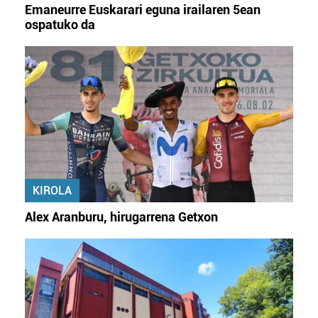
Emaneurre Euskarari eguna irailaren 5ean
ospatuko da
KIROLA
Alex Aranburu, hirugarrena Getxon