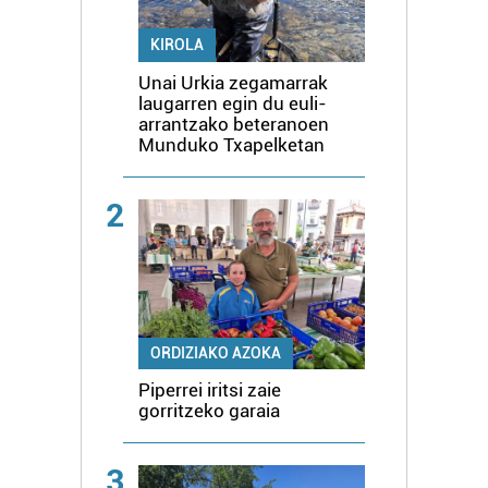
KIROLA
Unai Urkia zegamarrak
laugarren egin du euli-
arrantzako beteranoen
Munduko Txapelketan
2
ORDIZIAKO AZOKA
Piperrei iritsi zaie
gorritzeko garaia
3