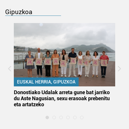
Gipuzkoa
EUSKAL HERRIA, GIPUZKOA
Donostiako Udalak arreta gune bat jarriko
Ur
du Aste Nagusian, sexu erasoak prebenitu
es
eta artatzeko
lu