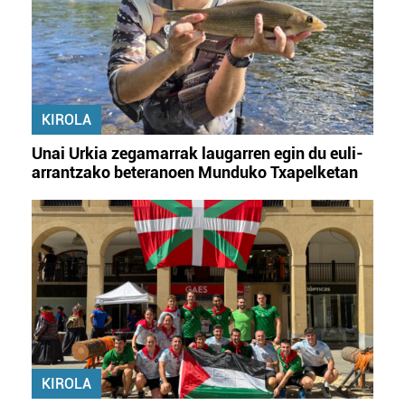
KIROLA
Unai Urkia zegamarrak laugarren egin du euli-
arrantzako beteranoen Munduko Txapelketan
KIROLA