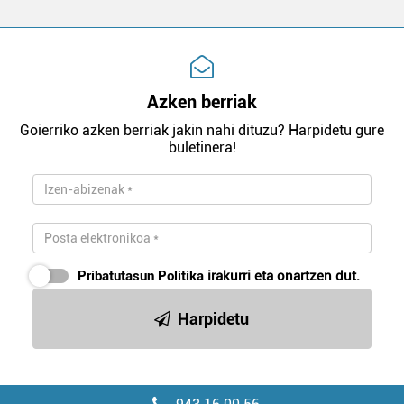
Azken berriak
Goierriko azken berriak jakin nahi dituzu? Harpidetu gure
buletinera!
Pribatutasun Politika
irakurri eta onartzen dut.
Harpidetu