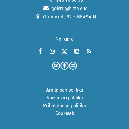
943 16 00 56
goierri@hitza.eus
Oriamendi, 32 – BEASAIN
Nor gara
Argitalpen politika
Aniztasun politika
Pribatutasun politika
Cookieak