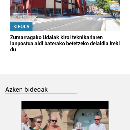
KIROLA
Zumarragako Udalak kirol teknikariaren
lanpostua aldi baterako betetzeko deialdia ireki
du
Azken bideoak