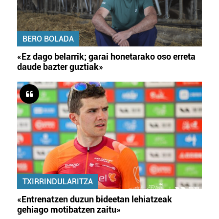
BERO BOLADA
«Ez dago belarrik; garai honetarako oso erreta
daude bazter guztiak»
TXIRRINDULARITZA
«Entrenatzen duzun bideetan lehiatzeak
gehiago motibatzen zaitu»