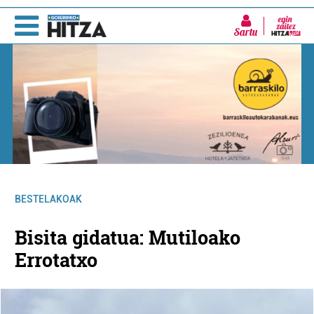
Sartu
BESTELAKOAK
Bisita gidatua: Mutiloako
Errotatxo