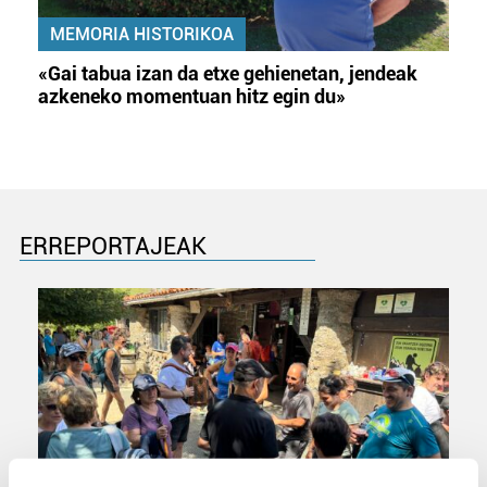
MEMORIA HISTORIKOA
«Gai tabua izan da etxe gehienetan, jendeak
azkeneko momentuan hitz egin du»
ERREPORTAJEAK