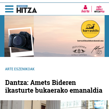
Sartu
ARTE ESZENIKOAK
Dantza: Amets Bideren
ikasturte bukaerako emanaldia