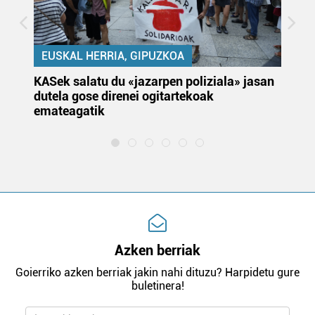
EUSKAL HERRIA, GIPUZKOA
KASek salatu du «jazarpen poliziala» jasan
Pa
dutela gose direnei ogitartekoak
da
emateagatik
«s
Azken berriak
Goierriko azken berriak jakin nahi dituzu? Harpidetu gure
buletinera!