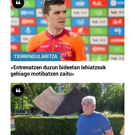
TXIRRINDULARITZA
«Entrenatzen duzun bideetan lehiatzeak
gehiago motibatzen zaitu»