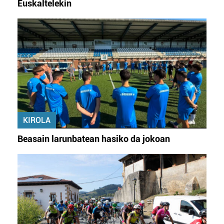
Euskaltelekin
KIROLA
Beasain larunbatean hasiko da jokoan