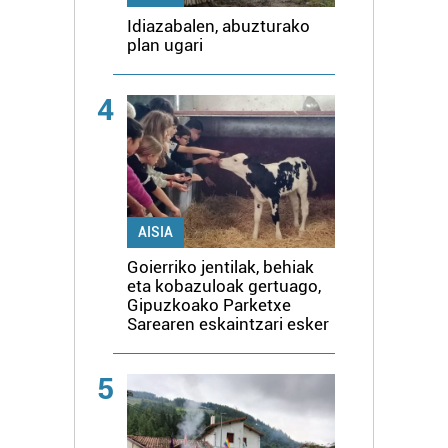
Idiazabalen, abuzturako
plan ugari
4
AISIA
Goierriko jentilak, behiak
eta kobazuloak gertuago,
Gipuzkoako Parketxe
Sarearen eskaintzari esker
5