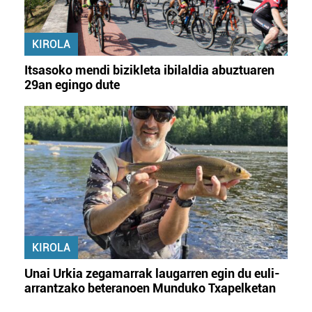
KIROLA
Itsasoko mendi bizikleta ibilaldia abuztuaren
29an egingo dute
KIROLA
Unai Urkia zegamarrak laugarren egin du euli-
arrantzako beteranoen Munduko Txapelketan