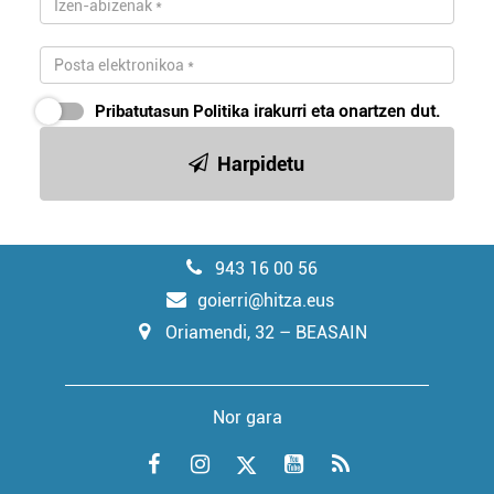
Pribatutasun Politika
irakurri eta onartzen dut.
Harpidetu
943 16 00 56
goierri@hitza.eus
Oriamendi, 32 – BEASAIN
Nor gara