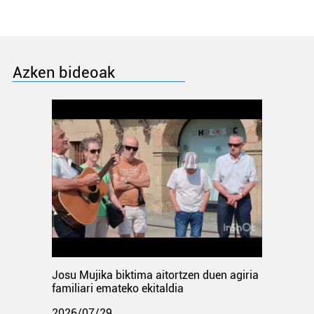
Azken bideoak
Josu Mujika biktima aitortzen duen agiria
familiari emateko ekitaldia
2026/07/29