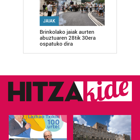
JAIAK
Brinkolako jaiak aurten
abuztuaren 28tik 30era
ospatuko dira