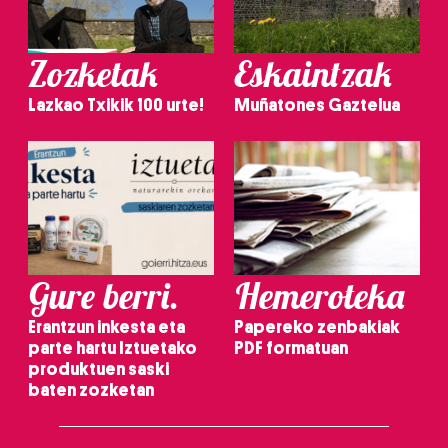
Zozketak
Eskaintzak
Lazkao Txikik 100 urte!
Muñatones Gaztelua
Gure berri.
Hemeroteka
Erantzun inkesta eta
Papereko zenbakiak
parte hartu Iztuetako
PDF formatuan
produktuen saski
baten zozketan