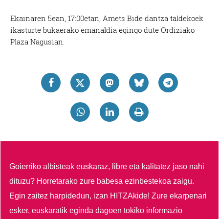
Ekainaren 5ean, 17:00etan, Amets Bide dantza taldekoek
ikasturte bukaerako emanaldia egingo dute Ordiziako
Plaza Nagusian.
Goierriko albisteak euskaraz, libre eta kalitatez jaso nahi
dituzu?
Horretarako zure babesa ezinbestekoa zaigu.
Egin zaitez harpidedun, izan HITZAkide!
Zure ekarpenari
esker, euskaratik eginda dagoen tokiko informazio