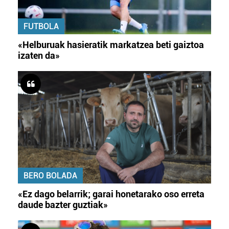
FUTBOLA
«Helburuak hasieratik markatzea beti gaiztoa
izaten da»
BERO BOLADA
«Ez dago belarrik; garai honetarako oso erreta
daude bazter guztiak»