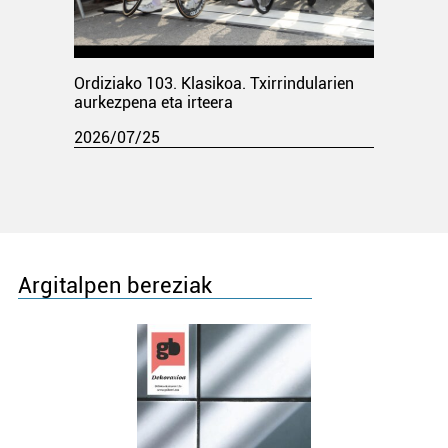
Ordiziako 103. Klasikoa. Txirrindularien
aurkezpena eta irteera
2026/07/25
Argitalpen bereziak