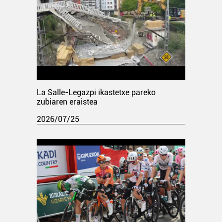
La Salle-Legazpi ikastetxe pareko
zubiaren eraistea
2026/07/25