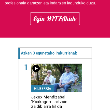
profesionala garatzen eta indartzen lagunduko duzu.
Egin HITZAkide
Azken 3 egunetako irakurrienak
1
HILBERRIA
Jexux Mendizabal
'Kaxkagorri' artzain
zaldibiarra hil da