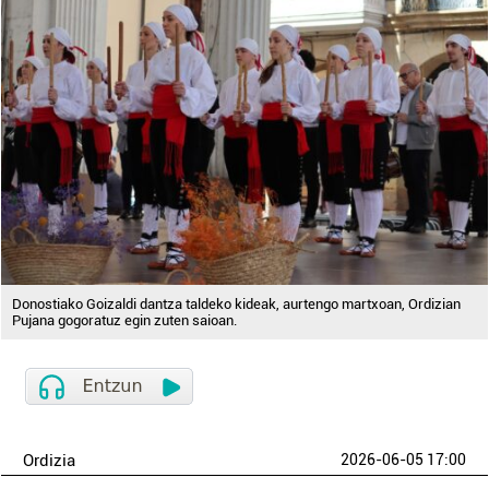
Donostiako Goizaldi dantza taldeko kideak, aurtengo martxoan, Ordizian
Pujana gogoratuz egin zuten saioan.
Ordizia
2026-06-05 17:00