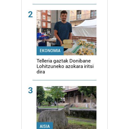
2
EKONOMIA
Telleria gaztak Donibane
Lohitzuneko azokara iritsi
dira
3
AISIA