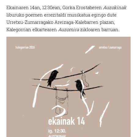
Ekainaren 14an, 12:30ean, Gorka Erostaberen
Auzokinak
liburuko poemen errezitaldi musikatua egingo dute
Urretxu-Zumarragako Areizaga-Kalebarren plazan,
Kalegorrian elkartearen
Auzomira
zikloaren barruan.