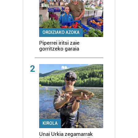
ORDIZIAKO AZOKA
Piperrei iritsi zaie
gorritzeko garaia
2
KIROLA
Unai Urkia zegamarrak