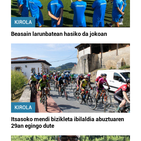
KIROLA
Beasain larunbatean hasiko da jokoan
KIROLA
Itsasoko mendi bizikleta ibilaldia abuztuaren
29an egingo dute