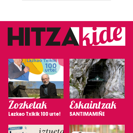
Zozketak
Eskaintzak
Lazkao Txikik 100 urte!
SANTIMAMIÑE