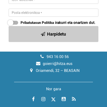
Pribatutasun Politika
irakurri eta onartzen dut.
Harpidetu
943 16 00 56
goierri@hitza.eus
Oriamendi, 32 – BEASAIN
Nor gara