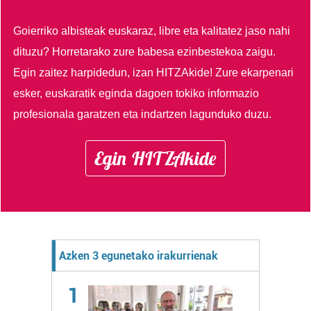
Goierriko albisteak euskaraz, libre eta kalitatez jaso nahi
dituzu?
Horretarako zure babesa ezinbestekoa zaigu.
Egin zaitez harpidedun, izan HITZAkide!
Zure ekarpenari
esker, euskaratik eginda dagoen tokiko informazio
profesionala garatzen eta indartzen lagunduko duzu.
Egin HITZAkide
Azken 3 egunetako irakurrienak
1