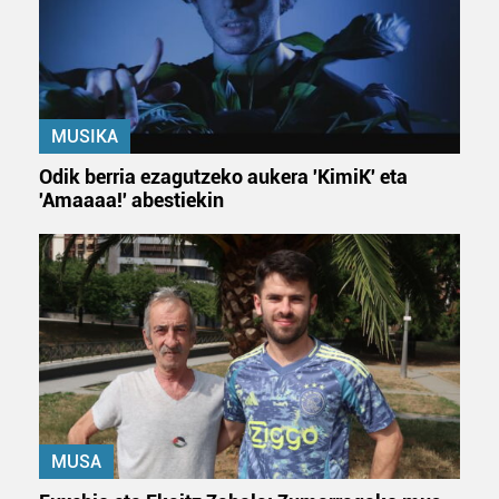
MUSIKA
Odik berria ezagutzeko aukera 'KimiK' eta
'Amaaaa!' abestiekin
MUSA