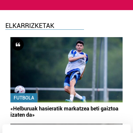
ELKARRIZKETAK
FUTBOLA
«Helburuak hasieratik markatzea beti gaiztoa
izaten da»