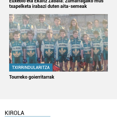
Euxebio eta Ekaitz Zabala: Zumarragako mus
txapelketa irabazi duten aita-semeak
TXIRRINDULARITZA
Tourreko goierritarrak
KIROLA