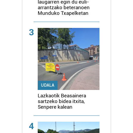
laugarren egin du euli-
arrantzako beteranoen
Munduko Txapelketan
3
UDALA
Lazkaotik Beasainera
sartzeko bidea itxita,
Senpere kalean
4