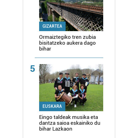
GIZARTEA
Ormaiztegiko tren zubia
bisitatzeko aukera dago
bihar
5
EUSKARA
Eingo taldeak musika eta
dantza saioa eskainiko du
bihar Lazkaon