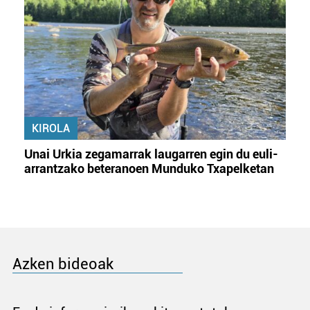
KIROLA
Unai Urkia zegamarrak laugarren egin du euli-
arrantzako beteranoen Munduko Txapelketan
Azken bideoak