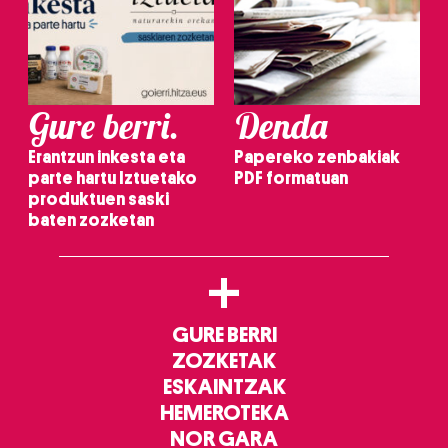
Gure berri.
Denda
Erantzun inkesta eta
Papereko zenbakiak
parte hartu Iztuetako
PDF formatuan
produktuen saski
baten zozketan
+
GURE BERRI
ZOZKETAK
ESKAINTZAK
HEMEROTEKA
NOR GARA