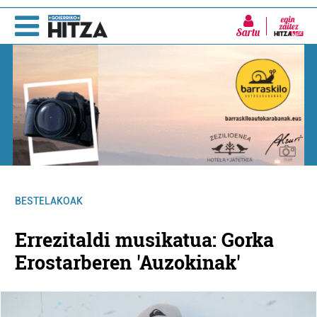
Sartu
BESTELAKOAK
Errezitaldi musikatua: Gorka
Erostarberen 'Auzokinak'