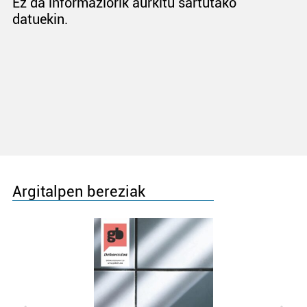
Ez da informaziorik aurkitu sartutako
datuekin.
Argitalpen bereziak