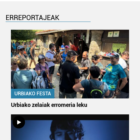
datuen atalean. Edozein unetan alda edo ken dezakezu
zure baimena Cookieen adierazpenean.
ERREPORTAJEAK
Webgune honek cookie propioak eta hirugarrenen cookie-
fitxategiak erabiltzen ditu. Zure esperientzia eta
zerbitzuak hobetzeko asmoz, cookie teknologiaz
baliatzen gara. Ohar hau onartuz gero, teknologia hori
erabiltzeko baimen esplizitua ematen diguzu.
Gehiago
irakurri
URBIAKO FESTA
Urbiako zelaiak erromeria leku