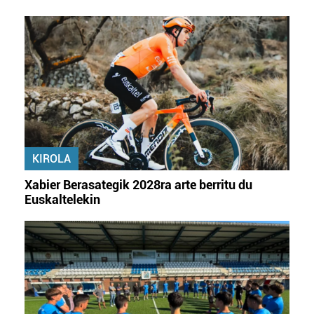
KIROLA
Xabier Berasategik 2028ra arte berritu du
Euskaltelekin