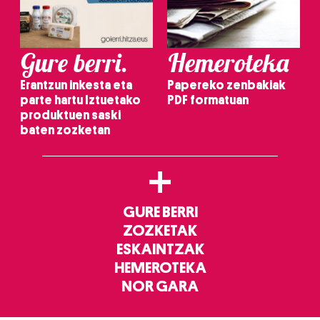
Gure berri.
Hemeroteka
Erantzun inkesta eta
Papereko zenbakiak
parte hartu Iztuetako
PDF formatuan
produktuen saski
baten zozketan
+
GURE BERRI
ZOZKETAK
ESKAINTZAK
HEMEROTEKA
NOR GARA