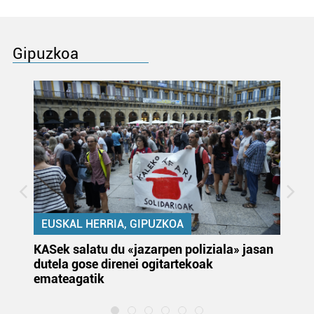
Gipuzkoa
EUSKAL HERRIA, GIPUZKOA
KASek salatu du «jazarpen poliziala» jasan
Pa
dutela gose direnei ogitartekoak
da
emateagatik
«s