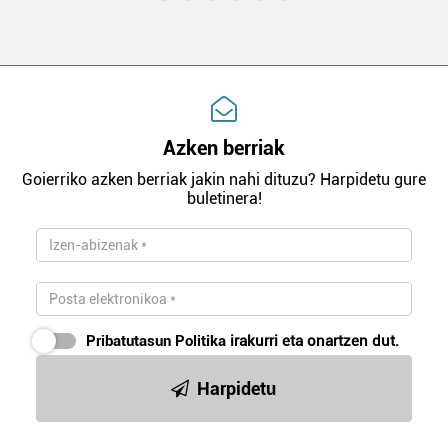
Azken berriak
Goierriko azken berriak jakin nahi dituzu? Harpidetu gure
buletinera!
Pribatutasun Politika
irakurri eta onartzen dut.
Harpidetu