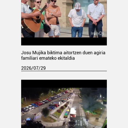
Josu Mujika biktima aitortzen duen agiria
familiari emateko ekitaldia
2026/07/29