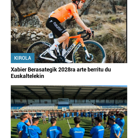
duten interes legitimoa eta horren aurka nola egin
dezakezun ikusteko.
Lortu zure datu pertsonalak prozesatzeko moduari
buruzko informazio gehiago eta ezarri zure lehentasunak
datuen atalean. Edozein unetan alda edo ken dezakezu
zure baimena Cookieen adierazpenean.
KIROLA
Webgune honek cookie propioak eta hirugarrenen cookie-
Xabier Berasategik 2028ra arte berritu du
fitxategiak erabiltzen ditu. Zure esperientzia eta
Euskaltelekin
zerbitzuak hobetzeko asmoz, cookie teknologiaz
baliatzen gara. Ohar hau onartuz gero, teknologia hori
erabiltzeko baimen esplizitua ematen diguzu.
Gehiago
irakurri