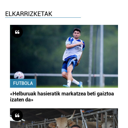
ELKARRIZKETAK
FUTBOLA
«Helburuak hasieratik markatzea beti gaiztoa
izaten da»