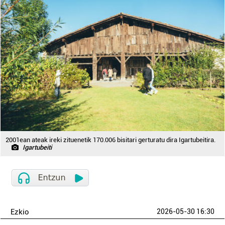
2001ean ateak ireki zituenetik 170.006 bisitari gerturatu dira Igartubeitira.
Igartubeiti
Ezkio
2026-05-30 16:30