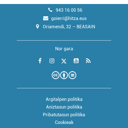
943 16 00 56
goierri@hitza.eus
Oriamendi, 32 – BEASAIN
Nor gara
Argitalpen politika
Aniztasun politika
Pribatutasun politika
Cookieak