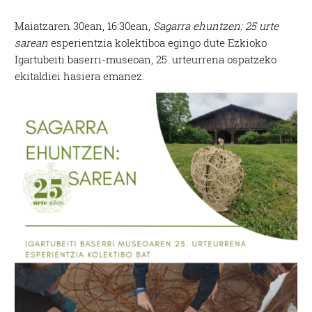
Maiatzaren 30ean, 16:30ean,
Sagarra ehuntzen: 25 urte
sarean
esperientzia kolektiboa egingo dute Ezkioko
Igartubeiti baserri-museoan, 25. urteurrena ospatzeko
ekitaldiei hasiera emanez.