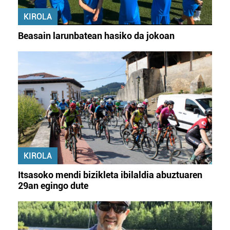
KIROLA
Beasain larunbatean hasiko da jokoan
KIROLA
Itsasoko mendi bizikleta ibilaldia abuztuaren
29an egingo dute