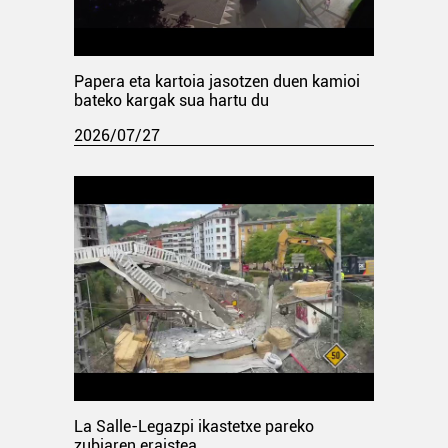
Papera eta kartoia jasotzen duen kamioi
bateko kargak sua hartu du
2026/07/27
La Salle-Legazpi ikastetxe pareko
zubiaren eraistea