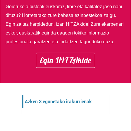
Goierriko albisteak euskaraz, libre eta kalitatez jaso nahi
dituzu?
Horretarako zure babesa ezinbestekoa zaigu.
Egin zaitez harpidedun, izan HITZAkide!
Zure ekarpenari
esker, euskaratik eginda dagoen tokiko informazio
profesionala garatzen eta indartzen lagunduko duzu.
Egin HITZAkide
Azken 3 egunetako irakurrienak