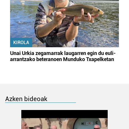
KIROLA
Unai Urkia zegamarrak laugarren egin du euli-
arrantzako beteranoen Munduko Txapelketan
Azken bideoak