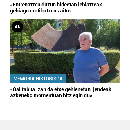
«Entrenatzen duzun bideetan lehiatzeak
gehiago motibatzen zaitu»
MEMORIA HISTORIKOA
«Gai tabua izan da etxe gehienetan, jendeak
azkeneko momentuan hitz egin du»