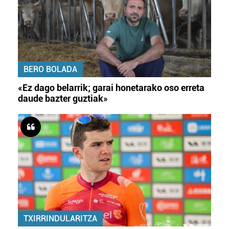
BERO BOLADA
«Ez dago belarrik; garai honetarako oso erreta
daude bazter guztiak»
TXIRRINDULARITZA