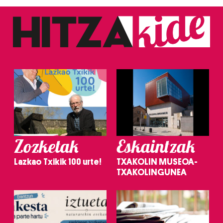
Zozketak
Eskaintzak
Lazkao Txikik 100 urte!
TXAKOLIN MUSEOA-
TXAKOLINGUNEA