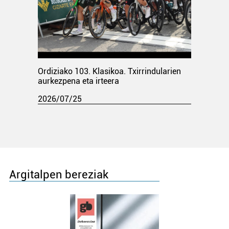
Ordiziako 103. Klasikoa. Txirrindularien
aurkezpena eta irteera
2026/07/25
Argitalpen bereziak