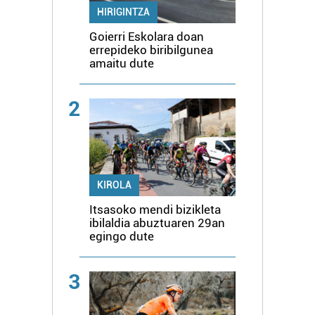
HIRIGINTZA
Goierri Eskolara doan
errepideko biribilgunea
amaitu dute
2
KIROLA
Itsasoko mendi bizikleta
ibilaldia abuztuaren 29an
egingo dute
3