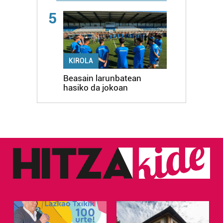
5
KIROLA
Beasain larunbatean
hasiko da jokoan