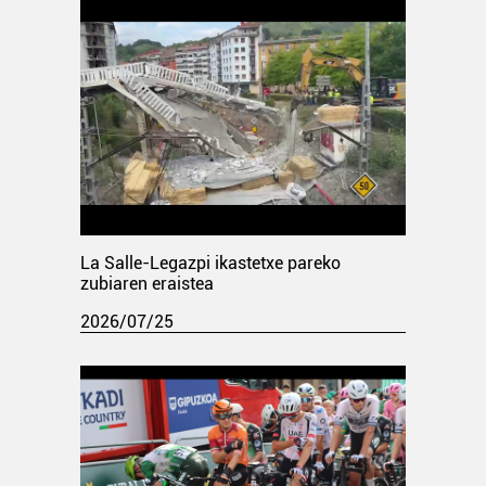
La Salle-Legazpi ikastetxe pareko
zubiaren eraistea
2026/07/25