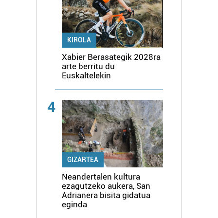
KIROLA
Xabier Berasategik 2028ra
arte berritu du
Euskaltelekin
4
GIZARTEA
Neandertalen kultura
ezagutzeko aukera, San
Adrianera bisita gidatua
eginda