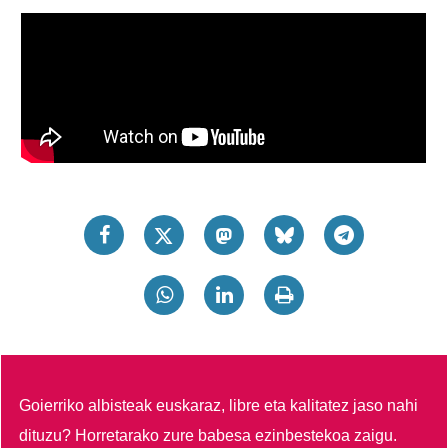
Goierriko albisteak euskaraz, libre eta kalitatez jaso nahi
dituzu?
Horretarako zure babesa ezinbestekoa zaigu.