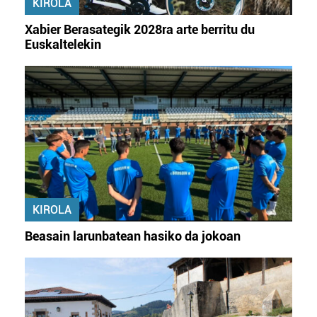
KIROLA
Xabier Berasategik 2028ra arte berritu du
Euskaltelekin
KIROLA
Beasain larunbatean hasiko da jokoan