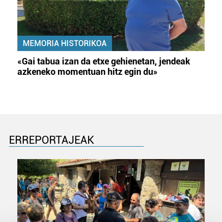
MEMORIA HISTORIKOA
«Gai tabua izan da etxe gehienetan, jendeak
azkeneko momentuan hitz egin du»
ERREPORTAJEAK