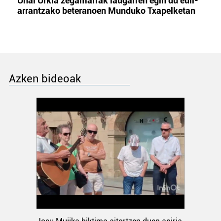
Unai Urkia zegamarrak laugarren egin du euli-
arrantzako beteranoen Munduko Txapelketan
Azken bideoak