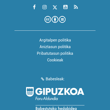
Argitalpen politika
Aniztasun politika
Pribatutasun politika
Cookieak
Babesleak: