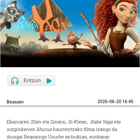
Beasain
2026-06-20 16:45
Ekainaren 20an eta 21eann, 16:45ean,
Baba Yaga eta
sorginkerien liburua
haurrentzako filma izango da
ikusgai Beasaingo Usurbe antzokian, euskaraz.