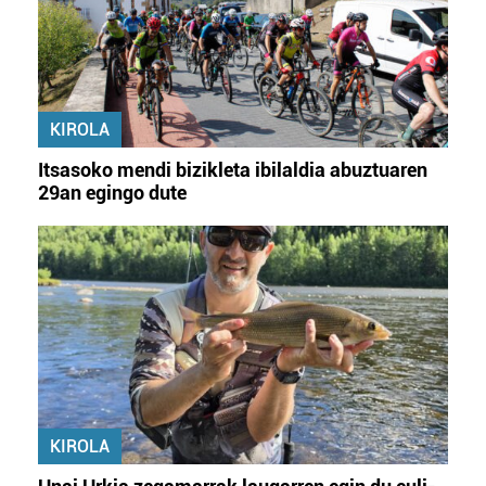
KIROLA
Itsasoko mendi bizikleta ibilaldia abuztuaren
29an egingo dute
KIROLA