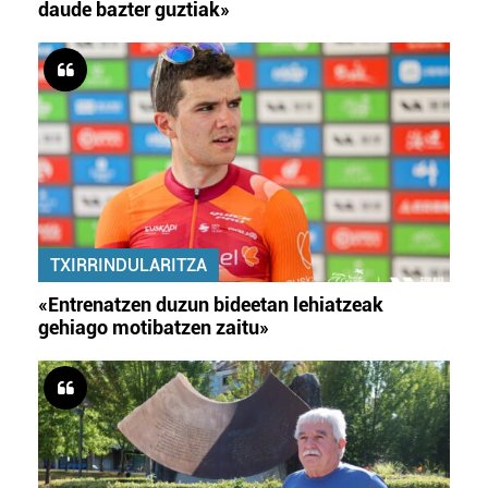
daude bazter guztiak»
TXIRRINDULARITZA
«Entrenatzen duzun bideetan lehiatzeak
gehiago motibatzen zaitu»