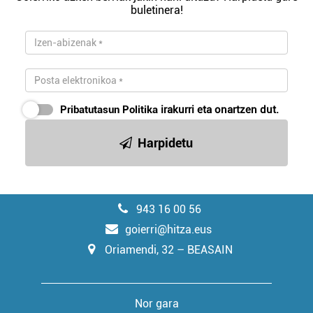
buletinera!
Pribatutasun Politika
irakurri eta onartzen dut.
Harpidetu
943 16 00 56
goierri@hitza.eus
Oriamendi, 32 – BEASAIN
Nor gara