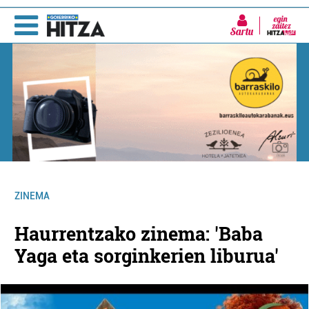
Sartu
ZINEMA
Haurrentzako zinema: 'Baba
Yaga eta sorginkerien liburua'