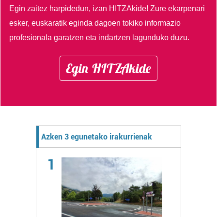
Egin zaitez harpidedun, izan HITZAkide!
Zure ekarpenari
esker, euskaratik eginda dagoen tokiko informazio
profesionala garatzen eta indartzen lagunduko duzu.
Egin HITZAkide
Azken 3 egunetako irakurrienak
1