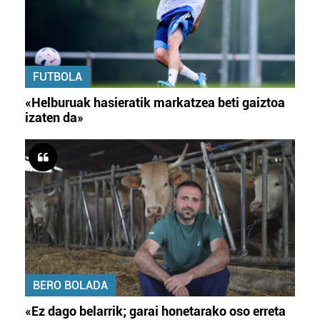
FUTBOLA
«Helburuak hasieratik markatzea beti gaiztoa
izaten da»
BERO BOLADA
«Ez dago belarrik; garai honetarako oso erreta