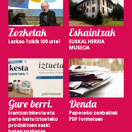
Zozketak
Eskaintzak
Lazkao Txikik 100 urte!
EUSKAL HERRIA
MUSEOA
Gure berri.
Denda
Erantzun inkesta eta
Papereko zenbakiak
parte hartu Iztuetako
PDF formatuan
produktuen saski
baten zozketan