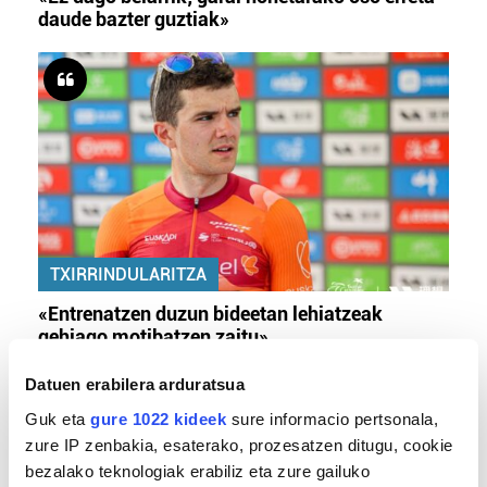
daude bazter guztiak»
TXIRRINDULARITZA
«Entrenatzen duzun bideetan lehiatzeak
gehiago motibatzen zaitu»
Datuen erabilera arduratsua
Guk eta
gure 1022 kideek
sure informacio pertsonala,
zure IP zenbakia, esaterako, prozesatzen ditugu, cookie
bezalako teknologiak erabiliz eta zure gailuko