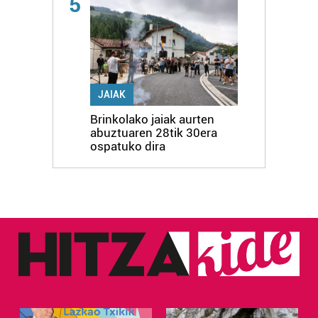
5
JAIAK
Brinkolako jaiak aurten
abuztuaren 28tik 30era
ospatuko dira