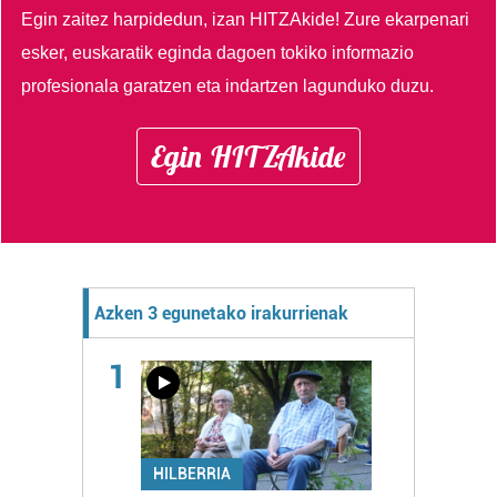
Egin zaitez harpidedun, izan HITZAkide!
Zure ekarpenari
esker, euskaratik eginda dagoen tokiko informazio
profesionala garatzen eta indartzen lagunduko duzu.
Egin HITZAkide
Azken 3 egunetako irakurrienak
1
HILBERRIA