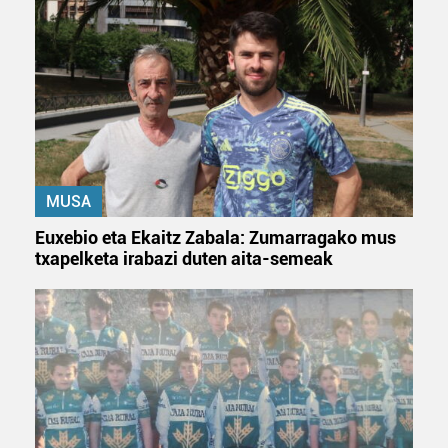
fitxategiak erabiltzen ditu. Zure esperientzia eta
zerbitzuak hobetzeko asmoz, cookie teknologiaz
baliatzen gara. Ohar hau onartuz gero, teknologia hori
erabiltzeko baimen esplizitua ematen diguzu.
Gehiago
irakurri
MUSA
Euxebio eta Ekaitz Zabala: Zumarragako mus
txapelketa irabazi duten aita-semeak