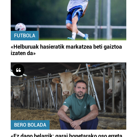
FUTBOLA
«Helburuak hasieratik markatzea beti gaiztoa
izaten da»
BERO BOLADA
«Ez dago belarrik; garai honetarako oso erreta