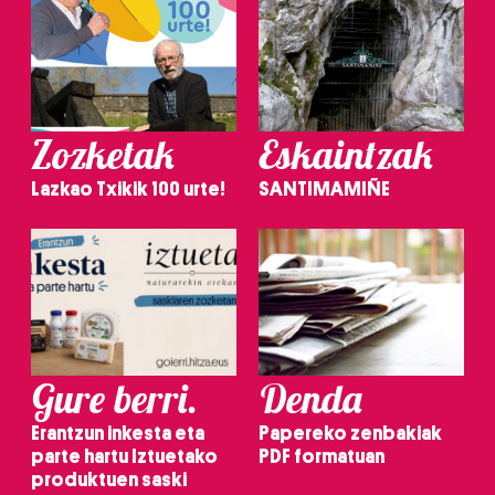
Zozketak
Eskaintzak
Lazkao Txikik 100 urte!
SANTIMAMIÑE
Gure berri.
Denda
Erantzun inkesta eta
Papereko zenbakiak
parte hartu Iztuetako
PDF formatuan
produktuen saski