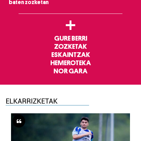
baten zozketan
+
GURE BERRI
ZOZKETAK
ESKAINTZAK
HEMEROTEKA
NOR GARA
ELKARRIZKETAK