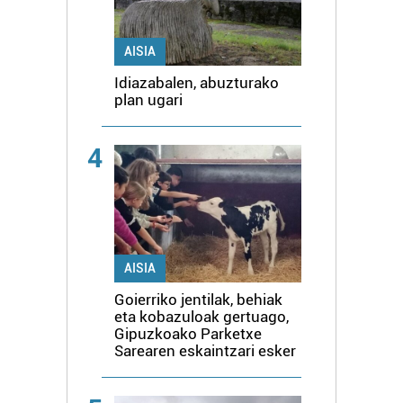
AISIA
Idiazabalen, abuzturako
plan ugari
4
AISIA
Goierriko jentilak, behiak
eta kobazuloak gertuago,
Gipuzkoako Parketxe
Sarearen eskaintzari esker