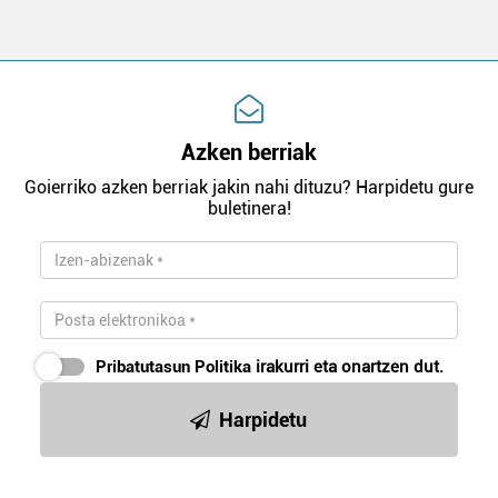
Azken berriak
Goierriko azken berriak jakin nahi dituzu? Harpidetu gure
buletinera!
Pribatutasun Politika
irakurri eta onartzen dut.
Harpidetu