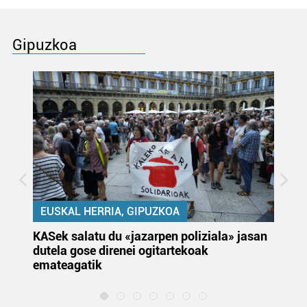
Gipuzkoa
EUSKAL HERRIA, GIPUZKOA
KASek salatu du «jazarpen poliziala» jasan
Pa
dutela gose direnei ogitartekoak
da
emateagatik
«s