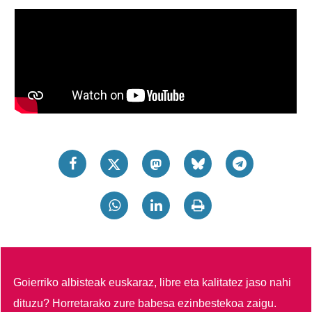
Goierriko albisteak euskaraz, libre eta kalitatez jaso nahi
dituzu?
Horretarako zure babesa ezinbestekoa zaigu.