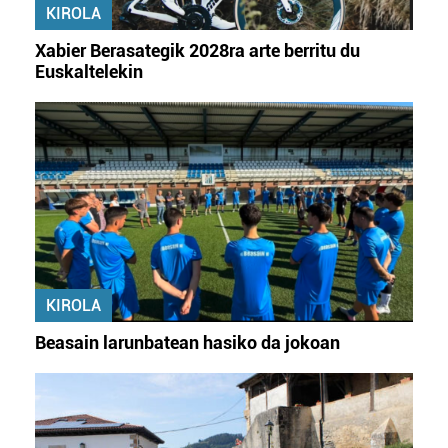
KIROLA
Xabier Berasategik 2028ra arte berritu du
Euskaltelekin
KIROLA
Beasain larunbatean hasiko da jokoan