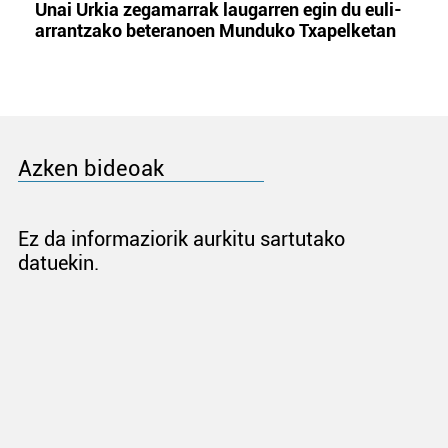
Unai Urkia zegamarrak laugarren egin du euli-
arrantzako beteranoen Munduko Txapelketan
Azken bideoak
Ez da informaziorik aurkitu sartutako
datuekin.