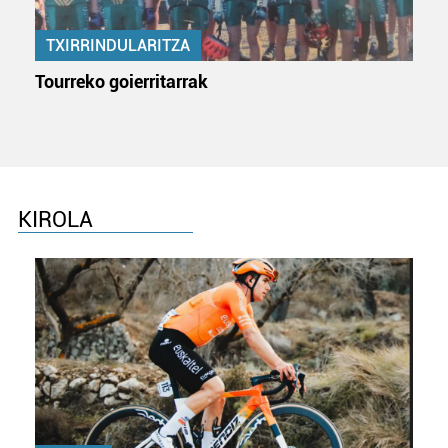
TXIRRINDULARITZA
Tourreko goierritarrak
KIROLA