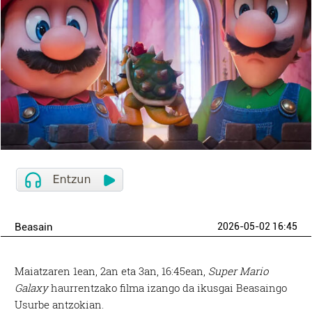
Beasain
2026-05-02 16:45
Maiatzaren 1ean, 2an eta 3an, 16:45ean,
Super Mario
Galaxy
haurrentzako filma izango da ikusgai Beasaingo
Usurbe antzokian.