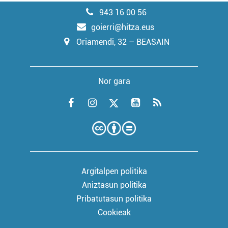
943 16 00 56
goierri@hitza.eus
Oriamendi, 32 – BEASAIN
Nor gara
Argitalpen politika
Aniztasun politika
Pribatutasun politika
Cookieak