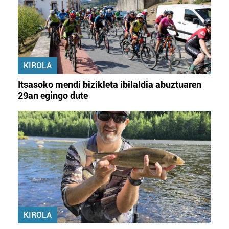
KIROLA
Itsasoko mendi bizikleta ibilaldia abuztuaren
29an egingo dute
KIROLA