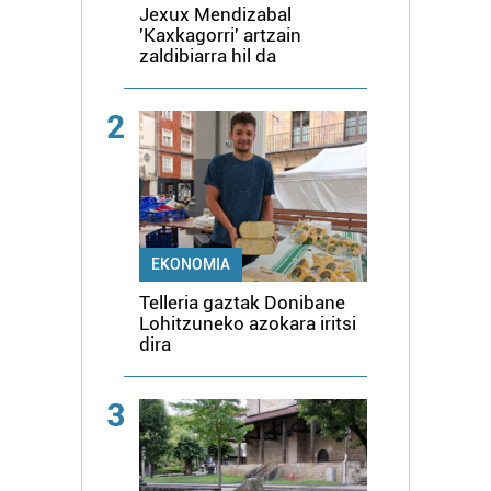
Jexux Mendizabal
'Kaxkagorri' artzain
zaldibiarra hil da
2
EKONOMIA
Telleria gaztak Donibane
Lohitzuneko azokara iritsi
dira
3