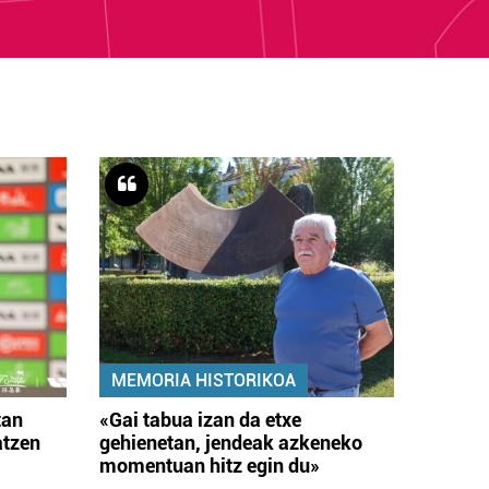
MEMORIA HISTORIKOA
tan
«Gai tabua izan da etxe
atzen
gehienetan, jendeak azkeneko
momentuan hitz egin du»