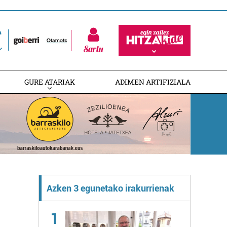
Sartu
GURE ATARIAK
ADIMEN ARTIFIZIALA
Azken 3 egunetako irakurrienak
1