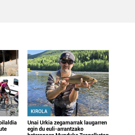
KIROLA
bilaldia
Unai Urkia zegamarrak laugarren
ute
egin du euli-arrantzako