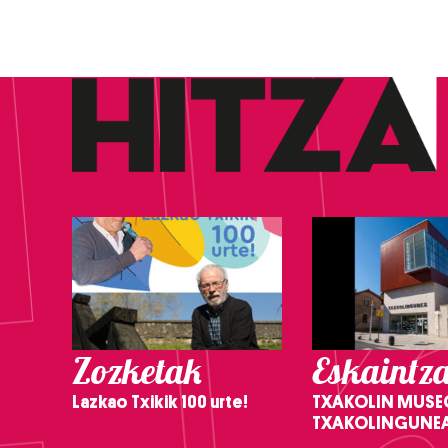
Zozketak
Eskaintz
Lazkao Txikik 100 urte!
TXAKOLIN MUSE
TXAKOLINGUNE