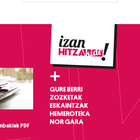
+
GURE BERRI
ZOZKETAK
ESKAINTZAK
HEMEROTEKA
NOR GARA
nbakiak PDF