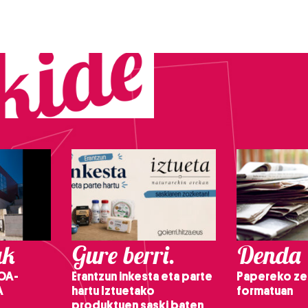
ak
Gure berri.
Denda
OA-
Erantzun inkesta eta parte
Papereko ze
A
hartu Iztuetako
formatuan
produktuen saski baten