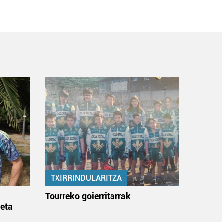
TXIRRINDULARITZA
:
Tourreko goierritarrak
eta
k