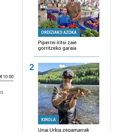
ORDIZIAKO AZOKA
Piperrei iritsi zaie
gorritzeko garaia
2
4 10:00
en
KIROLA
Unai Urkia zegamarrak