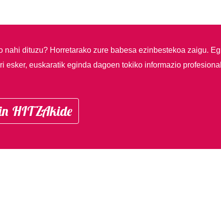
so nahi dituzu?
Horretarako zure babesa ezinbestekoa zaigu. Eg
i esker, euskaratik eginda dagoen tokiko informazio profesiona
in HITZAkide