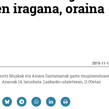
 iragana, oraina
2015-11-1
rikoitz Mujikak eta Ainara Santamariak gazte mugimenduar
e. Azaroak 14, larunbata. Lazkaoko udaletxean, 11:00etan