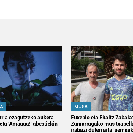
A
MUSA
rria ezagutzeko aukera
Euxebio eta Ekaitz Zabala
 eta 'Amaaaa!' abestiekin
Zumarragako mus txapelk
irabazi duten aita-semea