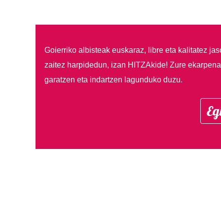
Goierriko albisteak euskaraz, libre eta kalitatez ja
zaitez harpidedun, izan HITZAkide!
Zure ekarpenar
garatzen eta indartzen lagunduko duzu.
Eg