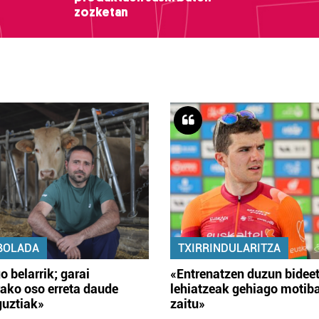
zozketan
BOLADA
TXIRRINDULARITZA
o belarrik; garai
«Entrenatzen duzun bidee
ako oso erreta daude
lehiatzeak gehiago motib
guztiak»
zaitu»