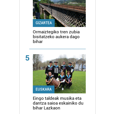
GIZARTEA
Ormaiztegiko tren zubia
bisitatzeko aukera dago
bihar
5
EUSKARA
Eingo taldeak musika eta
dantza saioa eskainiko du
bihar Lazkaon