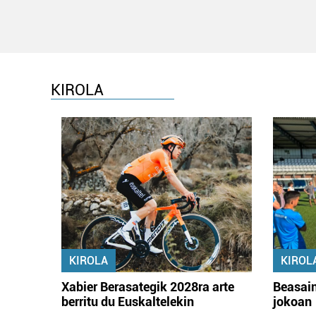
KIROLA
KIROLA
KIROL
Xabier Berasategik 2028ra arte
Beasain
berritu du Euskaltelekin
jokoan