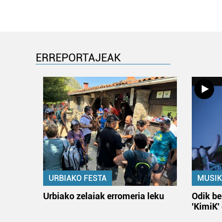
ERREPORTAJEAK
URBIAKO FESTA
MUSIK
Urbiako zelaiak erromeria leku
Odik be
'KimiK'