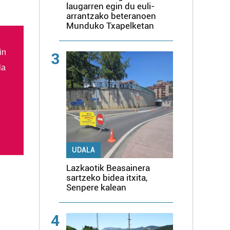
laugarren egin du euli-
arrantzako beteranoen
Munduko Txapelketan
in
3
la
UDALA
Lazkaotik Beasainera
sartzeko bidea itxita,
Senpere kalean
4