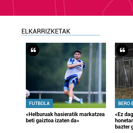
ELKARRIZKETAK
FUTBOLA
BERO 
«Helburuak hasieratik markatzea
«Ez dag
beti gaiztoa izaten da»
honetar
bazter 