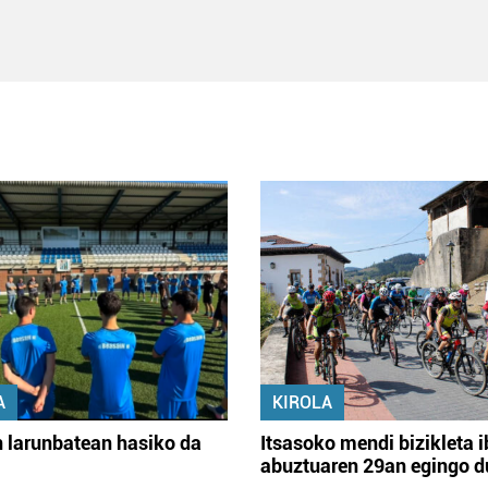
A
KIROLA
 larunbatean hasiko da
Itsasoko mendi bizikleta i
abuztuaren 29an egingo d