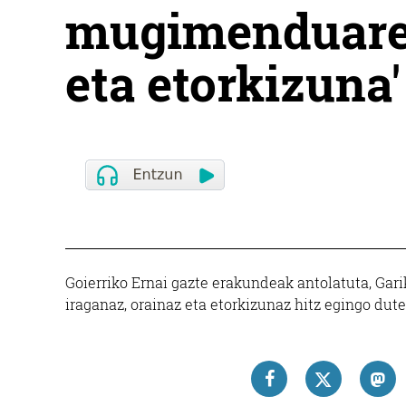
mugimenduaren
eta etorkizuna'
Goierriko Ernai gazte erakundeak antolatuta, Ga
iraganaz, orainaz eta etorkizunaz hitz egingo dut