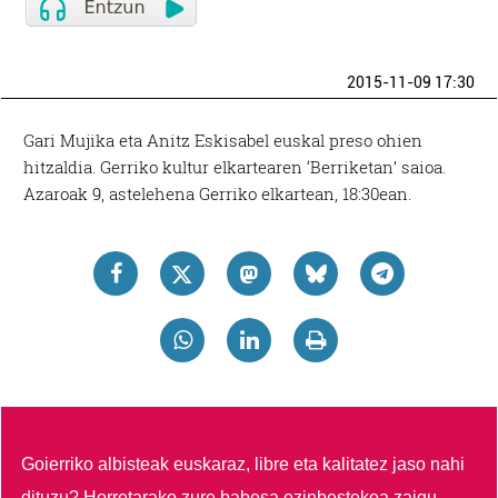
2015-11-09 17:30
Gari Mujika eta Anitz Eskisabel euskal preso ohien
hitzaldia. Gerriko kultur elkartearen ‘Berriketan’ saioa.
Azaroak 9, astelehena Gerriko elkartean, 18:30ean.
Goierriko albisteak euskaraz, libre eta kalitatez jaso nahi
dituzu?
Horretarako zure babesa ezinbestekoa zaigu.