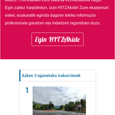
Egin zaitez harpidedun, izan HITZAkide!
Zure ekarpenari
esker, euskaratik eginda dagoen tokiko informazio
profesionala garatzen eta indartzen lagunduko duzu.
Egin HITZAkide
Azken 3 egunetako irakurrienak
1