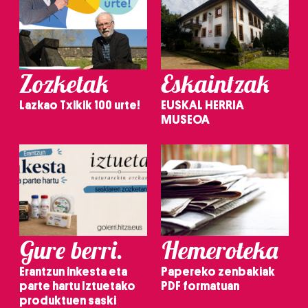
Zozketak
Eskaintzak
Lazkao Txikik 100 urte!
EUSKAL HERRIA
MUSEOA
Gure berri.
Hemeroteka
Erantzun inkesta eta
Papereko zenbakiak
parte hartu Iztuetako
PDF formatuan
produktuen saski