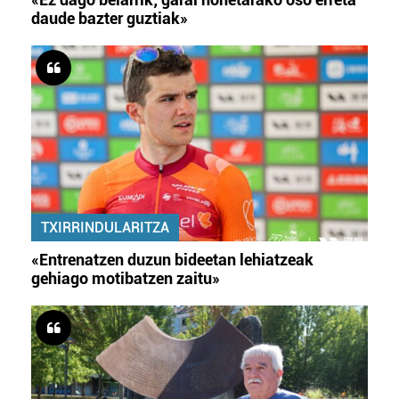
daude bazter guztiak»
TXIRRINDULARITZA
«Entrenatzen duzun bideetan lehiatzeak
gehiago motibatzen zaitu»