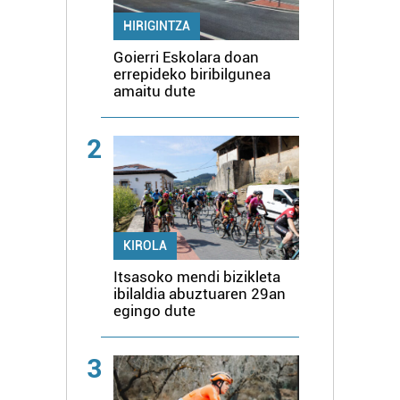
HIRIGINTZA
Goierri Eskolara doan
errepideko biribilgunea
amaitu dute
2
KIROLA
Itsasoko mendi bizikleta
ibilaldia abuztuaren 29an
egingo dute
3