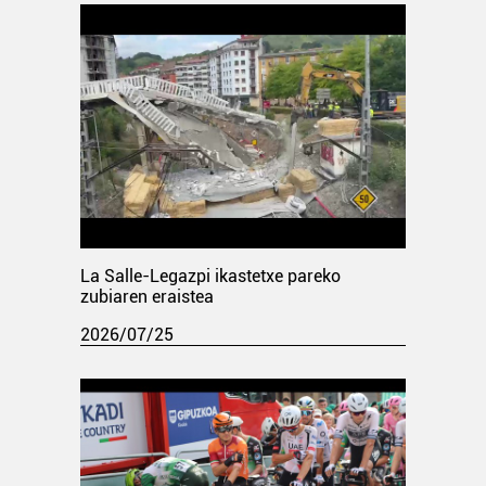
La Salle-Legazpi ikastetxe pareko
zubiaren eraistea
2026/07/25