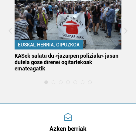
EUSKAL HERRIA, GIPUZKOA
KASek salatu du «jazarpen poliziala» jasan
Pa
dutela gose direnei ogitartekoak
da
emateagatik
«s
Azken berriak