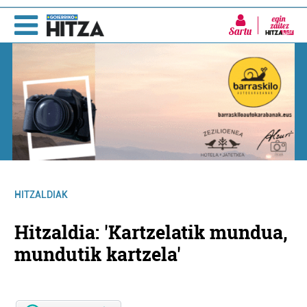
Sartu
HITZALDIAK
Hitzaldia: 'Kartzelatik mundua,
mundutik kartzela'