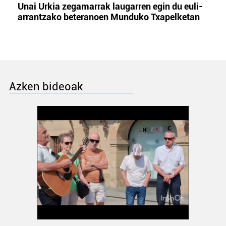
Unai Urkia zegamarrak laugarren egin du euli-
arrantzako beteranoen Munduko Txapelketan
Azken bideoak