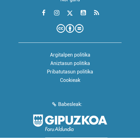
Argitalpen politika
Aniztasun politika
Pribatutasun politika
Cookieak
Babesleak: