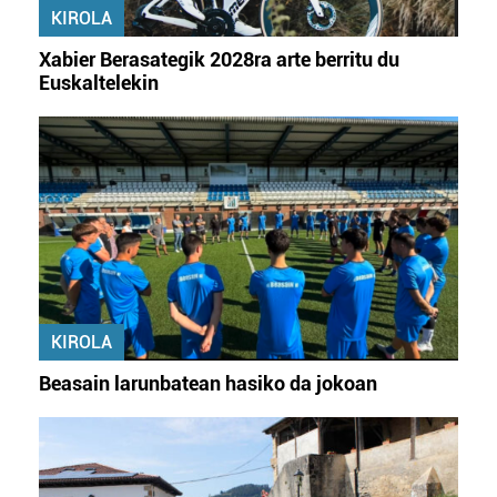
KIROLA
Xabier Berasategik 2028ra arte berritu du
Euskaltelekin
KIROLA
Beasain larunbatean hasiko da jokoan