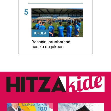
5
KIROLA
Beasain larunbatean
hasiko da jokoan