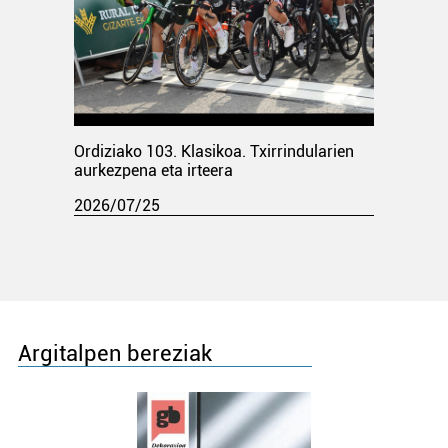
Ordiziako 103. Klasikoa. Txirrindularien
aurkezpena eta irteera
2026/07/25
Argitalpen bereziak