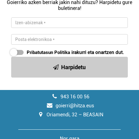
Goierriko azken berriak jakin nahi dituzu? Harpidetu gure
buletinera!
Pribatutasun Politika
irakurri eta onartzen dut.
Harpidetu
943 16 00 56
goierri@hitza.eus
Oriamendi, 32 – BEASAIN
Nor gara