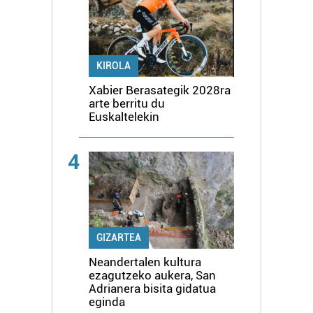
KIROLA
Xabier Berasategik 2028ra
arte berritu du
Euskaltelekin
4
GIZARTEA
Neandertalen kultura
ezagutzeko aukera, San
Adrianera bisita gidatua
eginda