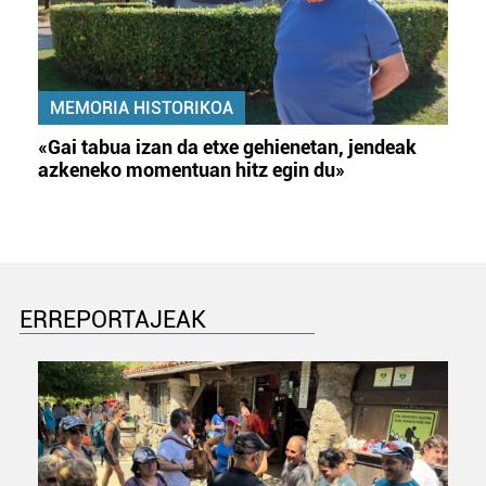
MEMORIA HISTORIKOA
«Gai tabua izan da etxe gehienetan, jendeak
azkeneko momentuan hitz egin du»
ERREPORTAJEAK