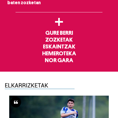
baten zozketan
+
GURE BERRI
ZOZKETAK
ESKAINTZAK
HEMEROTEKA
NOR GARA
ELKARRIZKETAK