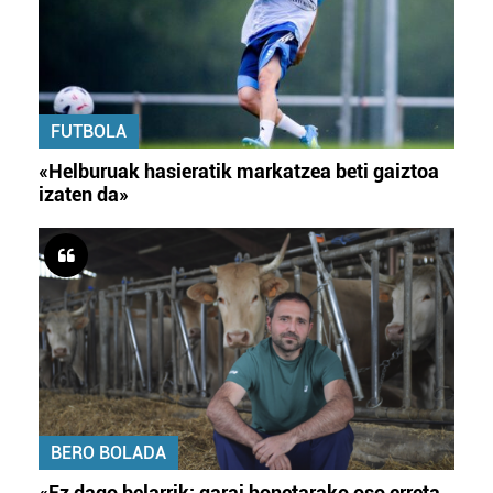
FUTBOLA
«Helburuak hasieratik markatzea beti gaiztoa
izaten da»
BERO BOLADA
«Ez dago belarrik; garai honetarako oso erreta