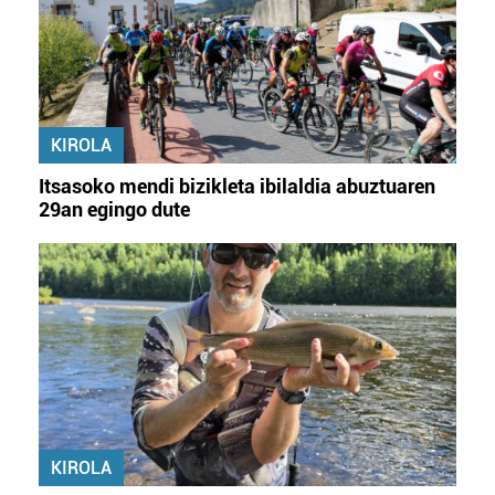
KIROLA
Itsasoko mendi bizikleta ibilaldia abuztuaren
29an egingo dute
KIROLA