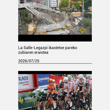
La Salle-Legazpi ikastetxe pareko
zubiaren eraistea
2026/07/25