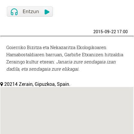
2015-09-22 17:00
Goierriko Bizitza eta Nekazaritza Ekologikoaren
Hamabostaldiaren barruan, Garbiñe Etxanizen hitzaldia
Zeraingo kultur etxean:
Janaria zure sendagaia izan
dadila, eta sendagaia zure elikagai.
20214 Zerain, Gipuzkoa, Spain.