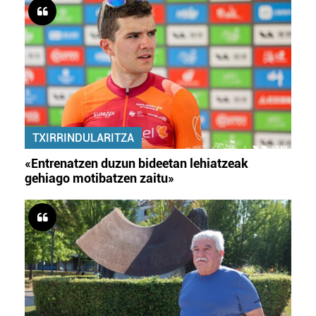
TXIRRINDULARITZA
«Entrenatzen duzun bideetan lehiatzeak
gehiago motibatzen zaitu»