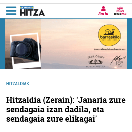
Sartu
HITZALDIAK
Hitzaldia (Zerain): 'Janaria zure
sendagaia izan dadila, eta
sendagaia zure elikagai'