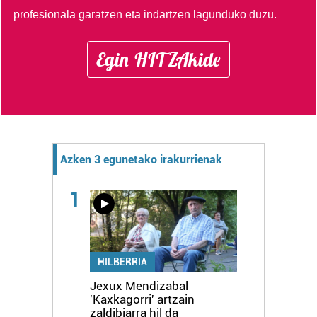
profesionala garatzen eta indartzen lagunduko duzu.
Egin HITZAkide
Azken 3 egunetako irakurrienak
1
HILBERRIA
Jexux Mendizabal
'Kaxkagorri' artzain
zaldibiarra hil da