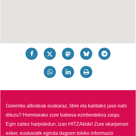
Goierriko albisteak euskaraz, libre eta kalitatez jaso nahi
dituzu?
Horretarako zure babesa ezinbestekoa zaigu.
Egin zaitez harpidedun, izan HITZAkide!
Zure ekarpenari
esker, euskaratik eginda dagoen tokiko informazio