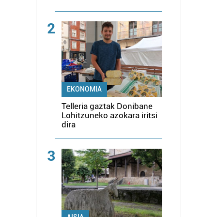
2
EKONOMIA
Telleria gaztak Donibane
Lohitzuneko azokara iritsi
dira
3
AISIA