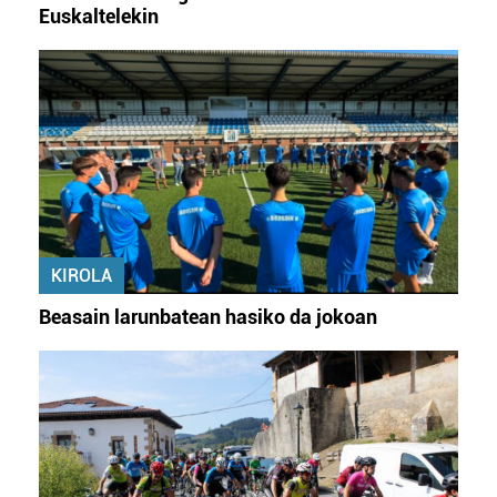
Euskaltelekin
KIROLA
Beasain larunbatean hasiko da jokoan