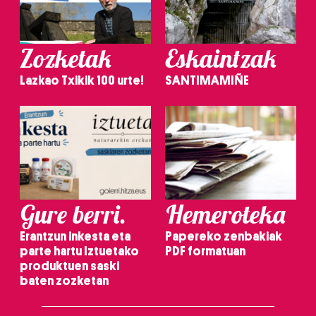
Zozketak
Eskaintzak
Lazkao Txikik 100 urte!
SANTIMAMIÑE
Gure berri.
Hemeroteka
Erantzun inkesta eta
Papereko zenbakiak
parte hartu Iztuetako
PDF formatuan
produktuen saski
baten zozketan