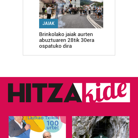
JAIAK
Brinkolako jaiak aurten
abuztuaren 28tik 30era
ospatuko dira