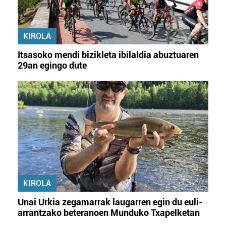
KIROLA
Itsasoko mendi bizikleta ibilaldia abuztuaren
29an egingo dute
KIROLA
Unai Urkia zegamarrak laugarren egin du euli-
arrantzako beteranoen Munduko Txapelketan