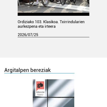
Ordiziako 103. Klasikoa. Txirrindularien
aurkezpena eta irteera
2026/07/25
Argitalpen bereziak