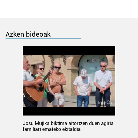
Azken bideoak
Josu Mujika biktima aitortzen duen agiria
familiari emateko ekitaldia