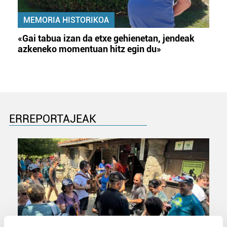
MEMORIA HISTORIKOA
«Gai tabua izan da etxe gehienetan, jendeak
azkeneko momentuan hitz egin du»
ERREPORTAJEAK