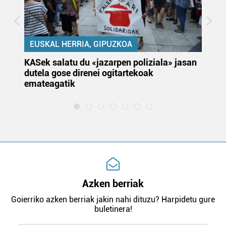
EUSKAL HERRIA, GIPUZKOA
KASek salatu du «jazarpen poliziala» jasan
Pa
dutela gose direnei ogitartekoak
da
emateagatik
«s
Azken berriak
Goierriko azken berriak jakin nahi dituzu? Harpidetu gure
buletinera!