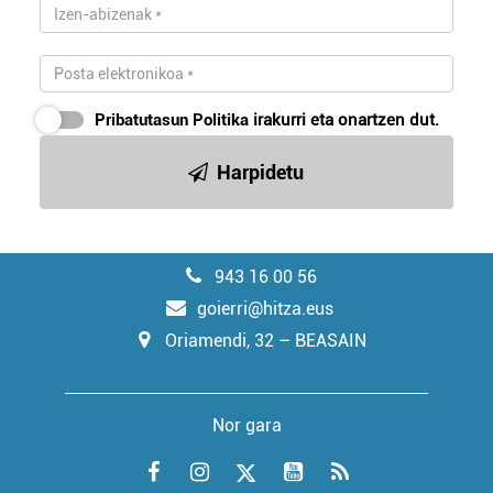
Pribatutasun Politika
irakurri eta onartzen dut.
Harpidetu
943 16 00 56
goierri@hitza.eus
Oriamendi, 32 – BEASAIN
Nor gara