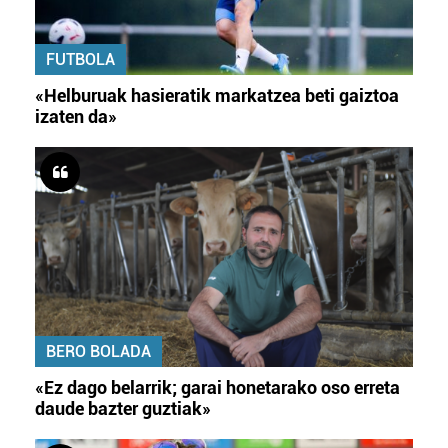
FUTBOLA
«Helburuak hasieratik markatzea beti gaiztoa
izaten da»
BERO BOLADA
«Ez dago belarrik; garai honetarako oso erreta
daude bazter guztiak»