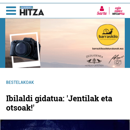
Sartu
BESTELAKOAK
Ibilaldi gidatua: 'Jentilak eta
otsoak!'