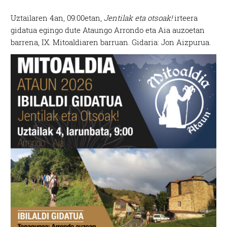
Uztailaren 4an, 09:00etan,
Jentilak eta otsoak!
irteera
gidatua egingo dute Ataungo Arrondo eta Aia auzoetan
barrena, IX. Mitoaldiaren barruan. Gidaria: Jon Aizpurua.