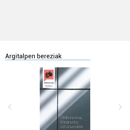
Argitalpen bereziak