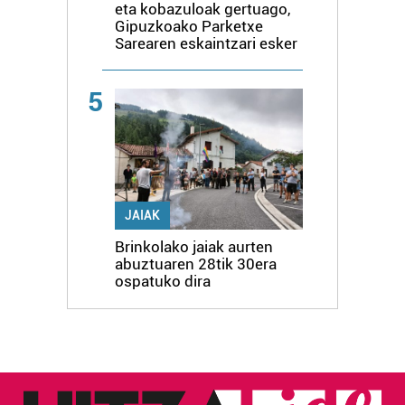
eta kobazuloak gertuago,
Gipuzkoako Parketxe
Sarearen eskaintzari esker
5
JAIAK
Brinkolako jaiak aurten
abuztuaren 28tik 30era
ospatuko dira