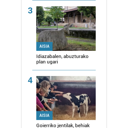
3
AISIA
Idiazabalen, abuzturako
plan ugari
4
AISIA
Goierriko jentilak, behiak