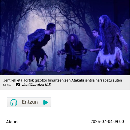
Jentilek eta Tortok gizotxo bihurtzen zen Atakabi jentila harrapatu zuten
unea.
Jentilbaratza K.E.
Ataun
2026-07-04 09:00