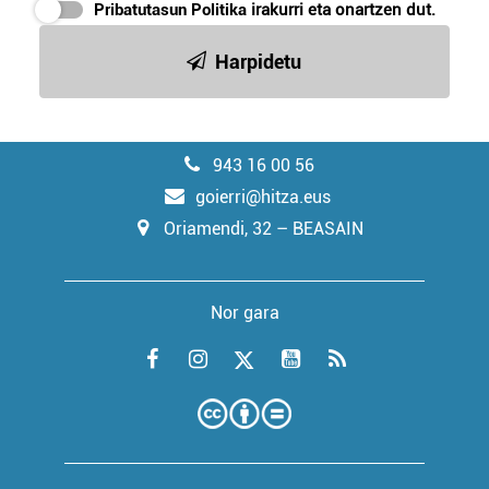
Pribatutasun Politika
irakurri eta onartzen dut.
Harpidetu
943 16 00 56
goierri@hitza.eus
Oriamendi, 32 – BEASAIN
Nor gara