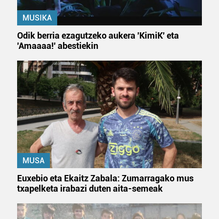
MUSIKA
Odik berria ezagutzeko aukera 'KimiK' eta
'Amaaaa!' abestiekin
MUSA
Euxebio eta Ekaitz Zabala: Zumarragako mus
txapelketa irabazi duten aita-semeak