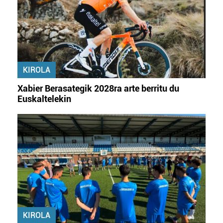
KIROLA
Xabier Berasategik 2028ra arte berritu du
Euskaltelekin
KIROLA