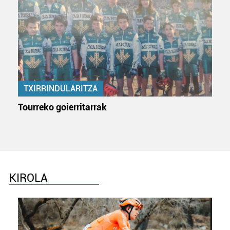
TXIRRINDULARITZA
Tourreko goierritarrak
KIROLA