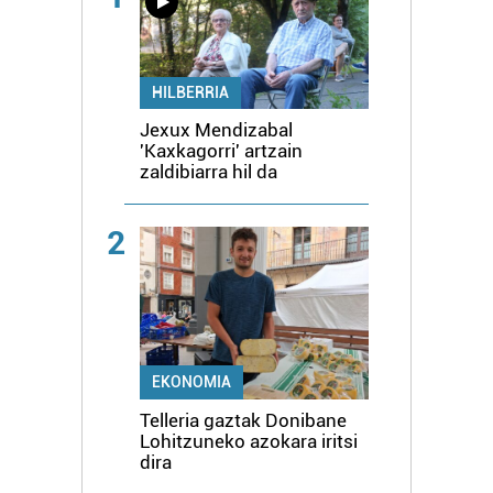
HILBERRIA
Jexux Mendizabal
'Kaxkagorri' artzain
zaldibiarra hil da
2
EKONOMIA
Telleria gaztak Donibane
Lohitzuneko azokara iritsi
dira