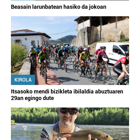
Beasain larunbatean hasiko da jokoan
KIROLA
Itsasoko mendi bizikleta ibilaldia abuztuaren
29an egingo dute