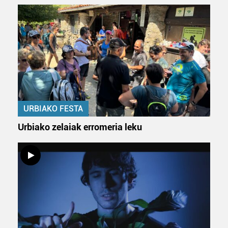
Bazkide batzuek ez dizute baimenik eskatzen, eta beren
interes komertzial legitimoetan babesten dira. Ikusi gure
bazkideen zerrenda, beren ustez zein helburutarako
duten interes legitimoa eta horren aurka nola egin
dezakezun ikusteko.
Lortu zure datu pertsonalak prozesatzeko moduari
buruzko informazio gehiago eta ezarri zure lehentasunak
datuen atalean. Edozein unetan alda edo ken dezakezu
URBIAKO FESTA
zure baimena Cookieen adierazpenean.
Urbiako zelaiak erromeria leku
Webgune honek cookie propioak eta hirugarrenen cookie-
fitxategiak erabiltzen ditu. Zure esperientzia eta
zerbitzuak hobetzeko asmoz, cookie teknologiaz
baliatzen gara. Ohar hau onartuz gero, teknologia hori
erabiltzeko baimen esplizitua ematen diguzu.
Gehiago
irakurri