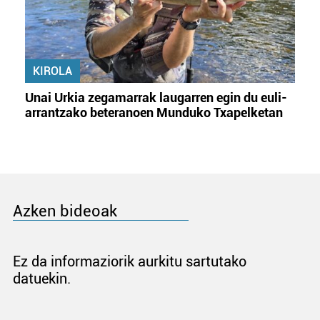
KIROLA
Unai Urkia zegamarrak laugarren egin du euli-
arrantzako beteranoen Munduko Txapelketan
Azken bideoak
Ez da informaziorik aurkitu sartutako
datuekin.