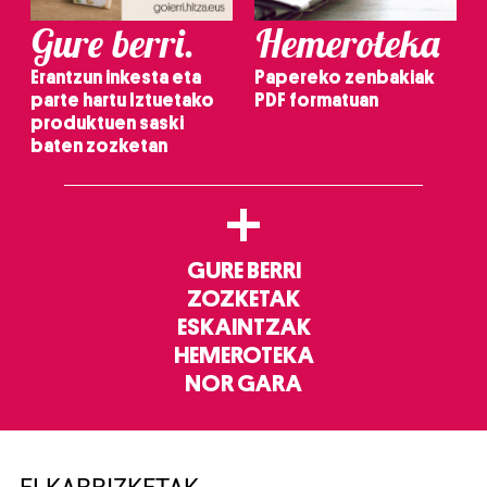
Gure berri.
Hemeroteka
Erantzun inkesta eta
Papereko zenbakiak
parte hartu Iztuetako
PDF formatuan
produktuen saski
baten zozketan
+
GURE BERRI
ZOZKETAK
ESKAINTZAK
HEMEROTEKA
NOR GARA