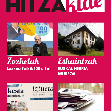
Zozketak
Eskaintzak
Lazkao Txikik 100 urte!
EUSKAL HERRIA
MUSEOA