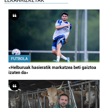
ELKARRIZKETAK
FUTBOLA
«Helburuak hasieratik markatzea beti gaiztoa
izaten da»