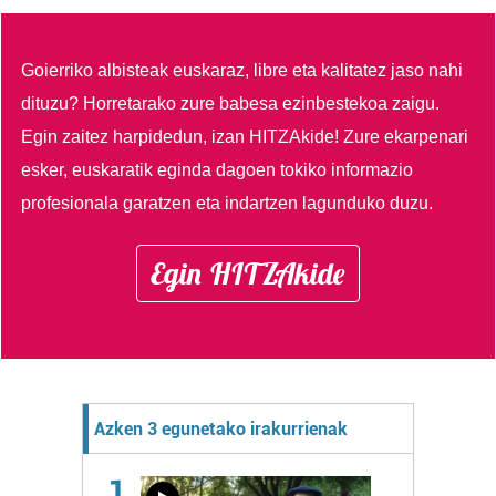
Goierriko albisteak euskaraz, libre eta kalitatez jaso nahi
dituzu?
Horretarako zure babesa ezinbestekoa zaigu.
Egin zaitez harpidedun, izan HITZAkide!
Zure ekarpenari
esker, euskaratik eginda dagoen tokiko informazio
profesionala garatzen eta indartzen lagunduko duzu.
Egin HITZAkide
Azken 3 egunetako irakurrienak
1