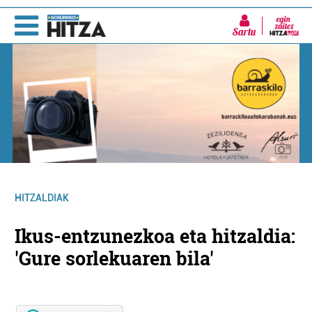
Sartu
HITZALDIAK
Ikus-entzunezkoa eta hitzaldia:
'Gure sorlekuaren bila'