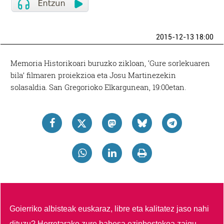
2015-12-13 18:00
Memoria Historikoari buruzko zikloan, ‘Gure sorlekuaren
bila’ filmaren proiekzioa eta Josu Martinezekin
solasaldia. San Gregorioko Elkargunean, 19:00etan.
Goierriko albisteak euskaraz, libre eta kalitatez jaso nahi
dituzu?
Horretarako zure babesa ezinbestekoa zaigu.