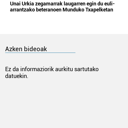
Unai Urkia zegamarrak laugarren egin du euli-
arrantzako beteranoen Munduko Txapelketan
Azken bideoak
Ez da informaziorik aurkitu sartutako
datuekin.