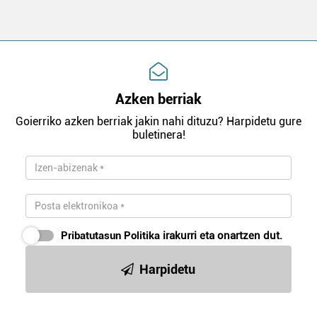
Azken berriak
Goierriko azken berriak jakin nahi dituzu? Harpidetu gure
buletinera!
Pribatutasun Politika
irakurri eta onartzen dut.
Harpidetu