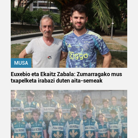
duten interes legitimoa eta horren aurka nola egin
dezakezun ikusteko.
Lortu zure datu pertsonalak prozesatzeko moduari
buruzko informazio gehiago eta ezarri zure lehentasunak
datuen atalean. Edozein unetan alda edo ken dezakezu
zure baimena Cookieen adierazpenean.
MUSA
Webgune honek cookie propioak eta hirugarrenen cookie-
fitxategiak erabiltzen ditu. Zure esperientzia eta
Euxebio eta Ekaitz Zabala: Zumarragako mus
zerbitzuak hobetzeko asmoz, cookie teknologiaz
txapelketa irabazi duten aita-semeak
baliatzen gara. Ohar hau onartuz gero, teknologia hori
erabiltzeko baimen esplizitua ematen diguzu.
Gehiago
irakurri