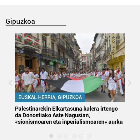
Gipuzkoa
EUSKAL HERRIA, GIPUZKOA
Palestinarekin Elkartasuna kalera irtengo
Do
da Donostiako Aste Nagusian,
du
«sionismoaren eta inperialismoaren» aurka
et