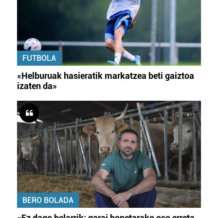
FUTBOLA
«Helburuak hasieratik markatzea beti gaiztoa
izaten da»
BERO BOLADA
«Ez dago belarrik; garai honetarako oso erreta