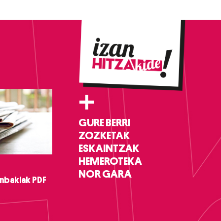
+
GURE BERRI
ZOZKETAK
ESKAINTZAK
HEMEROTEKA
NOR GARA
nbakiak PDF