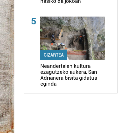
hasiko da jokoan
5
GIZARTEA
Neandertalen kultura
ezagutzeko aukera, San
Adrianera bisita gidatua
eginda