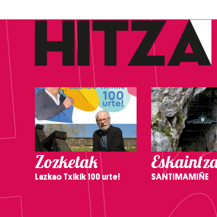
Zozketak
Eskaintz
Lazkao Txikik 100 urte!
SANTIMAMIÑE