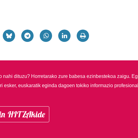
so nahi dituzu?
Horretarako zure babesa ezinbestekoa zaigu. Eg
i esker, euskaratik eginda dagoen tokiko informazio profesiona
in HITZAkide