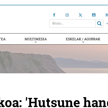
TEA
MULTIMEDIA
ESKELAK / AGURRAK
koa: 'Hutsune han