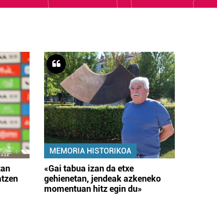
MEMORIA HISTORIKOA
tan
«Gai tabua izan da etxe
atzen
gehienetan, jendeak azkeneko
momentuan hitz egin du»