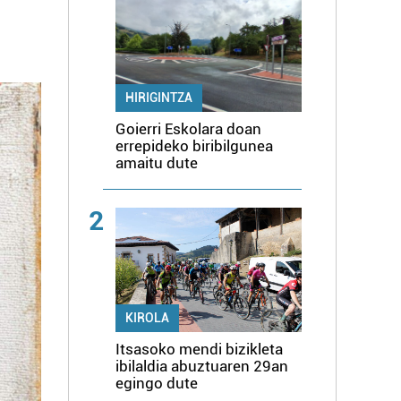
HIRIGINTZA
Goierri Eskolara doan
errepideko biribilgunea
amaitu dute
2
KIROLA
Itsasoko mendi bizikleta
ibilaldia abuztuaren 29an
egingo dute