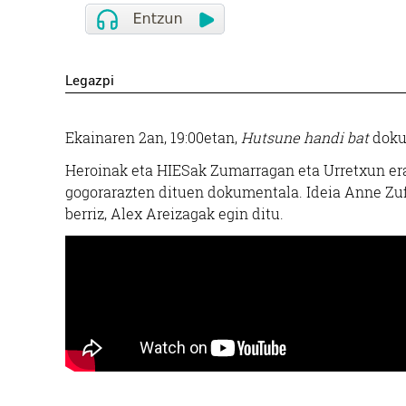
Legazpi
Ekainaren 2an, 19:00etan,
Hutsune handi bat
dokum
Heroinak eta HIESak Zumarragan eta Urretxun erag
gogorarazten dituen dokumentala. Ideia Anne Zufi
berriz, Alex Areizagak egin ditu.