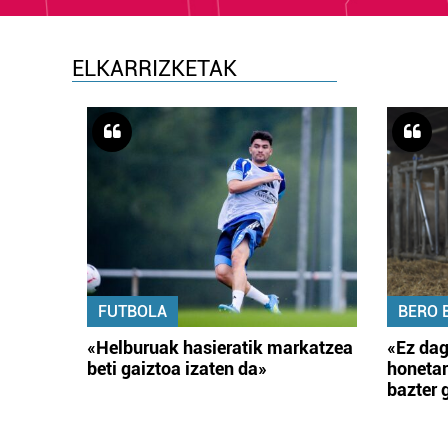
ELKARRIZKETAK
FUTBOLA
BERO 
«Helburuak hasieratik markatzea
«Ez dag
beti gaiztoa izaten da»
honetar
bazter 