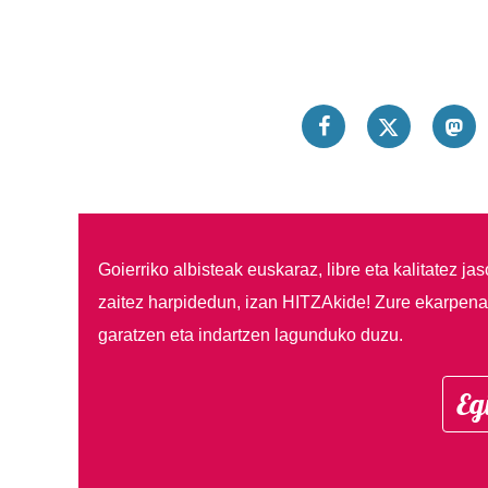
Goierriko albisteak euskaraz, libre eta kalitatez ja
zaitez harpidedun, izan HITZAkide!
Zure ekarpenar
garatzen eta indartzen lagunduko duzu.
Eg