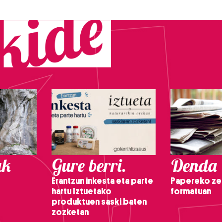
ak
Gure berri.
Denda
Erantzun inkesta eta parte
Papereko ze
hartu Iztuetako
formatuan
produktuen saski baten
zozketan