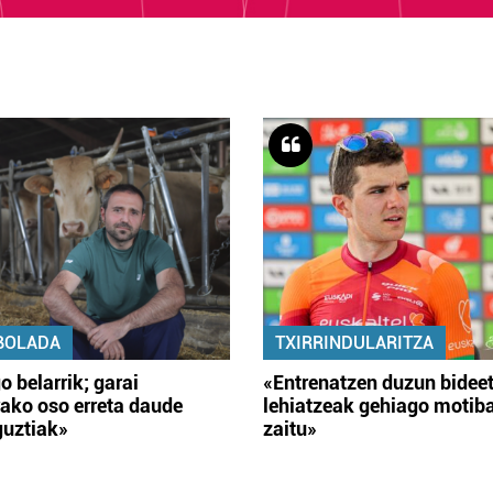
BOLADA
TXIRRINDULARITZA
o belarrik; garai
«Entrenatzen duzun bidee
ako oso erreta daude
lehiatzeak gehiago motib
guztiak»
zaitu»