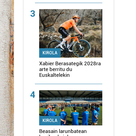
3
KIROLA
Xabier Berasategik 2028ra
arte berritu du
Euskaltelekin
4
KIROLA
Beasain larunbatean