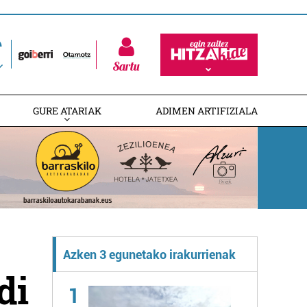
Sartu
GURE ATARIAK
ADIMEN ARTIFIZIALA
Azken 3 egunetako irakurrienak
di
1