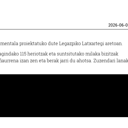
2026-06-0
entala proiektatuko dute Legazpiko Latxartegi aretoan.
indako 115 heriotzak eta suntsitutako milaka bizitzak
aurrena izan zen eta berak jarri du ahotsa. Zuzendari lanak