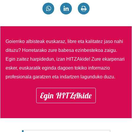
Goierriko albisteak euskaraz, libre eta kalitatez jaso nahi
dituzu?
Horretarako zure babesa ezinbestekoa zaigu.
Egin zaitez harpidedun, izan HITZAkide!
Zure ekarpenari
esker, euskaratik eginda dagoen tokiko informazio
profesionala garatzen eta indartzen lagunduko duzu.
Egin HITZAkide