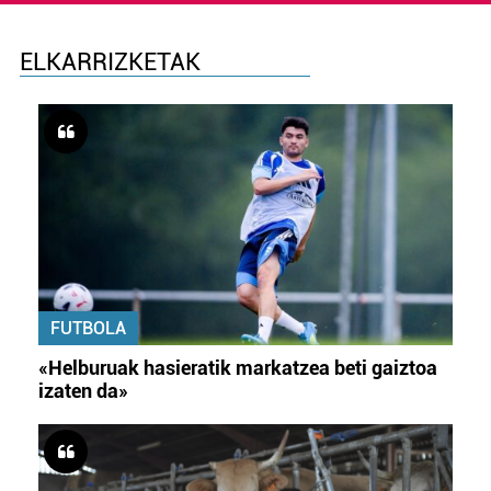
ELKARRIZKETAK
FUTBOLA
«Helburuak hasieratik markatzea beti gaiztoa
izaten da»