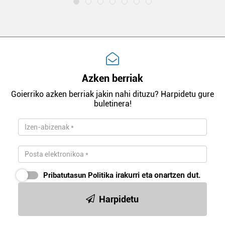
Azken berriak
Goierriko azken berriak jakin nahi dituzu? Harpidetu gure
buletinera!
Pribatutasun Politika
irakurri eta onartzen dut.
Harpidetu