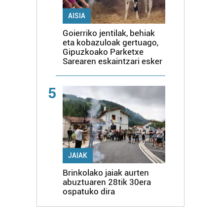
AISIA
Goierriko jentilak, behiak
eta kobazuloak gertuago,
Gipuzkoako Parketxe
Sarearen eskaintzari esker
5
JAIAK
Brinkolako jaiak aurten
abuztuaren 28tik 30era
ospatuko dira