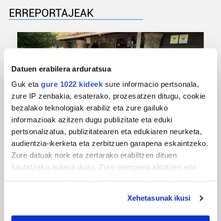
ERREPORTAJEAK
Datuen erabilera arduratsua
Guk eta
gure 1022 kideek
sure informacio pertsonala,
zure IP zenbakia, esaterako, prozesatzen ditugu, cookie
bezalako teknologiak erabiliz eta zure gailuko
informazioak azitzen dugu publizitate eta eduki
pertsonalizatua, publizitatearen eta edukiaren neurketa,
URBIAKO FESTA
audientzia-ikerketa eta zerbitzuen garapena eskaintzeko.
Urbiako zelaiak erromeria leku
Zure datuak nork eta zertarako erabiltzen dituen
hautatzeko aukera duzu. Zure onespena aldatzen edo
deuseztatzen ahal duzu edozein momentutan, Cookie
deklaraziotik edo Privacy triggerean klikatuz.
Xehetasunak ikusi
If you allow, we would also like to: