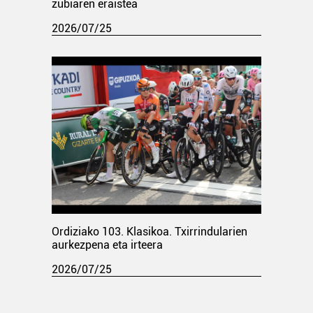
zubiaren eraistea
2026/07/25
Ordiziako 103. Klasikoa. Txirrindularien
aurkezpena eta irteera
2026/07/25