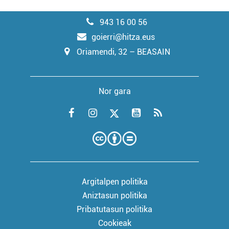
943 16 00 56
goierri@hitza.eus
Oriamendi, 32 – BEASAIN
Nor gara
Argitalpen politika
Aniztasun politika
Pribatutasun politika
Cookieak