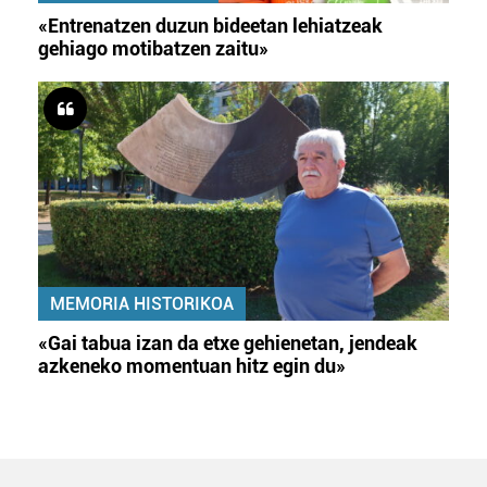
«Entrenatzen duzun bideetan lehiatzeak
gehiago motibatzen zaitu»
MEMORIA HISTORIKOA
«Gai tabua izan da etxe gehienetan, jendeak
azkeneko momentuan hitz egin du»