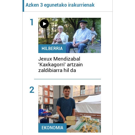
Azken 3 egunetako irakurrienak
1
HILBERRIA
Jexux Mendizabal
'Kaxkagorri' artzain
zaldibiarra hil da
2
EKONOMIA