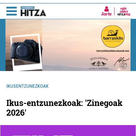
Sartu
IKUSENTZUNEZKOAK
Ikus-entzunezkoak: 'Zinegoak
2026'