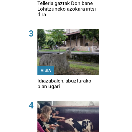
Telleria gaztak Donibane
Lohitzuneko azokara iritsi
dira
3
AISIA
Idiazabalen, abuzturako
plan ugari
4