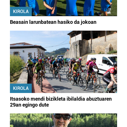
KIROLA
Beasain larunbatean hasiko da jokoan
KIROLA
Itsasoko mendi bizikleta ibilaldia abuztuaren
29an egingo dute