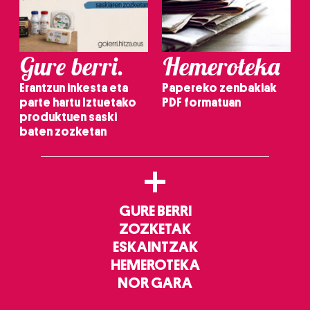
Gure berri.
Hemeroteka
Erantzun inkesta eta
Papereko zenbakiak
parte hartu Iztuetako
PDF formatuan
produktuen saski
baten zozketan
+
GURE BERRI
ZOZKETAK
ESKAINTZAK
HEMEROTEKA
NOR GARA