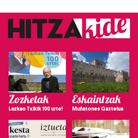
Zozketak
Eskaintzak
Lazkao Txikik 100 urte!
Muñatones Gaztelua