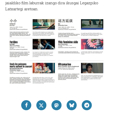
jaialdiko film laburrak izango dira ikusgai Legazpiko
Latxartegi aretoan.