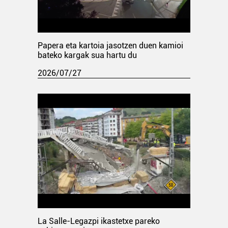
Papera eta kartoia jasotzen duen kamioi
bateko kargak sua hartu du
2026/07/27
La Salle-Legazpi ikastetxe pareko