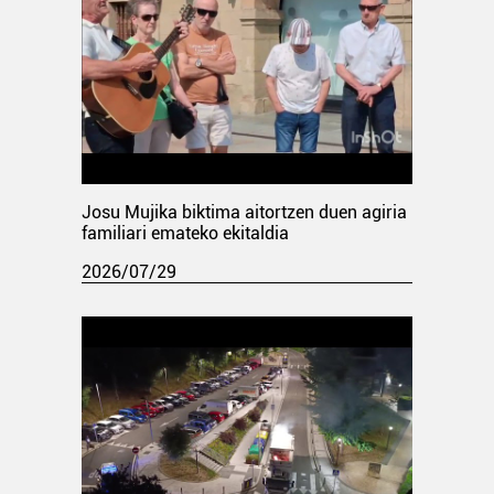
Josu Mujika biktima aitortzen duen agiria
familiari emateko ekitaldia
2026/07/29