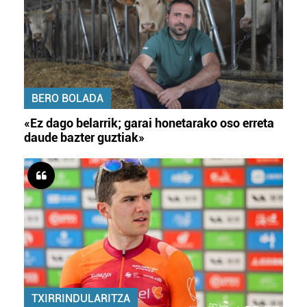
BERO BOLADA
«Ez dago belarrik; garai honetarako oso erreta
daude bazter guztiak»
TXIRRINDULARITZA