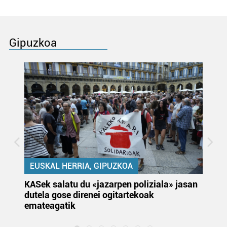
Gipuzkoa
EUSKAL HERRIA, GIPUZKOA
KASek salatu du «jazarpen poliziala» jasan
Pa
dutela gose direnei ogitartekoak
da
emateagatik
«s