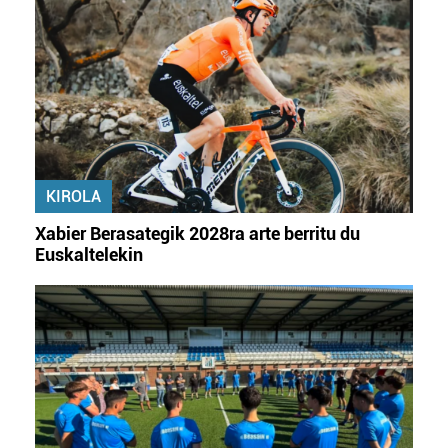
KIROLA
Xabier Berasategik 2028ra arte berritu du
Euskaltelekin