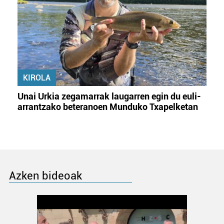
KIROLA
Unai Urkia zegamarrak laugarren egin du euli-
arrantzako beteranoen Munduko Txapelketan
Azken bideoak