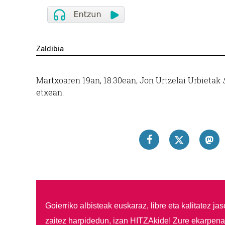
Zaldibia
Martxoaren 19an, 18:30ean, Jon Urtzelai Urbietak
etxean.
Goierriko albisteak euskaraz, libre eta kalitatez ja
zaitez harpidedun, izan HITZAkide!
Zure ekarpenar