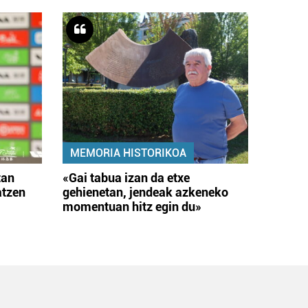
MEMORIA HISTORIKOA
tan
«Gai tabua izan da etxe
atzen
gehienetan, jendeak azkeneko
momentuan hitz egin du»