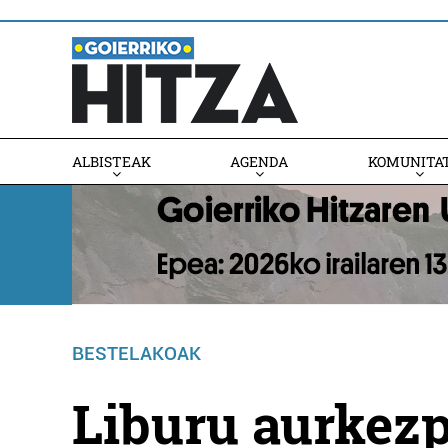
ALBISTEAK
AGENDA
KOMUNITA
AGENDAN PARTE HARTU
BESTELAKOAK
Liburu aurkez