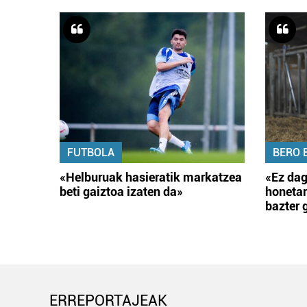
FUTBOLA
BERO 
«Helburuak hasieratik markatzea
«Ez dag
beti gaiztoa izaten da»
honetar
bazter 
ERREPORTAJEAK