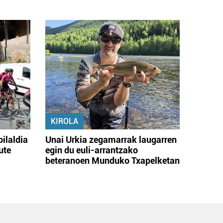
KIROLA
bilaldia
Unai Urkia zegamarrak laugarren
ute
egin du euli-arrantzako
beteranoen Munduko Txapelketan