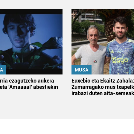
A
MUSA
rria ezagutzeko aukera
Euxebio eta Ekaitz Zabala
 eta 'Amaaaa!' abestiekin
Zumarragako mus txapelk
irabazi duten aita-semea