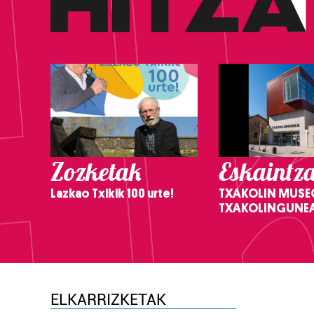
Zozketak
Eskaintz
Lazkao Txikik 100 urte!
TXAKOLIN MUSE
TXAKOLINGUNE
ELKARRIZKETAK