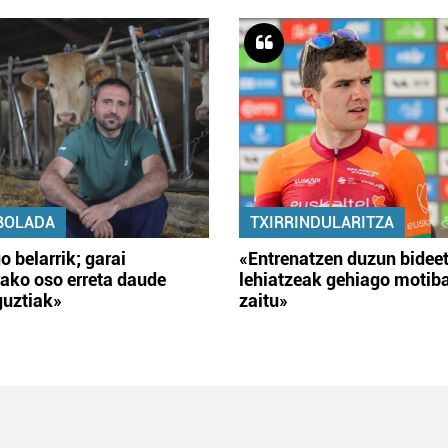
BOLADA
TXIRRINDULARITZA
o belarrik; garai
«Entrenatzen duzun bidee
ako oso erreta daude
lehiatzeak gehiago motib
guztiak»
zaitu»