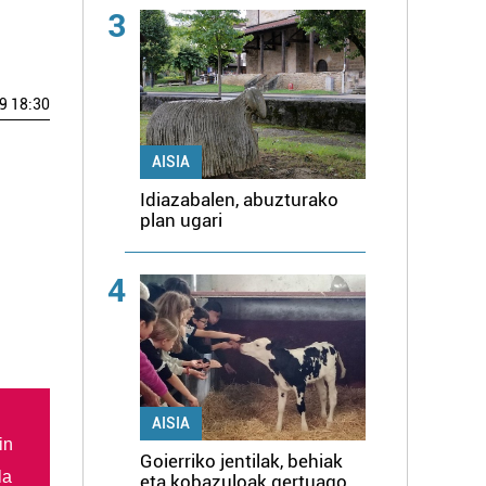
3
9 18:30
AISIA
Idiazabalen, abuzturako
plan ugari
4
AISIA
in
Goierriko jentilak, behiak
la
eta kobazuloak gertuago,