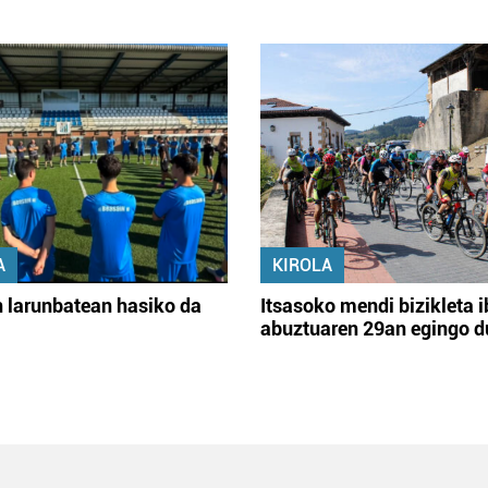
A
KIROLA
 larunbatean hasiko da
Itsasoko mendi bizikleta i
abuztuaren 29an egingo d