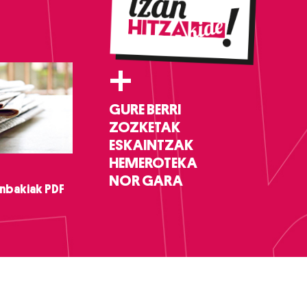
+
GURE BERRI
ZOZKETAK
ESKAINTZAK
HEMEROTEKA
NOR GARA
nbakiak PDF