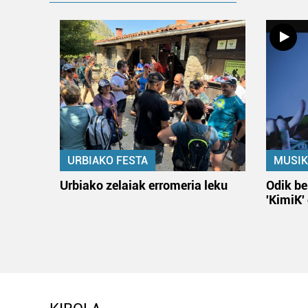
URBIAKO FESTA
MUSIK
Urbiako zelaiak erromeria leku
Odik be
'KimiK'