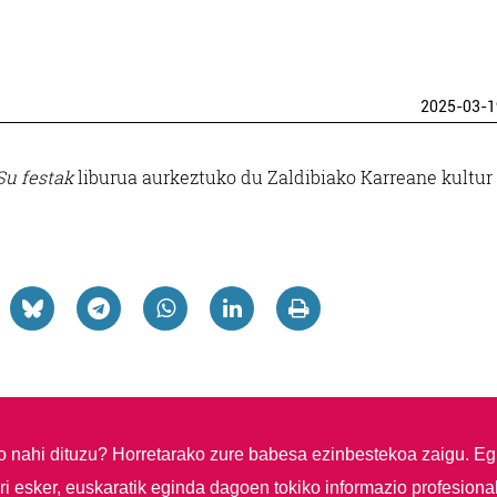
2025-03-1
Su festak
liburua aurkeztuko du Zaldibiako Karreane kultur
so nahi dituzu?
Horretarako zure babesa ezinbestekoa zaigu. Eg
i esker, euskaratik eginda dagoen tokiko informazio profesiona