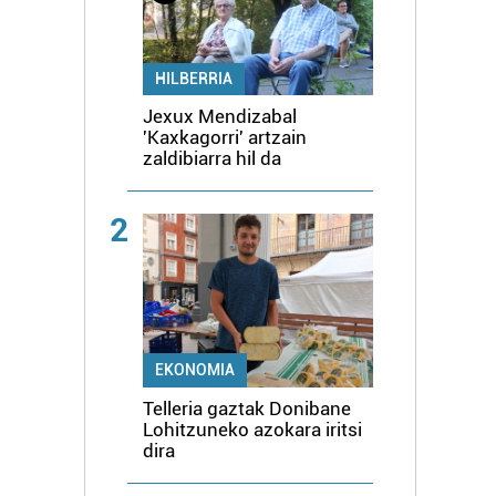
HILBERRIA
Jexux Mendizabal
'Kaxkagorri' artzain
zaldibiarra hil da
2
EKONOMIA
Telleria gaztak Donibane
Lohitzuneko azokara iritsi
dira