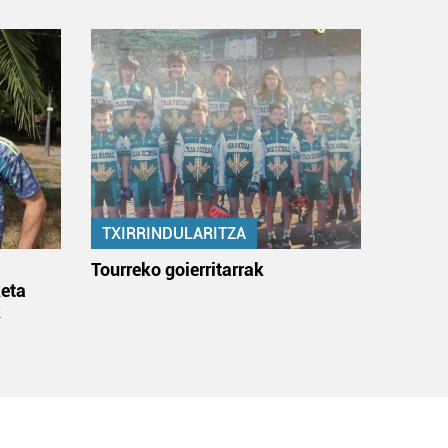
TXIRRINDULARITZA
:
Tourreko goierritarrak
eta
k