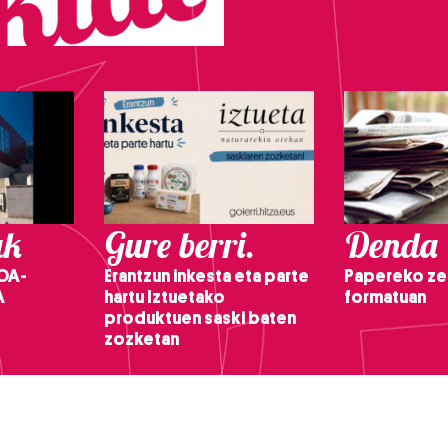
ak
Gure berri.
Denda
OA-
Erantzun inkesta eta parte
Papereko ze
A
hartu Iztuetako
formatuan
produktuen saski baten
zozketan