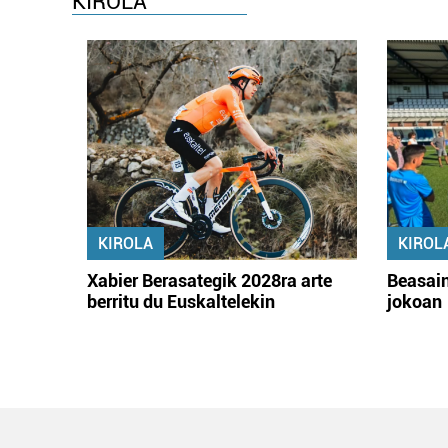
KIROLA
KIROLA
KIROL
Xabier Berasategik 2028ra arte
Beasain
berritu du Euskaltelekin
jokoan