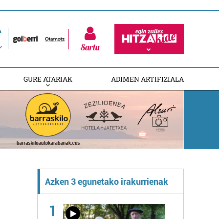
Sartu
GURE ATARIAK
ADIMEN ARTIFIZIALA
Azken 3 egunetako irakurrienak
1