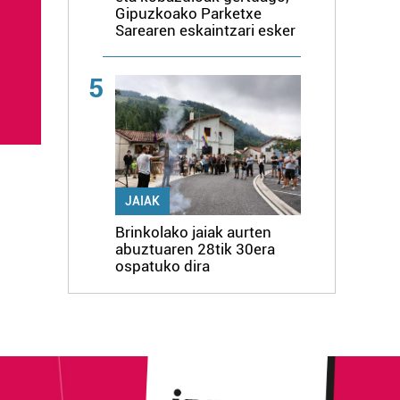
Gipuzkoako Parketxe
Sarearen eskaintzari esker
5
JAIAK
Brinkolako jaiak aurten
abuztuaren 28tik 30era
ospatuko dira