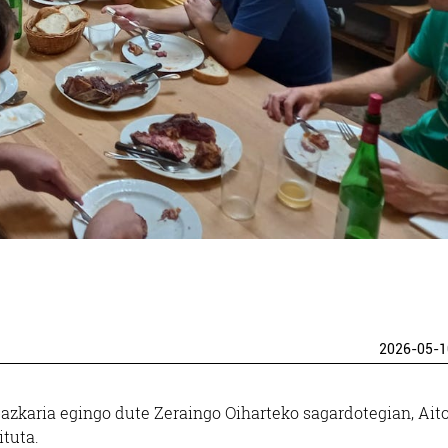
2026-05-1
bazkaria egingo dute Zeraingo Oiharteko sagardotegian, Ait
ituta.