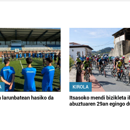
A
KIROLA
 larunbatean hasiko da
Itsasoko mendi bizikleta i
abuztuaren 29an egingo d