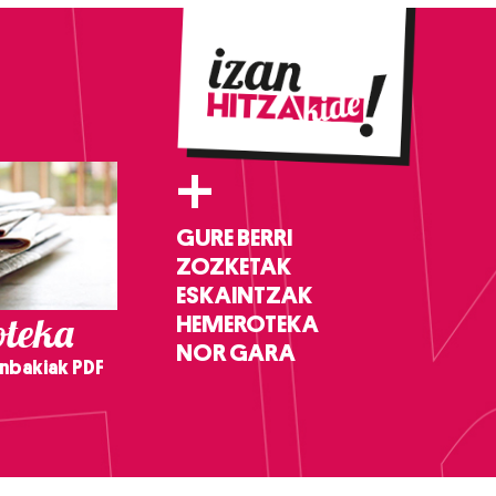
+
GURE BERRI
ZOZKETAK
ESKAINTZAK
teka
HEMEROTEKA
NOR GARA
nbakiak PDF