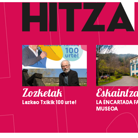
Zozketak
Eskaintz
Lazkao Txikik 100 urte!
LA ENCARTADA F
MUSEOA