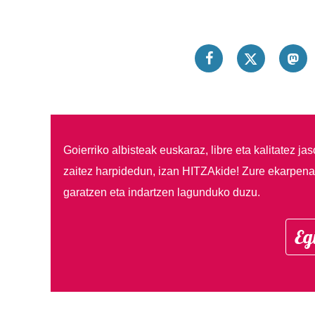
Goierriko albisteak euskaraz, libre eta kalitatez ja
zaitez harpidedun, izan HITZAkide!
Zure ekarpenar
garatzen eta indartzen lagunduko duzu.
Eg