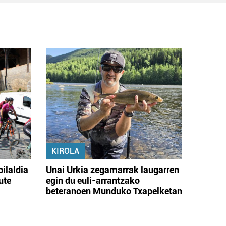
KIROLA
bilaldia
Unai Urkia zegamarrak laugarren
ute
egin du euli-arrantzako
beteranoen Munduko Txapelketan