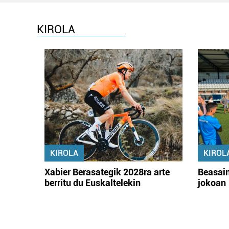
KIROLA
KIROLA
KIROL
Xabier Berasategik 2028ra arte
Beasain
berritu du Euskaltelekin
jokoan