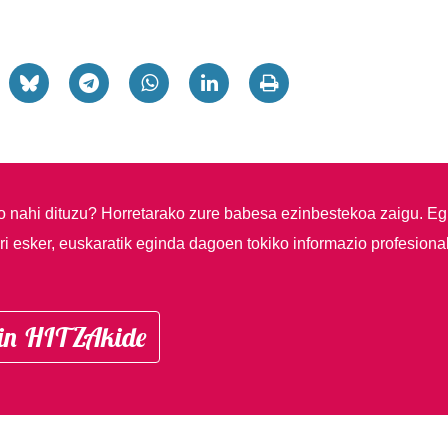
so nahi dituzu?
Horretarako zure babesa ezinbestekoa zaigu. Eg
i esker, euskaratik eginda dagoen tokiko informazio profesiona
in HITZAkide