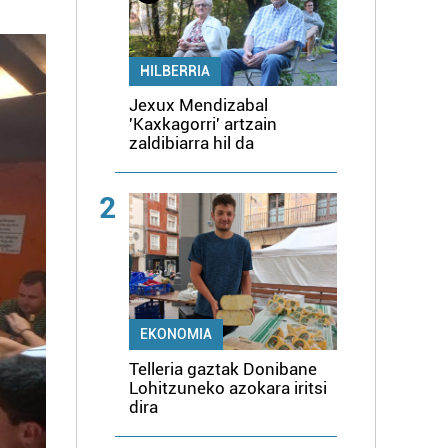
HILBERRIA
Jexux Mendizabal
'Kaxkagorri' artzain
zaldibiarra hil da
2
EKONOMIA
Telleria gaztak Donibane
Lohitzuneko azokara iritsi
dira