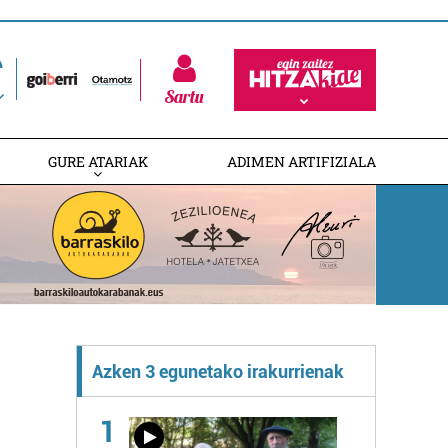
Sartu
GURE ATARIAK
ADIMEN ARTIFIZIALA
Azken 3 egunetako irakurrienak
1