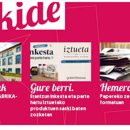
ak
Gure berri.
Hemero
ABRIKA-
Erantzun inkesta eta parte
Papereko ze
hartu Iztuetako
formatuan
produktuen saski baten
zozketan