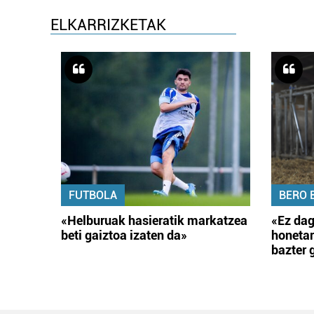
ELKARRIZKETAK
FUTBOLA
BERO 
«Helburuak hasieratik markatzea
«Ez dag
beti gaiztoa izaten da»
honetar
bazter 