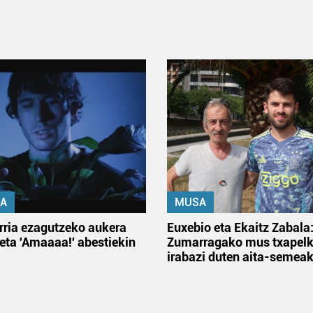
A
MUSA
rria ezagutzeko aukera
Euxebio eta Ekaitz Zabala
 eta 'Amaaaa!' abestiekin
Zumarragako mus txapelk
irabazi duten aita-semea