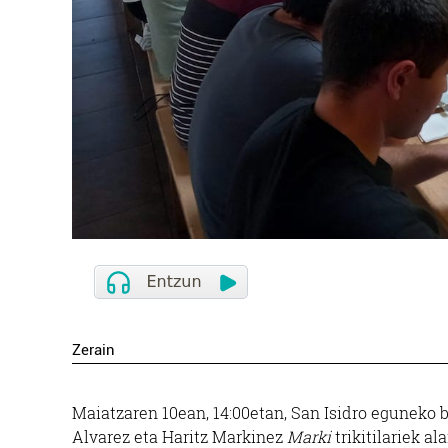
Zerain
Maiatzaren 10ean, 14:00etan, San Isidro eguneko 
Alvarez eta Haritz Markinez
Marki
trikitilariek ala