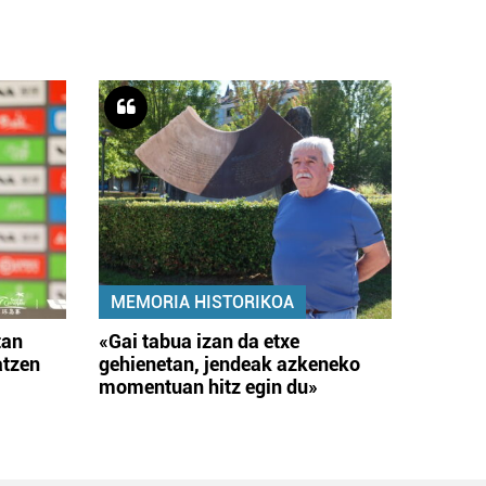
MEMORIA HISTORIKOA
tan
«Gai tabua izan da etxe
atzen
gehienetan, jendeak azkeneko
momentuan hitz egin du»