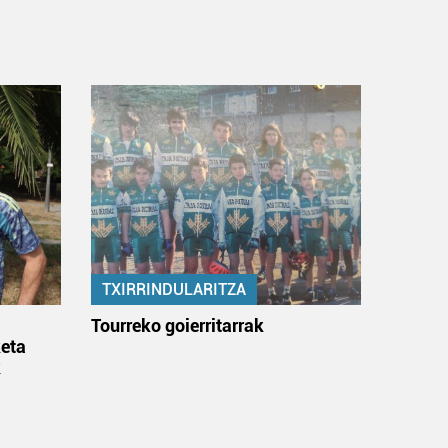
TXIRRINDULARITZA
:
Tourreko goierritarrak
eta
k