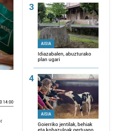
3
AISIA
Idiazabalen, abuzturako
plan ugari
4
0 14:00
AISIA
or
Goierriko jentilak, behiak
eta kobazuloak gertuago,