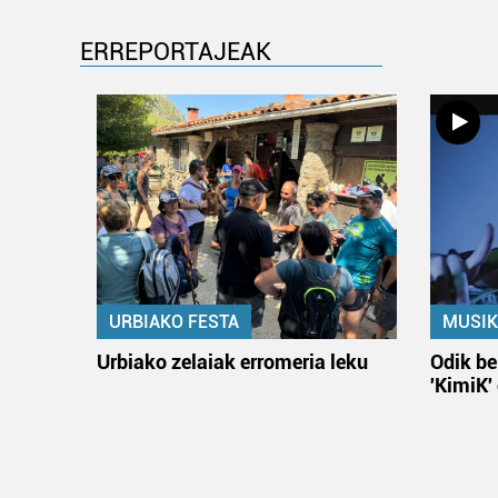
ERREPORTAJEAK
URBIAKO FESTA
MUSIK
Urbiako zelaiak erromeria leku
Odik be
'KimiK'