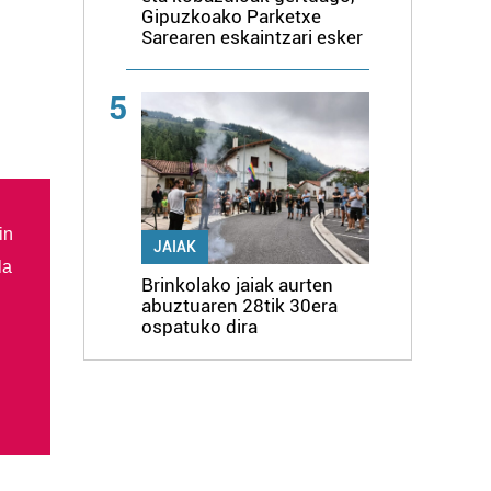
Gipuzkoako Parketxe
Sarearen eskaintzari esker
5
in
JAIAK
la
Brinkolako jaiak aurten
abuztuaren 28tik 30era
ospatuko dira