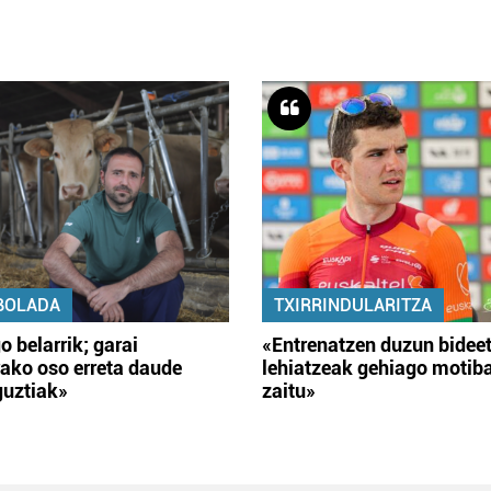
BOLADA
TXIRRINDULARITZA
o belarrik; garai
«Entrenatzen duzun bidee
ako oso erreta daude
lehiatzeak gehiago motib
guztiak»
zaitu»