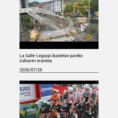
La Salle-Legazpi ikastetxe pareko
zubiaren eraistea
2026/07/25