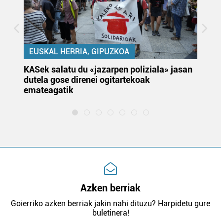
EUSKAL HERRIA, GIPUZKOA
KASek salatu du «jazarpen poliziala» jasan
Pa
dutela gose direnei ogitartekoak
da
emateagatik
«s
Azken berriak
Goierriko azken berriak jakin nahi dituzu? Harpidetu gure
buletinera!