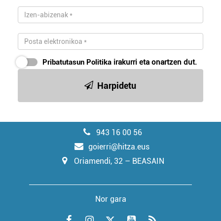
Pribatutasun Politika
irakurri eta onartzen dut.
Harpidetu
943 16 00 56
goierri@hitza.eus
Oriamendi, 32 – BEASAIN
Nor gara