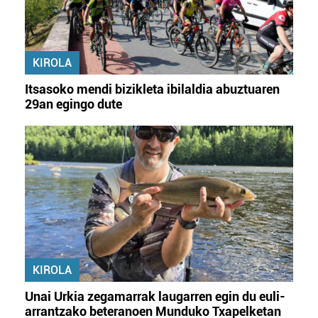
KIROLA
Itsasoko mendi bizikleta ibilaldia abuztuaren
29an egingo dute
KIROLA
Unai Urkia zegamarrak laugarren egin du euli-
arrantzako beteranoen Munduko Txapelketan