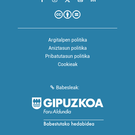
Argitalpen politika
Aniztasun politika
Pribatutasun politika
Cookieak
Babesleak: