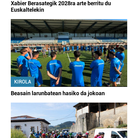
Xabier Berasategik 2028ra arte berritu du
Euskaltelekin
KIROLA
Beasain larunbatean hasiko da jokoan