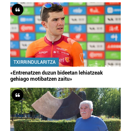
TXIRRINDULARITZA
«Entrenatzen duzun bideetan lehiatzeak
gehiago motibatzen zaitu»