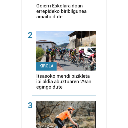
Goierri Eskolara doan
errepideko biribilgunea
amaitu dute
2
KIROLA
Itsasoko mendi bizikleta
ibilaldia abuztuaren 29an
egingo dute
3