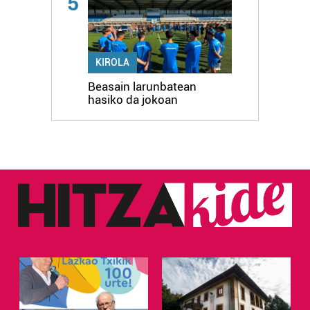
5
KIROLA
Beasain larunbatean
hasiko da jokoan