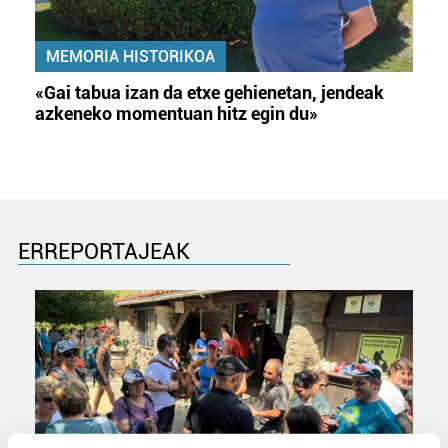
MEMORIA HISTORIKOA
«Gai tabua izan da etxe gehienetan, jendeak
azkeneko momentuan hitz egin du»
ERREPORTAJEAK