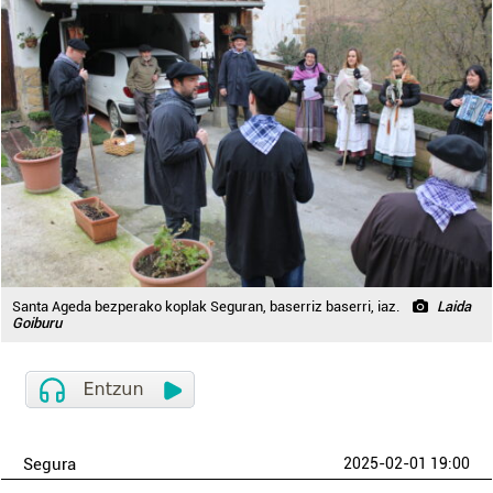
Santa Ageda bezperako koplak Seguran, baserriz baserri, iaz.
Laida
Goiburu
Segura
2025-02-01 19:00