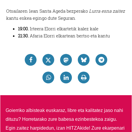
Otsailaren 1ean Santa Ageda bezperako
Lurra esna zaitez
kantu eskea egingo dute Seguran.
19:00.
Irteera Elorri elkartetik kalez kale
21:30.
Afaria Elorri elkartean bertso eta kantu
Goierriko albisteak euskaraz, libre eta kalitatez jaso nahi
dituzu?
Horretarako zure babesa ezinbestekoa zaigu.
Egin zaitez harpidedun, izan HITZAkide!
Zure ekarpenari