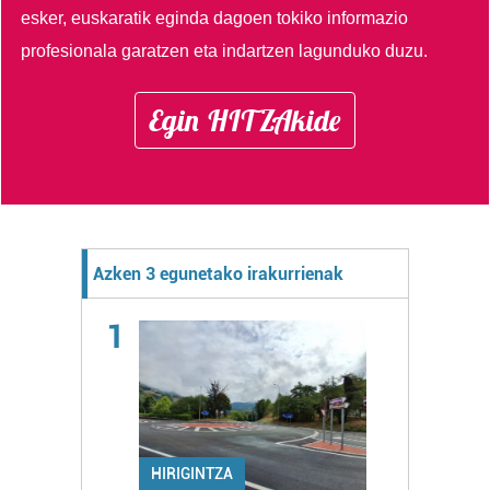
esker, euskaratik eginda dagoen tokiko informazio
profesionala garatzen eta indartzen lagunduko duzu.
Egin HITZAkide
Azken 3 egunetako irakurrienak
1
HIRIGINTZA