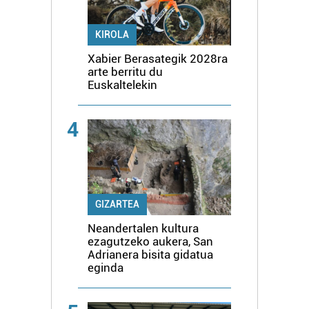
KIROLA
Xabier Berasategik 2028ra
arte berritu du
Euskaltelekin
4
GIZARTEA
Neandertalen kultura
ezagutzeko aukera, San
Adrianera bisita gidatua
eginda