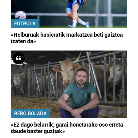
FUTBOLA
«Helburuak hasieratik markatzea beti gaiztoa
izaten da»
BERO BOLADA
«Ez dago belarrik; garai honetarako oso erreta
daude bazter guztiak»