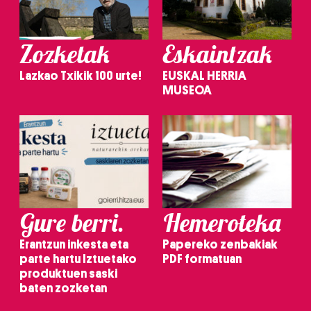
Zozketak
Eskaintzak
Lazkao Txikik 100 urte!
EUSKAL HERRIA
MUSEOA
Gure berri.
Hemeroteka
Erantzun inkesta eta
Papereko zenbakiak
parte hartu Iztuetako
PDF formatuan
produktuen saski
baten zozketan