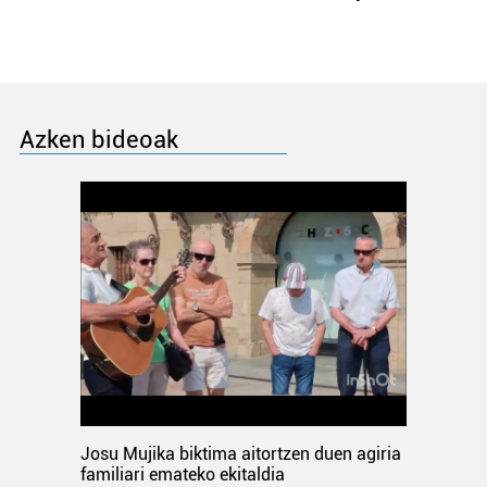
Azken bideoak
Josu Mujika biktima aitortzen duen agiria
familiari emateko ekitaldia