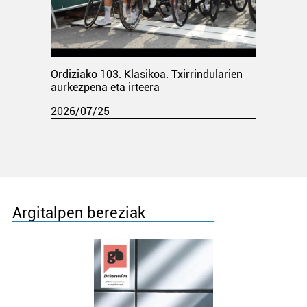
Ordiziako 103. Klasikoa. Txirrindularien
aurkezpena eta irteera
2026/07/25
Argitalpen bereziak