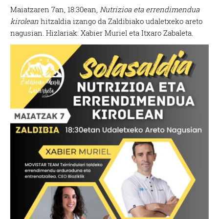
Maiatzaren 7an, 18:30ean,
Nutrizioa eta errendimendua
kirolean
hitzaldia izango da Zaldibiako udaletxeko areto
nagusian. Hizlariak: Xabier Muriel eta Itxaro Zabaleta.