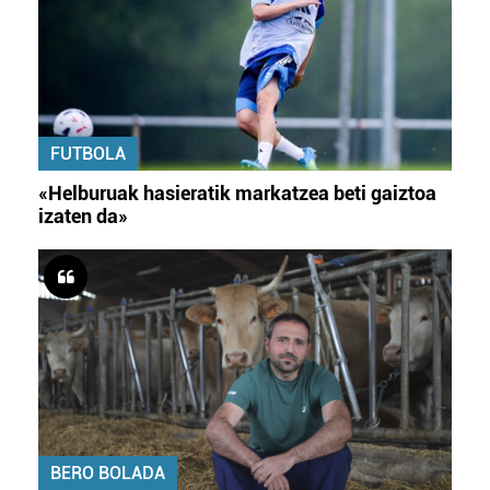
FUTBOLA
«Helburuak hasieratik markatzea beti gaiztoa
izaten da»
BERO BOLADA