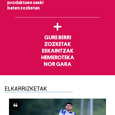
produktuen saski
baten zozketan
+
GURE BERRI
ZOZKETAK
ESKAINTZAK
HEMEROTEKA
NOR GARA
ELKARRIZKETAK