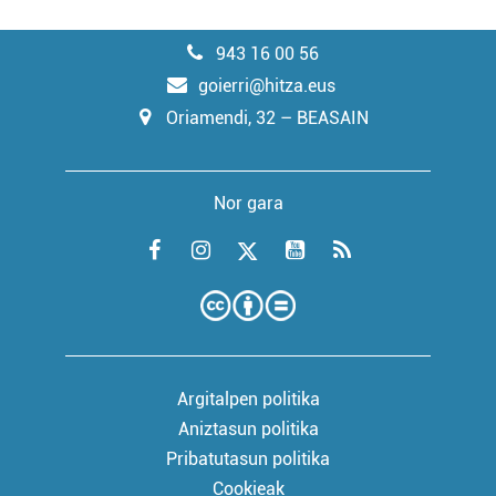
943 16 00 56
goierri@hitza.eus
Oriamendi, 32 – BEASAIN
Nor gara
Argitalpen politika
Aniztasun politika
Pribatutasun politika
Cookieak