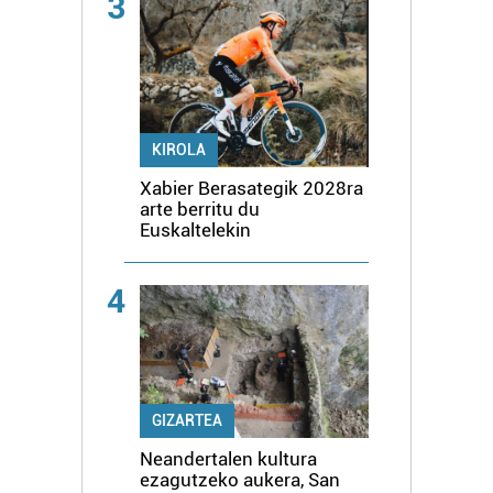
3
KIROLA
Xabier Berasategik 2028ra
arte berritu du
Euskaltelekin
4
GIZARTEA
Neandertalen kultura
ezagutzeko aukera, San