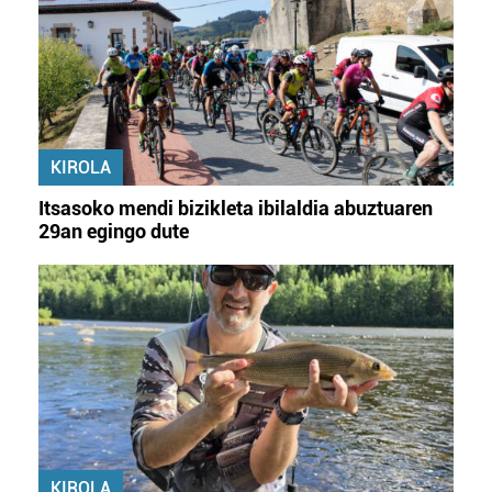
KIROLA
Itsasoko mendi bizikleta ibilaldia abuztuaren
29an egingo dute
KIROLA