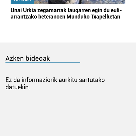
Unai Urkia zegamarrak laugarren egin du euli-
arrantzako beteranoen Munduko Txapelketan
Azken bideoak
Ez da informaziorik aurkitu sartutako
datuekin.