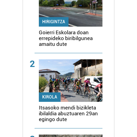
HIRIGINTZA
Goierri Eskolara doan
errepideko biribilgunea
amaitu dute
2
KIROLA
Itsasoko mendi bizikleta
ibilaldia abuztuaren 29an
egingo dute