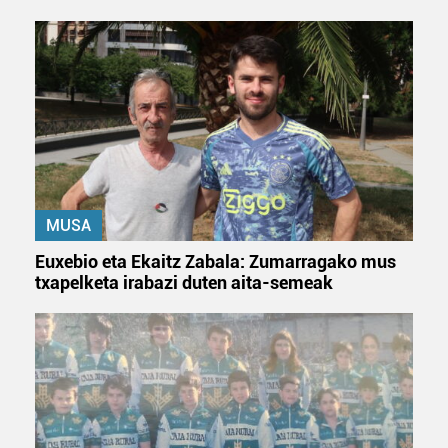
MUSA
Euxebio eta Ekaitz Zabala: Zumarragako mus
txapelketa irabazi duten aita-semeak