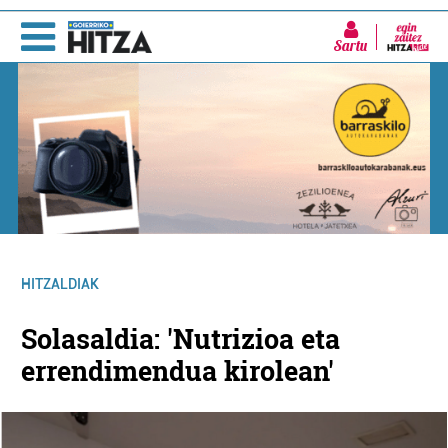
Sartu
HITZALDIAK
Solasaldia: 'Nutrizioa eta
errendimendua kirolean'