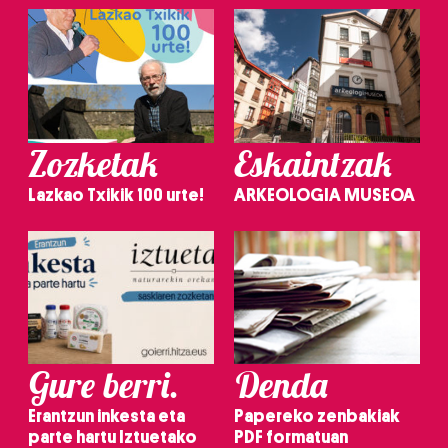
Zozketak
Eskaintzak
Lazkao Txikik 100 urte!
ARKEOLOGIA MUSEOA
Gure berri.
Denda
Erantzun inkesta eta
Papereko zenbakiak
parte hartu Iztuetako
PDF formatuan