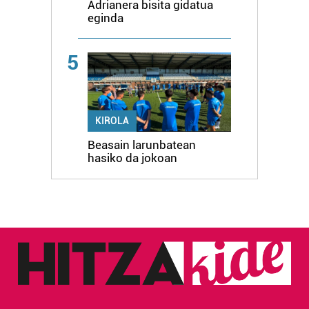
Adrianera bisita gidatua
eginda
5
KIROLA
Beasain larunbatean
hasiko da jokoan