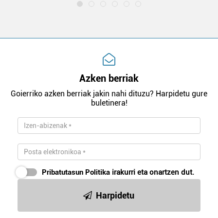
Azken berriak
Goierriko azken berriak jakin nahi dituzu? Harpidetu gure
buletinera!
Pribatutasun Politika
irakurri eta onartzen dut.
Harpidetu