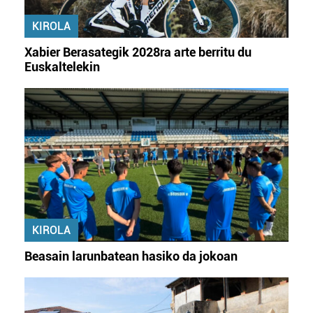
KIROLA
Xabier Berasategik 2028ra arte berritu du
Euskaltelekin
KIROLA
Beasain larunbatean hasiko da jokoan