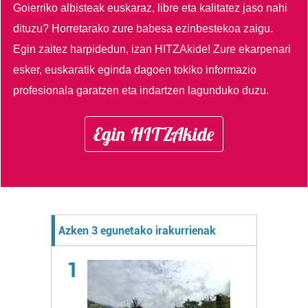
Goierriko albisteak euskaraz, libre eta kalitatez jaso nahi
dituzu?
Horretarako zure babesa ezinbestekoa zaigu.
Egin zaitez harpidedun, izan HITZAkide!
Zure ekarpenari
esker, euskaratik eginda dagoen tokiko informazio
profesionala garatzen eta indartzen lagunduko duzu.
Egin HITZAkide
Azken 3 egunetako irakurrienak
1