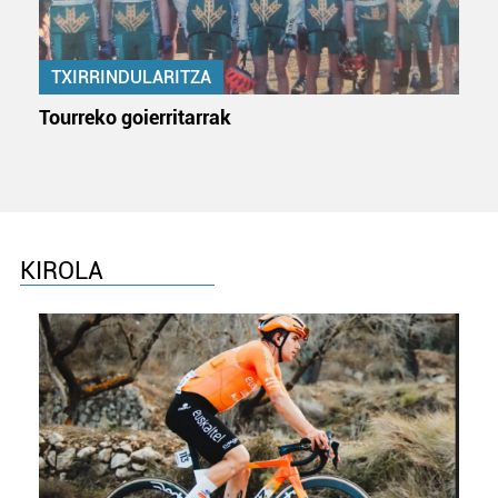
TXIRRINDULARITZA
Tourreko goierritarrak
KIROLA