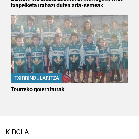
Webgune honek cookie propioak eta hirugarrenen cookie-
txapelketa irabazi duten aita-semeak
fitxategiak erabiltzen ditu. Zure esperientzia eta
zerbitzuak hobetzeko asmoz, cookie teknologiaz
baliatzen gara. Ohar hau onartuz gero, teknologia hori
erabiltzeko baimen esplizitua ematen diguzu.
Gehiago
irakurri
TXIRRINDULARITZA
Tourreko goierritarrak
KIROLA