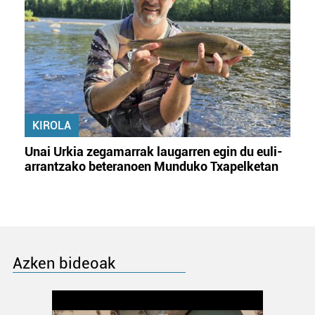
KIROLA
Unai Urkia zegamarrak laugarren egin du euli-
arrantzako beteranoen Munduko Txapelketan
Azken bideoak