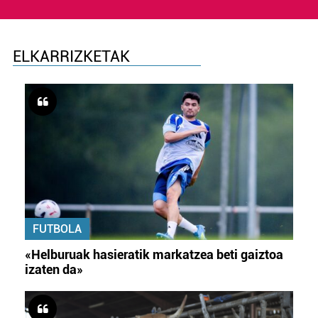
ELKARRIZKETAK
FUTBOLA
«Helburuak hasieratik markatzea beti gaiztoa
izaten da»