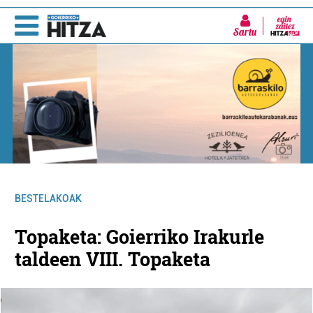
Sartu
BESTELAKOAK
Topaketa: Goierriko Irakurle
taldeen VIII. Topaketa