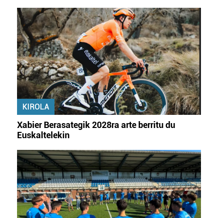
KIROLA
Xabier Berasategik 2028ra arte berritu du
Euskaltelekin