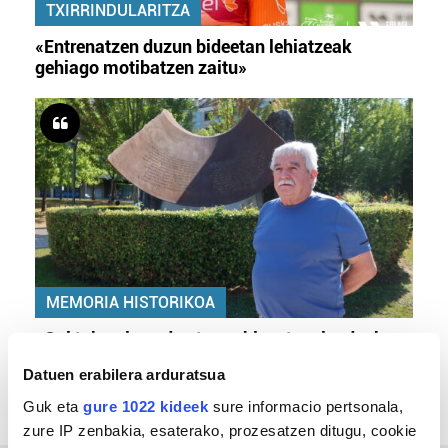
TXIRRINDULARITZA
«Entrenatzen duzun bideetan lehiatzeak
gehiago motibatzen zaitu»
MEMORIA HISTORIKOA
«Gai tabua izan da etxe gehienetan, jendeak
azkeneko momentuan hitz egin du»
Datuen erabilera arduratsua
Guk eta
gure 1022 kideek
sure informacio pertsonala,
zure IP zenbakia, esaterako, prozesatzen ditugu, cookie