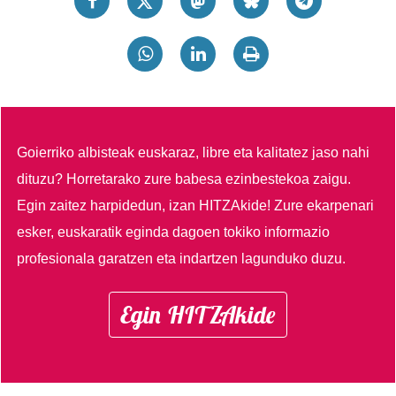
Goierriko albisteak euskaraz, libre eta kalitatez jaso nahi
dituzu?
Horretarako zure babesa ezinbestekoa zaigu.
Egin zaitez harpidedun, izan HITZAkide!
Zure ekarpenari
esker, euskaratik eginda dagoen tokiko informazio
profesionala garatzen eta indartzen lagunduko duzu.
Egin HITZAkide