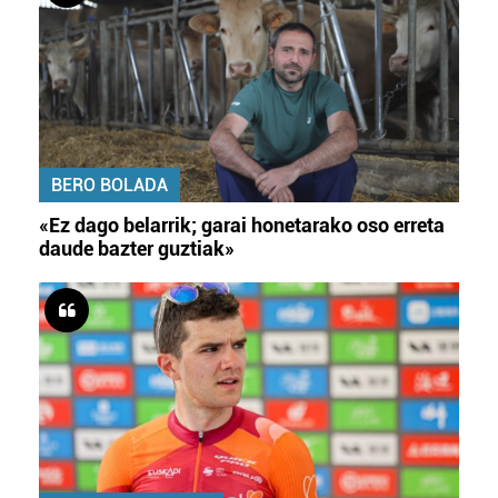
BERO BOLADA
«Ez dago belarrik; garai honetarako oso erreta
daude bazter guztiak»