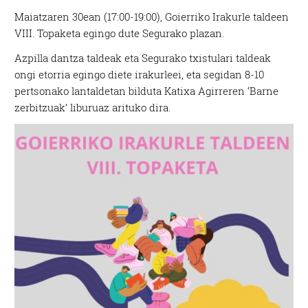
Maiatzaren 30ean (17:00-19:00), Goierriko Irakurle taldeen
VIII. Topaketa egingo dute Segurako plazan.
Azpilla dantza taldeak eta Segurako txistulari taldeak
ongi etorria egingo diete irakurleei, eta segidan 8-10
pertsonako lantaldetan bilduta Katixa Agirreren ‘Barne
zerbitzuak’ liburuaz arituko dira.