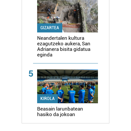
GIZARTEA
Neandertalen kultura
ezagutzeko aukera, San
Adrianera bisita gidatua
eginda
5
KIROLA
Beasain larunbatean
hasiko da jokoan