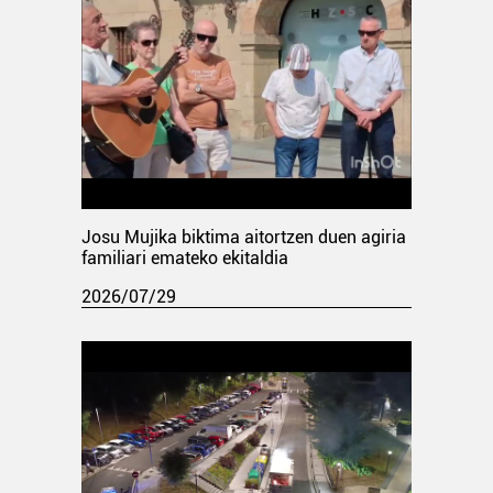
Josu Mujika biktima aitortzen duen agiria
familiari emateko ekitaldia
2026/07/29