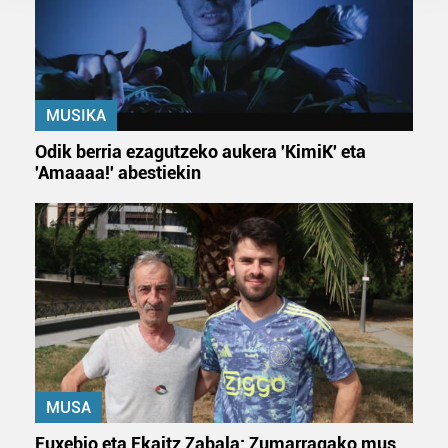
prozesatzen ditugu, zure IP zenbakia, besteak beste,
teknologia erabiliz, cookieak adibidez, iragarki eta eduki
pertsonalizatuak eskaintzeko, iragarkiak eta edukia
neurtzeko, jendeari buruzko informazioa biltzeko eta
MUSIKA
produktuak garatzeko. Zure datuak nork eta zertarako
erabiltzen dituen hauta dezakezu.
Odik berria ezagutzeko aukera 'KimiK' eta
'Amaaaa!' abestiekin
Bazkide batzuek ez dizute baimenik eskatzen, eta beren
interes komertzial legitimoetan babesten dira. Ikusi gure
bazkideen zerrenda, beren ustez zein helburutarako
duten interes legitimoa eta horren aurka nola egin
dezakezun ikusteko.
Lortu zure datu pertsonalak prozesatzeko moduari
buruzko informazio gehiago eta ezarri zure lehentasunak
datuen atalean. Edozein unetan alda edo ken dezakezu
zure baimena Cookieen adierazpenean.
MUSA
Euxebio eta Ekaitz Zabala: Zumarragako mus