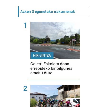
Azken 3 egunetako irakurrienak
1
HIRIGINTZA
Goierri Eskolara doan
errepideko biribilgunea
amaitu dute
2