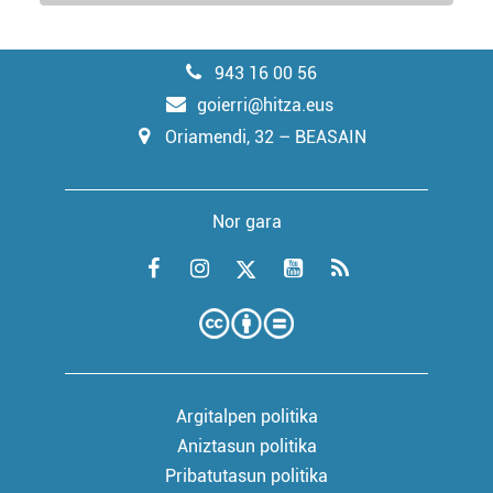
943 16 00 56
goierri@hitza.eus
Oriamendi, 32 – BEASAIN
Nor gara
Argitalpen politika
Aniztasun politika
Pribatutasun politika