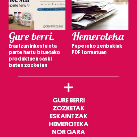
Gure berri.
Hemeroteka
Erantzun inkesta eta
Papereko zenbakiak
parte hartu Iztuetako
PDF formatuan
produktuen saski
baten zozketan
+
GURE BERRI
ZOZKETAK
ESKAINTZAK
HEMEROTEKA
NOR GARA