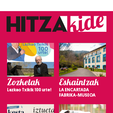
Zozketak
Eskaintzak
Lazkao Txikik 100 urte!
LA ENCARTADA
FABRIKA-MUSEOA