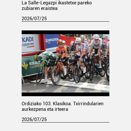
La Salle-Legazpi ikastetxe pareko
zubiaren eraistea
2026/07/25
Ordiziako 103. Klasikoa. Txirrindularien
aurkezpena eta irteera
2026/07/25