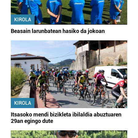
KIROLA
Beasain larunbatean hasiko da jokoan
KIROLA
Itsasoko mendi bizikleta ibilaldia abuztuaren
29an egingo dute