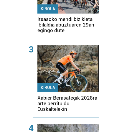
KIROLA
Itsasoko mendi bizikleta
ibilaldia abuztuaren 29an
egingo dute
3
KIROLA
Xabier Berasategik 2028ra
arte berritu du
Euskaltelekin
4