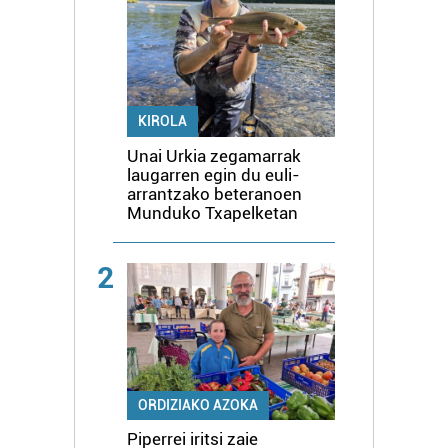
KIROLA
Unai Urkia zegamarrak
laugarren egin du euli-
arrantzako beteranoen
Munduko Txapelketan
2
ORDIZIAKO AZOKA
Piperrei iritsi zaie