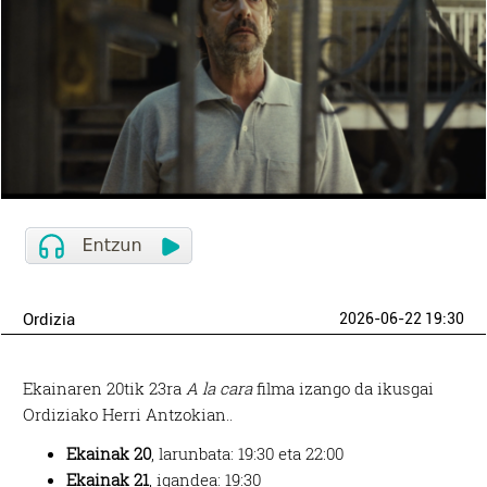
Ordizia
2026-06-22 19:30
Ekainaren 20tik 23ra
A la cara
filma izango da ikusgai
Ordiziako Herri Antzokian..
Ekainak 20
, larunbata: 19:30 eta 22:00
Ekainak 21
, igandea: 19:30