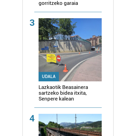
gorritzeko garaia
3
UDALA
Lazkaotik Beasainera
sartzeko bidea itxita,
Senpere kalean
4