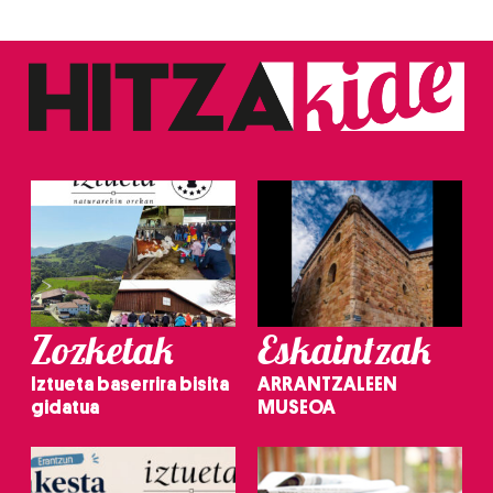
Zozketak
Eskaintzak
Iztueta baserrira bisita
ARRANTZALEEN
gidatua
MUSEOA