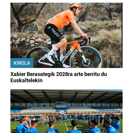
KIROLA
Xabier Berasategik 2028ra arte berritu du
Euskaltelekin