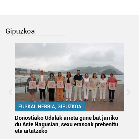
Gipuzkoa
EUSKAL HERRIA, GIPUZKOA
Donostiako Udalak arreta gune bat jarriko
Ur
du Aste Nagusian, sexu erasoak prebenitu
es
eta artatzeko
lu