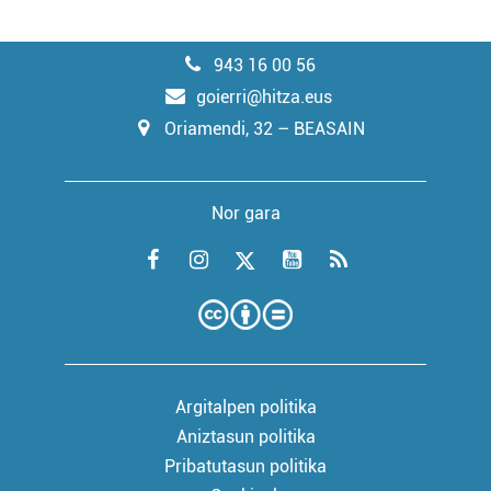
943 16 00 56
goierri@hitza.eus
Oriamendi, 32 – BEASAIN
Nor gara
Argitalpen politika
Aniztasun politika
Pribatutasun politika