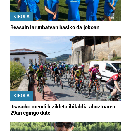
KIROLA
Beasain larunbatean hasiko da jokoan
KIROLA
Itsasoko mendi bizikleta ibilaldia abuztuaren
29an egingo dute