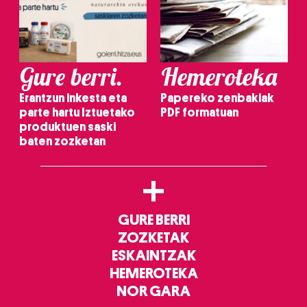
Gure berri.
Hemeroteka
Erantzun inkesta eta
Papereko zenbakiak
parte hartu Iztuetako
PDF formatuan
produktuen saski
baten zozketan
+
GURE BERRI
ZOZKETAK
ESKAINTZAK
HEMEROTEKA
NOR GARA