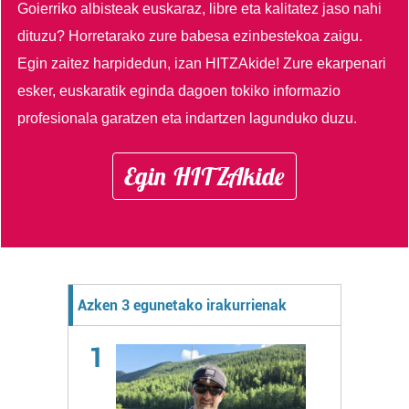
Goierriko albisteak euskaraz, libre eta kalitatez jaso nahi
dituzu?
Horretarako zure babesa ezinbestekoa zaigu.
Egin zaitez harpidedun, izan HITZAkide!
Zure ekarpenari
esker, euskaratik eginda dagoen tokiko informazio
profesionala garatzen eta indartzen lagunduko duzu.
Egin HITZAkide
Azken 3 egunetako irakurrienak
1