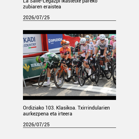
La Salle-Legazpi ikastetxe pareko
zubiaren eraistea
2026/07/25
Ordiziako 103. Klasikoa. Txirrindularien
aurkezpena eta irteera
2026/07/25