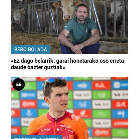
BERO BOLADA
«Ez dago belarrik; garai honetarako oso erreta
daude bazter guztiak»