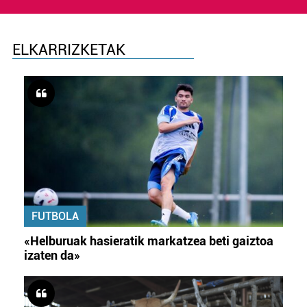
ELKARRIZKETAK
FUTBOLA
«Helburuak hasieratik markatzea beti gaiztoa
izaten da»