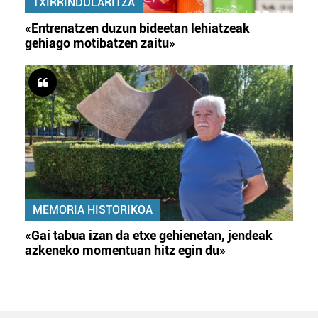
TXIRRINDULARITZA
«Entrenatzen duzun bideetan lehiatzeak
gehiago motibatzen zaitu»
MEMORIA HISTORIKOA
«Gai tabua izan da etxe gehienetan, jendeak
azkeneko momentuan hitz egin du»