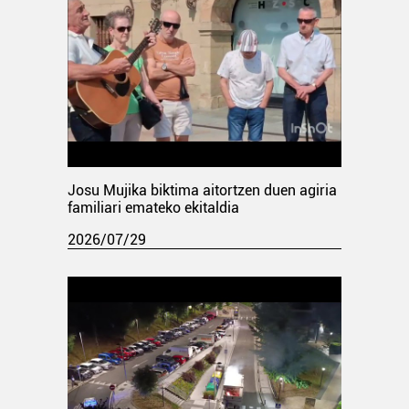
Josu Mujika biktima aitortzen duen agiria
familiari emateko ekitaldia
2026/07/29