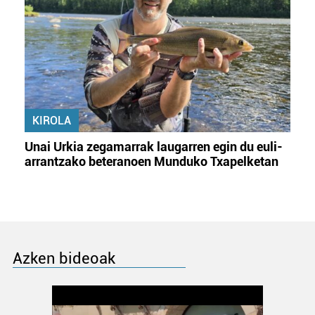
KIROLA
Unai Urkia zegamarrak laugarren egin du euli-
arrantzako beteranoen Munduko Txapelketan
Azken bideoak