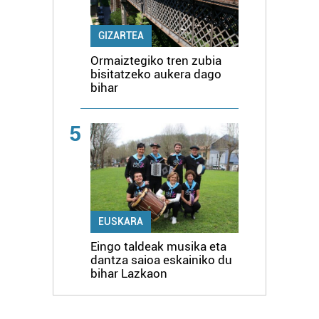
GIZARTEA
Ormaiztegiko tren zubia
bisitatzeko aukera dago
bihar
5
EUSKARA
Eingo taldeak musika eta
dantza saioa eskainiko du
bihar Lazkaon