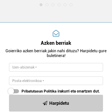
Azken berriak
Goierriko azken berriak jakin nahi dituzu? Harpidetu gure
buletinera!
Pribatutasun Politika
irakurri eta onartzen dut.
Harpidetu