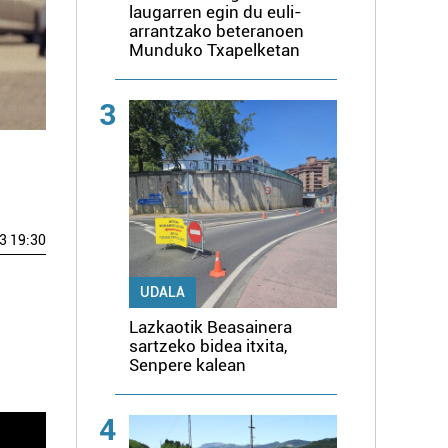
laugarren egin du euli-
arrantzako beteranoen
Munduko Txapelketan
3
3 19:30
UDALA
Lazkaotik Beasainera
sartzeko bidea itxita,
Senpere kalean
4