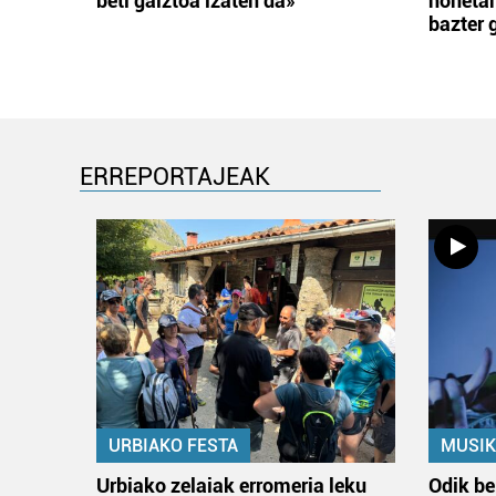
beti gaiztoa izaten da»
honetar
bazter 
ERREPORTAJEAK
URBIAKO FESTA
MUSIK
Urbiako zelaiak erromeria leku
Odik be