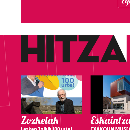
Eg
Zozketak
Eskaintz
Lazkao Txikik 100 urte!
TXAKOLIN MUSE