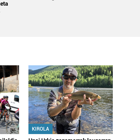
eta
k
KIROLA