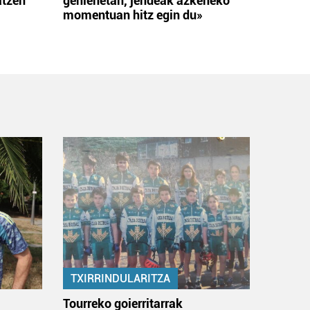
atzen
gehienetan, jendeak azkeneko
momentuan hitz egin du»
TXIRRINDULARITZA
:
Tourreko goierritarrak