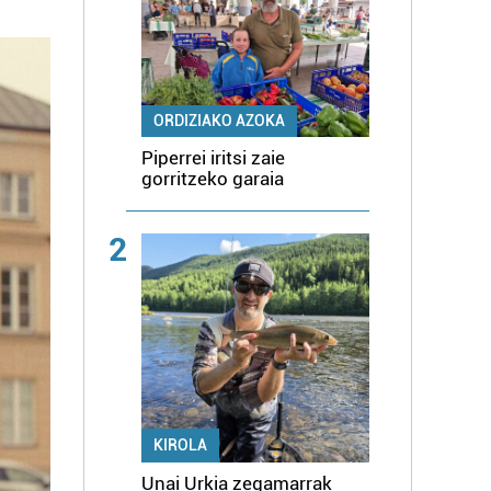
ORDIZIAKO AZOKA
Piperrei iritsi zaie
gorritzeko garaia
2
KIROLA
Unai Urkia zegamarrak