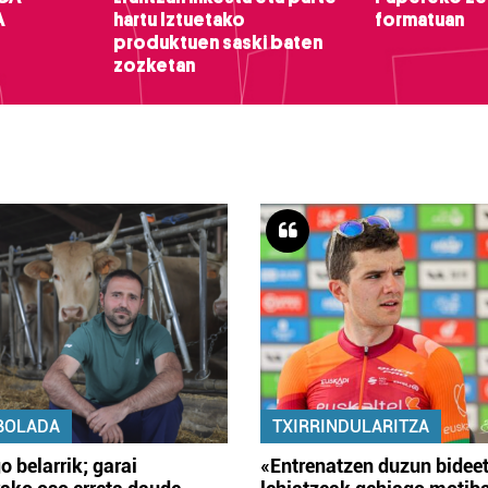
A
hartu Iztuetako
formatuan
produktuen saski baten
zozketan
BOLADA
TXIRRINDULARITZA
o belarrik; garai
«Entrenatzen duzun bidee