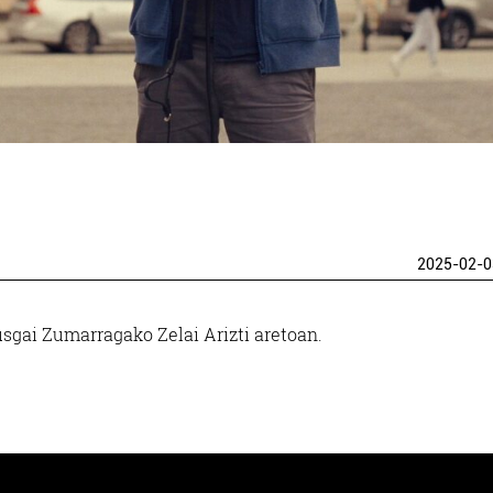
2025-02-0
usgai Zumarragako Zelai Arizti aretoan.