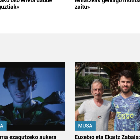
ako oso erreta daude
lehiatzeak gehiago motib
guztiak»
zaitu»
A
MUSA
rria ezagutzeko aukera
Euxebio eta Ekaitz Zabala