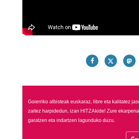
Goierriko albisteak euskaraz, libre eta kalitatez ja
zaitez harpidedun, izan HITZAkide!
Zure ekarpenar
garatzen eta indartzen lagunduko duzu.