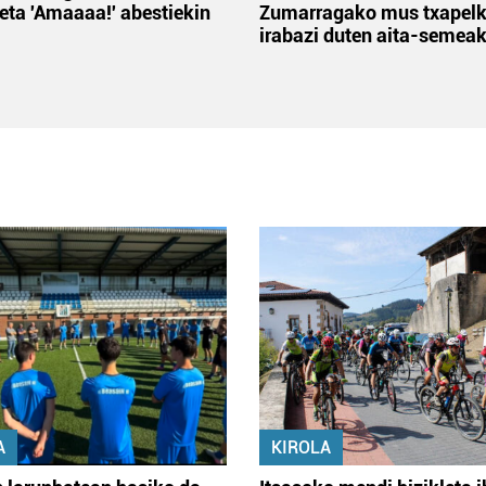
 eta 'Amaaaa!' abestiekin
Zumarragako mus txapelk
irabazi duten aita-semea
A
KIROLA