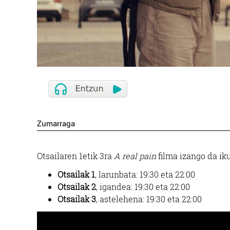
Zumarraga
Otsailaren 1etik 3ra
A real pain
filma izango da ik
Otsailak 1
, larunbata: 19:30 eta 22:00
Otsailak 2
, igandea: 19:30 eta 22:00
Otsailak 3
, astelehena: 19:30 eta 22:00