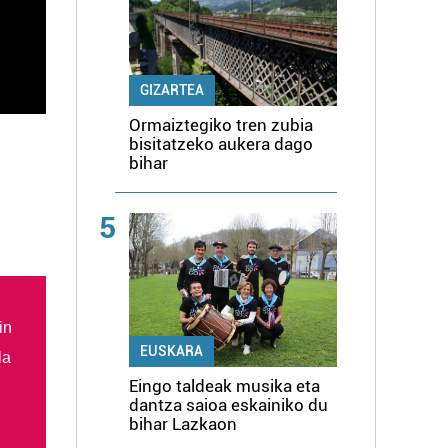
GIZARTEA
Ormaiztegiko tren zubia
bisitatzeko aukera dago
bihar
5
in
EUSKARA
la
Eingo taldeak musika eta
dantza saioa eskainiko du
bihar Lazkaon