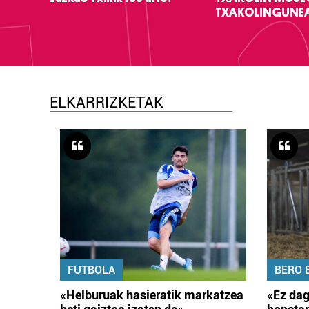
TXAKOLINGUNE
ELKARRIZKETAK
FUTBOLA
BERO 
«Helburuak hasieratik markatzea
«Ez dag