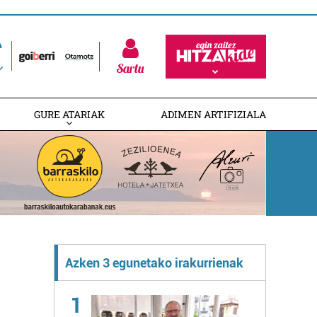
Sartu
GURE ATARIAK
ADIMEN ARTIFIZIALA
Azken 3 egunetako irakurrienak
1