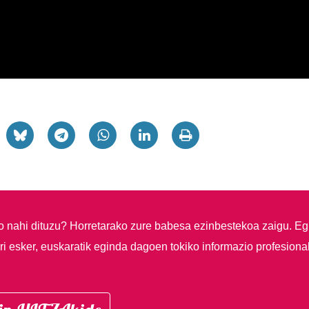
so nahi dituzu?
Horretarako zure babesa ezinbestekoa zaigu. Eg
i esker, euskaratik eginda dagoen tokiko informazio profesiona