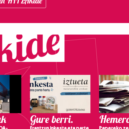
in HITZAkide
ak
Gure berri.
Hemero
OA-
Erantzun inkesta eta parte
Papereko ze