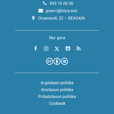
943 16 00 56
goierri@hitza.eus
Oriamendi, 32 – BEASAIN
Nor gara
Argitalpen politika
Aniztasun politika
Pribatutasun politika
Cookieak