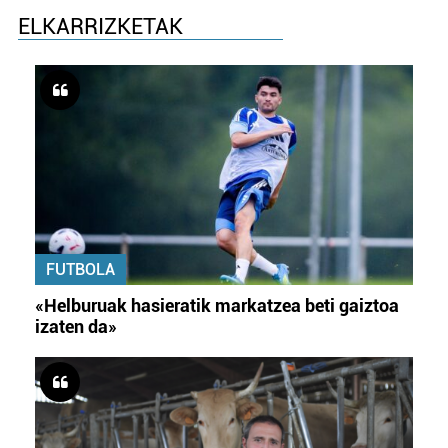
ELKARRIZKETAK
FUTBOLA
«Helburuak hasieratik markatzea beti gaiztoa
izaten da»