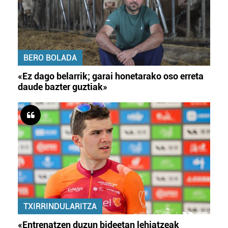
BERO BOLADA
«Ez dago belarrik; garai honetarako oso erreta
daude bazter guztiak»
TXIRRINDULARITZA
«Entrenatzen duzun bideetan lehiatzeak