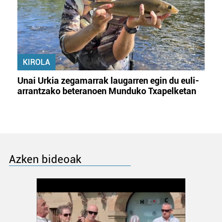
KIROLA
Unai Urkia zegamarrak laugarren egin du euli-
arrantzako beteranoen Munduko Txapelketan
Azken bideoak