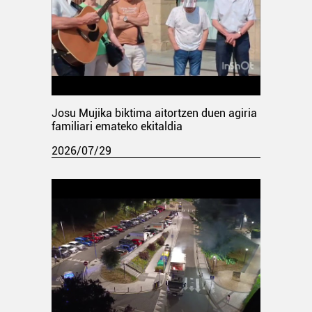
Josu Mujika biktima aitortzen duen agiria
familiari emateko ekitaldia
2026/07/29