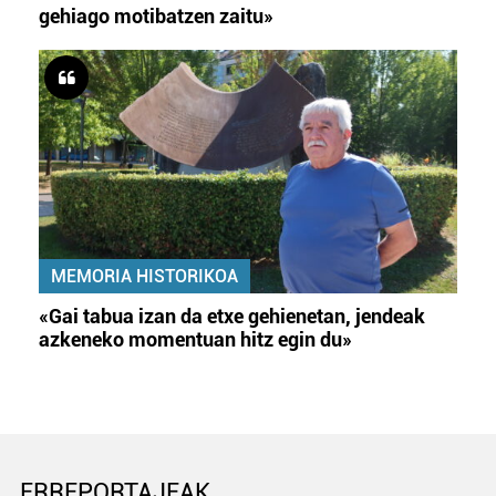
gehiago motibatzen zaitu»
MEMORIA HISTORIKOA
«Gai tabua izan da etxe gehienetan, jendeak
azkeneko momentuan hitz egin du»
ERREPORTAJEAK