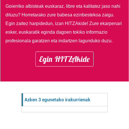
Goierriko albisteak euskaraz, libre eta kalitatez jaso nahi
dituzu?
Horretarako zure babesa ezinbestekoa zaigu.
Egin zaitez harpidedun, izan HITZAkide!
Zure ekarpenari
esker, euskaratik eginda dagoen tokiko informazio
profesionala garatzen eta indartzen lagunduko duzu.
Egin HITZAkide
Azken 3 egunetako irakurrienak