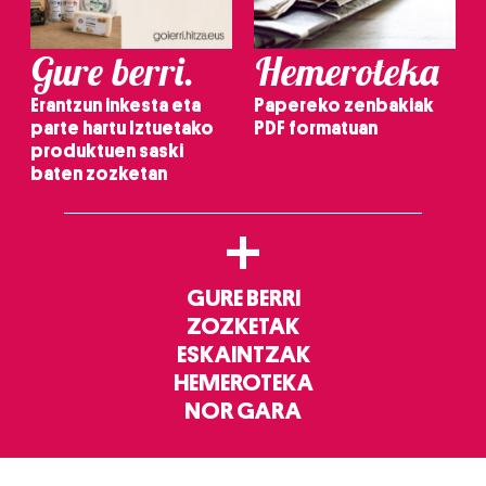
Gure berri.
Hemeroteka
Erantzun inkesta eta
Papereko zenbakiak
parte hartu Iztuetako
PDF formatuan
produktuen saski
baten zozketan
+
GURE BERRI
ZOZKETAK
ESKAINTZAK
HEMEROTEKA
NOR GARA