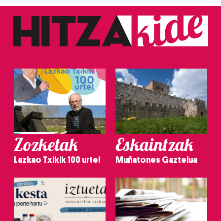
Zozketak
Eskaintzak
Lazkao Txikik 100 urte!
Muñatones Gaztelua