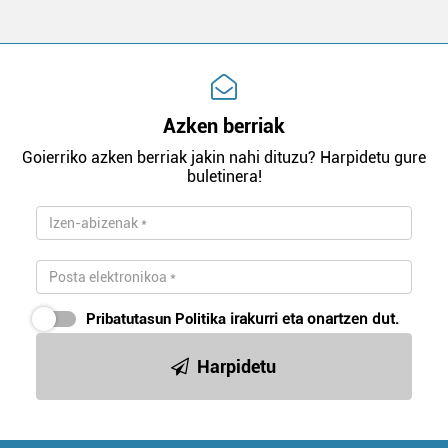
Azken berriak
Goierriko azken berriak jakin nahi dituzu? Harpidetu gure
buletinera!
Pribatutasun Politika
irakurri eta onartzen dut.
Harpidetu