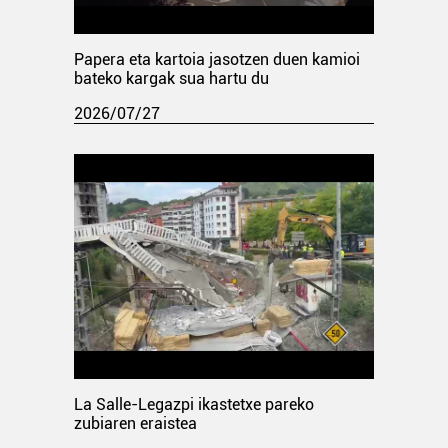
Papera eta kartoia jasotzen duen kamioi
bateko kargak sua hartu du
2026/07/27
La Salle-Legazpi ikastetxe pareko
zubiaren eraistea