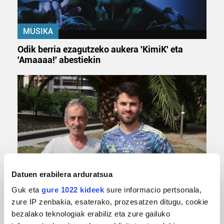
MUSIKA
Odik berria ezagutzeko aukera 'KimiK' eta
'Amaaaa!' abestiekin
Datuen erabilera arduratsua
MUSA
Guk eta
gure 1022 kideek
sure informacio pertsonala,
Euxebio eta Ekaitz Zabala: Zumarragako mus
zure IP zenbakia, esaterako, prozesatzen ditugu, cookie
txapelketa irabazi duten aita-semeak
bezalako teknologiak erabiliz eta zure gailuko