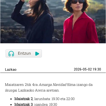
Lazkao
2026-05-02 19:30
Maiatzaren 2tik 4ra
Amarga Navidad
filma izango da
ikusgai Lazkaoko Areria aretoan.
Maiatzak 2
, larunbata: 19:30 eta 22:00
Maiatzak 3
, igandea: 19:30