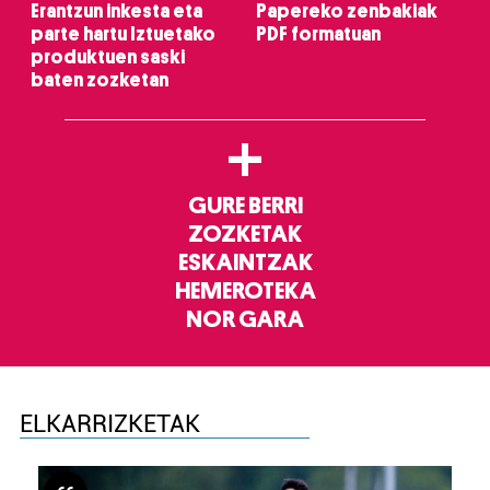
Erantzun inkesta eta
Papereko zenbakiak
parte hartu Iztuetako
PDF formatuan
produktuen saski
baten zozketan
+
GURE BERRI
ZOZKETAK
ESKAINTZAK
HEMEROTEKA
NOR GARA
ELKARRIZKETAK