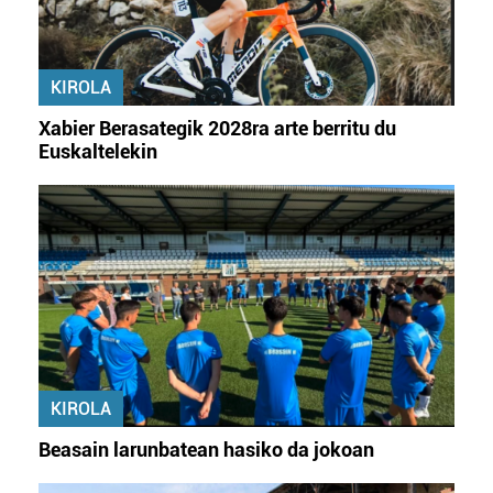
KIROLA
Xabier Berasategik 2028ra arte berritu du
Euskaltelekin
KIROLA
Beasain larunbatean hasiko da jokoan