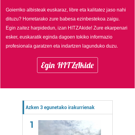
Goierriko albisteak euskaraz, libre eta kalitatez jaso nahi
dituzu?
Horretarako zure babesa ezinbestekoa zaigu.
Egin zaitez harpidedun, izan HITZAkide!
Zure ekarpenari
esker, euskaratik eginda dagoen tokiko informazio
profesionala garatzen eta indartzen lagunduko duzu.
Egin HITZAkide
Azken 3 egunetako irakurrienak
1