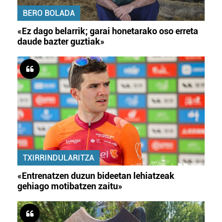
BERO BOLADA
«Ez dago belarrik; garai honetarako oso erreta
daude bazter guztiak»
TXIRRINDULARITZA
«Entrenatzen duzun bideetan lehiatzeak
gehiago motibatzen zaitu»