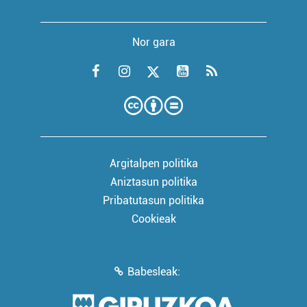
Nor gara
Argitalpen politika
Aniztasun politika
Pribatutasun politika
Cookieak
Babesleak: