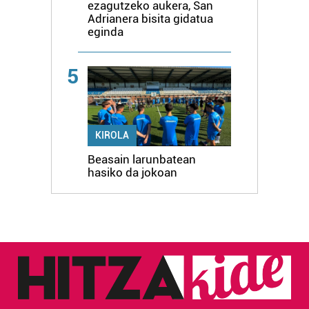
ezagutzeko aukera, San
Adrianera bisita gidatua
eginda
5
KIROLA
Beasain larunbatean
hasiko da jokoan