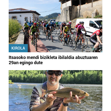
KIROLA
Itsasoko mendi bizikleta ibilaldia abuztuaren
29an egingo dute