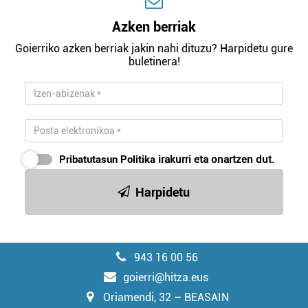
Azken berriak
Goierriko azken berriak jakin nahi dituzu? Harpidetu gure
buletinera!
Pribatutasun Politika
irakurri eta onartzen dut.
Harpidetu
943 16 00 56
goierri@hitza.eus
Oriamendi, 32 – BEASAIN