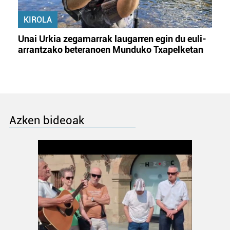
KIROLA
Unai Urkia zegamarrak laugarren egin du euli-
arrantzako beteranoen Munduko Txapelketan
Azken bideoak