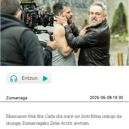
Zumarraga
2026-06-08 19:30
Ekainaren 6tik 8ra
Cada dia nace un listo
filma izango da
ikusgai Zumarragako Zelai Arizti aretoan.