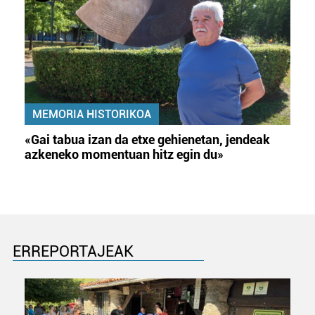
MEMORIA HISTORIKOA
«Gai tabua izan da etxe gehienetan, jendeak
azkeneko momentuan hitz egin du»
ERREPORTAJEAK