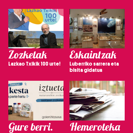
Zozketak
Eskaintzak
Lazkao Txikik 100 urte!
Luberriko sarrera eta
bisita gidatua
Gure berri.
Hemeroteka