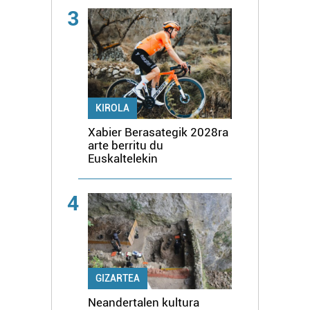
3
KIROLA
Xabier Berasategik 2028ra
arte berritu du
Euskaltelekin
4
GIZARTEA
Neandertalen kultura