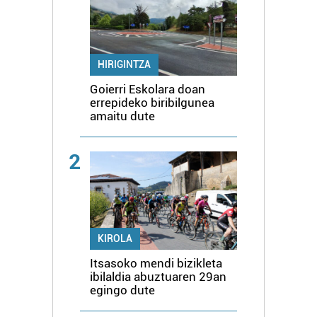
HIRIGINTZA
Goierri Eskolara doan
errepideko biribilgunea
amaitu dute
2
KIROLA
Itsasoko mendi bizikleta
ibilaldia abuztuaren 29an
egingo dute