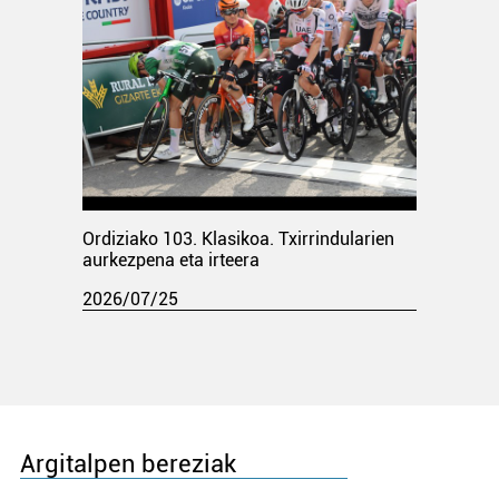
Ordiziako 103. Klasikoa. Txirrindularien
aurkezpena eta irteera
2026/07/25
Argitalpen bereziak