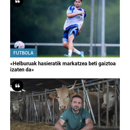
FUTBOLA
«Helburuak hasieratik markatzea beti gaiztoa
izaten da»