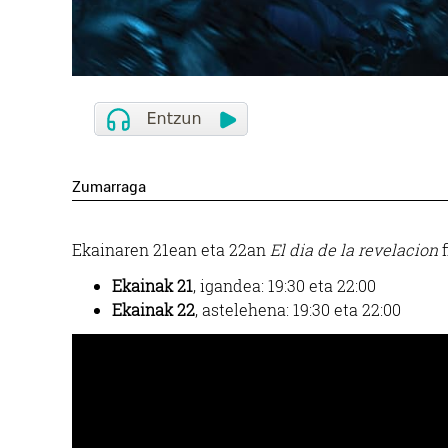
Zumarraga
Ekainaren 21ean eta 22an
El dia de la revelacion
f
Ekainak 21
, igandea: 19:30 eta 22:00
Ekainak 22
, astelehena: 19:30 eta 22:00