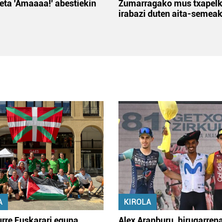
 eta 'Amaaaa!' abestiekin
Zumarragako mus txapelk
irabazi duten aita-semea
A
KIROLA
rre Euskarari eguna
Alex Aranburu, hirugarren