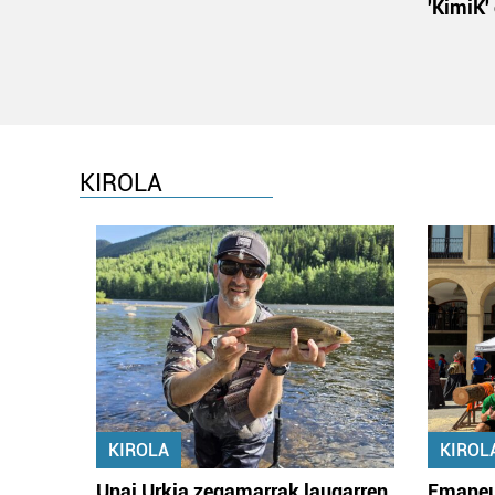
'KimiK'
KIROLA
KIROLA
KIROL
Unai Urkia zegamarrak laugarren
Emaneu