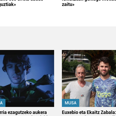
guztiak»
zaitu»
A
MUSA
rria ezagutzeko aukera
Euxebio eta Ekaitz Zabala