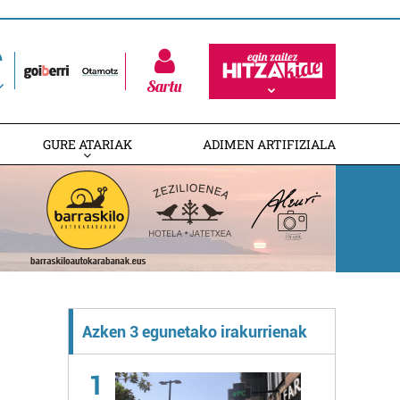
Sartu
GURE ATARIAK
ADIMEN ARTIFIZIALA
Azken 3 egunetako irakurrienak
1