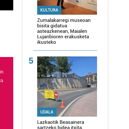
KULTURA
Zumalakarregi museoan
bisita gidatua
asteazkenean, Maialen
Lujanbioren erakusketa
ikusteko
5
in
la
UDALA
Lazkaotik Beasainera
sartzeko bidea itxita,