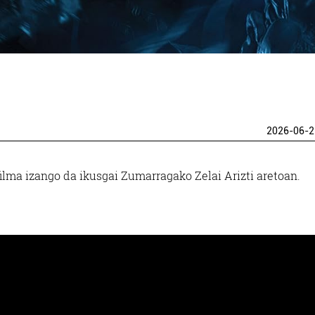
2026-06-2
ilma izango da ikusgai Zumarragako Zelai Arizti aretoan.