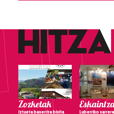
Zozketak
Eskaintz
Iztueta baserrira bisita
Luberriko sarrera