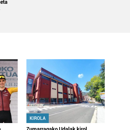
eta
k
KIROLA
a
Zumarragako Udalak kirol