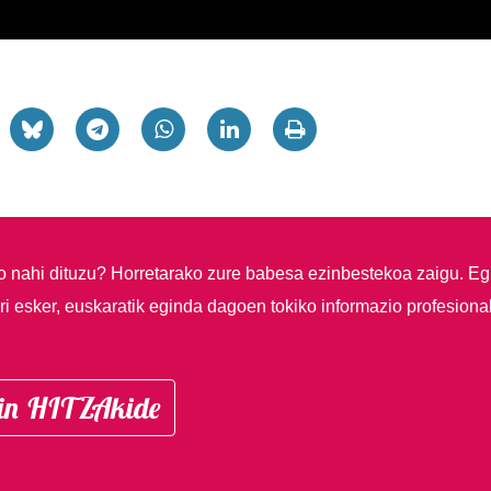
so nahi dituzu?
Horretarako zure babesa ezinbestekoa zaigu. Eg
i esker, euskaratik eginda dagoen tokiko informazio profesiona
in HITZAkide