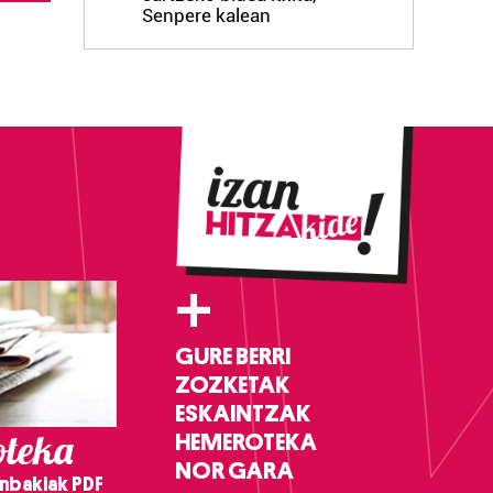
Senpere kalean
+
GURE BERRI
ZOZKETAK
ESKAINTZAK
teka
HEMEROTEKA
NOR GARA
nbakiak PDF