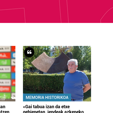
MEMORIA HISTORIKOA
tan
«Gai tabua izan da etxe
atzen
gehienetan, jendeak azkeneko