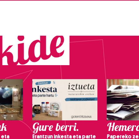
ak
Gure berri.
Hemero
 eta
Erantzun inkesta eta parte
Papereko ze