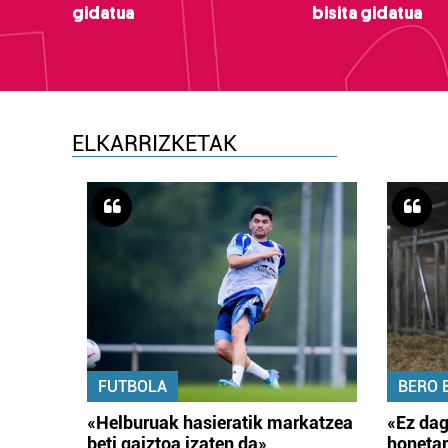
gidatua
bisita gidatua
ELKARRIZKETAK
FUTBOLA
BERO 
«Helburuak hasieratik markatzea
«Ez dag
beti gaiztoa izaten da»
honetar