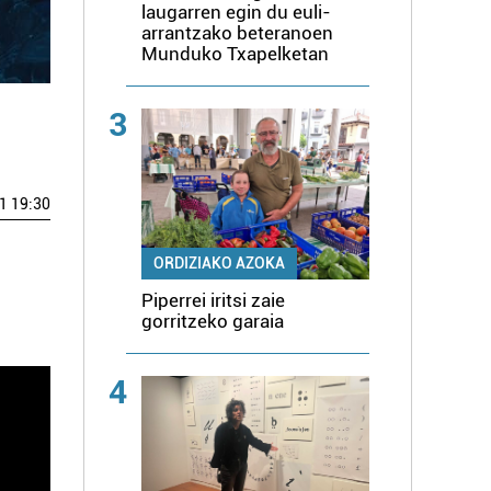
laugarren egin du euli-
arrantzako beteranoen
Munduko Txapelketan
3
1 19:30
ORDIZIAKO AZOKA
Piperrei iritsi zaie
gorritzeko garaia
4