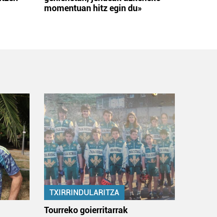
momentuan hitz egin du»
TXIRRINDULARITZA
:
Tourreko goierritarrak