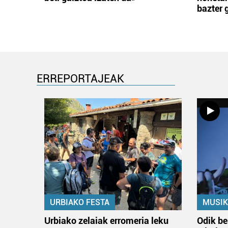
bazter 
ERREPORTAJEAK
URBIAKO FESTA
MUSIK
Urbiako zelaiak erromeria leku
Odik be