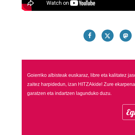
Goierriko albisteak euskaraz, libre eta kalitatez ja
zaitez harpidedun, izan HITZAkide!
Zure ekarpenar
garatzen eta indartzen lagunduko duzu.
Eg