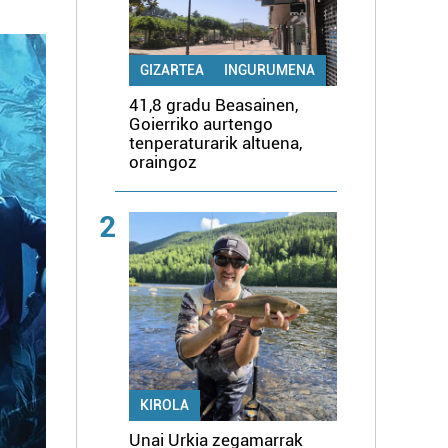
GIZARTEA
INGURUMENA
41,8 gradu Beasainen,
Goierriko aurtengo
tenperaturarik altuena,
oraingoz
2
KIROLA
Unai Urkia zegamarrak