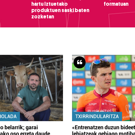
hartu Iztuetako
formatuan
produktuen saski baten
zozketan
BOLADA
TXIRRINDULARITZA
o belarrik; garai
«Entrenatzen duzun bidee
ako oso erreta daude
lehiatzeak gehiago motib