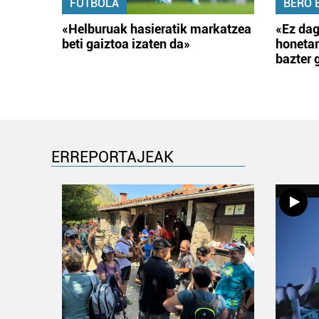
FUTBOLA
BERO 
«Helburuak hasieratik markatzea
«Ez dag
beti gaiztoa izaten da»
honetar
bazter 
ERREPORTAJEAK