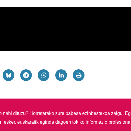
so nahi dituzu?
Horretarako zure babesa ezinbestekoa zaigu. Eg
i esker, euskaratik eginda dagoen tokiko informazio profesiona