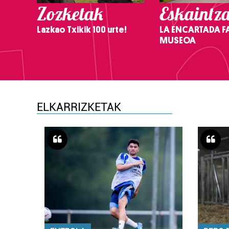
Zozketak
Eskaintz
Lazkao Txikik 100 urte!
LA ENCARTADA F
MUSEOA
ELKARRIZKETAK