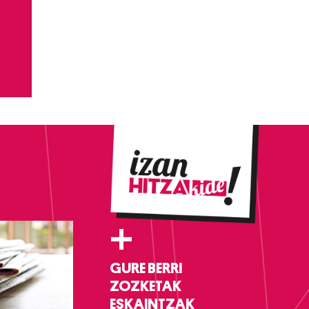
+
GURE BERRI
ZOZKETAK
ESKAINTZAK