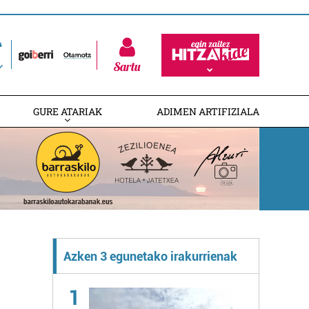
Sartu
GURE ATARIAK
ADIMEN ARTIFIZIALA
Azken 3 egunetako irakurrienak
1