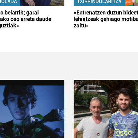
BOLADA
TXIRRINDULARITZA
o belarrik; garai
«Entrenatzen duzun bidee
ako oso erreta daude
lehiatzeak gehiago motib
guztiak»
zaitu»