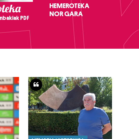
teka
HEMEROTEKA
NOR GARA
nbakiak PDF