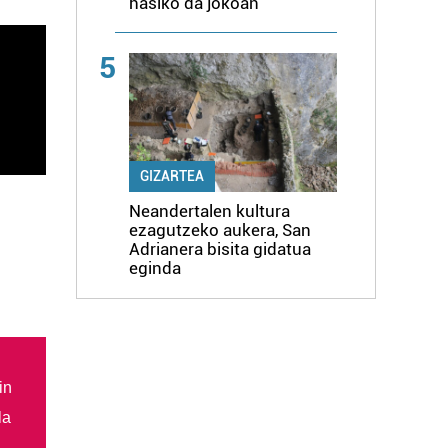
hasiko da jokoan
5
GIZARTEA
Neandertalen kultura
ezagutzeko aukera, San
Adrianera bisita gidatua
eginda
in
la