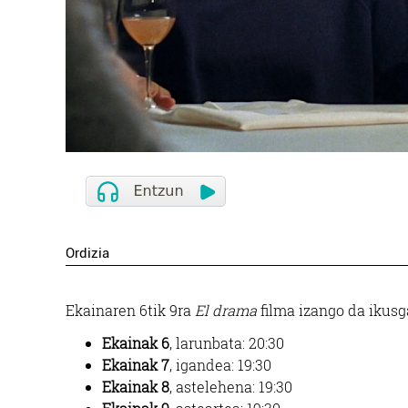
Ordizia
Ekainaren 6tik 9ra
El drama
filma izango da ikusg
Ekainak 6
, larunbata: 20:30
Ekainak 7
, igandea: 19:30
Ekainak 8
, astelehena: 19:30