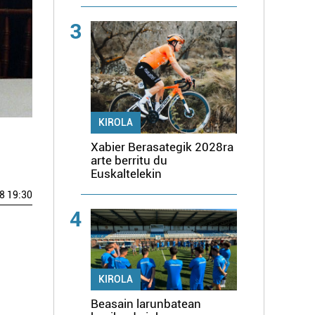
3
KIROLA
Xabier Berasategik 2028ra
arte berritu du
Euskaltelekin
8 19:30
4
KIROLA
Beasain larunbatean