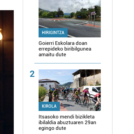
HIRIGINTZA
Goierri Eskolara doan
errepideko biribilgunea
amaitu dute
2
KIROLA
Itsasoko mendi bizikleta
ibilaldia abuztuaren 29an
egingo dute