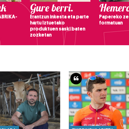
ak
Gure berri.
Hemero
ABRIKA-
Erantzun inkesta eta parte
Papereko ze
hartu Iztuetako
formatuan
produktuen saski baten
zozketan