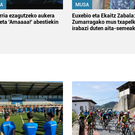
A
MUSA
rria ezagutzeko aukera
Euxebio eta Ekaitz Zabala
 eta 'Amaaaa!' abestiekin
Zumarragako mus txapelk
irabazi duten aita-semea