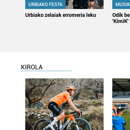
URBIAKO FESTA
MUSIK
Urbiako zelaiak erromeria leku
Odik be
'KimiK'
KIROLA