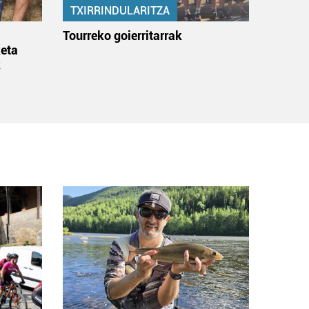
TXIRRINDULARITZA
:
Tourreko goierritarrak
eta
k