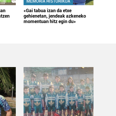
MEMORIA HISTORIKOA
tan
«Gai tabua izan da etxe
atzen
gehienetan, jendeak azkeneko
momentuan hitz egin du»