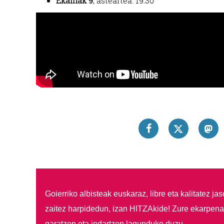
Ekainak 9
, asteartea: 19:30
Goierriko albisteak euskaraz, libre eta kalitatez ja
zaitez harpidedun, izan HITZAkide!
Zure ekarpenar
garatzen eta indartzen lagunduko duzu.