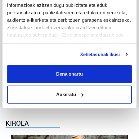
informazioak azitzen dugu publizitate eta eduki
pertsonalizatua, publizitatearen eta edukiaren neurketa,
audientzia-ikerketa eta zerbitzuen garapena eskaintzeko.
Zure datuak nork eta zertarako erabiltzen dituen
hautatzeko aukera duzu. Zure onespena aldatzen edo
deuseztatzen ahal duzu edozein momentutan, Cookie
deklaraziotik edo Privacy triggerean klikatuz.
Xehetasunak ikusi
If you allow, we would also like to:
TXIRRINDULARITZA
Collect information about your geographical
Dena onartu
Tourreko goierritarrak
location which can be accurate to within several
meters
Aukeratu
Identify your device by actively scanning it for
specific characteristics (fingerprinting)
Find out more about how your personal data is processed
and set your preferences in the
details section
.
KIROLA
Guk eta gure bazkideek zure datu pertsonalak