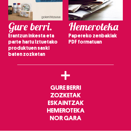
Gure berri.
Hemeroteka
Erantzun inkesta eta
Papereko zenbakiak
parte hartu Iztuetako
PDF formatuan
produktuen saski
baten zozketan
+
GURE BERRI
ZOZKETAK
ESKAINTZAK
HEMEROTEKA
NOR GARA