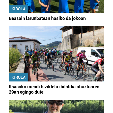
fitxategiak erabiltzen ditu. Zure esperientzia eta
KIROLA
zerbitzuak hobetzeko asmoz, cookie teknologiaz
baliatzen gara. Ohar hau onartuz gero, teknologia hori
Beasain larunbatean hasiko da jokoan
erabiltzeko baimen esplizitua ematen diguzu.
Gehiago
irakurri
KIROLA
Itsasoko mendi bizikleta ibilaldia abuztuaren
29an egingo dute