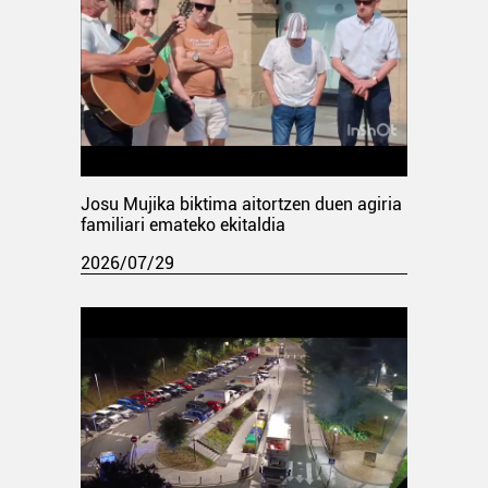
Josu Mujika biktima aitortzen duen agiria
familiari emateko ekitaldia
2026/07/29