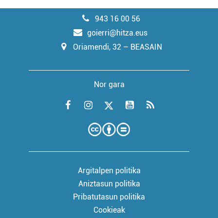
943 16 00 56
goierri@hitza.eus
Oriamendi, 32 – BEASAIN
Nor gara
Argitalpen politika
Aniztasun politika
Pribatutasun politika
Cookieak