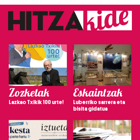
Zozketak
Eskaintzak
Lazkao Txikik 100 urte!
Luberriko sarrera eta
bisita gidatua