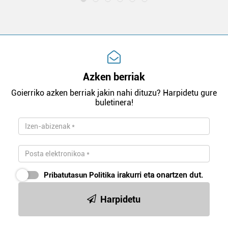
Azken berriak
Goierriko azken berriak jakin nahi dituzu? Harpidetu gure
buletinera!
Pribatutasun Politika
irakurri eta onartzen dut.
Harpidetu