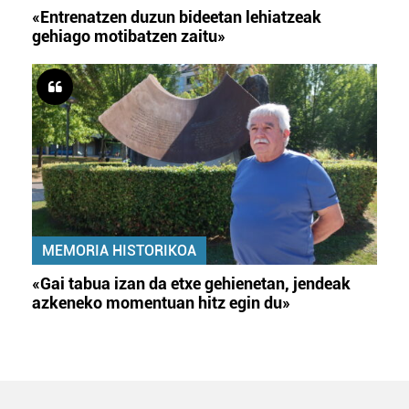
«Entrenatzen duzun bideetan lehiatzeak
gehiago motibatzen zaitu»
MEMORIA HISTORIKOA
«Gai tabua izan da etxe gehienetan, jendeak
azkeneko momentuan hitz egin du»