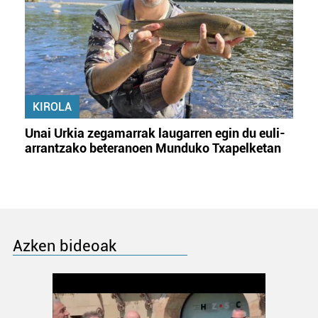
KIROLA
Unai Urkia zegamarrak laugarren egin du euli-
arrantzako beteranoen Munduko Txapelketan
Azken bideoak