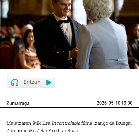
Zumarraga
2026-05-10 19:30
Maiatzaren 9tik 11ra
Incontrolable
filma izango da ikusgai
Zumarragako Zelai Arizti aretoan.