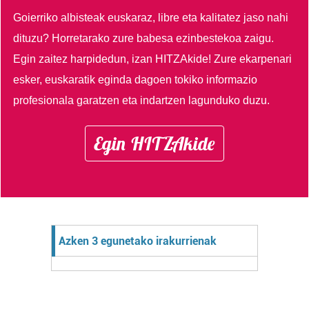
Goierriko albisteak euskaraz, libre eta kalitatez jaso nahi
dituzu?
Horretarako zure babesa ezinbestekoa zaigu.
Egin zaitez harpidedun, izan HITZAkide!
Zure ekarpenari
esker, euskaratik eginda dagoen tokiko informazio
profesionala garatzen eta indartzen lagunduko duzu.
Egin HITZAkide
Azken 3 egunetako irakurrienak