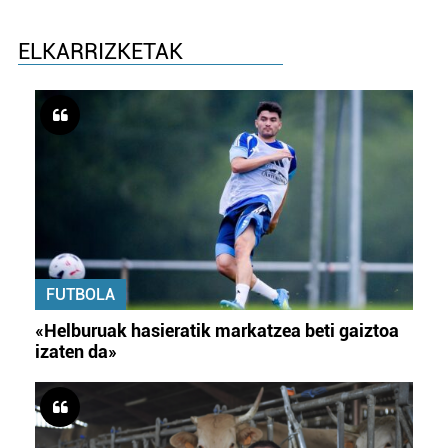
ELKARRIZKETAK
FUTBOLA
«Helburuak hasieratik markatzea beti gaiztoa
izaten da»