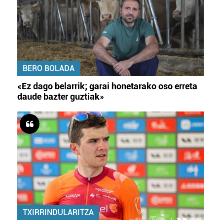
BERO BOLADA
«Ez dago belarrik; garai honetarako oso erreta
daude bazter guztiak»
TXIRRINDULARITZA