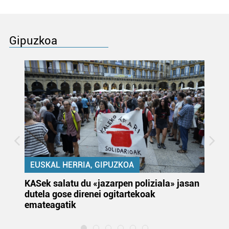
Gipuzkoa
EUSKAL HERRIA, GIPUZKOA
KASek salatu du «jazarpen poliziala» jasan
Pa
dutela gose direnei ogitartekoak
da
emateagatik
«s