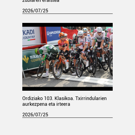
zubiaren eraistea
2026/07/25
Ordiziako 103. Klasikoa. Txirrindularien
aurkezpena eta irteera
2026/07/25