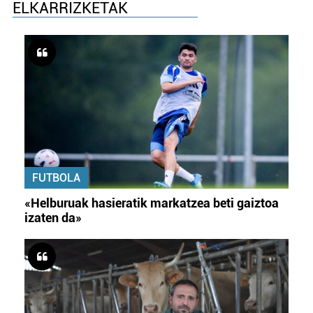
ELKARRIZKETAK
FUTBOLA
«Helburuak hasieratik markatzea beti gaiztoa
izaten da»