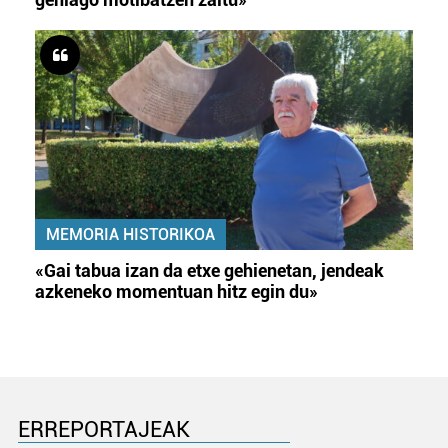
MEMORIA HISTORIKOA
«Gai tabua izan da etxe gehienetan, jendeak
azkeneko momentuan hitz egin du»
ERREPORTAJEAK