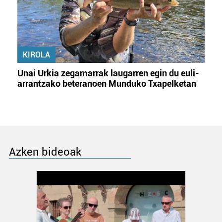
KIROLA
Unai Urkia zegamarrak laugarren egin du euli-
arrantzako beteranoen Munduko Txapelketan
Azken bideoak