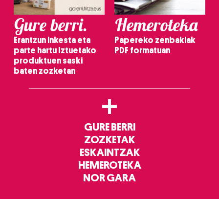
Gure berri.
Hemeroteka
Erantzun inkesta eta
Papereko zenbakiak
parte hartu Iztuetako
PDF formatuan
produktuen saski
baten zozketan
+
GURE BERRI
ZOZKETAK
ESKAINTZAK
HEMEROTEKA
NOR GARA