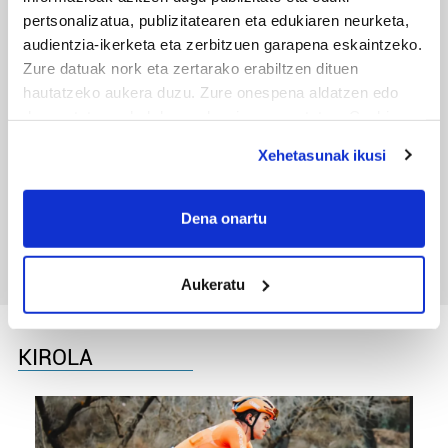
pertsonalizatua, publizitatearen eta edukiaren neurketa,
audientzia-ikerketa eta zerbitzuen garapena eskaintzeko.
Zure datuak nork eta zertarako erabiltzen dituen
hautatzeko aukera duzu. Zure onespena aldatzen edo
deuseztatzen ahal duzu edozein momentutan, Cookie
deklaraziotik edo Privacy triggerean klikatuz.
Xehetasunak ikusi
TXIRRINDULARITZA
If you allow, we would also like to:
Collect information about your geographical
Tourreko goierritarrak
Dena onartu
location which can be accurate to within several
meters
Aukeratu
Identify your device by actively scanning it for
specific characteristics (fingerprinting)
Find out more about how your personal data is processed
KIROLA
and set your preferences in the
details section
.
Guk eta gure bazkideek zure datu pertsonalak
prozesatzen ditugu, zure IP zenbakia, besteak beste,