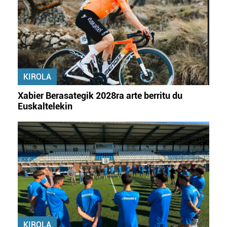
teknologia erabiliz, cookieak adibidez, iragarki eta eduki
pertsonalizatuak eskaintzeko, iragarkiak eta edukia
neurtzeko, jendeari buruzko informazioa biltzeko eta
produktuak garatzeko. Zure datuak nork eta zertarako
erabiltzen dituen hauta dezakezu.
KIROLA
Bazkide batzuek ez dizute baimenik eskatzen, eta beren
interes komertzial legitimoetan babesten dira. Ikusi gure
Xabier Berasategik 2028ra arte berritu du
bazkideen zerrenda, beren ustez zein helburutarako
Euskaltelekin
duten interes legitimoa eta horren aurka nola egin
dezakezun ikusteko.
Lortu zure datu pertsonalak prozesatzeko moduari
buruzko informazio gehiago eta ezarri zure lehentasunak
datuen atalean. Edozein unetan alda edo ken dezakezu
zure baimena Cookieen adierazpenean.
Webgune honek cookie propioak eta hirugarrenen cookie-
KIROLA
fitxategiak erabiltzen ditu. Zure esperientzia eta