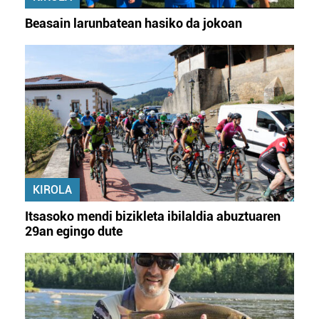
zerbitzuak hobetzeko asmoz, cookie teknologiaz
Beasain larunbatean hasiko da jokoan
baliatzen gara. Ohar hau onartuz gero, teknologia hori
erabiltzeko baimen esplizitua ematen diguzu.
Gehiago
irakurri
KIROLA
Itsasoko mendi bizikleta ibilaldia abuztuaren
29an egingo dute