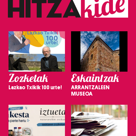
Zozketak
Eskaintzak
Lazkao Txikik 100 urte!
ARRANTZALEEN
MUSEOA