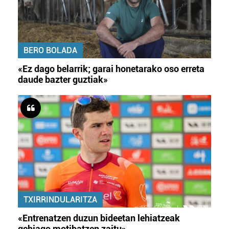
BERO BOLADA
«Ez dago belarrik; garai honetarako oso erreta
daude bazter guztiak»
TXIRRINDULARITZA
«Entrenatzen duzun bideetan lehiatzeak
gehiago motibatzen zaitu»