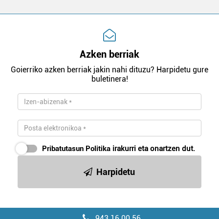
Azken berriak
Goierriko azken berriak jakin nahi dituzu? Harpidetu gure
buletinera!
Pribatutasun Politika
irakurri eta onartzen dut.
Harpidetu
943 16 00 56