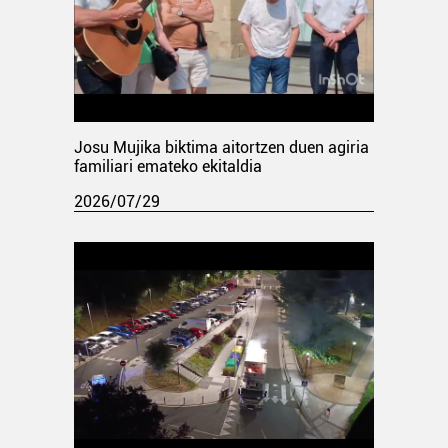
Josu Mujika biktima aitortzen duen agiria
familiari emateko ekitaldia
2026/07/29