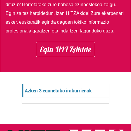
dituzu?
Horretarako zure babesa ezinbestekoa zaigu.
Egin zaitez harpidedun, izan HITZAkide!
Zure ekarpenari
esker, euskaratik eginda dagoen tokiko informazio
profesionala garatzen eta indartzen lagunduko duzu.
Egin HITZAkide
Azken 3 egunetako irakurrienak