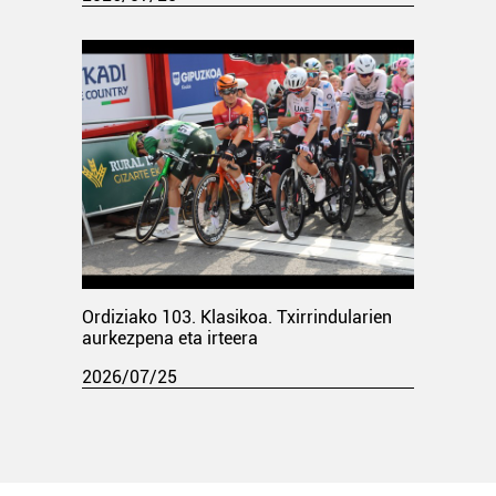
Ordiziako 103. Klasikoa. Txirrindularien
aurkezpena eta irteera
2026/07/25