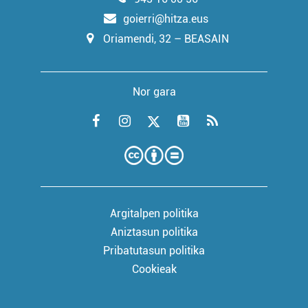
goierri@hitza.eus
Oriamendi, 32 – BEASAIN
Nor gara
Argitalpen politika
Aniztasun politika
Pribatutasun politika
Cookieak