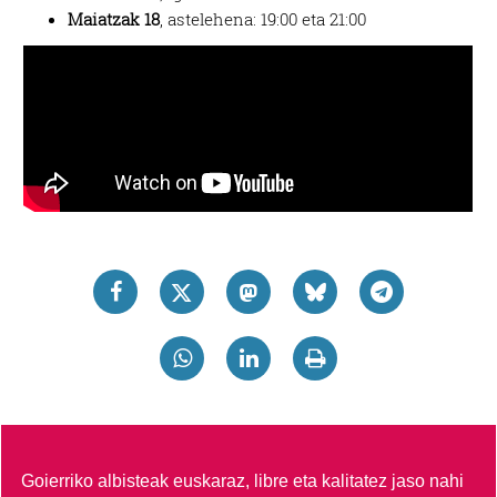
Maiatzak 18
, astelehena: 19:00 eta 21:00
Goierriko albisteak euskaraz, libre eta kalitatez jaso nahi