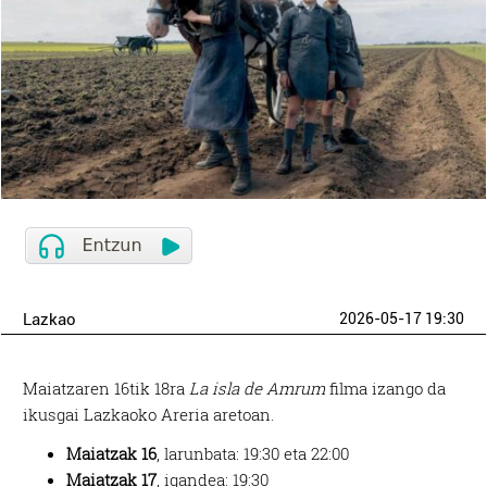
Lazkao
2026-05-17 19:30
Maiatzaren 16tik 18ra
La isla de Amrum
filma izango da
ikusgai Lazkaoko Areria aretoan.
Maiatzak 16
, larunbata: 19:30 eta 22:00
Maiatzak 17
, igandea: 19:30