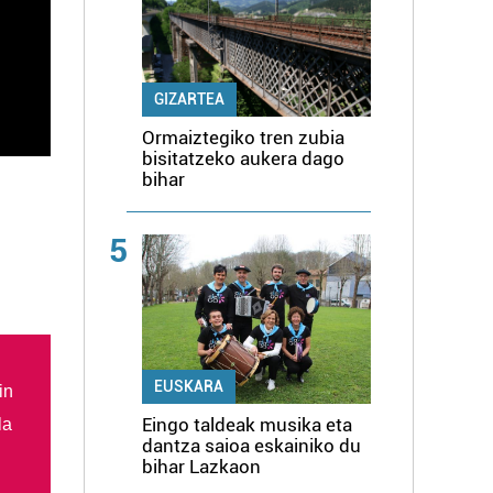
GIZARTEA
Ormaiztegiko tren zubia
bisitatzeko aukera dago
bihar
5
EUSKARA
in
Eingo taldeak musika eta
la
dantza saioa eskainiko du
bihar Lazkaon