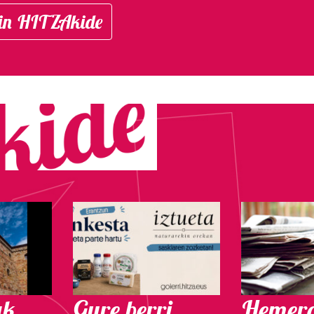
in HITZAkide
ak
Gure berri.
Hemero