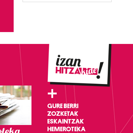
+
GURE BERRI
ZOZKETAK
ESKAINTZAK
teka
HEMEROTEKA