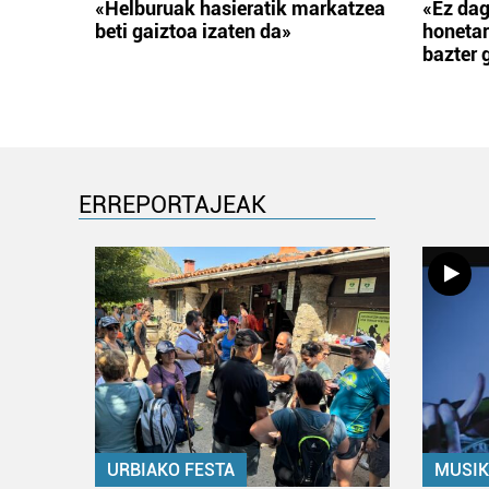
«Helburuak hasieratik markatzea
«Ez dag
beti gaiztoa izaten da»
honetar
bazter 
ERREPORTAJEAK
URBIAKO FESTA
MUSIK