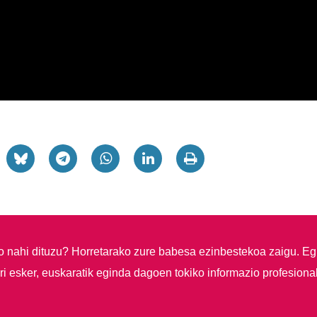
so nahi dituzu?
Horretarako zure babesa ezinbestekoa zaigu. Eg
i esker, euskaratik eginda dagoen tokiko informazio profesiona