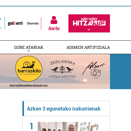
Sartu
GURE ATARIAK
ADIMEN ARTIFIZIALA
Azken 3 egunetako irakurrienak
1