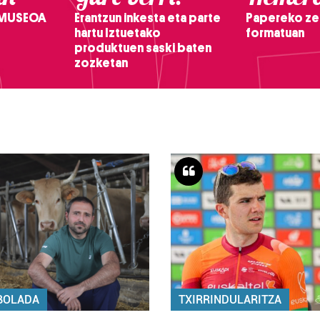
 MUSEOA
Erantzun inkesta eta parte
Papereko ze
hartu Iztuetako
formatuan
produktuen saski baten
zozketan
BOLADA
TXIRRINDULARITZA