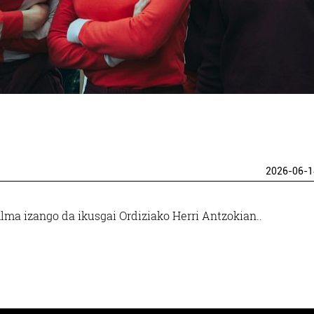
2026-06-1
ilma izango da ikusgai Ordiziako Herri Antzokian..