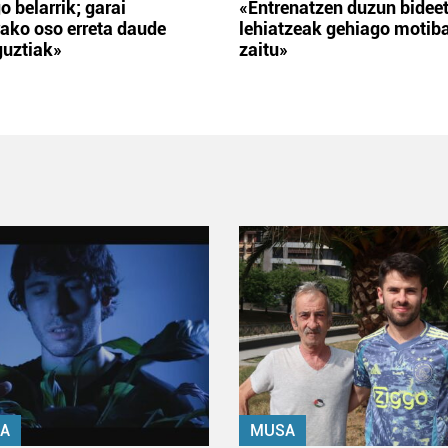
o belarrik; garai
«Entrenatzen duzun bidee
ako oso erreta daude
lehiatzeak gehiago motib
guztiak»
zaitu»
A
MUSA