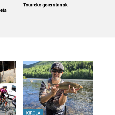
:
Tourreko goierritarrak
eta
k
KIROLA