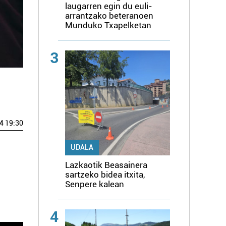
laugarren egin du euli-
arrantzako beteranoen
Munduko Txapelketan
3
4 19:30
UDALA
Lazkaotik Beasainera
sartzeko bidea itxita,
Senpere kalean
4