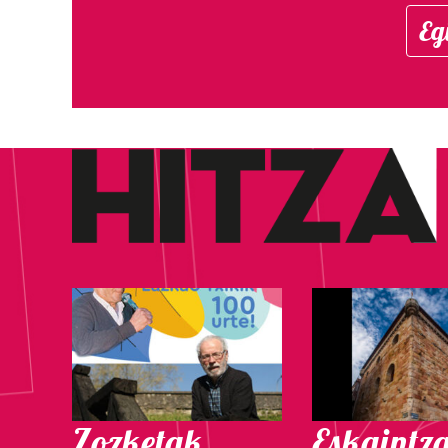
Eg
Zozketak
Eskaintz