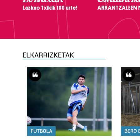
Lazkao Txikik 100 urte!
ARRANTZALEEN
ELKARRIZKETAK
FUTBOLA
BERO 