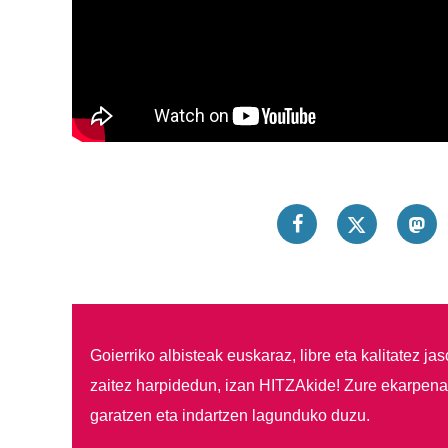
Goierriko albisteak euskaraz, libre eta kalitatez ja
zaitez harpidedun, izan HITZAkide!
Zure ekarpenar
garatzen eta indartzen lagunduko duzu.