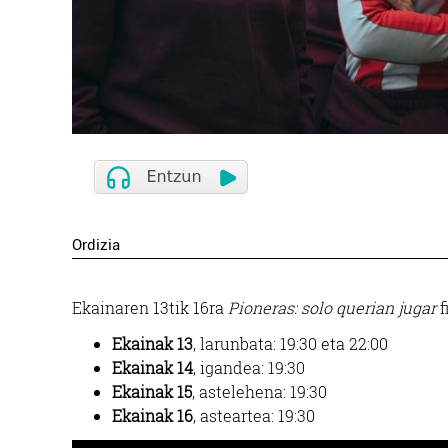
Ordizia
Ekainaren 13tik 16ra
Pioneras: solo querian jugar
f
Ekainak 13
, larunbata: 19:30 eta 22:00
Ekainak 14
, igandea: 19:30
Ekainak 15
, astelehena: 19:30
Ekainak 16
, asteartea: 19:30