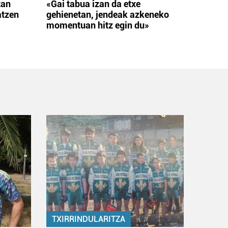
tan
«Gai tabua izan da etxe
atzen
gehienetan, jendeak azkeneko
momentuan hitz egin du»
TXIRRINDULARITZA