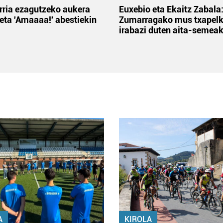
rria ezagutzeko aukera
Euxebio eta Ekaitz Zabala
 eta 'Amaaaa!' abestiekin
Zumarragako mus txapelk
irabazi duten aita-semea
A
KIROLA