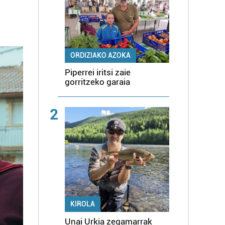
ORDIZIAKO AZOKA
Piperrei iritsi zaie
gorritzeko garaia
2
KIROLA
Unai Urkia zegamarrak