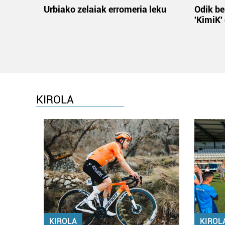
Urbiako zelaiak erromeria leku
Odik be
'KimiK'
KIROLA
KIROLA
KIROL