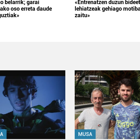
o belarrik; garai
«Entrenatzen duzun bidee
ako oso erreta daude
lehiatzeak gehiago motib
guztiak»
zaitu»
A
MUSA