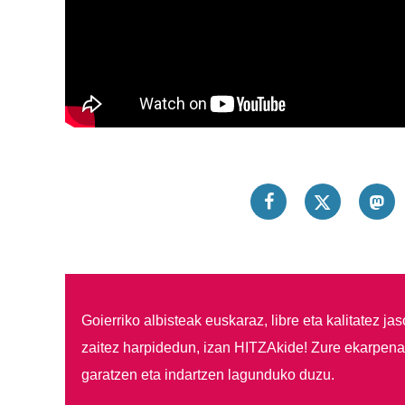
Goierriko albisteak euskaraz, libre eta kalitatez ja
zaitez harpidedun, izan HITZAkide!
Zure ekarpenar
garatzen eta indartzen lagunduko duzu.