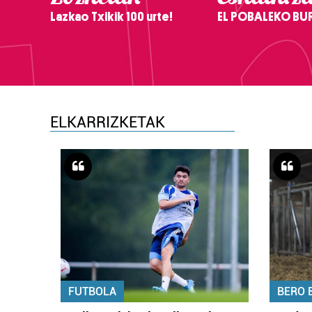
Lazkao Txikik 100 urte!
EL POBALEKO BU
ELKARRIZKETAK
FUTBOLA
BERO 