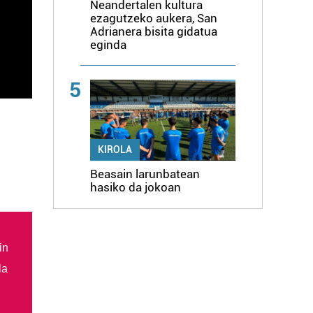
Neandertalen kultura
ezagutzeko aukera, San
Adrianera bisita gidatua
eginda
5
KIROLA
Beasain larunbatean
hasiko da jokoan
in
la