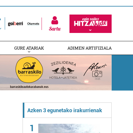
Sartu
GURE ATARIAK
ADIMEN ARTIFIZIALA
Azken 3 egunetako irakurrienak
1