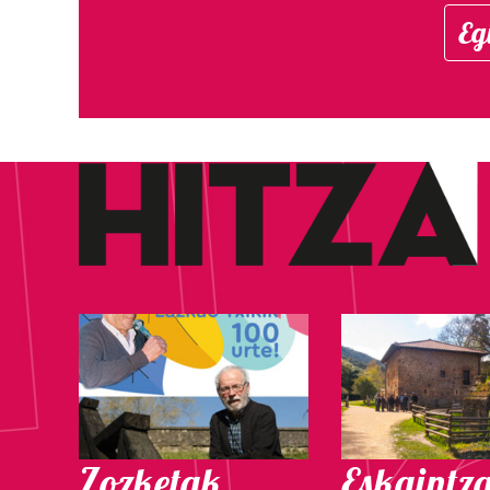
Eg
Zozketak
Eskaintz