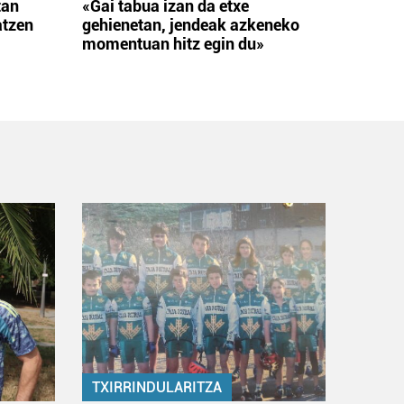
tan
«Gai tabua izan da etxe
atzen
gehienetan, jendeak azkeneko
momentuan hitz egin du»
TXIRRINDULARITZA