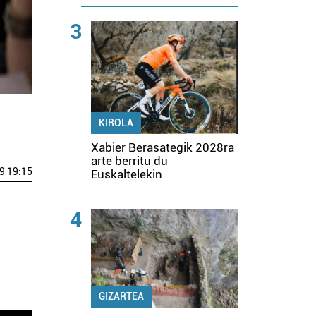
3
KIROLA
Xabier Berasategik 2028ra
arte berritu du
9 19:15
Euskaltelekin
4
GIZARTEA