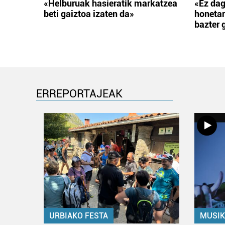
«Helburuak hasieratik markatzea
«Ez dag
beti gaiztoa izaten da»
honetar
bazter 
ERREPORTAJEAK
URBIAKO FESTA
MUSIK