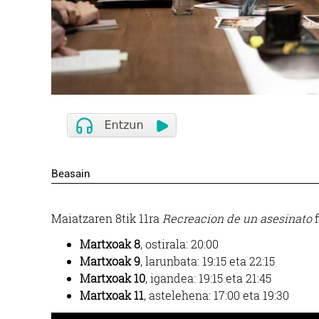
Beasain
Maiatzaren 8tik 11ra
Recreacion de un asesinato
f
Martxoak 8
, ostirala: 20:00
Martxoak 9
, larunbata: 19:15 eta 22:15
Martxoak 10
, igandea: 19:15 eta 21:45
Martxoak 11
, astelehena: 17:00 eta 19:30