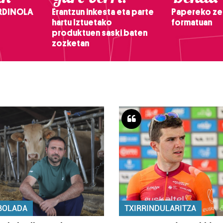
RDINOLA
Erantzun inkesta eta parte
Papereko ze
hartu Iztuetako
formatuan
produktuen saski baten
zozketan
BOLADA
TXIRRINDULARITZA