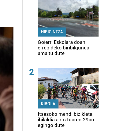
HIRIGINTZA
Goierri Eskolara doan
errepideko biribilgunea
amaitu dute
2
KIROLA
Itsasoko mendi bizikleta
ibilaldia abuztuaren 29an
egingo dute