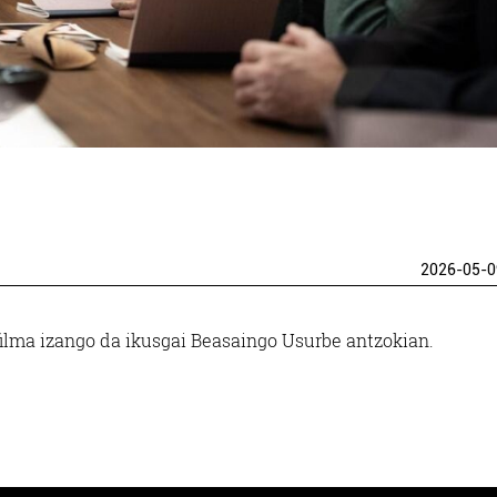
2026-05-0
ilma izango da ikusgai Beasaingo Usurbe antzokian.