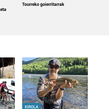
:
Tourreko goierritarrak
eta
k
KIROLA