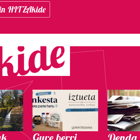
in HITZAkide
ak
Gure berri.
Denda