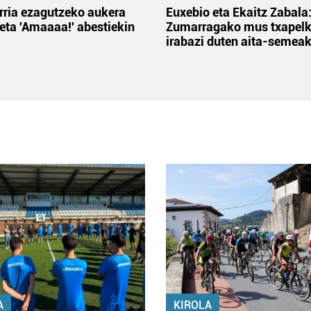
rria ezagutzeko aukera
Euxebio eta Ekaitz Zabala
 eta 'Amaaaa!' abestiekin
Zumarragako mus txapelk
irabazi duten aita-semea
A
KIROLA