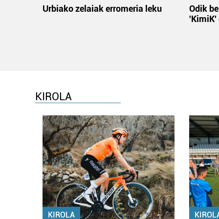
Urbiako zelaiak erromeria leku
Odik be
'KimiK'
KIROLA
KIROLA
KIROL