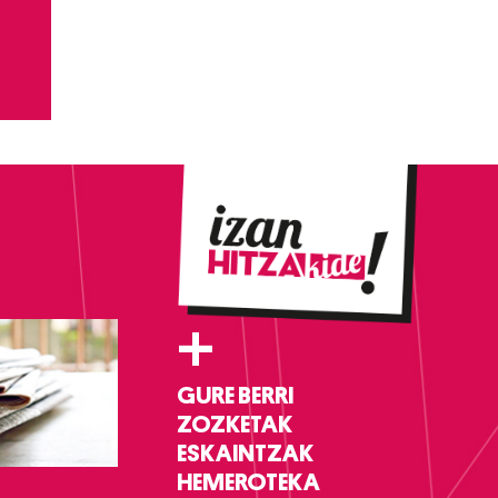
+
GURE BERRI
ZOZKETAK
ESKAINTZAK
HEMEROTEKA