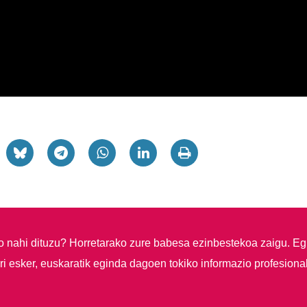
so nahi dituzu?
Horretarako zure babesa ezinbestekoa zaigu. Eg
i esker, euskaratik eginda dagoen tokiko informazio profesiona