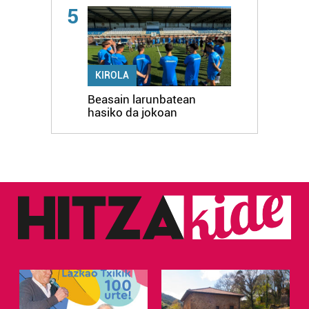
5
KIROLA
Beasain larunbatean
hasiko da jokoan