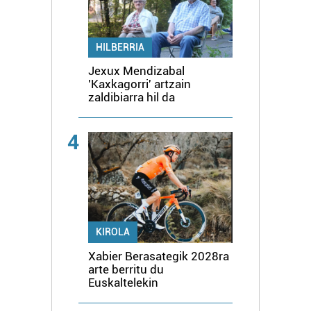
HILBERRIA
Jexux Mendizabal
'Kaxkagorri' artzain
zaldibiarra hil da
4
KIROLA
Xabier Berasategik 2028ra
arte berritu du
Euskaltelekin