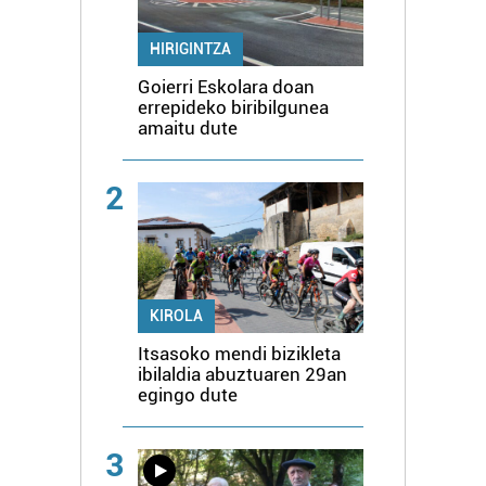
HIRIGINTZA
Goierri Eskolara doan
errepideko biribilgunea
amaitu dute
2
KIROLA
Itsasoko mendi bizikleta
ibilaldia abuztuaren 29an
egingo dute
3