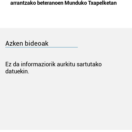
arrantzako beteranoen Munduko Txapelketan
Azken bideoak
Ez da informaziorik aurkitu sartutako
datuekin.