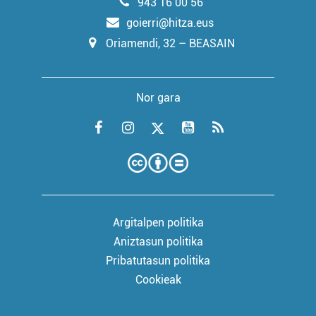
943 16 00 56
goierri@hitza.eus
Oriamendi, 32 – BEASAIN
Nor gara
Argitalpen politika
Aniztasun politika
Pribatutasun politika
Cookieak