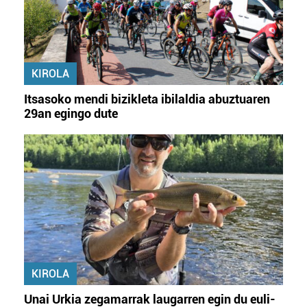
KIROLA
Itsasoko mendi bizikleta ibilaldia abuztuaren
29an egingo dute
KIROLA
Unai Urkia zegamarrak laugarren egin du euli-