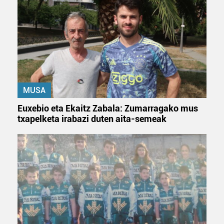
zerbitzuak hobetzeko asmoz, cookie teknologiaz
baliatzen gara. Ohar hau onartuz gero, teknologia hori
erabiltzeko baimen esplizitua ematen diguzu.
Gehiago
irakurri
MUSA
Euxebio eta Ekaitz Zabala: Zumarragako mus
txapelketa irabazi duten aita-semeak