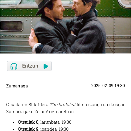
Zumarraga
2025-02-09 19:30
Otsailaren 8tik 10era
The brutalist
filma izango da ikusgai
Zumarragako Zelai Arizti aretoan.
Otsailak 8
, larunbata: 19:30
Otsailak 9
, igandea: 19:30