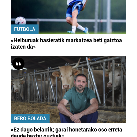
FUTBOLA
«Helburuak hasieratik markatzea beti gaiztoa
izaten da»
BERO BOLADA
«Ez dago belarrik; garai honetarako oso erreta
daude bazter guztiak»