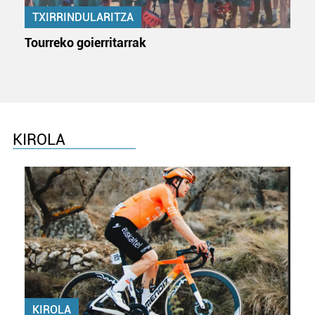
TXIRRINDULARITZA
Tourreko goierritarrak
KIROLA
KIROLA