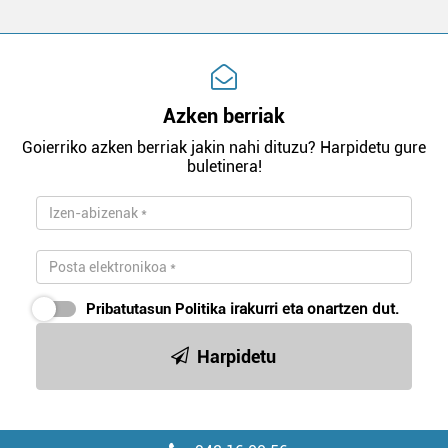
Azken berriak
Goierriko azken berriak jakin nahi dituzu? Harpidetu gure
buletinera!
Pribatutasun Politika
irakurri eta onartzen dut.
Harpidetu