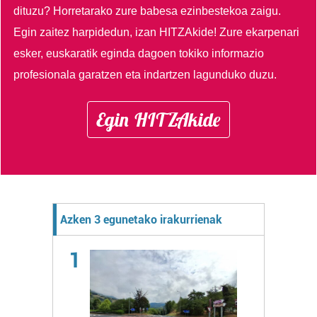
dituzu?
Horretarako zure babesa ezinbestekoa zaigu.
Egin zaitez harpidedun, izan HITZAkide!
Zure ekarpenari
esker, euskaratik eginda dagoen tokiko informazio
profesionala garatzen eta indartzen lagunduko duzu.
Egin HITZAkide
Azken 3 egunetako irakurrienak
1