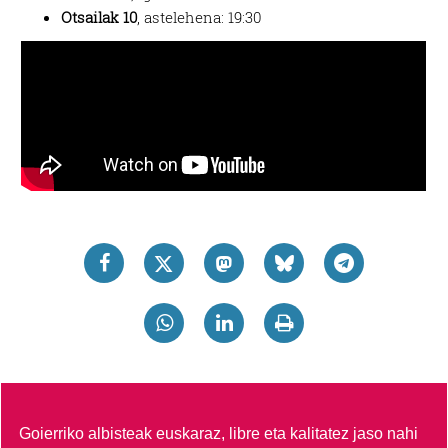
Otsailak 10
, astelehena: 19:30
Goierriko albisteak euskaraz, libre eta kalitatez jaso nahi