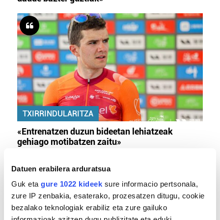
TXIRRINDULARITZA
«Entrenatzen duzun bideetan lehiatzeak
gehiago motibatzen zaitu»
Datuen erabilera arduratsua
Guk eta
gure 1022 kideek
sure informacio pertsonala,
zure IP zenbakia, esaterako, prozesatzen ditugu, cookie
bezalako teknologiak erabiliz eta zure gailuko
informazioak azitzen dugu publizitate eta eduki