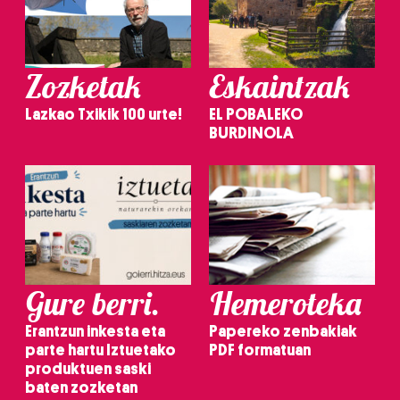
Zozketak
Eskaintzak
Lazkao Txikik 100 urte!
EL POBALEKO
BURDINOLA
Gure berri.
Hemeroteka
Erantzun inkesta eta
Papereko zenbakiak
parte hartu Iztuetako
PDF formatuan
produktuen saski
baten zozketan