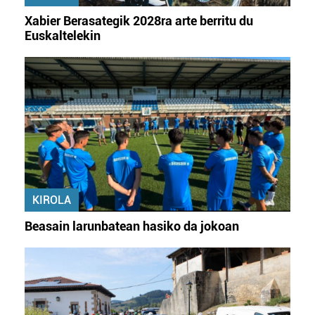
Xabier Berasategik 2028ra arte berritu du
Euskaltelekin
KIROLA
Beasain larunbatean hasiko da jokoan