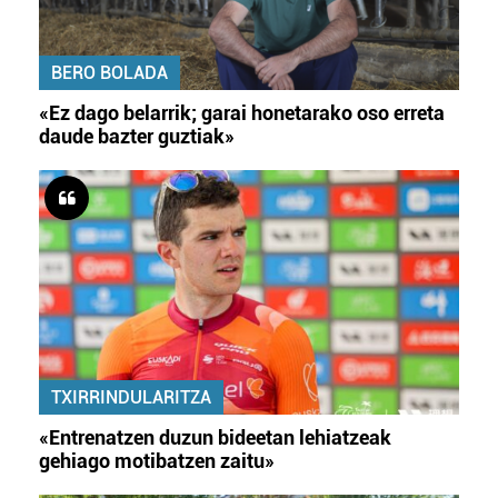
BERO BOLADA
«Ez dago belarrik; garai honetarako oso erreta
daude bazter guztiak»
TXIRRINDULARITZA
«Entrenatzen duzun bideetan lehiatzeak
gehiago motibatzen zaitu»