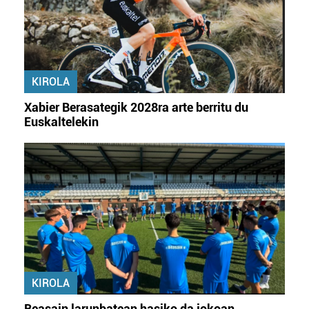
KIROLA
Xabier Berasategik 2028ra arte berritu du
Euskaltelekin
KIROLA
Beasain larunbatean hasiko da jokoan