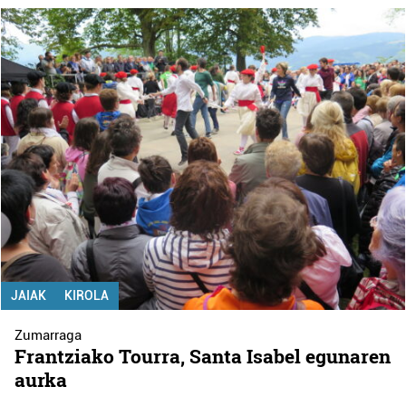
JAIAK
KIROLA
Zumarraga
Frantziako Tourra, Santa Isabel egunaren
aurka