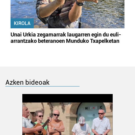
KIROLA
Unai Urkia zegamarrak laugarren egin du euli-
arrantzako beteranoen Munduko Txapelketan
Azken bideoak