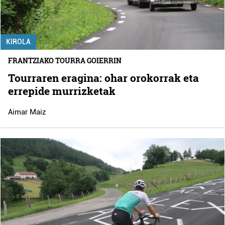
KIROLA
FRANTZIAKO TOURRA GOIERRIN
Tourraren eragina: ohar orokorrak eta
errepide murrizketak
Aimar Maiz