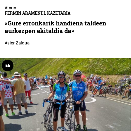
Ataun
FERMIN ARAMENDI. KAZETARIA
«Gure erronkarik handiena taldeen
aurkezpen ekitaldia da»
Asier Zaldua