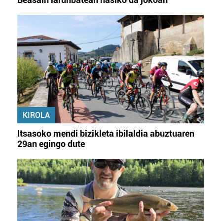
KIROLA
Itsasoko mendi bizikleta ibilaldia abuztuaren
29an egingo dute