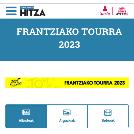
Sartu
FRANTZIAKO TOURRA
2023
Albisteak
Argazkiak
Bideoak