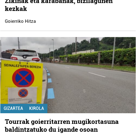
Zikinak eta karabanak, bizilagunen
kezkak
Goierriko Hitza
GIZARTEA
KIROLA
Tourrak goierritarren mugikortasuna
baldintzatuko du igande osoan