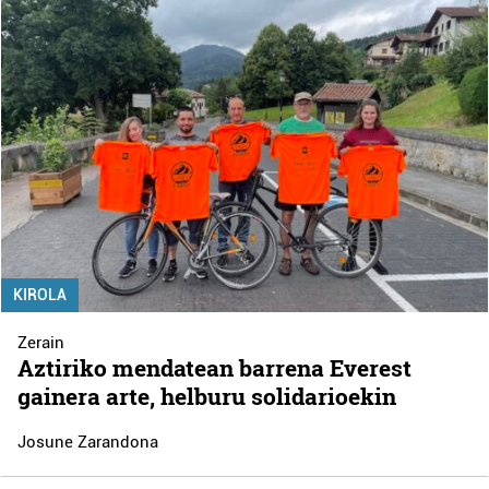
KIROLA
Zerain
Aztiriko mendatean barrena Everest
gainera arte, helburu solidarioekin
Josune Zarandona