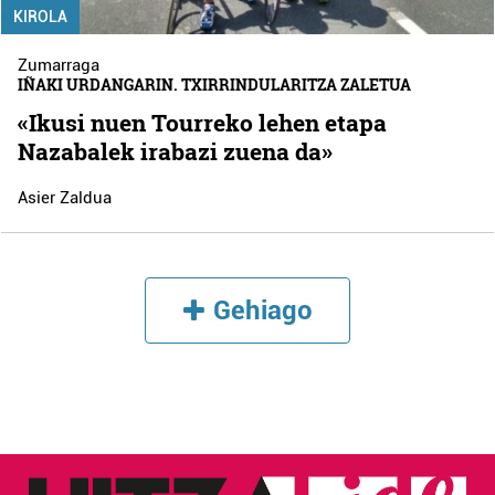
KIROLA
Zumarraga
IÑAKI URDANGARIN. TXIRRINDULARITZA ZALETUA
«Ikusi nuen Tourreko lehen etapa
Nazabalek irabazi zuena da»
Asier Zaldua
Gehiago