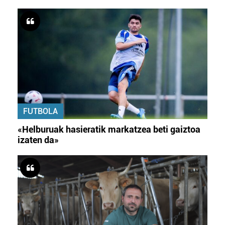
FUTBOLA
«Helburuak hasieratik markatzea beti gaiztoa
izaten da»