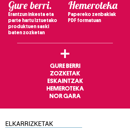
Gure berri.
Hemeroteka
Erantzun inkesta eta
Papereko zenbakiak
parte hartu Iztuetako
PDF formatuan
produktuen saski
baten zozketan
+
GURE BERRI
ZOZKETAK
ESKAINTZAK
HEMEROTEKA
NOR GARA
ELKARRIZKETAK