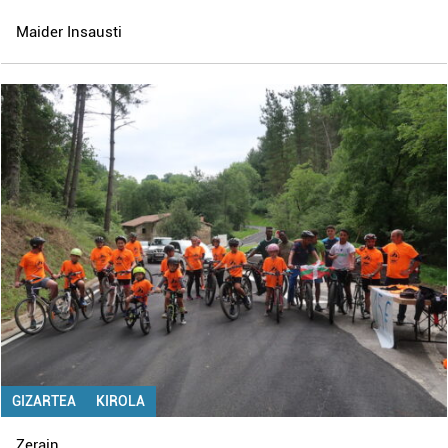
Maider Insausti
GIZARTEA
KIROLA
Zerain