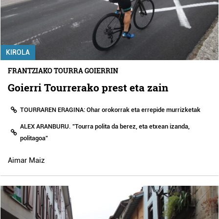
KIROLA
FRANTZIAKO TOURRA GOIERRIN
Goierri Tourrerako prest eta zain
TOURRAREN ERAGINA: Ohar orokorrak eta errepide murrizketak
ALEX ARANBURU. "Tourra polita da berez, eta etxean izanda,
politagoa"
Aimar Maiz