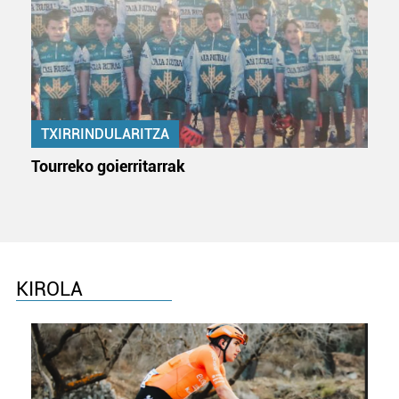
TXIRRINDULARITZA
Tourreko goierritarrak
KIROLA