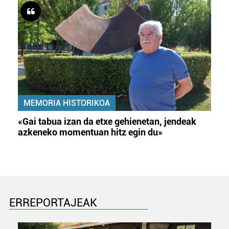
MEMORIA HISTORIKOA
«Gai tabua izan da etxe gehienetan, jendeak
azkeneko momentuan hitz egin du»
ERREPORTAJEAK