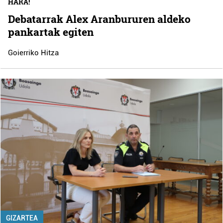
HARA!
Debatarrak Alex Aranbururen aldeko
pankartak egiten
Goierriko Hitza
GIZARTEA