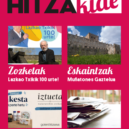
Zozketak
Eskaintzak
Lazkao Txikik 100 urte!
Muñatones Gaztelua