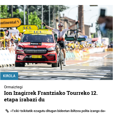
KIROLA
Ormaiztegi
Ion Izagirrek Frantziako Tourreko 12.
etapa irabazi du
«Txiki-txikitatik ezagutu ditugun bideetan ibiltzea polita izango da»