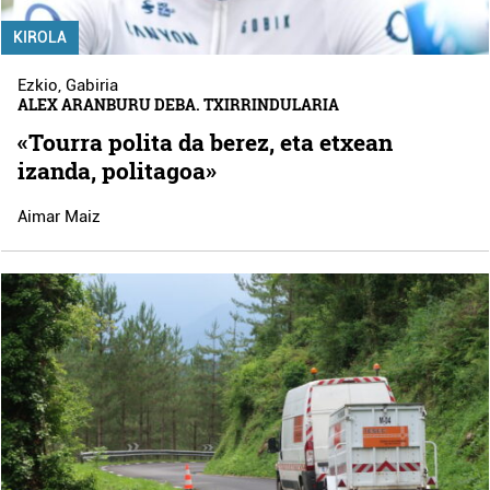
KIROLA
Ezkio
,
Gabiria
ALEX ARANBURU DEBA. TXIRRINDULARIA
«Tourra polita da berez, eta etxean
izanda, politagoa»
Aimar Maiz