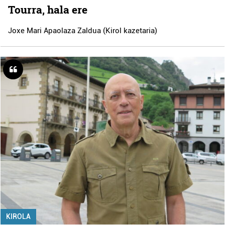
irakurri
Tourra, hala ere
Joxe Mari Apaolaza Zaldua (Kirol kazetaria)
KIROLA