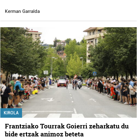
Kerman Garralda
KIROLA
Frantziako Tourrak Goierri zeharkatu du
bide ertzak animoz beteta