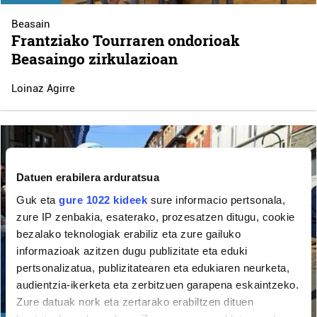
Beasain
Frantziako Tourraren ondorioak
Beasaingo zirkulazioan
Loinaz Agirre
Datuen erabilera arduratsua
Guk eta
gure 1022 kideek
sure informacio pertsonala,
zure IP zenbakia, esaterako, prozesatzen ditugu, cookie
bezalako teknologiak erabiliz eta zure gailuko
informazioak azitzen dugu publizitate eta eduki
pertsonalizatua, publizitatearen eta edukiaren neurketa,
audientzia-ikerketa eta zerbitzuen garapena eskaintzeko.
Zure datuak nork eta zertarako erabiltzen dituen