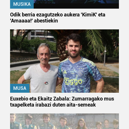
MUSIKA
Odik berria ezagutzeko aukera 'KimiK' eta
'Amaaaa!' abestiekin
MUSA
Euxebio eta Ekaitz Zabala: Zumarragako mus
txapelketa irabazi duten aita-semeak