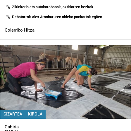
Zikinkeria eta autokarabanak, aztiriarren kezkak
Debatarrak Alex Aranbururen aldeko pankartak egiten
Goierriko Hitza
GIZARTEA
KIROLA
Gabiria