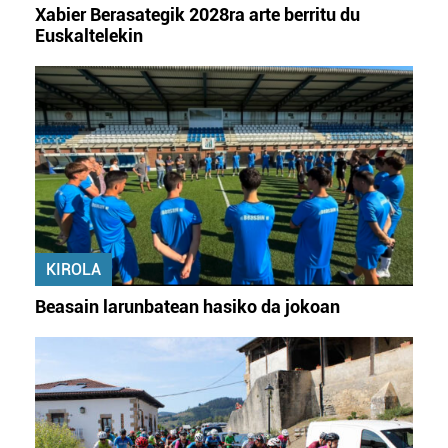
Xabier Berasategik 2028ra arte berritu du
Euskaltelekin
KIROLA
Beasain larunbatean hasiko da jokoan