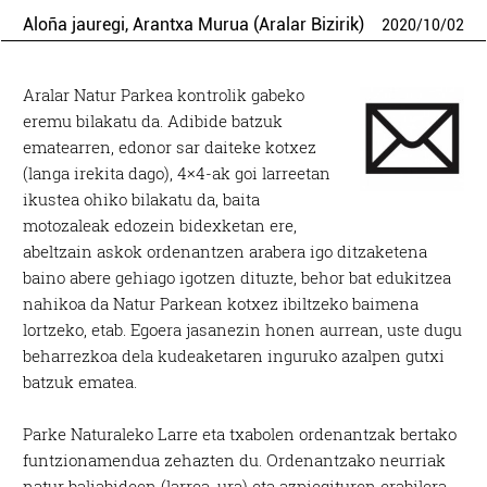
Aloña jauregi, Arantxa Murua (Aralar Bizirik)
2020
/
10
/
02
Aralar Natur Parkea kontrolik gabeko
eremu bilakatu da. Adibide batzuk
ematearren, edonor sar daiteke kotxez
(langa irekita dago), 4×4-ak goi larreetan
ikustea ohiko bilakatu da, baita
motozaleak edozein bidexketan ere,
abeltzain askok ordenantzen arabera igo ditzaketena
baino abere gehiago igotzen dituzte, behor bat edukitzea
nahikoa da Natur Parkean kotxez ibiltzeko baimena
lortzeko, etab. Egoera jasanezin honen aurrean, uste dugu
beharrezkoa dela kudeaketaren inguruko azalpen gutxi
batzuk ematea.
Parke Naturaleko Larre eta txabolen ordenantzak bertako
funtzionamendua zehazten du. Ordenantzako neurriak
natur baliabideen (larrea, ura) eta azpiegituren erabilera