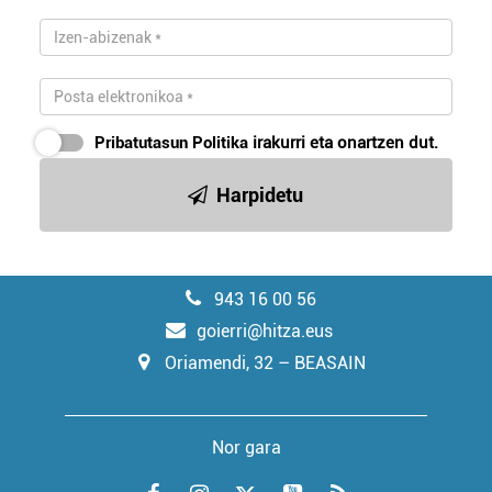
Pribatutasun Politika
irakurri eta onartzen dut.
Harpidetu
943 16 00 56
goierri@hitza.eus
Oriamendi, 32 – BEASAIN
Nor gara