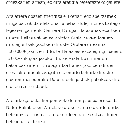
ordezkarien artean, ez dira araudia betearazteko gai ere.
Aralarrera doazen mendizale, ikerlari edo abeltzainek
muga batzuk daudela onartu behar dute, inor ez baitago
legearen gainetik. Gainera, Europar Batasunak ezartzen
dituen helburuak betearazteko, Aralarko abeltzainek
dirulaguntzak jasotzen dituzte. Orotara urtean ia
1.500.000€ jasotzen dituzte. Batazbestekoa egingo bagenu,
15.000€-tik gora jasoko lituzke Aralarko onuradun
bakoitzak urtero. Dirulaguntza hauek jasotzen dituen
orok joko-arauak ezagutu eta onartu beharko lituzke,
guztion mesederako. Datu hauek guztiak publikoak dira
eta fega.es-en daude.
Aralarko gatazka konpontzeko lehen pausoa erreza da,
Natur Baliabideen Antolaketarako Plana eta Ordenantza
betearaztea. Tristea da erakundeei hau eskatzea, haien
betebeharra denean.