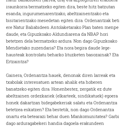
iraunkorra bermatzeko egiten dira, beste hitz batzutan
esanda, ingurumenarentzako, abeltzainentzako eta
bisitarientzako mesedetan egiten dira. Ordenantzak beti
ere Natur Baliabideen Antolaketarako Plan baten menpe
daude, eta Gipuzkoako Aldundiarena da NBAP hori
betetzen dela bermatzeko ardura. Non dago Gipuzkoako
Mendietako zuzendaria? Eta nora begira daude lege-
hausteak kontrolatu beharko lituzketen basozainak? Eta
Ertzaintza?
Gainera, Ordenantza hauek, denonak diren larreak eta
txabolak interesatuen artean ahalik eta hoberen
banatzeko egiten dira. Honenbestez, zergatik ez dute
abeltzainen ordezkariek (elkarteek, sindikatuek) egoera
honek dakartzan bidegabekeriak salatu eta Ordenantza
betetzea eskatzen? Eta bestetik, non dago Ordenantza
onartu eta betearazi behar duen Mankomunitatea? Garbi
dago arduragabekeri handia dagoela erakundeen