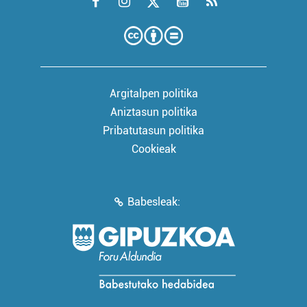
Argitalpen politika
Aniztasun politika
Pribatutasun politika
Cookieak
Babesleak: