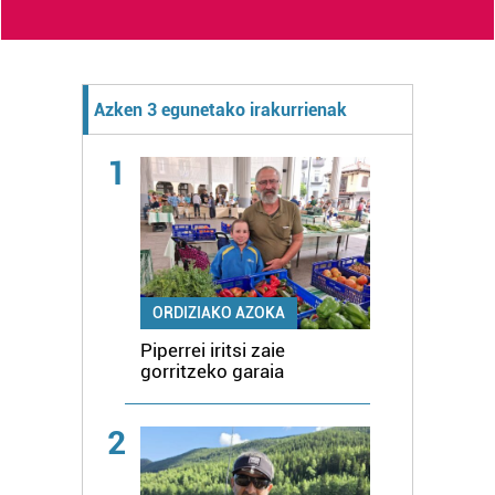
Azken 3 egunetako irakurrienak
1
ORDIZIAKO AZOKA
Piperrei iritsi zaie
gorritzeko garaia
2