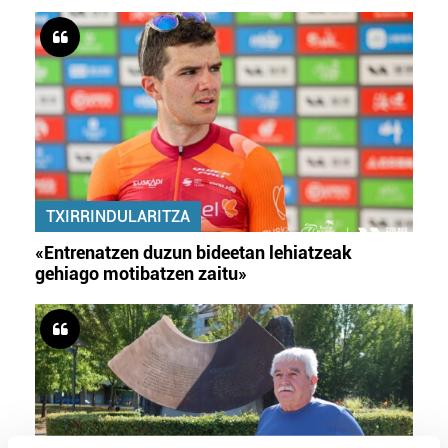
TXIRRINDULARITZA
«Entrenatzen duzun bideetan lehiatzeak
gehiago motibatzen zaitu»