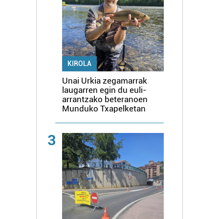
KIROLA
Unai Urkia zegamarrak
laugarren egin du euli-
arrantzako beteranoen
Munduko Txapelketan
3