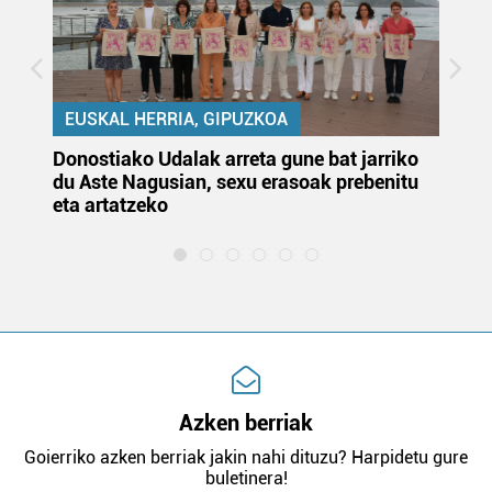
EUSKAL HERRIA, GIPUZKOA
Donostiako Udalak arreta gune bat jarriko
Ur
du Aste Nagusian, sexu erasoak prebenitu
es
eta artatzeko
lu
Azken berriak
Goierriko azken berriak jakin nahi dituzu? Harpidetu gure
buletinera!