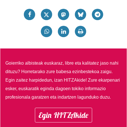
Goierriko albisteak euskaraz, libre eta kalitatez jaso nahi
dituzu?
Horretarako zure babesa ezinbestekoa zaigu.
Egin zaitez harpidedun, izan HITZAkide!
Zure ekarpenari
esker, euskaratik eginda dagoen tokiko informazio
profesionala garatzen eta indartzen lagunduko duzu.
Egin HITZAkide