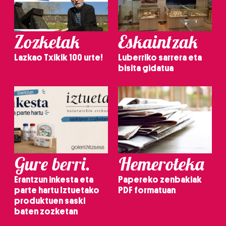
Zozketak
Eskaintzak
Lazkao Txikik 100 urte!
Luberriko sarrera eta
bisita gidatua
Gure berri.
Hemeroteka
Erantzun inkesta eta
Papereko zenbakiak
parte hartu Iztuetako
PDF formatuan
produktuen saski
baten zozketan