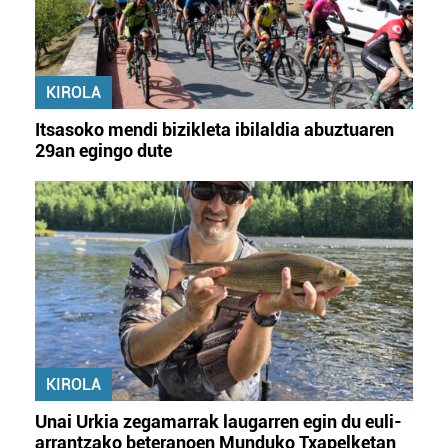
KIROLA
Itsasoko mendi bizikleta ibilaldia abuztuaren
29an egingo dute
KIROLA
Unai Urkia zegamarrak laugarren egin du euli-
arrantzako beteranoen Munduko Txapelketan