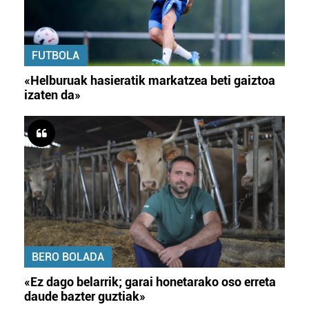
FUTBOLA
«Helburuak hasieratik markatzea beti gaiztoa
izaten da»
BERO BOLADA
«Ez dago belarrik; garai honetarako oso erreta
daude bazter guztiak»