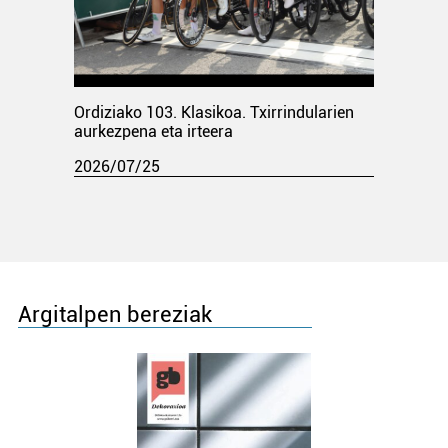
Ordiziako 103. Klasikoa. Txirrindularien
aurkezpena eta irteera
2026/07/25
Argitalpen bereziak