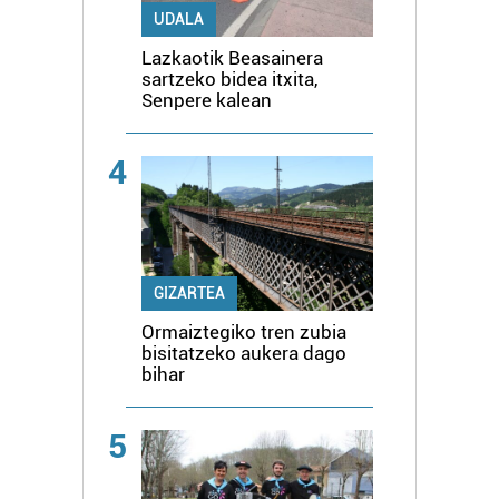
UDALA
Lazkaotik Beasainera
sartzeko bidea itxita,
Senpere kalean
4
GIZARTEA
Ormaiztegiko tren zubia
bisitatzeko aukera dago
bihar
5