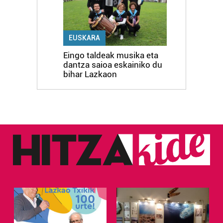
EUSKARA
Eingo taldeak musika eta
dantza saioa eskainiko du
bihar Lazkaon