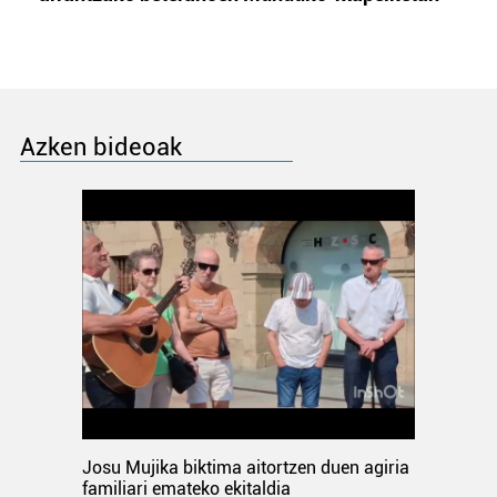
Azken bideoak
Josu Mujika biktima aitortzen duen agiria
familiari emateko ekitaldia