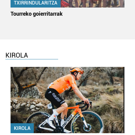
TXIRRINDULARITZA
Tourreko goierritarrak
KIROLA
KIROLA