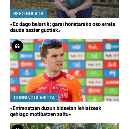
BERO BOLADA
«Ez dago belarrik; garai honetarako oso erreta
daude bazter guztiak»
TXIRRINDULARITZA
«Entrenatzen duzun bideetan lehiatzeak
gehiago motibatzen zaitu»