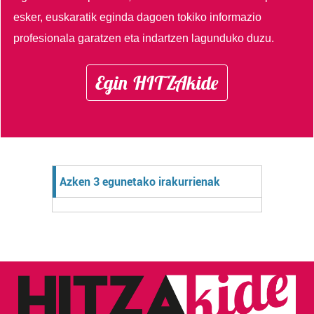
esker, euskaratik eginda dagoen tokiko informazio
profesionala garatzen eta indartzen lagunduko duzu.
Egin HITZAkide
Azken 3 egunetako irakurrienak