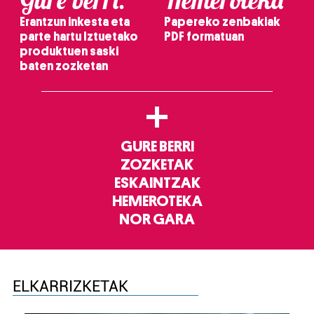
Erantzun inkesta eta
Papereko zenbakiak
parte hartu Iztuetako
PDF formatuan
produktuen saski
baten zozketan
+
GURE BERRI
ZOZKETAK
ESKAINTZAK
HEMEROTEKA
NOR GARA
ELKARRIZKETAK