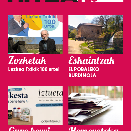
Zozketak
Eskaintzak
Lazkao Txikik 100 urte!
EL POBALEKO
BURDINOLA
Gure berri.
Hemeroteka