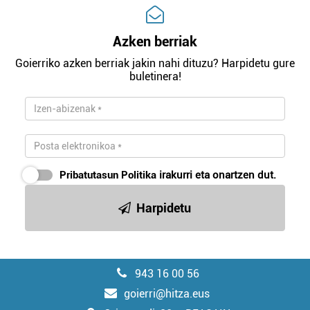
Azken berriak
Goierriko azken berriak jakin nahi dituzu? Harpidetu gure
buletinera!
Pribatutasun Politika
irakurri eta onartzen dut.
Harpidetu
943 16 00 56
goierri@hitza.eus