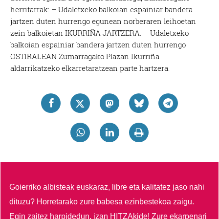
herritarrak: – Udaletxeko balkoian espainiar bandera
jartzen duten hurrengo egunean norberaren leihoetan
zein balkoietan IKURRIÑA JARTZERA. – Udaletxeko
balkoian espainiar bandera jartzen duten hurrengo
OSTIRALEAN Zumarragako Plazan Ikurriña
aldarrikatzeko elkarretaratzean parte hartzera.
Goierriko albisteak euskaraz, libre eta kalitatez jaso nahi
dituzu?
Horretarako zure babesa ezinbestekoa zaigu.
Egin zaitez harpidedun, izan HITZAkide!
Zure ekarpenari