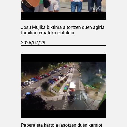
Josu Mujika biktima aitortzen duen agiria
familiari emateko ekitaldia
2026/07/29
Papera eta kartoia jasotzen duen kamioi