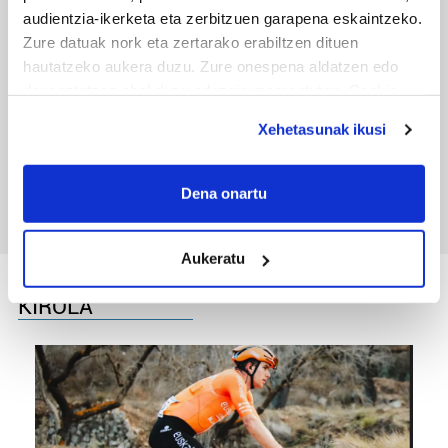
audientzia-ikerketa eta zerbitzuen garapena eskaintzeko.
Zure datuak nork eta zertarako erabiltzen dituen
hautatzeko aukera duzu. Zure onespena aldatzen edo
deuseztatzen ahal duzu edozein momentutan, Cookie
deklaraziotik edo Privacy triggerean klikatuz.
Xehetasunak ikusi
TXIRRINDULARITZA
If you allow, we would also like to:
Tourreko goierritarrak
Collect information about your geographical
Dena onartu
location which can be accurate to within several
meters
Aukeratu
Identify your device by actively scanning it for
specific characteristics (fingerprinting)
KIROLA
Find out more about how your personal data is processed
and set your preferences in the
details section
.
Guk eta gure bazkideek zure datu pertsonalak
prozesatzen ditugu, zure IP zenbakia, besteak beste,
teknologia erabiliz, cookieak adibidez, iragarki eta eduki