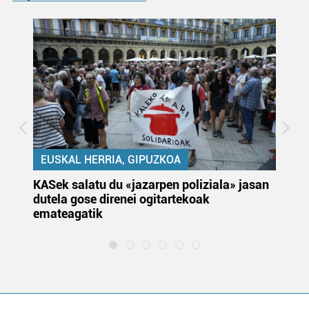
EUSKAL HERRIA, GIPUZKOA
KASek salatu du «jazarpen poliziala» jasan
Pa
dutela gose direnei ogitartekoak
da
emateagatik
«s