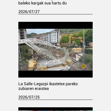
bateko kargak sua hartu du
2026/07/27
La Salle-Legazpi ikastetxe pareko
zubiaren eraistea
2026/07/25