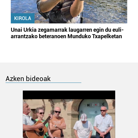
KIROLA
Unai Urkia zegamarrak laugarren egin du euli-
arrantzako beteranoen Munduko Txapelketan
Azken bideoak