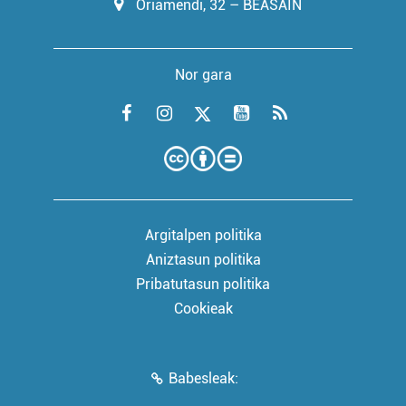
Oriamendi, 32 – BEASAIN
Nor gara
Argitalpen politika
Aniztasun politika
Pribatutasun politika
Cookieak
Babesleak: