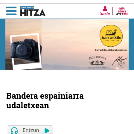
Sartu
Bandera espainiarra
udaletxean