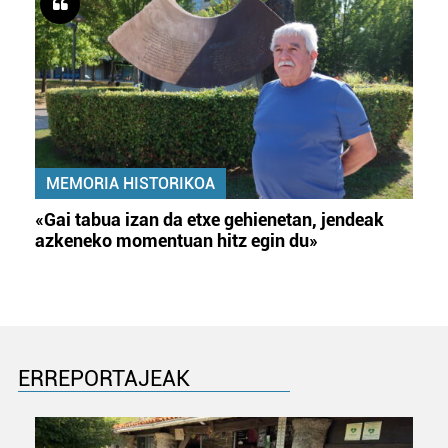
MEMORIA HISTORIKOA
«Gai tabua izan da etxe gehienetan, jendeak
azkeneko momentuan hitz egin du»
ERREPORTAJEAK