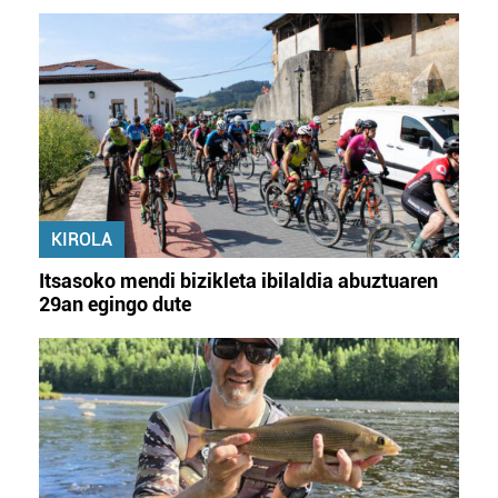
baliatzen gara. Ohar hau onartuz gero, teknologia hori
erabiltzeko baimen esplizitua ematen diguzu.
Gehiago
irakurri
KIROLA
Itsasoko mendi bizikleta ibilaldia abuztuaren
29an egingo dute