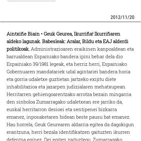
2012
/
11
/
20
Aintxiñe Biain • Geuk Geurea, Ikurriña! Ikurriñaren
aldeko lagunak. Babesleak: Aralar, Bildu eta EAJ alderdi
politikoak.
Administrazioaren eraikinen kanpoaldean eta
barrualdean Espainiako bandera ipini behar dela dio
Espainiako 39/1981 legeak, eta herriz herri, Espainiako
Gobernuaren mandatariek udal agintariei bandera horia
eta gorria udaletxe guztietan jartzeko exijitu diete
inhabilitazioa eta jazarpen judizialaren mehatxupean.
Herritarren gehiengoarentzako arrotza bezain mingarria
den sinboloa Zumarragako udaletxean ere jarriko da,
euskal herritarron desioei eta sentipenei bizkarra
emanez, inposaketaren bidean beste pausu bat emanez.
Hau horrela, Geuk Geurearen aldarria egitea da dagokigun
erantzuna, herri bezala identifikatzen gaituzten ikurren
defentsa eginez. Dei egiten zaituztegu, Zumarragako