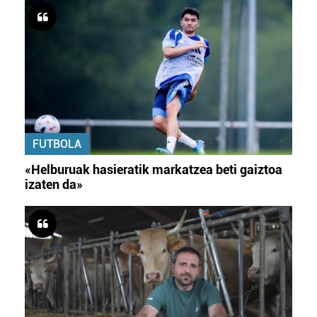
FUTBOLA
«Helburuak hasieratik markatzea beti gaiztoa
izaten da»