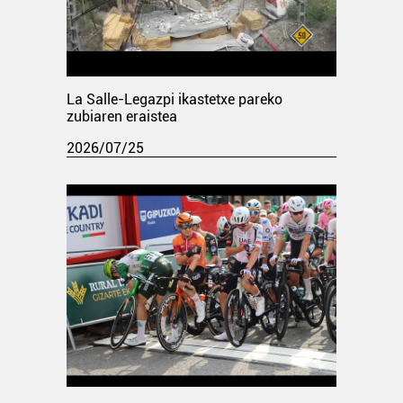
La Salle-Legazpi ikastetxe pareko
zubiaren eraistea
2026/07/25