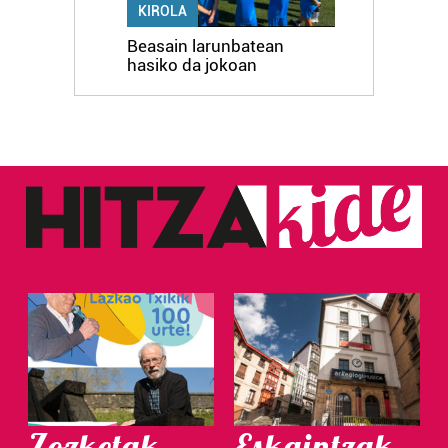
KIROLA
Beasain larunbatean
hasiko da jokoan
Zozketak
Eskaintzak