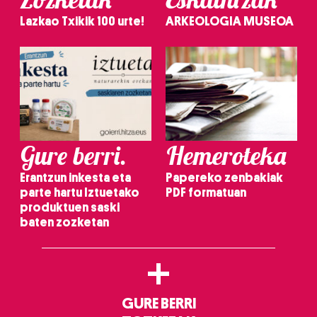
Lazkao Txikik 100 urte!
ARKEOLOGIA MUSEOA
Gure berri.
Hemeroteka
Erantzun inkesta eta
Papereko zenbakiak
parte hartu Iztuetako
PDF formatuan
produktuen saski
baten zozketan
+
GURE BERRI