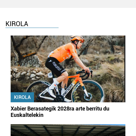
KIROLA
KIROLA
Xabier Berasategik 2028ra arte berritu du
Euskaltelekin