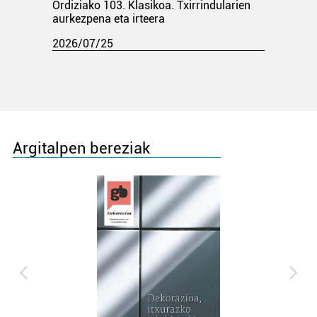
Ordiziako 103. Klasikoa. Txirrindularien
aurkezpena eta irteera
2026/07/25
Argitalpen bereziak