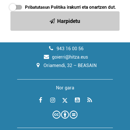
Pribatutasun Politika
irakurri eta onartzen dut.
Harpidetu
943 16 00 56
goierri@hitza.eus
Oriamendi, 32 – BEASAIN
Nor gara