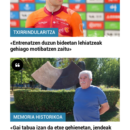
TXIRRINDULARITZA
«Entrenatzen duzun bideetan lehiatzeak
gehiago motibatzen zaitu»
MEMORIA HISTORIKOA
«Gai tabua izan da etxe gehienetan, jendeak