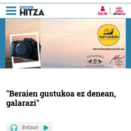
Sartu
"Beraien gustukoa ez denean,
galarazi"