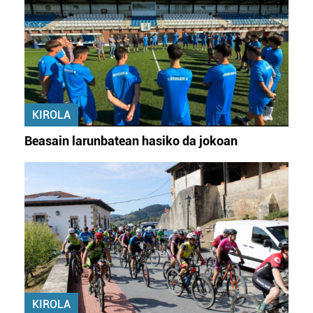
KIROLA
Beasain larunbatean hasiko da jokoan
KIROLA