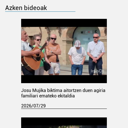
Azken bideoak
Josu Mujika biktima aitortzen duen agiria
familiari emateko ekitaldia
2026/07/29