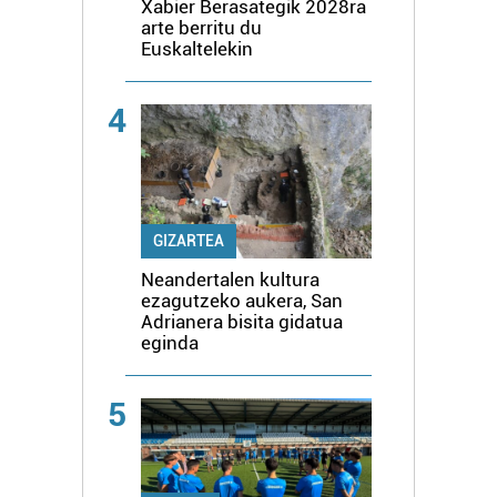
Xabier Berasategik 2028ra
arte berritu du
Euskaltelekin
4
GIZARTEA
Neandertalen kultura
ezagutzeko aukera, San
Adrianera bisita gidatua
eginda
5