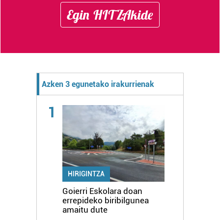
Egin HITZAkide
Azken 3 egunetako irakurrienak
1
HIRIGINTZA
Goierri Eskolara doan
errepideko biribilgunea
amaitu dute