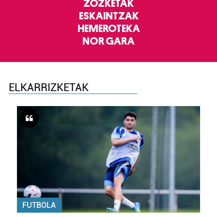
ZOZKETAK
ESKAINTZAK
HEMEROTEKA
NOR GARA
ELKARRIZKETAK
FUTBOLA