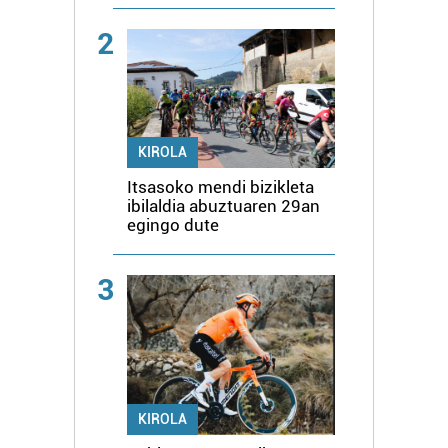
2
KIROLA
Itsasoko mendi bizikleta
ibilaldia abuztuaren 29an
egingo dute
3
KIROLA