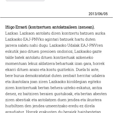
2013
/
06
/
05
Iñigo Errasti (kontzertuen antolatzaileen izenean).
Lazkao. Lazkaon antolatu diren kontzertu batzuen aurka
Lazkaoko EAJ-PNVko agintari batzuek hartu duten
jarrera salatu nahi dugu. Lazkaoko Udalak EAJ-PNVren
eskutik jaso dituen presioen ondorioz, Lazkaoko gazte
talde batek antolatu dituen kontzertuak azkeneko
momentuan lekuz aldatzera behartuak izan gara, horrek
ekarri dituen arazo eta kostu guztiekin. Duela bi aste,
bere burua demokratatzat duten zenbait herritar udalera
eta ikastolara joan ziren Lazkaoko kiroldegian egiteko
ziren kontzertuak bertan behera uzteko eskatuz, antza
denez, ez baitziren beraien gustukoak, eta bertan abesten
ziren abestiak eta antolatzen duen jendea eta ikustera
hurbiltzen den jendea umeentzako eredu ez direla
argudiatuz. Horrek erakusten du beraiek hainbestetan