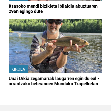
Itsasoko mendi bizikleta ibilaldia abuztuaren
29an egingo dute
KIROLA
Unai Urkia zegamarrak laugarren egin du euli-
arrantzako beteranoen Munduko Txapelketan