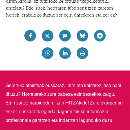
diren kirolik, ez futbitoko 24 orduko txapelketarik…
antolatu? Edo, zuek, herriaren jabe sentitzen zareten
horiek, erabakiko duzue zer egin daitekeen eta zer ez?
Goierriko albisteak euskaraz, libre eta kalitatez jaso nahi
dituzu?
Horretarako zure babesa ezinbestekoa zaigu.
Egin zaitez harpidedun, izan HITZAkide!
Zure ekarpenari
esker, euskaratik eginda dagoen tokiko informazio
profesionala garatzen eta indartzen lagunduko duzu.