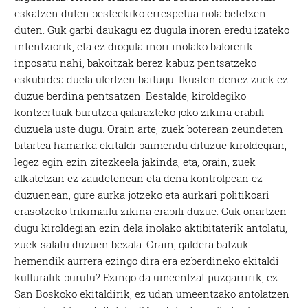
eskatzen duten besteekiko errespetua nola betetzen
duten. Guk garbi daukagu ez dugula inoren eredu izateko
intentziorik, eta ez diogula inori inolako balorerik
inposatu nahi, bakoitzak berez kabuz pentsatzeko
eskubidea duela ulertzen baitugu. Ikusten denez zuek ez
duzue berdina pentsatzen. Bestalde, kiroldegiko
kontzertuak burutzea galarazteko joko zikina erabili
duzuela uste dugu. Orain arte, zuek boterean zeundeten
bitartea hamarka ekitaldi baimendu dituzue kiroldegian,
legez egin ezin zitezkeela jakinda, eta, orain, zuek
alkatetzan ez zaudetenean eta dena kontrolpean ez
duzuenean, gure aurka jotzeko eta aurkari politikoari
erasotzeko trikimailu zikina erabili duzue. Guk onartzen
dugu kiroldegian ezin dela inolako aktibitaterik antolatu,
zuek salatu duzuen bezala. Orain, galdera batzuk:
hemendik aurrera ezingo dira era ezberdineko ekitaldi
kulturalik burutu? Ezingo da umeentzat puzgarririk, ez
San Boskoko ekitaldirik, ez udan umeentzako antolatzen