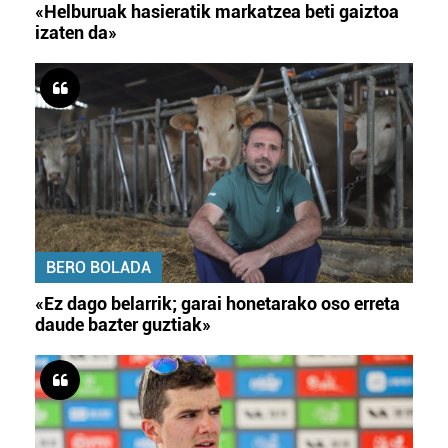
«Helburuak hasieratik markatzea beti gaiztoa
izaten da»
BERO BOLADA
«Ez dago belarrik; garai honetarako oso erreta
daude bazter guztiak»