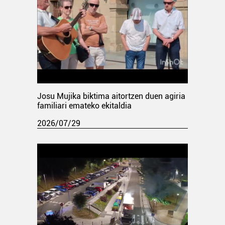
Josu Mujika biktima aitortzen duen agiria
familiari emateko ekitaldia
2026/07/29