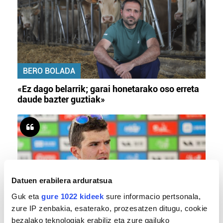
BERO BOLADA
«Ez dago belarrik; garai honetarako oso erreta
daude bazter guztiak»
Datuen erabilera arduratsua
Guk eta
gure 1022 kideek
sure informacio pertsonala,
zure IP zenbakia, esaterako, prozesatzen ditugu, cookie
TXIRRINDULARITZA
bezalako teknologiak erabiliz eta zure gailuko