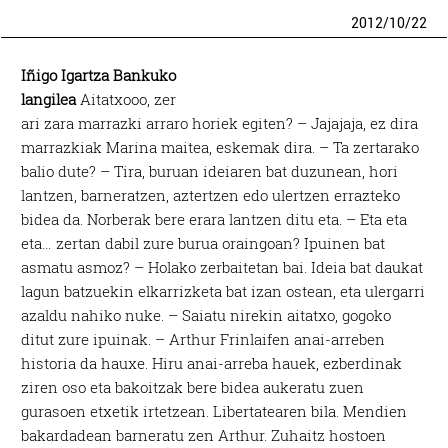
2012
/
10
/
22
Iñigo Igartza Bankuko
langilea
Aitatxooo, zer
ari zara marrazki arraro horiek egiten? – Jajajaja, ez dira
marrazkiak Marina maitea, eskemak dira. – Ta zertarako
balio dute? – Tira, buruan ideiaren bat duzunean, hori
lantzen, barneratzen, aztertzen edo ulertzen errazteko
bidea da. Norberak bere erara lantzen ditu eta. – Eta eta
eta… zertan dabil zure burua oraingoan? Ipuinen bat
asmatu asmoz? – Holako zerbaitetan bai. Ideia bat daukat
lagun batzuekin elkarrizketa bat izan ostean, eta ulergarri
azaldu nahiko nuke. – Saiatu nirekin aitatxo, gogoko
ditut zure ipuinak. – Arthur Frinlaifen anai-arreben
historia da hauxe. Hiru anai-arreba hauek, ezberdinak
ziren oso eta bakoitzak bere bidea aukeratu zuen
gurasoen etxetik irtetzean. Libertatearen bila. Mendien
bakardadean barneratu zen Arthur. Zuhaitz hostoen