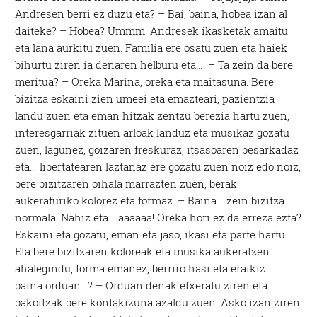
Andresen berri ez duzu eta? – Bai, baina, hobea izan al
daiteke? – Hobea? Ummm. Andresek ikasketak amaitu
eta lana aurkitu zuen. Familia ere osatu zuen eta haiek
bihurtu ziren ia denaren helburu eta…. – Ta zein da bere
meritua? – Oreka Marina, oreka eta maitasuna. Bere
bizitza eskaini zien umeei eta emazteari, pazientzia
landu zuen eta eman hitzak zentzu berezia hartu zuen,
interesgarriak zituen arloak landuz eta musikaz gozatu
zuen, lagunez, goizaren freskuraz, itsasoaren besarkadaz
eta… libertatearen laztanaz ere gozatu zuen noiz edo noiz,
bere bizitzaren oihala marrazten zuen, berak
aukeraturiko kolorez eta formaz. – Baina… zein bizitza
normala! Nahiz eta… aaaaaa! Oreka hori ez da erreza ezta?
Eskaini eta gozatu, eman eta jaso, ikasi eta parte hartu…
Eta bere bizitzaren koloreak eta musika aukeratzen
ahalegindu, forma emanez, berriro hasi eta eraikiz…
baina orduan…? – Orduan denak etxeratu ziren eta
bakoitzak bere kontakizuna azaldu zuen. Asko izan ziren