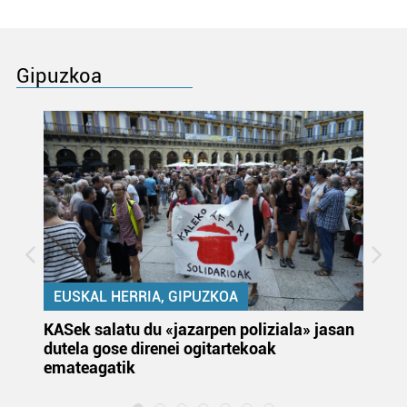
Gipuzkoa
EUSKAL HERRIA, GIPUZKOA
KASek salatu du «jazarpen poliziala» jasan
Pa
dutela gose direnei ogitartekoak
da
emateagatik
«s