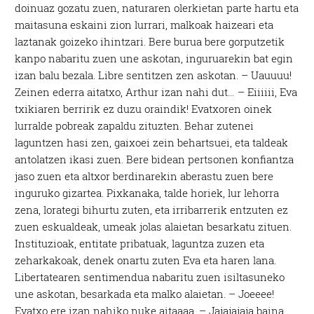
doinuaz gozatu zuen, naturaren olerkietan parte hartu eta
maitasuna eskaini zion lurrari, malkoak haizeari eta
laztanak goizeko ihintzari. Bere burua bere gorputzetik
kanpo nabaritu zuen une askotan, inguruarekin bat egin
izan balu bezala. Libre sentitzen zen askotan. – Uauuuu!
Zeinen ederra aitatxo, Arthur izan nahi dut… – Eiiiiii, Eva
txikiaren berririk ez duzu oraindik! Evatxoren oinek
lurralde pobreak zapaldu zituzten. Behar zutenei
laguntzen hasi zen, gaixoei zein behartsuei, eta taldeak
antolatzen ikasi zuen. Bere bidean pertsonen konfiantza
jaso zuen eta altxor berdinarekin aberastu zuen bere
inguruko gizartea. Pixkanaka, talde horiek, lur lehorra
zena, lorategi bihurtu zuten, eta irribarrerik entzuten ez
zuen eskualdeak, umeak jolas alaietan besarkatu zituen.
Instituzioak, entitate pribatuak, laguntza zuzen eta
zeharkakoak, denek onartu zuten Eva eta haren lana.
Libertatearen sentimendua nabaritu zuen isiltasuneko
une askotan, besarkada eta malko alaietan. – Joeeee!
Evatxo ere izan nahiko nuke aitaaaa. – Jajajajaja baina