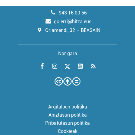
943 16 00 56
goierri@hitza.eus
Oriamendi, 32 – BEASAIN
Nor gara
Argitalpen politika
Aniztasun politika
Pribatutasun politika
Cookieak