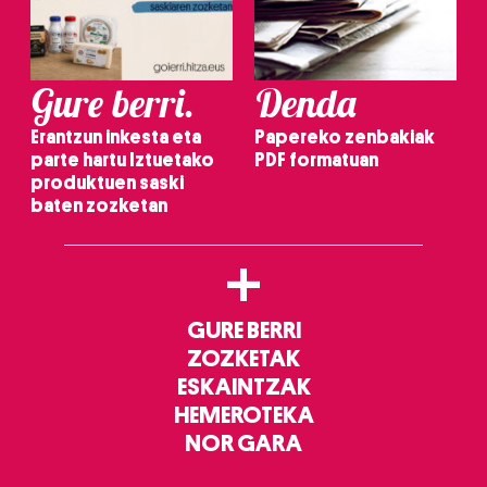
Gure berri.
Denda
Erantzun inkesta eta
Papereko zenbakiak
parte hartu Iztuetako
PDF formatuan
produktuen saski
baten zozketan
+
GURE BERRI
ZOZKETAK
ESKAINTZAK
HEMEROTEKA
NOR GARA