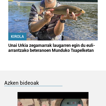
KIROLA
Unai Urkia zegamarrak laugarren egin du euli-
arrantzako beteranoen Munduko Txapelketan
Azken bideoak