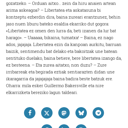
gozatzeko. – Orduan aitxo… zein da hiru anaien artean
arima askeagoa? – Libertatea eta askatasuna bi
kontzeptu ezberdin dira, baina zureari erantzunez, behin
jaso nuen liburu bateko esaldia ekarriko dut gogora:
«Libertatea ez omen den lurra da, beti izanen da lur bat
harago». – Uaaaaa, bikaina, tumatxa! – Baina, ez nago
ados, jajajaja. Libertatea ezin da kanpoan aurkitu, barruan
baizik, sentimendu bat delako eta bakoitzak une batean
sentituko duelako, baina betiere, bere libertatea izango da,
ez besteena. – Eta zurea aitatxo, non duzu? – Zure
irribarreak eta begirada eztiak sentiarazten didan une
ikaragarria da jajajajaja baina badira beste batzuk ere.
Oharra: mila esker Guillermo Bakersville eta nire
elkarrizketa bereziko lagun taldeari.