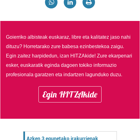
Goierriko albisteak euskaraz, libre eta kalitatez jaso nahi
dituzu?
Horretarako zure babesa ezinbestekoa zaigu.
Egin zaitez harpidedun, izan HITZAkide!
Zure ekarpenari
esker, euskaratik eginda dagoen tokiko informazio
profesionala garatzen eta indartzen lagunduko duzu.
Egin HITZAkide
Azken 3 egunetako irakurrienak