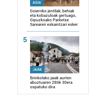
AISIA
Goierriko jentilak, behiak
eta kobazuloak gertuago,
Gipuzkoako Parketxe
Sarearen eskaintzari esker
5
JAIAK
Brinkolako jaiak aurten
abuztuaren 28tik 30era
ospatuko dira