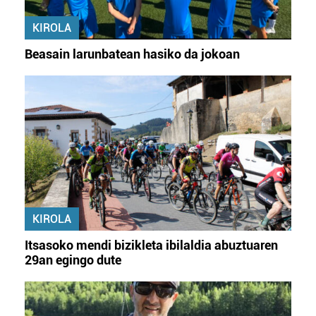
KIROLA
Beasain larunbatean hasiko da jokoan
KIROLA
Itsasoko mendi bizikleta ibilaldia abuztuaren
29an egingo dute