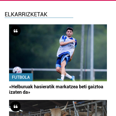
ELKARRIZKETAK
FUTBOLA
«Helburuak hasieratik markatzea beti gaiztoa
izaten da»