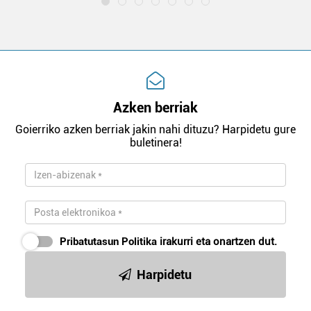
Azken berriak
Goierriko azken berriak jakin nahi dituzu? Harpidetu gure
buletinera!
Pribatutasun Politika
irakurri eta onartzen dut.
Harpidetu