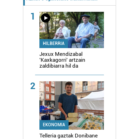
1
HILBERRIA
Jexux Mendizabal
'Kaxkagorri' artzain
zaldibiarra hil da
2
EKONOMIA
Telleria gaztak Donibane