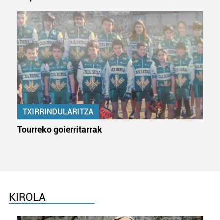
TXIRRINDULARITZA
Tourreko goierritarrak
KIROLA