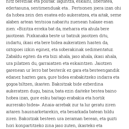
hitz bereziak eta politak: laguntza, eskaini, libertatea,
edertasuna, sentimenduak eta… Pertsonen joera izan ohi
da hobea zein den esatea edo aukeratzea, eta aitak, seme
alaben artean tentsioa nabaritu zuenean halaxe esan
zien: «Bizitza erreka bat da, meharra eta ahula bere
jaiotzean. Pixkanaka beste ur batzuk jasotzen ditu,
indartu, ikasi eta bere bidea aukeratzen hasten da,
oztopoei izkin eginez, eta soberakinak sedimentatuz.
Zabaldu egiten da eta bizi ahala, jaso ahala, ikasi ahala,
ura pilatzen du, garraiatzen eta eskaintzen. Jaiotzen
garenean ur lerro bat besterik ez gara eta besteengandik
edanez hazten gara, gure bidea erabakitzeko indarra eta
gogoa biltzen, ikasten. Bakoitzak bide ezberdina
aukeratzen dugu, baina, bata ezin daiteke bestea baino
hobea izan, gure esku baitago erabakia eta hortik
aurrerako bidea». Anaia-arrebak zur ta lur geratu ziren
aitaren hausnarketarekin, eta besarkada batean bildu
ziren. Bakoitzak besteen ura zeraman berean, eta guzti
hori konpartitzeko zina jaso zuten, ikasteko eta