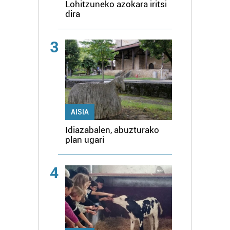
Lohitzuneko azokara iritsi
dira
3
AISIA
Idiazabalen, abuzturako
plan ugari
4