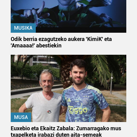
fitxategiak erabiltzen ditu. Zure esperientzia eta
zerbitzuak hobetzeko asmoz, cookie teknologiaz
baliatzen gara. Ohar hau onartuz gero, teknologia hori
erabiltzeko baimen esplizitua ematen diguzu.
Gehiago
MUSIKA
irakurri
Odik berria ezagutzeko aukera 'KimiK' eta
'Amaaaa!' abestiekin
MUSA
Euxebio eta Ekaitz Zabala: Zumarragako mus
txapelketa irabazi duten aita-semeak