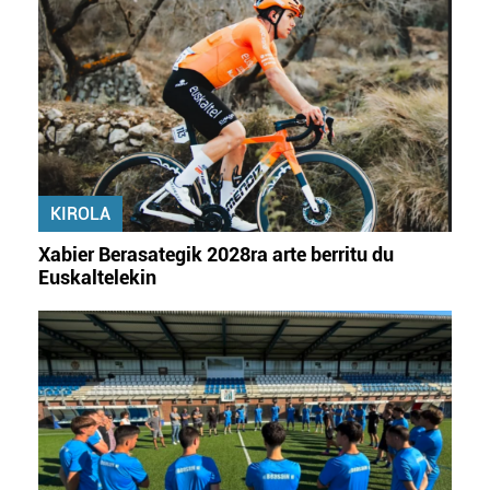
KIROLA
Xabier Berasategik 2028ra arte berritu du
Euskaltelekin