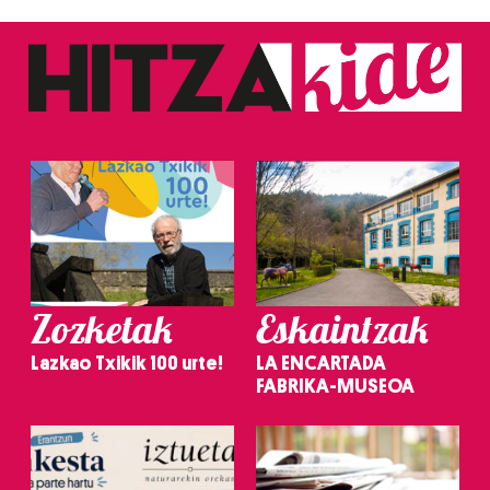
Zozketak
Eskaintzak
Lazkao Txikik 100 urte!
LA ENCARTADA
FABRIKA-MUSEOA