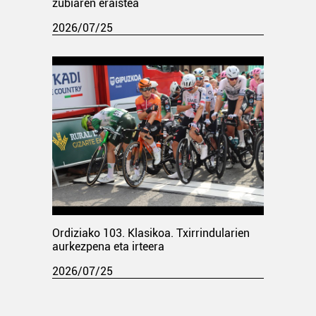
zubiaren eraistea
2026/07/25
Ordiziako 103. Klasikoa. Txirrindularien
aurkezpena eta irteera
2026/07/25